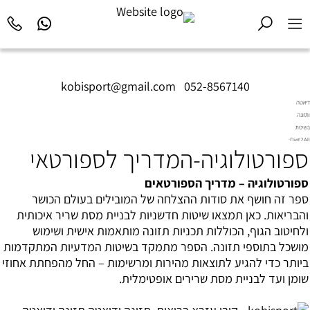
kobisport@gmail.com
|
052-8567140
דיאטה
ותזונה
בשיטת
Diet2All:
ספורטולוגיה-המדריך לספורטאי
המדע
שמאחורי
הגוף
ספורטולוגיה – מדריך הספורטאים
המושלם.
ספר זה חושף את סודות ההצלחה של המובילים בעולם הכושר
והבריאות. כאן תמצאו שיטות חדשניות לבניית מסת שריר איכותית
ולחיטוב הגוף, הכוללות תכניות תזונה מותאמות אישית ושימוש
מושכל בתוספי תזונה. הספר מתמקד בשיטות המדעיות המתקדמות
ביותר כדי להגיע לתוצאות מהירות ומרשימות – החל מהפחתת אחוזי
שומן ועד לבניית מסת שרירים אופטימלית.