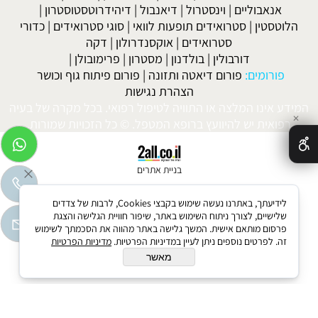
אנאבוליים
|
וינסטרול
|
דיאנבול
|
דיהידרוטסטוסטרון
|
הלוטסטין
|
סטרואידים תופעות לוואי
|
סוגי סטרואידים
|
כדורי
סטרואידים
|
אוקסנדרולון
|
דקה
דורבולין
|
בולדנון
|
מסטרון
|
פרימובולן
|
פורומים:
פורום דיאטה ותזונה
|
פורום פיתוח גוף וכושר
הצהרת נגישות
המידע אינו המלצה או התוויה לטיפול רפואי. בכל מקרה של בעיה
✕
רפואית יש להיוועץ ברופא המטפל. © כל הזכויות שמורות.
בניית אתרים
לידיעתך, באתרנו נעשה שימוש בקבצי Cookies, לרבות של צדדים
שלישיים, לצורך ניתוח השימוש באתר, שיפור חוויית הגלישה והצגת
פרסום מותאם אישית. המשך גלישה באתר מהווה את הסכמתך לשימוש
זה. לפרטים נוספים ניתן לעיין במדיניות הפרטיות.
מדיניות הפרטיות
מאשר