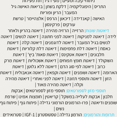
ניתוחי קיבה ומעיים
| מעי רגיז |
תת פעילות
התריס
|
היפוגליקמיה
|
דלקת בשתן
|
בריאות האישה גיל
המעבר
|
הריון ופוריות
האישה
|
קאנדידה
|
דיכאון
|
הרפס
|
אלצהיימר
|
טרשת
עורקים
|
פרקינסון
|
דיאטות שונות
:
הרזייה
|
הרזיה מהירה
|
דיאטה בהריון ולאחר
לידה
|
דיאטה למניקות
|
דיאטה לפני חתונה
|
דיאטה לנשים
|
דיאטה
לנשים בגיל המעבר
|
דיאטה לדוגמנים
|
דיאטה קלה
|
דיאטת
כאסח
|
דיאטה דלת פחמימות
|
דיאטה דלת קלוריות
|
דיאטת
חלבונים
|
דיאטת אטקינס
|
דיאטת סאות' ביץ'
|
דיאטת
השוקולד
|
דיאטת חומץ תפוחים
|
דיאטת אשכוליות
|
דיאטת מרק
כרוב
|
דיאטה לפי סוג הדם
|
דיאטה ללא גלוטן
|
דיאטת
הארומה
|
דיאטה ושומנים
|
דיאטה וקפאין
|
דיאטה אנאבולית
|
דיאטת
הזון
|
דיאטה ותוספי תזונה
|
דיאטה לפני ואחרי
|
דיאטה מהירה
וקלה
|
דיאטה מהירה מאוד
|
תוספי מזון לספורטאים:
תוספי מזון לספורטאים
|
אבקות
חלבון
|
אבקות לעלייה במשקל
|
קריאטין
|
חומצות אמינו
|
שרפת
שומנים ודיאטה
|
פרו-הורמונים הורמוני גדילה
|
פיתוח גוף
|
פיתוח גוף
נשים
|
תרופות והורמונים:
הורמון גדילה
|
טסטוסטרון
|
IGF-1
|
סטרואידים