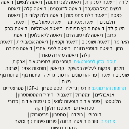
לידה
|
דיאטה למניקות
|
דיאטה לפני חתונה
|
דיאטה לנשים
|
דיאטה
לנשים בגיל המעבר
|
דיאטה לדוגמנים
|
דיאטה קלה
|
דיאטת
כאסח
|
דיאטה דלת פחמימות
|
דיאטה דלת קלוריות
|
דיאטת
חלבונים
|
דיאטת אטקינס
|
דיאטת סאות' ביץ'
|
דיאטת
השוקולד
|
דיאטת חומץ תפוחים
|
דיאטת אשכוליות
|
דיאטת מרק
כרוב
|
דיאטה לפי סוג הדם
|
דיאטה ללא גלוטן
|
דיאטת
הארומה
|
דיאטה ושומנים
|
דיאטה וקפאין
|
דיאטה אנאבולית
|
דיאטת
הזון
|
דיאטה ותוספי תזונה
|
דיאטה לפני ואחרי
|
דיאטה מהירה
וקלה
|
דיאטה מהירה מאוד
|
תוספי מזון לספורטאים:
תוספי מזון לספורטאים
|
אבקות
חלבון
|
אבקות לעלייה במשקל
|
קריאטין
|
חומצות אמינו
|
שרפת
שומנים ודיאטה
|
פרו-הורמונים הורמוני גדילה
|
פיתוח גוף
|
פיתוח גוף
נשים
|
תרופות והורמונים:
הורמון גדילה
|
טסטוסטרון
|
IGF-1
|
סטרואידים
אנאבוליים
|
וינסטרול
|
דיאנבול
|
דיהידרוטסטוסטרון
|
הלוטסטין
|
סטרואידים תופעות לוואי
|
סוגי סטרואידים
|
כדורי
סטרואידים
|
אוקסנדרולון
|
דקה
דורבולין
|
בולדנון
|
מסטרון
|
פרימובולן
|
פורומים:
פורום דיאטה ותזונה
|
פורום פיתוח גוף וכושר
הצהרת נגישות