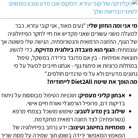
מי אני ומה החזון שלי:
"נעים מאוד, אני קובי עזרא. כבר
למעלה משני עשורים שאני מקדיש את חיי לחקר הפיזיולוגיה
של הגוף, התזונה הרפואית והנטורופתיה. הגישה שלי פשוטה אך
עוצמתית:
הגוף הוא מעבדה ביולוגית מדויקת.
כדי להשיג
תוצאות אמיתיות - בין אם מדובר בירידה במשקל, טיפול
במחלות כרוניות או פיתוח גוף - אנחנו חייבים לפעול על פי
נתונים מדעיים ולא על פי טרנדים חולפים."
מה הופך את שיטת Diet2All לייחודית?
אבחון קליני מעמיק:
תוכניות הטיפול מבוססות על ניתוח
בדיקות דם, פרופיל הורמונלי ואורח חיים אישי.
שילוב בין מדע לטבע:
שימוש מושכל בצמחי מרפא
(נטורופתיה) לצד תזונה רפואית מתקדמת.
מומחיות בחיטוב ועיצוב:
ידע נרחב בפיזיולוגיה של
המאמץ המאפשר ירידה בשומן תוך שמירה על מסת שריר