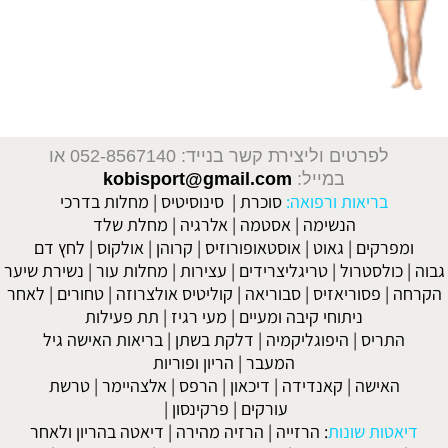
לפרטים וליצירת קשר בנייד: 052-8567140
או
במייל:
kobisport@gmail.com
בריאות ורפואה:
סוכרת
|
סינוסיטיס
|
מחלות בדרכי
הנשימה
|
אסטמה
|
אלרגיה
|
מחלת שלד
ומפרקים
|
גאוט
|
אוסטאופורוזיס
|
קרוהן
|
אולקוס
|
לחץ דם
גבוה
|
כולסטרול
|
טריגליצרידים
|
עצירות
|
מחלות עור
|
נשירת שיער
הקרחה
|
פסוריאזיס
|
סבוריאה
|
קוליטיס אולצרוזה
|
טחורים
|
לאחר
ניתוחי קיבה ומעיים
| מעי רגיז |
תת פעילות
התריס
|
היפוגליקמיה
|
דלקת בשתן
|
בריאות האישה גיל
המעבר
|
הריון ופוריות
האישה
|
קאנדידה
|
דיכאון
|
הרפס
|
אלצהיימר
|
טרשת
עורקים
|
פרקינסון
|
דיאטות שונות
:
הרזייה
|
הרזיה מהירה
|
דיאטה בהריון ולאחר