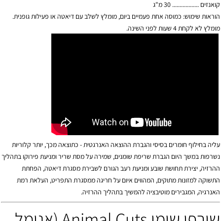
קואנזים .................. 30 מ"ג
הוראות שימוש: כמוסה אחת פעמיים ביום, מומלץ לשלב עם דיאטה או פעילות גופנית.
מומלץ לא לקחת 4 שעות לפני השינה.
עליה בחילוף חומרים בסיסי והגברת ההוצאה האנרגטית - כתוצאה מכך, יותר קלוריות
נשרפות במשך היום הגברת שריפת שומנים, שמירה על מסת שריר ומניעת פירוקו בתהליך
ההרזיה, יצירת תחושת שובע ומניעת רעב הגורם לשבירת מסגרת דיאטה, הפחתת
התשוקה למזונות מתוקים, המהווים איום על חריגה ממסגרת התפריט, העלאת רמת
האנרגיה, המגבירים מוטיבציה להמשיך בתהליך ההרזיה.
שורפי שומן Animal Cuts (אנימל