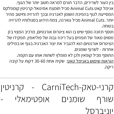
בין העור לשרירים, הדבר תורם למראה חטוב יותר של הגוף.
אנימל קאט Animal Cuts מכיל חומצת אמינואל-קרניטין קומפלקס
המסייעת לגוף בהפיכת השומן לאנרגיה ובכך להרזיה וחיטוב מהיר
יותר.
Animal Cuts מכיל גוארנה, צמח הידוע בסגולותיו להרזיה
בטוחה.
תוסף תזונה נוסף שיש בו הוא ציטרוס אורנטיום, מרכיב המצוי בזן
מסוים מאוד של תפוזים בעל ריכוז גבוה של פוליאמין. תפקידו של
הציטרוס אורנטיום הוא להגביר את יצור האנרגיה בגוף או במילים
אחרות - לשרוף שומנים.
התוסף מכיל קופאין ולכן לא מומלץ לשתות אותו עם הקפה.
הוראות שימוש באנימל קאט
: שקית אחת 30-60 דקות על קיבה
ריקה.
קרני-טאק-CarniTech - קרניטין
שורף שומנים אופטימאלי -
יוניברסל