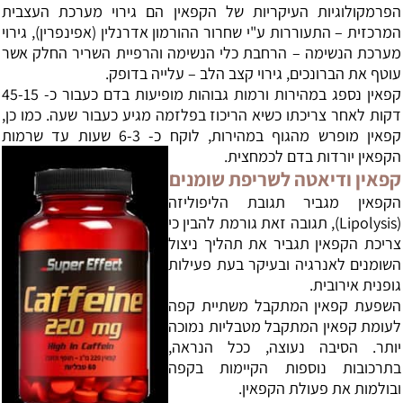
הפרמקולוגיות העיקריות של הקפאין הם גירוי מערכת העצבית
המרכזית – התעוררות ע"י שחרור ההורמון אדרנלין (אפינפרין), גירוי
מערכת הנשימה – הרחבת כלי הנשימה והרפיית השריר החלק אשר
עוטף את הברונכים, גירוי קצב הלב – עלייה בדופק.
קפאין נספג במהירות ורמות גבוהות מופיעות בדם כעבור כ- 45-15
דקות לאחר צריכתו כשיא הריכוז בפלזמה מגיע כעבור שעה. כמו כן,
קפאין מופרש מהגוף במהירות, לוקח כ- 6-3 שעות עד שרמות
הקפאין יורדות בדם לכמחצית.
קפאין ודיאטה לשריפת שומנים
הקפאין מגביר תגובת הליפוליזה
(Lipolysis), תגובה זאת גורמת להבין כי
צריכת הקפאין תגביר את תהליך ניצול
השומנים לאנרגיה ובעיקר בעת פעילות
גופנית אירובית.
השפעת קפאין המתקבל משתיית קפה
לעומת קפאין המתקבל מטבליות נמוכה
יותר. הסיבה נעוצה, ככל הנראה,
בתרכובות נוספות הקיימות בקפה
ובולמות את פעולת הקפאין.