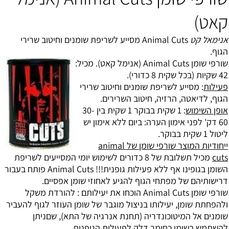
קאט)
אנימאל קט
Animal Cuts מסייע לשריפת שומנים וחיטוב שרירי
הגוף.
שורפי שומן Animal Cuts (אנימל קאט).
מכיל:
42 שקיות (בכל שקית 8 כדורי).
פעילות
: מסייע לשריפת שומנים וחיטוב שרירי
הגוף, לדיאטה, הרזיה, חיטוב השרירים.
אופן השימוש
: 1 שקית בבוקר 1 שקית בין 30-
60 דק' לפני אימון הערה: ביום ללא אימון יש
ליטול 1 שקית בבוקר.
ייחודיות המוצר שורפי שומן של animal
cuts
מכיל תשלובת של 8 כדורים לשימוש יומי המסייעים לשריפת
השומן בגופינו אף ללא פעילות גופנית!!! Animal Cuts פותח בעבור
דרישותיהם של מפתחי הגוף להגיע לאחוזי שומן אפסיים.
שורפי שומן Animal Cuts הוכחו את יעילותם : להורדת משקל
ולהפחתת שומן, יעילותו בניצול מוגבר של שומן העוזר לגוף להעביר
שומנים אל המיטוכונדריה (תחנת אנרגיה של התא), שםניתן
להשתמש בשומן כחומר דלק לפעילות הגופנית.