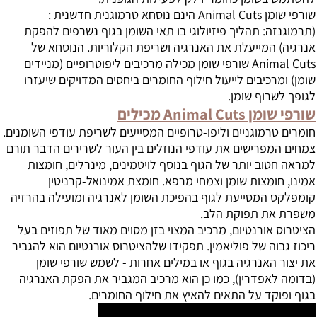
שורפי שומן Animal Cuts הינם נוסחא טרמוגנית חדשנית :
(תרמוגנזה: תהליך פיזיולוגי בו תאי השומן בגוף נשרפים להפקת
אנרגיה) המייעלת את האנרגיה ושריפת הקלוריות. הנוסחא של
Animal Cuts שורפי שומן מכילה מרכיבים ליפוטרופיים (מניידים
שומן) ומרכיבים לייעול חילוף החומרים ביחסים המדויקים שיעזרו
לגופך לשרוף שומן.
שורפי שומן Animal Cuts מכילים
חומרים טרמוגניים וליפו-טרופיים המסייעים לשריפת עודפי השומנים.
צמחים המפרישים את עודפי הנוזלים בין העור לשרירים הדבר תורם
למראה חטוב יותר של הגוף בנוסף לויטמינים, מינרלים, חומצות
אמינו, חומצות שומן וצמחי מרפא. חומצת אמינואל-קרניטין
קומפלקס המסייעת לגוף בהפיכת השומן לאנרגיה ומועילה בהרזיה
משפרת את תפוקת הלב.
הציטרוס אורנטיום, מרכיב המצוי בזן מסוים מאוד של תפוזים בעל
ריכוז גבוה של פוליאמין. תפקידו שלהציטרוס אורנטיום הוא להגביר
את יצור האנרגיה בגוף או במילים אחרות - לשמש שורפי שומן
(בדומה לאפדרין), כמו כן הוא מרכיב המגביר את הפקת האנרגיה
בגוף ופוקד על התאים להאיץ את חילוף החומרים.