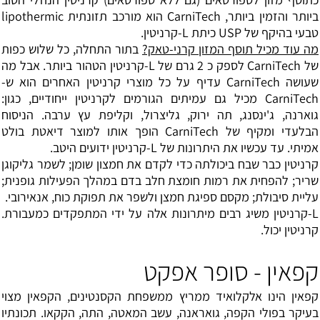
ביותר והזמין ביותר, CarniTech הוא מורכב תזונתית lipothermic
טבעי בהיקף של USP כיתת L-קרניטין.
מה עוד מכיל תוסף המזון קרני-טאק?
בתור התחלה, כל שלוש כפות
של CarniTech לספק כ 2 גרם של L-קרניטין הטהור ביותר. אבל מה
שעושה CarniTech עדיף על כל מוצרי קרניטין האחרים הוא ש-
CarniTech מכיל גם עמיתים הגורמים לקרניטין ייחודיים, כגון:
גוארנה, ג'ינסנג, תה ירוק, גליצרול, וקליפת עץ ערבה. הניסוח
הבלעדי ומקיף של CarniTech הופך אותו למוצר דיאטת בולט
אמיתי. עד עכשיו את היתרונות של L-קרניטין ידועים היטב.
קרניטין כבר שבח ביכולתה כדי לקדם את חמצון שומן; לשמר גליקוגן
שריר; להפחית את רמות חומצת חלב בדם במהלך הפעילות גופנית;
עליית סיבולת; מקסם ספיגת חמצן ולשפר את תפוקת כוח, אנאירובי.
L-קרניטין משיג רבים מיתרונות אלה על ידי המתפקדים כמעבורת.
קרניטין יכול.
קפאין - סופר אפקט
קפאין הינו אלקלואיד ממריץ ממשפחת הקסנטינים, הקפאין מצוי
בעיקר בפולי הקפה, גואראנה, עשב המאטה, התה, הקקאו. תכונתיו