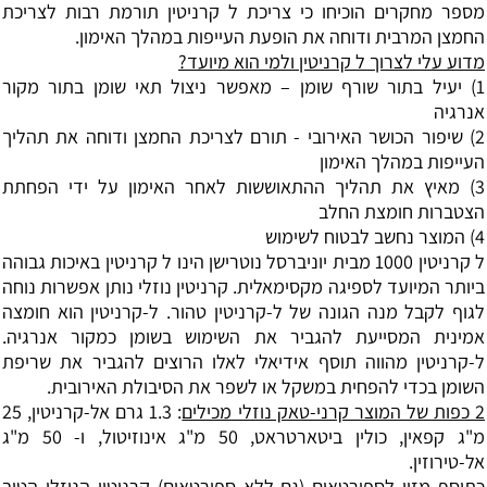
מספר מחקרים הוכיחו כי צריכת ל קרניטין תורמת רבות לצריכת
החמצן המרבית ודוחה את הופעת העייפות במהלך האימון.
מדוע עלי לצרוך ל קרניטין ולמי הוא מיועד?
1) יעיל בתור שורף שומן – מאפשר ניצול תאי שומן בתור מקור
אנרגיה
2) שיפור הכושר האירובי - תורם לצריכת החמצן ודוחה את תהליך
העייפות במהלך האימון
3) מאיץ את תהליך ההתאוששות לאחר האימון על ידי הפחתת
הצטברות חומצת החלב
4) המוצר נחשב לבטוח לשימוש
ל קרניטין 1000 מבית יוניברסל נוטרישן הינו ל קרניטין באיכות גבוהה
ביותר המיועד לספיגה מקסימאלית. קרניטין נוזלי נותן אפשרות נוחה
לגוף לקבל מנה הגונה של ל-קרניטין טהור. ל-קרניטין הוא חומצה
אמינית המסייעת להגביר את השימוש בשומן כמקור אנרגיה.
ל-קרניטין מהווה תוסף אידיאלי לאלו הרוצים להגביר את שריפת
השומן בכדי להפחית במשקל או לשפר את הסיבולת האירובית.
2 כפות של המוצר קרני-טאק נוזלי מכילים
: 1.3 גרם אל-קרניטין, 25
מ"ג קפאין, כולין ביטארטראט, 50 מ"ג אינוזיטול, ו- 50 מ"ג
אל-טירוזין.
כתוסף מזון לספורטאים (גם ללא ספורטאים) קרניטין הנוזלי הטוב