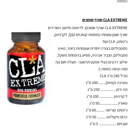
כמוסות.
CLA EXTREME שורף שומנים
CLA EXTREME שורף שומנים, לדיאטה וחיטוב השרירים
שורף שומן עוצמתי בתוספת קואנזים Q10, לקרניטין,
ג'ינסינג, CLA ועוד
המטבוליזם בצורה ייחודית ועוצמתית ביותר, מאיץ
מטבוליזם, מגביר אנרגיה, מסייע בהפחתת משקל,
שילוב רכיבים בעלי אפקט תרמוגני - מעלה חום גוף.
מנת הגשה כמוסה 1:
מכיל 240 מ"ג CLA
גוארנה (קפאין).........100 מ"ג
תה ירוק ................. 250 מ"ג
ל קרניטין ................ 100 מ"ג
טאורין .....................50 מ"ג
ג'ינסינג קוריאני ..........60 מ"ג
כרום פיקולינט .......... 50 מ"ג
מגנזיום .................... 5 מ"ג