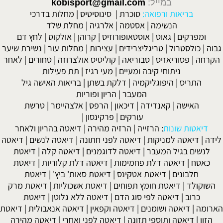
במייל:
kobisport@gmail.com
בריאות ורפואה:
סוכרת
|
סינוסיטיס
|
מחלות בדרכי
הנשימה
|
אסטמה
|
אלרגיה
|
מחלת שלד
ומפרקים
|
גאוט
|
אוסטאופורוזיס
|
קרוהן
|
אולקוס
|
לחץ דם
גבוה
|
כולסטרול
|
טריגליצרידים
|
עצירות
|
מחלות עור
|
נשירת שיער
הקרחה
|
פסוריאזיס
|
סבוריאה
|
קוליטיס אולצרוזה
|
טחורים
|
לאחר
ניתוחי קיבה ומעיים
| מעי רגיז |
תת פעילות
התריס
|
היפוגליקמיה
|
דלקת בשתן
|
בריאות האישה גיל
המעבר
|
הריון ופוריות
האישה
|
קאנדידה
|
דיכאון
|
הרפס
|
אלצהיימר
|
טרשת
עורקים
|
פרקינסון
|
דיאטות שונות
:
הרזייה
|
הרזיה מהירה
|
דיאטה בהריון ולאחר
לידה
|
דיאטה למניקות
|
דיאטה לפני חתונה
|
דיאטה לנשים
|
דיאטה
לנשים בגיל המעבר
|
דיאטה לדוגמנים
|
דיאטה קלה
|
דיאטת
כאסח
|
דיאטה דלת פחמימות
|
דיאטה דלת קלוריות
|
דיאטת
חלבונים
|
דיאטת אטקינס
|
דיאטת סאות' ביץ'
|
דיאטת
השוקולד
|
דיאטת חומץ תפוחים
|
דיאטת אשכוליות
|
דיאטת מרק
כרוב
|
דיאטה לפי סוג הדם
|
דיאטה ללא גלוטן
|
דיאטת
הארומה
|
דיאטה ושומנים
|
דיאטה וקפאין
|
דיאטה אנאבולית
|
דיאטת
הזון
|
דיאטה ותוספי תזונה
|
דיאטה לפני ואחרי
|
דיאטה מהירה