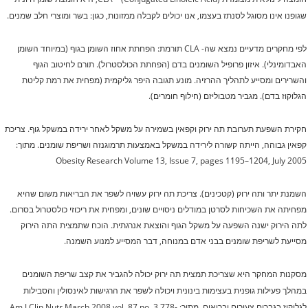
שגופנו אינו מסוגל לסנתז בעצמו, אנו יכולים לקבלה ממזונות, כגון: בשר ומוצרי חלב שמנים.
לפי מחקרים מדעיים נמצא שה- CLA תורמת:
הפחתת אחוז השומן בגוף (במיוחד השומן
האבדומינלי).
איזון פרופיל השומנים בדם (הפחתת הכולסטרול).
תורם לחיטוב הגוף
והשרירים ומסייע לתהליך ההרזיה.
מונע תגובה היפר גליקמית (מפחית את רמת קליטת
הגלוקוז בדם).
מגביר מטבוליזם (חילוף חומרים).
חקירת השפעת תערובת תה ירוק וקפאין בשמירה על משקל לאחר ירידה במשקל גוף.
צריכת
קפאין גבוהה, הייתה קשורה לירידה במשקל באמצעות תרמוגנזה ושריפת שומנים.
מתוך:
Obesity Research Volume 13, Issue 7, pages 1195–1204, July 2005
השמנת יתר ותה ירוק (קטכינים).
צריכת תה ירוק עשויה לשפר את הבריאות משום שהיא
מפחיתה את השכיחות לסרטן במודלים ניסויים שונים, ומפחית את ריכוזי כולסטרול בסרום.
לתה הירוק ישנה השפעה על משקל הגוף והוצאת אנרגתית.
הוכח שתמצית התה הירוק
מסייעת לשריפת שומנים בבני אדם במנוחה, דבר המסייע למנוע השמנה.
מסקנות המחקר היא שצריכת תמצית תה ירוק יכולה להגביר את קצב שריפת השומנים
במהלך פעילות גופנית בעצימות בינונית ויכולה לשפר את הרגישות לאינסולין והסבילות
לגלוקוז בגברים צעירים ובריאים.
מתוך: Am J Clin Nutr March 2008 vol. 87 no. 3 778-