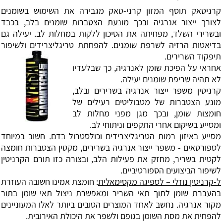
קרניטאק תוסף המזון קרני-טאק מגבירה את השימוש בשומנים
לצורך ייצור אנרגיה ובכך מונעת הצטברות שומנים בלב, בכבד
ובשרירי השלד, מפחיתה את הסיכון ללקות במחלות לב. יעילה גם
בדיאטות הרזיה לשרפת שומנים. להפחתת טריגליצרידים ולשיפור
תיפקוד השרירים.
אחראי על הפיכת שומן לאנרגיה, כך שבלעדיו
לא תהיה שריפת שומנים יעילה.
קרניטין משפר ייצור אנרגיה בשרירים ובלב,
מונע הצטברות של מטבוליטים רעילים של
חומצות שומן, ובכך מגן מפני מחלות לב
ומסייע בשיקום אחרי התקפים וניתוחי לב.
מסייע באיזון רמות הטריגליצרידים וכולסטרול בדם. חשוב במיוחד
לספורטאים - משפר ייצור אנרגיה בשרירים, מקטין הצטברות חומצה
לקטית בשריר, מחזק את פעילות הלב, ובצורה כזו תורם הקרניטין
לשיפור הביצועים הספורטיביים.
ל-קרניטין נוזלי – לספיגה מקסימאלית
: חומצת אמינו חשובה העוזרת
בהעברת שומן לתוך תאי השריר ומאפשרת ניצול תאי שומן בתור
מקור אנרגיה. נחשב לאחד המוצרים הטובים ביותר לאלו המעוניינים
להפחית את מסת השומן בגופם ולשפר את היכולת האירובית.