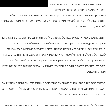
הביצועים האתלטיים, שיפור במהירות התאוששות
השרירים מפעילות גופנית אינטנסיבית.
צריכת
תוספת קרניטין מגבירה את רמות הקרניטין בתאי השרירים ומסייעת לשרירים לנצל יותר
חומצות שומן לאנרגיה, כך למעשה מפחית את ניצול הפחמימות עקב ניצול מוגבר של שומנים
לאנרגיה (שריפת שומנים).
חומצת האמינו טאורין, מסייעת בהובלת מינרלים לתאי השרירים, כגון: אשלגן, נתרן, מגנזיום
וסידן. הטאורין, שומרת על תפקוד הלב באופן יעיל מבחינה חשמלית – עקב הובלת
האלקטרוליטים. טאורין מסייע לירידה במשקל, ספורטאים רבים משתמשים בטאורין כדי
לשמור על משקלם ולשמר על מסת השרירים. טאורין מעלה את קצב חילוף החומרים ברמה
התאית ובכך גורמם לגוף לשרוף יותר שומן. בנוסף, טאורין יכולה לעזור לשמור על מסת
השרירים בתקופת הדיאטה והירידה המהירה במשקל ע"י שיפור הרגישות התאים לאינסולין
ויצירת החלבונים.
המינרל כרום פיקולינאט, מסייע לשמור על רמות סוכר מאוזנות בדם (גם שומנים) ומקטין את
הכמיהה למתוקים, שזאת אחת הסיבות להשמנה, מונע פירוק שרירים במהלך הדיאטה (דבר
שכיח), עקב השפעתו על ההורמון אינסולין.
חומצה לינולאית מצומדת (CLA – (Conjugated Linoleic Acid, היא חומצת שומן חיונית