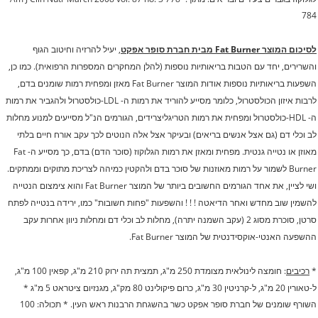
784
לסיכום המוצר Fat Burner מבית חברת סופר אפקט
, יעיל להרזיה וחיטוב הגוף
והשרירים, יחד עם הטבות בריאותיות נוספות (להלן המחקרים המספרות הרפואית). כמו כן,
השפעות בריאותיות נוספות אודות המוצר Fat Burner מאזן ומפחית רמות שומנים בדם,
לרבות איזון הכולסטרול, כלומר מסייע להוריד את רמות ה- LDL-כולסטרול ולהגביר את רמות
ה- HDL-כולסטרול ומפחית את רמות הטריגליצרידים, הגורמים הנ"ל מסייעים למנוע מחלות
לב וכלי דם (גם אצל אנשים בריאים) ובעיקר אצל אלה הנוטים לכך עקב אורח חיים בלתי
מאוזן או נטייה גנטית. מפחית ומאזן את רמות הגלוקוז (סוכר הדם) בדם, כך מסייע ה- Fat
Burner לשמור על רמות מאוזנות של סוכר בדם ולהקטין כמיהה לצריכת מתוקים וממתקים.
ושי לציין, את אחד הגורמים החשובים ביותר של המוצר Fat Burner והוא צימצום הנטייה
להשמין שוב מחדש ואחר הדיאטה ! ! ! והשפעות "פחות חשובות" כמו, ירידה בנטייה לפתח
סרטן, סוכרת מסוג 2 (עקב השמנה יתרה), מחלות לב וכלי דם ומחלות ניוון אחרות עקב
ההשפעה האנטי-אוקסידנטית של המוצר Fat Burner.
*
רכיבים
: חומצה לינולאית מצומדת 250 מ"ג, תמצית תה ירוק 210 מ"ג, קפאין 100 מ"ג,
ל-טאורין 20 מ"ג, ל-קרניטין 30 מ"ג, כרום פיקולינט 80 מק"ג, מגנזיום ציטראט 5 מ"ג
*
השורף שומנים של חברת סופר אפקט כשר בהשגחת הרבנות ראש העין. * תכולה: 100