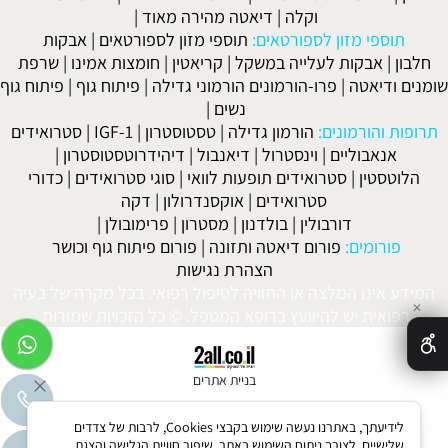
וקלה
|
דיאטה מהירה מאוד
|
תוספי מזון לספורטאים:
תוספי מזון לספורטאים
|
אבקות
חלבון
|
אבקות לעלייה במשקל
|
קריאטין
|
חומצות אמינו
|
שרפת
שומנים ודיאטה
|
פרו-הורמונים הורמוני גדילה
|
פיתוח גוף
|
פיתוח גוף
נשים
|
תרופות והורמונים:
הורמון גדילה
|
טסטוסטרון
|
IGF-1
|
סטרואידים
אנאבוליים
|
וינסטרול
|
דיאנבול
|
דיהידרוטסטוסטרון
|
הלוטסטין
|
סטרואידים תופעות לוואי
|
סוגי סטרואידים
|
כדורי
סטרואידים
|
אוקסנדרולון
|
דקה
דורבולין
|
בולדנון
|
מסטרון
|
פרימובולן
|
פורומים:
פורום דיאטה ותזונה
|
פורום פיתוח גוף וכושר
הצהרת נגישות
המידע אינו המלצה או התוויה לטיפול רפואי. בכל מקרה של בעיה
✕
רפואית יש להיוועץ ברופא המטפל. © כל הזכויות שמורות.
בניית אתרים
לידיעתך, באתרנו נעשה שימוש בקבצי Cookies, לרבות של צדדים
שלישיים, לצורך ניתוח השימוש באתר, שיפור חוויית הגלישה והצגת