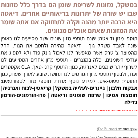
במשקל, מזונות לשריפת שומן הם בדרך כלל מזונות
שבו יש שורה של יתרונות בריאותיים אחרים. דיאטה
היא הרבה יותר מהנה וקלה לתחזוקה אם אתה שומר
את המזונות שאתם אוכלים מגוונים.
תוספי מזון ודיאטה
: ישנם תוספי מזון שונים אשר מסייעים לנו באופן
שונה לאבד משקל גוף - דיאטה מהירה ולחטב את הגוף, החל
מהמוצר צ'יטרס אשר מאפשר לנו לאכול ג'נק-פוד ולא לספוג את
עודפי השומנים. וכלה במוצרים - תוספי מזון אחרים המסייעים לנו
לשרוף יותר שומנים לאנרגיה, כגון: התוסף קרני-טאך, CLA אקסטרים
ועוד, ולבסוף תוספי מזון הגורמים לנו תחושת שובע לאורך שעות, כגון
התוסף: סטופ-איט. למידע נוסף אודות תוספי מזון לספורטאים:
אבקות חלבון
|
גיינרים-לעלייה במשקל
|
קריאטין-לכוח ואנרגיה
|
חומצות אמינו
|
שרפת שומנים ודיאטה
|
פרו-הורמונים-הורמון
גדילה
בנייד: 0528-567-140
שורף שומנים (Fat Burner)
שורף שומנים (Fat Burner) של חברת סופר אפקט, מגביר את ניצול האנרגיה הגופנית גם