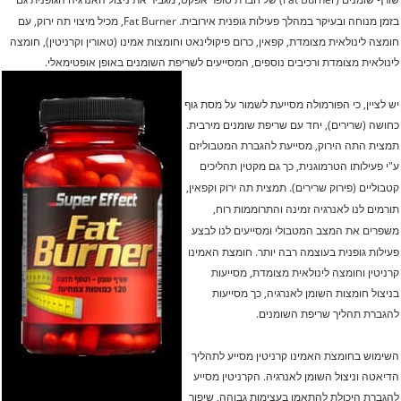
בזמן מנוחה ובעיקר במהלך פעילות גופנית אירובית.
Fat Burner, מכיל מיצוי תה ירוק, עם
חומצה לינולאית מצומדת, קפאין, כרום פיקולינאט וחומצות אמינו (טאורין וקרניטין), חומצה
לינולאית מצומדת ורכיבים נוספים, המסייעים לשריפת השומנים באופן אופטימאלי.
יש לציין, כי הפורמולה מסייעת לשמור על מסת גוף
כחושה (שרירים), יחד עם שריפת שומנים מירבית.
תמצית התה הירוק, מסייעת להגברת המטבוליזם
ע"י פעילותו הטרמוגנית, כך גם מקטין תהליכים
קטבוליים (פירוק שרירים).
תמצית תה ירוק וקפאין,
תורמים לנו לאנרגיה זמינה והתרוממות רוח,
משפרים את המצב המטבולי ומסייעים לנו לבצע
פעילות גופנית בעוצמה רבה יותר.
חומצת האמינו
קרניטין וחומצה לינולאית מצומדת, מסייעות
בניצול חומצות השומן לאנרגיה, כך מסייעות
להגברת תהליך שריפת השומנים.
השימוש בחומצת האמינו קרניטין מסייע לתהליך
הדיאטה וניצול השומן לאנרגיה. הקרניטין מסייע
להגברת היכולת להתאמן בעצימות גבוהה, שיפור