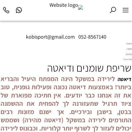
kobisport@gmail.com
|
052-8567140
דיאטה
ותזונה
בשיטת
Diet2All:
שריפת שומנים ודיאטה
המדע
שמאחורי
הגוף
לירידה במשקל הינה המפתח היעיל והבריא
דיאטה
המושלם.
ביותר! באמצעות דיאטה נכונה ופעילות גופנית, טוב
את זה אנחנו כבר יודעים. אין חתיכה מפוארת של
ציוד תרגיל שתעזורנה לך להפחית את ההשמנה
בבטן, בישבן ובירכיים. אך ישנם מזונות רבים
התורמים לירידה במשקל (דיאטה מהירה) ושממש
יכולים לעזור לך לשרוף יותר קלוריות. וכבונוס לירידה