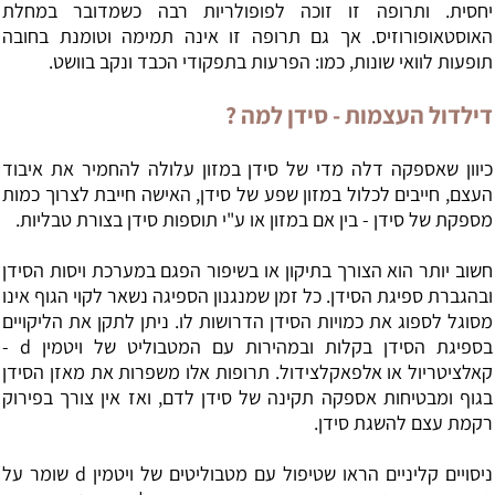
יחסית. ותרופה זו זוכה לפופולריות רבה כשמדובר במחלת
האוסטאופורוזיס. אך גם תרופה זו אינה תמימה וטומנת בחובה
תופעות לוואי שונות, כמו: הפרעות בתפקודי הכבד ונקב בוושט.
דילדול העצמות - סידן למה ?
כיוון שאספקה דלה מדי של סידן במזון עלולה להחמיר את איבוד
העצם, חייבים לכלול במזון שפע של סידן, האישה חייבת לצרוך כמות
מספקת של סידן - בין אם במזון או ע"י תוספות סידן בצורת טבליות.
חשוב יותר הוא הצורך בתיקון או בשיפור הפגם במערכת ויסות הסידן
ובהגברת ספיגת הסידן. כל זמן שמנגנון הספיגה נשאר לקוי הגוף אינו
מסוגל לספוג את כמויות הסידן הדרושות לו. ניתן לתקן את הליקויים
בספיגת הסידן בקלות ובמהירות עם המטבוליט של ויטמין d -
קאלציטריול או אלפאקלצידול. תרופות אלו משפרות את מאזן הסידן
בגוף ומבטיחות אספקה תקינה של סידן לדם, ואז אין צורך בפירוק
רקמת עצם להשגת סידן.
ניסויים קליניים הראו שטיפול עם מטבוליטים של ויטמין d שומר על