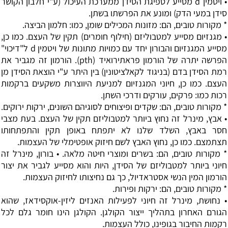
• ויטמין d מסייע לספיגת הסידן ממערכת העיכול (ע"י חלבון הקושר
סידן במעי הדק) ומונע את הפרשתו בשתן.
* מקורות טובים, הם: מזונות המכילים שומן, כמו: חלמון הביצה.
• מגנזיום מסייע למטבוליזם (חילוף חומרים) תקין של העצם. כמו כן,
מסייע המגנזיום והבורון יחד עם כמויות מתונות של ויטמין d ל"דיכוי"
הפרשה יתרה של הורמון פראתירואיד (pth). הורמון זה מגביר את
רמת הסידן בדם (בניגוד לקאלציטונין) בין היתר ע"י הוצאת הסידן מן
העצם. כמו כן, חיוני המגנזיום למניעת היווצרות משקעים ברקמות
רכות כמו: פרקים, עורקים ודרכי השתן.
* מקורות טובים, הם: שקדים ופיצוחים לסוגיהם השונים, ירקות ירוקים.
• אבץ, מינרל זה נחוץ ביותר למטבוליזם תקין של העצם. בעת מצבי
חסר באבץ, השלד שלנו לא יתפתח באופן תקין והתפתחותו
תצתמצם. כמו כן, נחוץ האבץ לשם חיזוק אופטימלי של העצמות.
* מקורות טובים, הם: בשרים ומוצרי חיטה מלאה. • בורון, מינרל זה
חיוני ביותר למטבוליזם של הסידן, היות והוא מסייע לגביר את יצור
הורמון המין הנשי אסטראדיול, כך גם נחיצותו לחיזוק העצמות.
* מקורות טובים, הם: ירקות ופירות.
• נחושת, מינרל זה חיוני לפעילות האנזים ליזין-אוקסידאז, שהוא
הגורם האחרון בתהליך ייצור הקולגן. הקולגן הינו חומר גלם לכל
רקמות החיבור בגופינו, כולל העצמות.