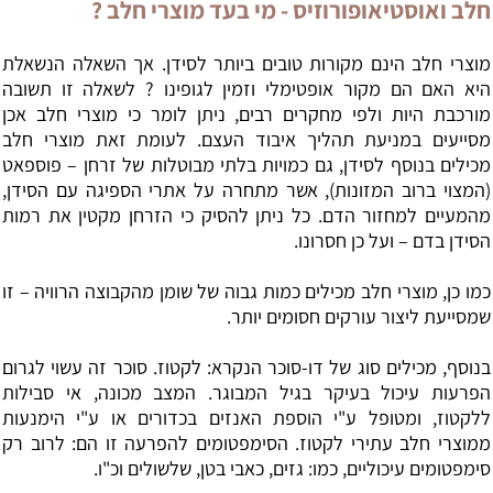
חלב ואוסטיאופורוזיס - מי בעד מוצרי חלב ?
מוצרי חלב הינם מקורות טובים ביותר לסידן. אך השאלה הנשאלת
היא האם הם מקור אופטימלי וזמין לגופינו ? לשאלה זו תשובה
מורכבת היות ולפי מחקרים רבים, ניתן לומר כי מוצרי חלב אכן
מסייעים במניעת תהליך איבוד העצם. לעומת זאת מוצרי חלב
מכילים בנוסף לסידן, גם כמויות בלתי מבוטלות של זרחן – פוספאט
(המצוי ברוב המזונות), אשר מתחרה על אתרי הספיגה עם הסידן,
מהמעיים למחזור הדם. כל ניתן להסיק כי הזרחן מקטין את רמות
הסידן בדם – ועל כן חסרונו.
כמו כן, מוצרי חלב מכילים כמות גבוה של שומן מהקבוצה הרוויה – זו
שמסייעת ליצור עורקים חסומים יותר.
בנוסף, מכילים סוג של דו-סוכר הנקרא: לקטוז. סוכר זה עשוי לגרום
הפרעות עיכול בעיקר בגיל המבוגר. המצב מכונה, אי סבילות
ללקטוז, ומטופל ע"י הוספת האנזים בכדורים או ע"י הימנעות
ממוצרי חלב עתירי לקטוז. הסימפטומים להפרעה זו הם: לרוב רק
סימפטומים עיכוליים, כמו: גזים, כאבי בטן, שלשולים וכ"ו.