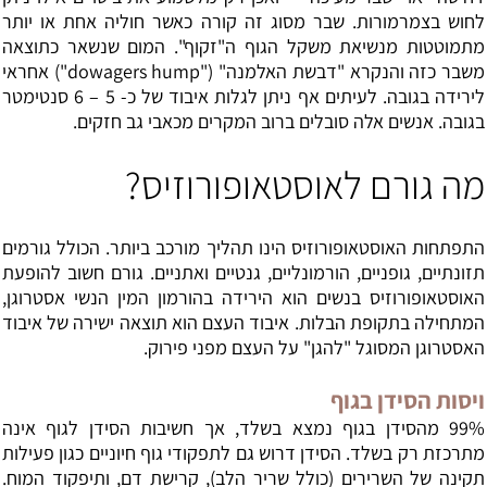
לחוש בצמרמורות. שבר מסוג זה קורה כאשר חוליה אחת או יותר
מתמוטטות מנשיאת משקל הגוף ה"זקוף". המום שנשאר כתוצאה
משבר כזה והנקרא "דבשת האלמנה" ("dowagers hump") אחראי
לירידה בגובה. לעיתים אף ניתן לגלות איבוד של כ- 5 – 6 סנטימטר
בגובה. אנשים אלה סובלים ברוב המקרים מכאבי גב חזקים.
מה גורם לאוסטאופורוזיס?
התפתחות האוסטאופורוזיס הינו תהליך מורכב ביותר. הכולל גורמים
תזונתיים, גופניים, הורמונליים, גנטיים ואתניים. גורם חשוב להופעת
האוסטאופורוזיס בנשים הוא הירידה בהורמון המין הנשי אסטרוגן,
המתחילה בתקופת הבלות. איבוד העצם הוא תוצאה ישירה של איבוד
האסטרוגן המסוגל "להגן" על העצם מפני פירוק.
ויסות הסידן בגוף
99% מהסידן בגוף נמצא בשלד, אך חשיבות הסידן לגוף אינה
מתרכזת רק
בשלד
. הסידן דרוש גם לתפקודי גוף חיוניים כגון פעילות
תקינה של השרירים (כולל שריר הלב), קרישת דם, ותיפקוד המוח.