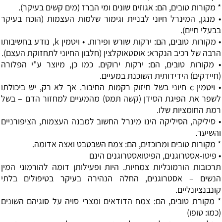
* מקורות טובים, הם: אגוזים שונים ומי הברז (מים קשים בעיקר).
• מנגן, המינרל חיוני לבניית וגימור שלמות העצמות (הוכח בעיקר
בבעלי חיים).
• מקורות טובים, הם: ירקות שורש ופירות. • ויטמין k, נודע בחשיבותו
הרבה של רכיב הנקרא: אוסטאוקלצין (חלבון החיוני לתחזוקת העצם).
• מקורות טובים, הם: ירקות ירוקים. כמו כן, מיוצר ע"י הפלורה
(חיידקים) הידידותית השוכנת במעיים.
• ויטמין c חיוני בשל חיזוק רקמות החיבור. אך לא רק, יש ביכולתו
לשפר את הפיגת הסידן (קשה תמס) מהמעיים למחזור הדם – בשל
רמת החומציות שלו.
• סיליקה, הסיליקה הינו מינרל החשוב למבנה העצמות, הציפורניים
והשיער.
* מקורות טובים ומרוכזים, הם: צמח השבטבט ואצה אדומה.
• פיטו-אסטרוגנים, הפיטואסטרוגנים הינם
תרכובות הורמונליות צמחיות. היות ופעילותן דומה להורמוני המין
הנשים – אסטרוגנים, החלה הנהירה בעיקר בטיפולים בלתי
קונבנציונליים.
* מקורת טובים, הם: צמח הדודאים ומצרי סויה על סוגיהם השונים
(כמו: טופו)