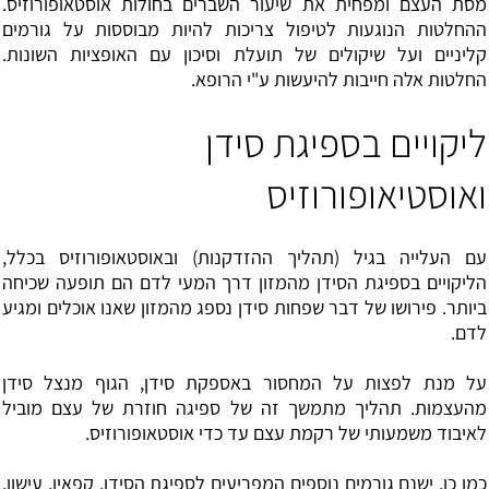
מסת העצם ומפחית את שיעור השברים בחולות אוסטאופורוזיס.
ההחלטות הנוגעות לטיפול צריכות להיות מבוססות על גורמים
קליניים ועל שיקולים של תועלת וסיכון עם האופציות השונות.
החלטות אלה חייבות להיעשות ע"י הרופא.
ליקויים בספיגת סידן
ואוסטיאופורוזיס
עם העלייה בגיל (תהליך ההזדקנות) ובאוסטאופורוזיס בכלל,
הליקויים בספיגת הסידן מהמזון דרך המעי לדם הם תופעה שכיחה
ביותר. פירושו של דבר שפחות סידן נספג מהמזון שאנו אוכלים ומגיע
לדם.
על מנת לפצות על המחסור באספקת סידן, הגוף מנצל סידן
מהעצמות. תהליך מתמשך זה של ספיגה חוזרת של עצם מוביל
לאיבוד משמעותי של רקמת עצם עד כדי אוסטאופורוזיס.
כמו כן, ישנם גורמים נוספים המפריעים לספיגת הסידן. קפאין, עישון,