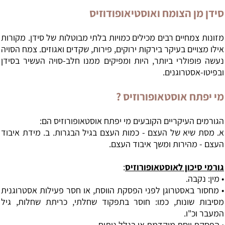
סידן מן הצומח ואוסטיאופודוזיס
מזונות צמחיים רבים מכילים כמויות בלתי מבוטלות של סידן. מקורות
אילו מצויים בעיקר בירקות ירוקים, פירות, שקדים ואגוזים. צמח הסויה
נעשה פופולרי ביותר, היות ומפיקים ממנו חלב-סויה העשיר בסידן
ובפיטו-אסטרוגנים.
מי יפתח אוסטאופורוזיס ?
הגורמים העיקריים הקובעים מי יפתח אוסטאופורוזיס הם:
א. מסת שיא של העצם - כמות העצם בגיל הבגרות. ב. מידת איבוד
העצם - מהירות ומשך איבוד העצם.
גורמי סיכון לאוסטאופורוזיס
:
• מין: נקבה.
• מחסור באסטרוגן לפני הפסקת הווסת, או חסר פעילות אסטרוגנית
מסיבות שונות, כמו: חוסר בתפקוד שחלתי, כריתת שחלות, גיל
המעבר וכ"ו.
• הפסקת ווסת מוקדמת או בגלל ניתוח.