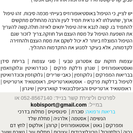
יש לציין, כי הטיפול
באוסטיאופורוזיס
בעייתי מכמה סיבות. זהו טיפול
ארוך, שתועלתו לא נראית תמיד לעין והרבה מהחולים מתקשים
להתמיד בו. קשה לנבא איזה טיפול יתאים לאיזה חולה.קשה להעריך
את השפעת הטיפול על מסת העצם ועל חוזקה.צריך לזכור שגם
הטיפול המוצלח ביותר לא יכול לשקם את מסת העצם ולהחזירה
לקדמותה, אלא בעיקר למנוע את התקדמות התהליך.
עצמות חזקות עם אסטרוגן טבעי
|
סוגי עצמות
|
בריחת סידן
ואוסטיאופורוזיס
|
שגרון ודלקת פרקים
|
כונדרואיטין וגלוקוזאמין
בבריאות המפרקים
|
גלוקוזמין
|
כאבי שרירים
|
גלוקוזמין וכונדרואיטין
לטיפול בדלקות פרקים - אוסטאוארטריטיס, ראומטואיד ארטריטיס
|
ראומטואיד ארטריטיס והביופלבונואיד קווארציטין
|
שיגרון
|
לפרטים וליצירת קשר בנייד: 052-8567140
או
במייל:
kobisport@gmail.com
בריאות ורפואה:
סוכרת
|
סינוסיטיס
|
מחלות בדרכי
הנשימה
|
אסטמה
|
אלרגיה
|
מחלת שלד
ומפרקים
|
גאוט
|
אוסטאופורוזיס
|
קרוהן
|
אולקוס
|
לחץ דם
גבוה
|
כולסטרול
|
טריגליצרידים
|
עצירות
|
מחלות עור
|
נשירת שיער