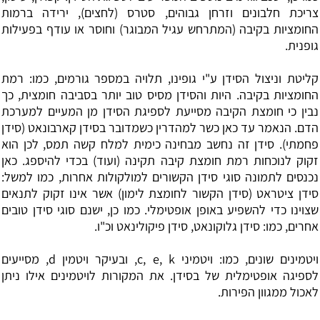
צריכת חלבונים וזרחן גבוהים, סטרס (לחצים), ירידה ברמות
החומציות בקיבה (המתרחש עגיל המבוגר) וחוסר או עודף בפעילות
גופנית.
קליטת וניצול הסידן ע"י גופינו, תלויה במספר גורמים, כמו: רמת
החומציות בקיבה. היות והסידן מסיס טוב יותר בסביבה חומצית, כך
נבין כי חומצת הקיבה מסייעת לספיגת הסידן מן המעיים למערכת
הדם. הנאמר עד כאן כשר למהדרין כשמדובר בסידן קארבונאט (סידן
פחמתי). סידן זה נחשב מבחינה כימית למלח קשה תמס, לכן הוא
זקוק לנוכחות רמת חומצת קיבה תקינה (ועוד) בכדי להיספג. כאן
נכנסים לתמונה סוגי סידן הקשורים למולקולות אחרות, כמו למשל:
סידן ציטראט (סידן הקשור לחומצת לימון) אשר אינו זקוק לתנאים
שצוינו כדי להשפיע באופן אופטימלי. כמו כן, ישנם סוגי סידן טובים
אחרים, כמו: סידן גלוקונאט, סידן פיקולינאט וכ"ו.
ויטמינים שונים, כמו: ויטמיני c, e, k, ובעיקר ויטמין d, מסייעים
לספיגה אופטימלית של בסידן. את המקורות לויטמינים אילו ניתן
לאכול ממגוון הפירות.