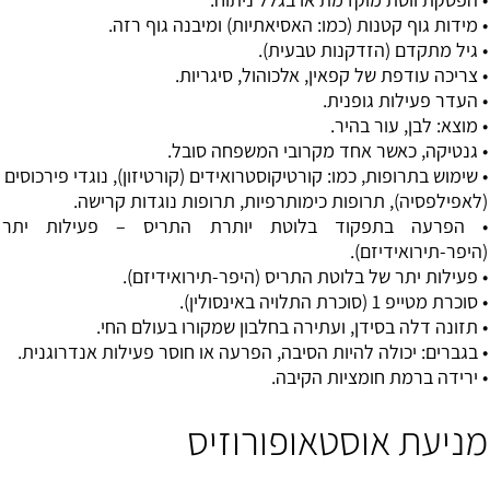
• מידות גוף קטנות (כמו: האסיאתיות) ומיבנה גוף רזה.
• גיל מתקדם (הזדקנות טבעית).
• צריכה עודפת של קפאין, אלכוהול, סיגריות.
• העדר פעילות גופנית.
• מוצא: לבן, עור בהיר.
• גנטיקה, כאשר אחד מקרובי המשפחה סובל.
• שימוש בתרופות, כמו: קורטיקוסטרואידים (קורטיזון), נוגדי פירכוסים
(לאפילפסיה), תרופות כימותרפיות, תרופות נוגדות קרישה.
• הפרעה בתפקוד בלוטת יותרת התריס – פעילות יתר
(היפר-תירואידיזם).
• פעילות יתר של בלוטת התריס (היפר-תירואידיזם).
• סוכרת מטייפ 1 (סוכרת התלויה באינסולין).
• תזונה דלה בסידן, ועתירה בחלבון שמקורו בעולם החי.
• בגברים: יכולה להיות הסיבה, הפרעה או חוסר פעילות אנדרוגנית.
• ירידה ברמת חומציות הקיבה.
מניעת אוסטאופורוזיס