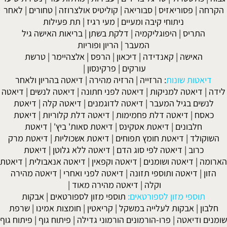
הקרחה
|
פסוריאזיס
|
סבוריאה
|
קוליטיס אולצרוזה
|
טחורים
|
לאחר
ניתוחי קיבה ומעיים
| מעי רגיז |
תת פעילות
התריס
|
היפוגליקמיה
|
דלקת בשתן
|
בריאות האישה גיל
המעבר
|
הריון ופוריות
האישה
|
קאנדידה
|
דיכאון
|
הרפס
|
אלצהיימר
|
טרשת
עורקים
|
פרקינסון
|
דיאטות שונות
:
הרזייה
|
הרזיה מהירה
|
דיאטה בהריון ולאחר
לידה
|
דיאטה למניקות
|
דיאטה לפני חתונה
|
דיאטה לנשים
|
דיאטה
לנשים בגיל המעבר
|
דיאטה לדוגמנים
|
דיאטה קלה
|
דיאטת
כאסח
|
דיאטה דלת פחמימות
|
דיאטה דלת קלוריות
|
דיאטת
חלבונים
|
דיאטת אטקינס
|
דיאטת סאות' ביץ'
|
דיאטת
השוקולד
|
דיאטת חומץ תפוחים
|
דיאטת אשכוליות
|
דיאטת מרק
כרוב
|
דיאטה לפי סוג הדם
|
דיאטה ללא גלוטן
|
דיאטת
הארומה
|
דיאטה ושומנים
|
דיאטה וקפאין
|
דיאטה אנאבולית
|
דיאטת
הזון
|
דיאטה ותוספי תזונה
|
דיאטה לפני ואחרי
|
דיאטה מהירה
וקלה
|
דיאטה מהירה מאוד
|
תוספי מזון לספורטאים:
תוספי מזון לספורטאים
|
אבקות
חלבון
|
אבקות לעלייה במשקל
|
קריאטין
|
חומצות אמינו
|
שרפת
שומנים ודיאטה
|
פרו-הורמונים הורמוני גדילה
|
פיתוח גוף
|
פיתוח גוף