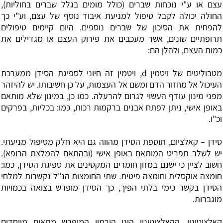
עצם או ע"י נוכחות שברים (כולל מומים בגלל שברים בחוליות),
החולה יכולה לקבל טיפול למניעת איבוד נוסף של עצם, וע"י כך
להפחית את הסיכון של שברים נוספים. היום קיימים טיפולים
תרופתיים שונים, אשר מעכבים את פירוק העצם או מגדילים את
כמות העצם, ולהלן הם:
מטבוליטים של
ויטמין d
, ויטמין זה חיוני לספיגת הסידן ממערכת
העיכול אל מחזור הדם ומשם אל העצמות, על כן חשיבותו. יש להיזהר
מפני מינון עודף העשוי לגרום להרעלה. כמו כן, במינון שלא מותאם
באופן אישי, ניתן לפתח אבנים ברקמות רכות, כמו: בכליות, בפרקים
וכ"ו.
סידן
– קאלציום, תוספת הסידן מהווה גם היא חלק מטיפול מניעתי.
יש לשלב תפריט המותאם באופן אישי (ובהתאם להמלצת הרופא).
חשוב לציין כי ישנם במזון חומרים המקטינים את ספיגת הסידן, כמו:
חומצה אוקסלית וחומצה פיטית. שתי החומצות הנ"ל נקשרות למלחי
הסידן בקשר כימי בלתי הפיך, כך הסידן מופרש בצואה בכמויות
מוגברות.
קאלציטונין
, הקאלציטונין הינו הורמון המופרש מתאים מיוחדים