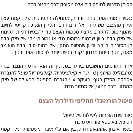
הסידן הדרוש לתיפקודים אלה מסופק דרך מחזור הדם.
כאשר רמות הסידן בדם יורדות, מתחילה התפרקות של רקמת עצם
וסידן מהעצם משתחרר אל זרם הדם. הסידן הוא כה קריטי לחיים,
שהגוף מוכן להקריב מקצת מכמות העצם כדי להבטיח רמות תקינות
של סידן בדם. כיוון שרמות גבוהות מדי או נמוכות מדי של סידן בדם
הן מסוכנות ביותר וכיוון שהטווח התקין של רמות סידן בדם הוא צר
מאוד, הגוף פיתח מנגנון בקרה רגיש ביותר לוויסות הסידן בגוף.
אחד הגורמים החשובים ביותר במנגנון זה הוא הורמון הנוצר בגוף
(מטבוליט) מויטמין d - שהוא קאלציטריול. קאלציטריול פועל להגברת
אספקת הסידן בגוף, בעיקר ע"י הגברת הספיגה הפעילה של סידן
מהמזון, דרך המעי, אל מחזור הדם.
טיפול הורמונלי תחליפי ודילדול העצם
כיום ישנם הוכחות ליעילות של טיפול
הטיפול באוסטאופורוזיס מוכח
כאשר אובחן אוסטאופורוזיס, בין אם ע"י איבוד משמעותי של רקמת