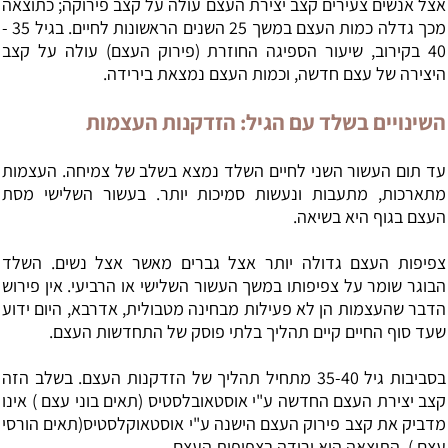
אצל אנשים צעירים קצב יצירת העצם עולה על קצב פירוקה; כתוצאה
מכך גדלה כמות העצם במשך 25 השנים הראשונות לחיים. בגיל 35 -
40 בקירוב, שיעור הספיגה החוזרת (פירוק העצם) עולה על קצב
היצירה של עצם חדשה, וכמות העצם נמצאת בירידה.
השינויים בשלד עם הגיל: הזדקנות העצמות
עד תום העשור השני לחיים השלד נמצא בשלב של צמיחה. העצמות
מתארכות, מתעבות ונעשות סמיכות יותר. בעשור השלישי מסת
העצם בגוף היא בשיאה.
צפיפות העצם גדולה יותר אצל גברים מאשר אצל נשים. השלד
הבוגר שומר על צפיפותו במשך העשור השלישי או הרביעי. אין פירוש
הדבר שהעצמות הן לא פעילות מבחינה מטבולית, אדרבא, היום ידוע
שעד סוף החיים קיים תהליך בלתי פוסק של התחדשות העצם.
בסביבות גיל 35-40 מתחיל תהליך של הזדקנות העצם. בשלב הזה
קצב יצירת העצם החדשה ע"י אוסטאובלסטיס (תאים בוני עצם ) אינו
מדביק את קצב פירוק העצם הישנה ע"י אוסטאוקלסטיס(תאים הורסי
עצם ). התוצאה היא ירידה בצפיפות העצם.