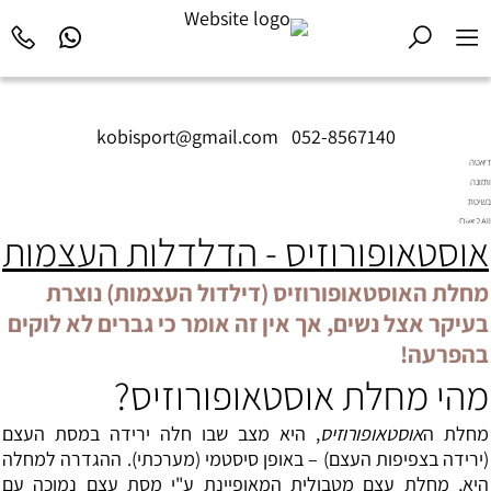
kobisport@gmail.com
|
052-8567140
דיאטה
ותזונה
בשיטת
Diet2All:
אוסטאופורוזיס - הדלדלות העצמות
המדע
שמאחורי
הגוף
מחלת האוסטאופורוזיס (דילדול העצמות) נוצרת
המושלם.
בעיקר אצל נשים, אך אין זה אומר כי גברים לא לוקים
בהפרעה!
מהי מחלת אוסטאופורוזיס?
מחלת ה
אוסטאופורוזיס
, היא מצב שבו חלה ירידה במסת העצם
(ירידה בצפיפות העצם) – באופן סיסטמי (מערכתי). ההגדרה למחלה
היא, מחלת עצם מטבולית המאופיינת ע"י מסת עצם נמוכה עם