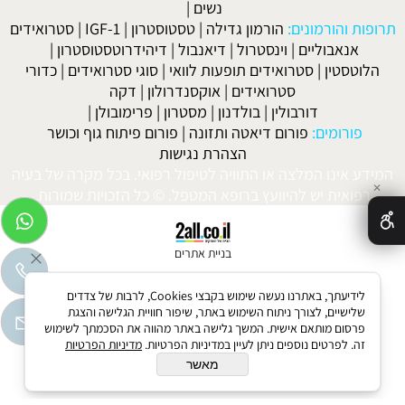
נשים
|
תרופות והורמונים:
הורמון גדילה
|
טסטוסטרון
|
IGF-1
|
סטרואידים
אנאבוליים
|
וינסטרול
|
דיאנבול
|
דיהידרוטסטוסטרון
|
הלוטסטין
|
סטרואידים תופעות לוואי
|
סוגי סטרואידים
|
כדורי
סטרואידים
|
אוקסנדרולון
|
דקה
דורבולין
|
בולדנון
|
מסטרון
|
פרימובולן
|
פורומים:
פורום דיאטה ותזונה
|
פורום פיתוח גוף וכושר
הצהרת נגישות
המידע אינו המלצה או התוויה לטיפול רפואי. בכל מקרה של בעיה
✕
רפואית יש להיוועץ ברופא המטפל. © כל הזכויות שמורות.
בניית אתרים
לידיעתך, באתרנו נעשה שימוש בקבצי Cookies, לרבות של צדדים
שלישיים, לצורך ניתוח השימוש באתר, שיפור חוויית הגלישה והצגת
פרסום מותאם אישית. המשך גלישה באתר מהווה את הסכמתך לשימוש
זה. לפרטים נוספים ניתן לעיין במדיניות הפרטיות.
מדיניות הפרטיות
מאשר