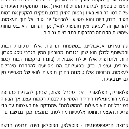
המצויים בסמוך לבלוטת התריס (תירואיד). אחד מתפקידיו העיקריים
של הורמון זה הוא באיזון רמות הסידן בדם. תפקידו להקטין את רמות
הסידן בדם, היות והוא מסייע "להכניס" יוני סידן אל תוך העצמות.
להורמון זה "כמעט ואין תופעות לוואי", אך חסרונו הוא באי נוחות
שימושית הקרוחה בהזרקות בתדירויות גבוהות.
סטרואידים אנאבוליים
, במשפחת תרופות אילו תרכובות רבות,
והמשותף לכולן הוא שהן נגזרות מהורמון המין הגברי
טסטוסטרון
.
היות ולתרופות אילו יכולת אנבולית (בונה) ברקמות רבות (כמו:
שרירים, עצמות וכ"ו), בפעילותם הם מסייעים להחדרת מינרלים
לעצמות. תרופות אילו טומנות בחובן תופעות לוואי של מאפייני מין
גבריים בעיקר.
פלואוריד,
הפלואוריד
הינו מינרל פשוט, שניתן להגדירו כתרופה
בלתי הורמונאלית היחידה המסייעת לבנות רקמות עצם. אך הבעיה
במינרל זה הוא פעילותו "המושלמת" שמחזקת את העצמות עד כדי
פריכות העצמות וחוסר אלסטיות מוחלטת, וכתוצאה מכך גם שברים.
קבוצת הביספוספנטים - פוסאלאן, הפוסלאן הינה תרופה חדשה