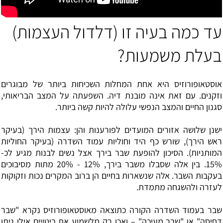
עד כמה בעיה זו (דלדול העצמות)
בעלת משמעות?
אוסטאופורוזיס היא אחת המחלות השכיחות ביותר של מבוגרים
וזקנים. עם זאת אינה מובנת דיה. השפעתה על המצב הבריאותי,
סגנון החיים והמצב הנפשי עלולה להיות קשה ביותר.
ישנן שלושה אזורים המועדים לפורענות והן: עצמות הירך (בעיקר
ראש הירך), שורש כף היד וחוליות עמוד השדרה (בעיקר החוליות
המותניות). הסיכון להופעת שבר בירך אצל נשים לבנות מגיע לכ-
15%. בין אלה שסבלו משבר בירך, 12% - 20% מתות מסיבוכים
בעקבות השבר. אלה שנשארות בחיים הן ברוב המקרים נכות וזקוקות
לעזרה ולהשגחה מתמדת.
שבר בעמוד השדרה הקורה כתוצאה מאוסטאופורוזיס נקרא "שבר
דחיסה" או "שבר מעיכה" – ואכן רק מלשמוע את ביטויים אילו ניתן