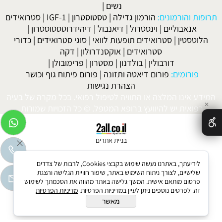
נשים
|
תרופות והורמונים:
הורמון גדילה
|
טסטוסטרון
|
IGF-1
|
סטרואידים
אנאבוליים
|
וינסטרול
|
דיאנבול
|
דיהידרוטסטוסטרון
|
הלוטסטין
|
סטרואידים תופעות לוואי
|
סוגי סטרואידים
|
כדורי
סטרואידים
|
אוקסנדרולון
|
דקה
דורבולין
|
בולדנון
|
מסטרון
|
פרימובולן
|
פורומים:
פורום דיאטה ותזונה
|
פורום פיתוח גוף וכושר
הצהרת נגישות
המידע אינו המלצה או התוויה לטיפול רפואי. בכל מקרה של בעיה
✕
רפואית יש להיוועץ ברופא המטפל. © כל הזכויות שמורות.
בניית אתרים
לידיעתך, באתרנו נעשה שימוש בקבצי Cookies, לרבות של צדדים
שלישיים, לצורך ניתוח השימוש באתר, שיפור חוויית הגלישה והצגת
פרסום מותאם אישית. המשך גלישה באתר מהווה את הסכמתך לשימוש
זה. לפרטים נוספים ניתן לעיין במדיניות הפרטיות.
מדיניות הפרטיות
מאשר