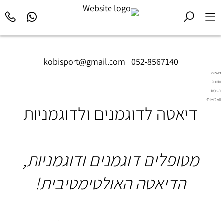
kobisport@gmail.com
|
052-8567140
דיאטה
ותזונה
בשיטת
Diet2All:
דיאטה לדוגמנים ולדוגמניות
המדע
שמאחורי
הגוף
המושלם.
מטופלים דוגמנים ודוגמניות,
הדיאטה האולטימטיבית!