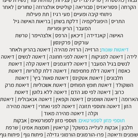
הקרחה
|
פסוריאזיס
|
סבוריאה
|
קוליטיס אולצרוזה
|
טחורים
|
לאחר
ניתוחי קיבה ומעיים
| מעי רגיז |
תת פעילות
התריס
|
היפוגליקמיה
|
דלקת בשתן
|
בריאות האישה גיל
המעבר
|
הריון ופוריות
האישה
|
קאנדידה
|
דיכאון
|
הרפס
|
אלצהיימר
|
טרשת
עורקים
|
פרקינסון
|
דיאטות שונות
:
הרזייה
|
הרזיה מהירה
|
דיאטה בהריון ולאחר
לידה
|
דיאטה למניקות
|
דיאטה לפני חתונה
|
דיאטה לנשים
|
דיאטה
לנשים בגיל המעבר
|
דיאטה לדוגמנים
|
דיאטה קלה
|
דיאטת
כאסח
|
דיאטה דלת פחמימות
|
דיאטה דלת קלוריות
|
דיאטת
חלבונים
|
דיאטת אטקינס
|
דיאטת סאות' ביץ'
|
דיאטת
השוקולד
|
דיאטת חומץ תפוחים
|
דיאטת אשכוליות
|
דיאטת מרק
כרוב
|
דיאטה לפי סוג הדם
|
דיאטה ללא גלוטן
|
דיאטת
הארומה
|
דיאטה ושומנים
|
דיאטה וקפאין
|
דיאטה אנאבולית
|
דיאטת
הזון
|
דיאטה ותוספי תזונה
|
דיאטה לפני ואחרי
|
דיאטה מהירה
וקלה
|
דיאטה מהירה מאוד
|
תוספי מזון לספורטאים:
תוספי מזון לספורטאים
|
אבקות
חלבון
|
אבקות לעלייה במשקל
|
קריאטין
|
חומצות אמינו
|
שרפת
שומנים ודיאטה
|
פרו-הורמונים הורמוני גדילה
|
פיתוח גוף
|
פיתוח גוף