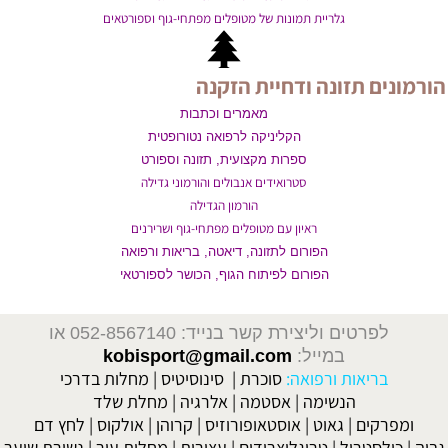
גלריית תמונות של מטופלים מפתחי-גוף וספורטאים
הורמונים תזונה ודחיית הזקנה
מאמרים וכתבות
הקליניקה לרפואה נטורופטית
ספרות מקצועית, תזונה וספורט
סטרואידים אנבולים והורמוני גדילה
הורמון הגדילה
ראיון עם מטופלים מפתחי-גוף ושרירנים
הפורום לתזונה, דיאטה, בריאות ורפואה
הפורום לפיתוח הגוף, הכושר לספורטאי
לפרטים וליצירת קשר בנייד: 052-8567140
או
במייל:
kobisport@gmail.com
בריאות ורפואה:
סוכרת
|
סינוסיטיס
|
מחלות בדרכי
הנשימה
|
אסטמה
|
אלרגיה
|
מחלת שלד
ומפרקים
|
גאוט
|
אוסטאופורוזיס
|
קרוהן
|
אולקוס
|
לחץ דם
גבוה
|
כולסטרול
|
טריגליצרידים
|
עצירות
|
מחלות עור
|
נשירת שיער