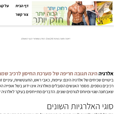
דף הבית
על קובי עזר
צור קשר
דיאטה ותזונה בשיטת Diet2All: המדע שמאחורי הגוף המושלם.
א
הינה תגובה חריפה של מערכת החיסון לרכיב שמרבית הא
שכיחים של
אלרגיה
הינם: עייפות, כאבי ראש, התעטשויות, עיניים זולגות 
וספים. מספר האנשים הסובלים מאלרגיה אינו ידוע בשל אופייה השכיח 
שגוי ומיוחס לגורמים שונים. הדברים מתייחסים בעיקר לאלרגיה למזון
 האלרגיות השונים