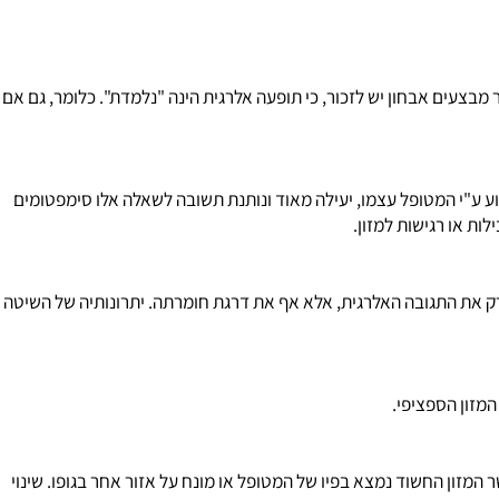
לקת כהיסטמין ולויקוטריאנים. שחרור כימיקלים אלה בכמות ניכרת
מוכים או צמודים לאנטיגן.
קשורות דווקא לאלרגיה. לדוגמה: אלרגיה למזון תגרום להתקפה על
צעים אבחון יש לזכור, כי תופעה אלרגית הינה "נלמדת". כלומר, גם אם
 ע"י המטופל עצמו, יעילה מאוד ונותנת תשובה לשאלה אלו סימפטומים
 או רגישות למזון.
ק את התגובה האלרגית, אלא אף את דרגת חומרתה. יתרונותיה של השיטה