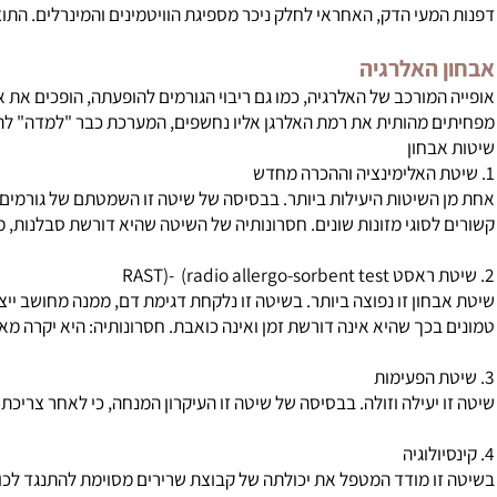
מיניים בשם ווסו-אקטיביים, המצויים בעיקר בשוקולד וגבינה, עלולים ל
טומים שונים במקצת יתרחשו כאשר האימונוגלובולין נקשר לנוגדן נוסף 
לקת מקומית ולהרחבה ניכרת של כלי-הדם בסביבה. תופעה זו נפוצה במצ
מן המצבים תהא התוצאה פגיעה ברקמות עצמן. החלשתן של רקמות אלה ת
עי הדק, האחראי לחלק ניכר מספיגת הוויטמינים והמינרלים. התוצאה עלולה
האלרגיה
מורכב של האלרגיה, כמו גם ריבוי הגורמים להופעתה, הופכים את אבחון 
מהותית את רמת האלרגן אליו נחשפים, המערכת כבר "למדה" להגיב על 
חון
שיטות היעילות ביותר. בבסיסה של שיטה זו השמטתם של גורמים אלרגניי
סוגי מזונות שונים. חסרונותיה של השיטה שהיא דורשת סבלנות, משמעת 
RAST
-(
)
radio allergo-sorbent test
ון זו נפוצה ביותר. בשיטה זו נלקחת דגימת דם, ממנה מחושב ייצור נו
כך שהיא אינה דורשת זמן ואינה כואבת. חסרונותיה: היא יקרה מאוד וא