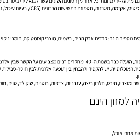
על-ידי מזונות. כל אחד מן הסוגים השונים עשוי לבוא לידי ביטוי בסימפט
, אקזמה, מיגרנות, תסמונת התשישות הכרונית
(CFS)
, בעיות עיכול, גלא
ספים הינם: קרדית אבק הבית, בשמים, מוצרי קוסמטיקה, חומרי ניקוי ו
רבים מצביעים על הקשר שבין
אלרגיה
ל
כלוסייה. יש להקפיד ולהבחין בין תופעה אלרגית לבין חוסר-סבילות למזו
ריו, תירס, חלבון ביצה, עגבניות, צדפות, בוטנים, שוקולד, סויה, חומרי 
מזון הינם