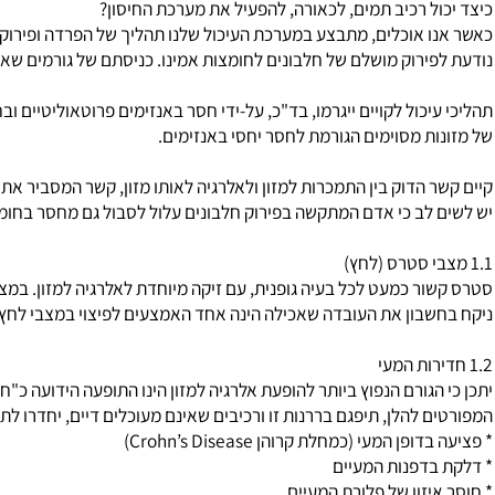
ורם לאלרגיה ?
ל רכיב תמים, לכאורה, להפעיל את מערכת החיסון?
 אוכלים, מתבצע במערכת העיכול שלנו תהליך של הפרדה ופירוק של הר
ירוק מושלם של חלבונים לחומצות אמינו. כניסתם של גורמים שאינם מפ
יכול לקויים ייגרמו, בד"כ, על-ידי חסר באנזימים פרוטאוליטיים ובחומצ
ת מסוימים הגורמת לחסר יחסי באנזימים.
 הדוק בין התמכרות למזון ולאלרגיה לאותו מזון, קשר המסביר את התופ
לב כי אדם המתקשה בפירוק חלבונים עלול לסבול גם מחסר בחומצות אמינ
ר כמעט לכל בעיה גופנית, עם זיקה מיוחדת לאלרגיה למזון. במצב ס
בון את העובדה שאכילה הינה אחד האמצעים לפיצוי במצבי לחץ, הרי
הגורם הנפוץ ביותר להופעת
אלרגיה
למזון הינו התופעה הידועה כ"חדירות
 להלן, תיפגם בררנות זו ורכיבים שאינם מעוכלים דיים, יחדרו לתוך המע