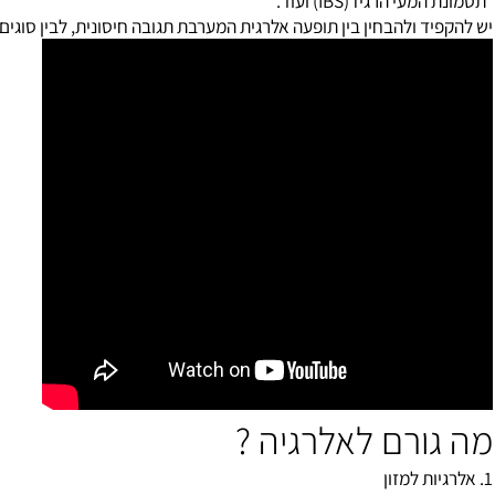
עיכול: כאבי בטן, צרבות, כיבים, גזים, שלשול, עצירות, תחושת מלאות אח
המעי הרגיז
(IBS)
ועוד.
ד ולהבחין בין תופעה אלרגית המערבת תגובה חיסונית, לבין סוגים שונים 