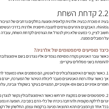
תון בעת הנשיפה ועד חוסר יכולת לנשום המאיים על החיים. במקרים קש
ויה להופיע בכל גיל, אך נפוצה בעיקר בקרב ילדים בגילאי עשר ופחות, 
1 מכל 10 ילדים בגיל בית
ה מסוימת לפתח אסתמה.
ין, כי מבחינים בין אסתמה אלרגית ואסתמה שאינה אלרגית.
מוכרת כבעיה אלרגית קלאסית ופוגעת בחלקים נרחבים של הציבור.
קדח
 האבקנים והזרעים גורמים לתגובה חיסונית אלרגית בדרכי הנשימה והתוצא
ין, כי כמעט שלא ניתן לנטרל את הגורמים לקדחת השחת, עובדה המקש
ים ממנה.
ופיעים סימפטומים של
אלרגיה
?
ר האנטיגן נקודה מסוימת נצמדים אליו נוגדנים בשם אימונוגלובוליני
שני מסלולים עיקריים:
 נקשרים האימונוגלובולינים לאנטיגן, הם מסמנים אותו כמועמד להשמדה
עולה רמת האנטיגנים מעבר ליכולת הטיהור של המערכת, ייגרם נזק רב