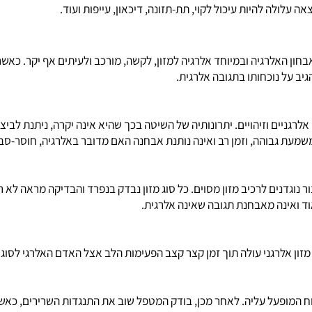
האיץ תהליך זה במידה ניכרת.
המצוי על גבי תאי מאסט. תאי מאסט אחראיים על שחרור חומרים גורמי-ד
בים של אסתמה, אקזמה ושיגרון. בתהליך זה מושמדים גם תאים רבים הס
גרום להחמרת התופעות האלרגיות ולמחלות ותופעות נוספות אשר אינן 
 להיות עיכול לקוי, תת-תזונה, דיכאון, עייפות ועוד.
האלרגיה ובמיוחד
אלרגיה
למזון, לקשה, מורכב ולעיתים אף יקר. כאשר מב
נוכחותו בתגובה אלרגית.
ם וזיהויים. יתרונותיה של השיטה בכך שהיא אינה יקרה, ניתנת לביצוע
גבוהה, וזמן רב ואינה נותנת אבחנה האם מדובר באלרגיה,
חוסר-סבילות
גדנים לרכיב מזון מסוים. כל סוג מזון נבדק בנפרד והבדיקה מראה לא ר
ינה מאבחנת תגובה שאינה אלרגית.