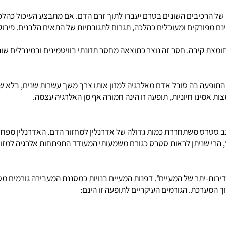
כיבים השונים בטרם יעברו לתוך זרם הדם. אם מתבצע העיכול כהלכה, ה
ורקים ומעוכלים כהלכה, תגרום לתגובתיות של התאים הלבנים. פירוק לא
ת קיבה. חסר זה נוצר כתוצאה מחסר תזונתי בוויטמינים ובמינרלים שונים
עה בה סובל אדם מאלרגיה למזון אותו צרך משך עשרות שנים, בלא שיתעו
ו חיוניות, תופעה זו הינה חמורה אף מן האלרגיה עצמה.
טרס משתחררת כמות גדולה של אדרנלין למחזור הדם. האדרנלין מפחית 
 שניתן לראות סטרס כגורם משמעותי המעודד התפתחות
אלרגיה
למזון.
-יתר של המעיים". דפנות המעיים בנויות כמסננת המעבירה גורמים מסו
רכת. הגורמים העיקריים לתופעה זו הינם: