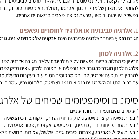
לק אלרגיות לשני סוגים: זו הנגרמת על-ידי גורמים סביבתיים וזו הנגרמת 
ת מצבן של מחלות כגון: אסתמה, מחלות ראומטיות, סוכרת, ברונכיטיס
וויתות, דיכאון, טרשת נפוצה ומצבים בריאותיים אחרים.
אלרגיה
לחומרים נשאפים
פוץ ביותר לאלרגיה סביבתית הינם אבקנים של צמחים שונים. גורמים נו
לות פיזיות ונפשיות עלולות להיגרם על-ידי תגובה אלרגית למזונות, הועלה כבר בשנות ה- 40. מחקרים 
מזון תוגדר כתגובה לא-נורמלית או חמורה, למזון שאינו מזיק למרבית האו
ין תופעה אלרגית לבין הסימפטומים המופיעים בעקבות הרעלת מזון.
התזונה האלרגניים הנפוצים נמנים: חיטה, חלב ומוצריו, שמרים, בשר ומוצ
ים וסימפטומים שכיחים של אלרגיה ל
 כהים ונפיחות תחת העיניים.
נשימה: קוצר נשימה, נזלת, קדחת השחת, דלקות בדרכי הנשימה.
עור: פריחות, גרד, כתמים, דרמטיטיס, אקזמות, פסוריאזיס ועוד.