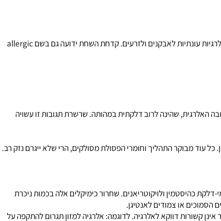
סתמה במידה זהה בקרב גברים ונשים.
 משפחתית של אסתמה, נזלת על רקע אלרגי, קדחת השחת או אקזמות, המצביעות, ככל הנראה,
ות עונתיות לאבקנים ולזרעים. קדחת השחת ידועה גם בשם
allergic
 האלרגית, שהינה לרוב דלקתית במהותה. שרשרת תגובות זו עשויה
 עוד מבוקר התהליך וחומרי הפסולת מסולקים, הרי שלא ייגרם נזק רב.