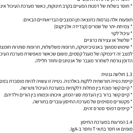
בדופן המעי (כמחלת קרוהן
Crohn’s Disease
)
דפנות המעיים
יזון של פלורת המעיים
שלות של דפנות המעיים בקרב תינוקות, כאשר מערכת העיכול אינה מפו
לה נגרמות כתוצאה מן המצבים הבריאותיים הבאים:
יתר של שמרים (קנדידה אלביקנס)
קוי
או עצירות כרוניים
ממושך באנטיביוטיקה, תרופות משלשלות, תרופות סותרות חומצה, סטר
דינמיקה של מעגל קסמים, משום שכאשר מאפשרת מערכת העיכול כניסה של
רמת לשחרור מוגבר של אנטיגנים וחוזר חלילה.
ייה תורשתית ללקות באלרגיה. נטייה זו עשויה להיות מוסברת במספר דר
שר מוכח בין מחלות דלקתיות במערכת העיכול ותורשה.
ר ברור בין העדפת סוגי המזון, איכותו וכמותו בין הורים וילדיהם.
ם מסוימים של מערכת החיסון עוברים בתורשה.