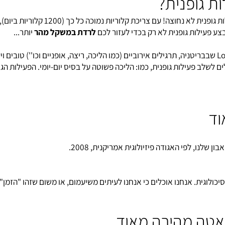
ופנית?
לרוב בדיאטה מהירה מאוד לא צריך פעילות גופנית, אך אין זה אומר שפעילות גופנית לא נחו
ילות גופנית לא רק בכדי לעזור לכם
לרדת במשקל מהר
יותר...
 על מחקר שנערך ע"י ד"ר Stensel באוניברסיטת Loughborough שבבריטניה, תרגילים אירוביים (כמו הליכה, ריצה, אופניים וכו'') טו
ב פעילות גופנית, כמו: הליכה פשוטה על בסיס יום-יומי. הפעילות הגופני
 לפי האגודה פיזיולוגית אמריקנית, 2008.