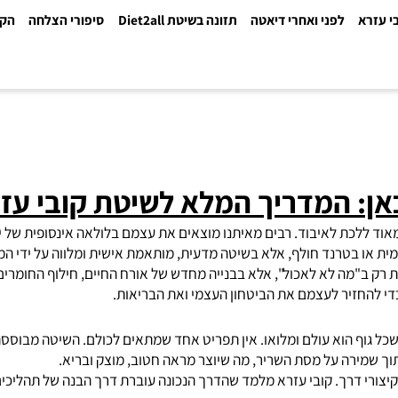
א
לפני ואחרי דיאטה
תזונה בשיטת Diet2all
סיפורי הצלחה
הקלינ
 המדריך המלא לשיטת קובי עזרא 
לכת לאיבוד. רבים מאיתנו מוצאים את עצמם בלולאה אינסופית של ירידה
ו בטרנד חולף, אלא בשיטה מדעית, מותאמת אישית ומלווה על ידי המומ
"מה לא לאכול", אלא בבנייה מחדש של אורח החיים, חילוף החומרים והד
חזיר לעצמם את הביטחון העצמי ואת הבריאות.
גוף הוא עולם ומלואו. אין תפריט אחד שמתאים לכולם. השיטה מבוססת ע
מירה על מסת השריר, מה שיוצר מראה חטוב, מוצק ובריא.
דרך. קובי עזרא מלמד שהדרך הנכונה עוברת דרך הבנה של תהליכים הורמו