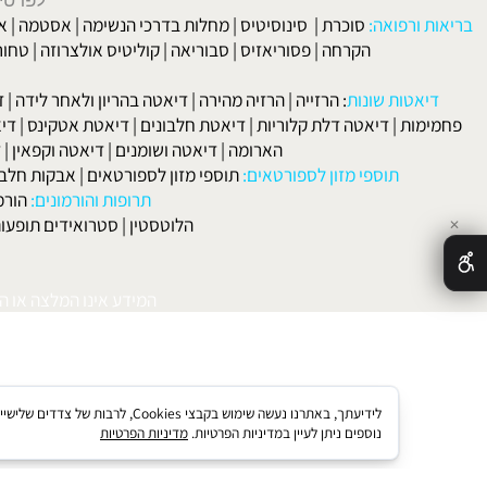
אט
טית מסייעת לפיתח הרגלי אכילה לא בריאים של לעיסה ואכילה. קח את 
 כדי להירשם כי אנו מלאים.
לפרטים וליצירת ק
 ורפואה:
סוכרת
|
סינוסיטיס
|
מחלות בדרכי הנשימה
|
אסטמה
|
אלרגיה
הקרחה
|
פסוריאזיס
|
סבוריאה
|
קוליטיס אולצרוזה
|
טחורים
|
לא
האיש
אטות שונות
:
הרזייה
|
הרזיה מהירה
|
דיאטה בהריון ולאחר לידה
|
דיאטה 
מות
|
דיאטה דלת קלוריות
|
דיאטת חלבונים
|
דיאטת אטקינס
|
דיאטת סא
הארומה
|
דיאטה ושומנים
|
דיאטה וקפאין
|
דיאטה
תוספי מזון לספורטאים:
תוספי מזון לספורטאים
|
אבקות חלבון
|
אבק
תרופות והורמונים:
הורמון גדי
הלוטסטין
|
סטרואידים תופעות לוואי
המידע אינו המלצה או התוויה 