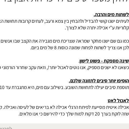
 או שיש תיאבון מוגבר הדבר היא לא רק תופעה פיזית, אלא גם פסיכולוג
 מספר טיפים לדיכוי התיאבון בדיא
ים והרבה.
שנו קושי להבדיל ולהבחין בין צמא ורעב, לעתים קרובות תחושת הצמה מ
ע"י אכילה יתרה שלא לצורך.
ם ישנו מחקר שמראה שצריכת מים מגבירה את הקצב שבו אנשים לשרוף 
ך לשתות לפחות שמונה כוסות 8 של מים ביום.
קת - פשוט לישון
.
 ישנים מספיק, אנו נוטים לאכול יותר!, וזאת עקב שחרור הורמוני סטרס
ותר סיבים לתזונה שלכם.
 לתחושת השובע. בשילוב עם מים, היא מתגברת עד 10 עד 20 פעמים מגודלה מקורי, ממלאת אותנו ביעילות והפחתת התיאבון שלנו.