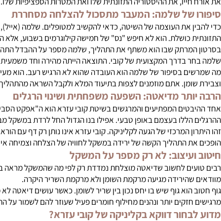
חייו, את ההיסטוריה התזונתית שלו ואת המטרות הספציפיות שלו.
 של שלמה: המעבר מתסכול להצלחה מסחררת
 כושלת. הוא לא חיפש "נס" של חמישה קילוגרמים בשבוע, אלא הוא חיפש
מרתק שבו הוא משתף את התהליך, שלמה מספר על ההבדל התהומי בין מה
 בדרך המקצועית של קובי. התוצאה הייתה מהירה וחד משמעית: החבר
ם בסיפור של שלמה הוא העובדה שהוא לא הרגיש רעב. הוא מעיד: "אני 
ומן. אתם מוזמנים לצפות בתיעוד המלא ולקבל השראה מהתהליך:
משמן
ותר מדיאטה: השפעה משפחתית ושינוי הרגלים
טים המפתיעים והמרגשים בשיטת קובי עזרא הוא ה"אפקט הסביבתי". ש
הללו בעצמם באופן טבעי. אפילו בנו הגדול החל לרדת במשקל מבלי שנע
ן המרכזי של הגעה לקליניקה. קובי עזרא אינו נותן רק דף עם הוראות, 
ת התהליך הקשה של ירידה במשקל לחוויה של הצלחה וצמיחה אישית.
ועיצוב: לא רק מספר על המשקל
ים לחשוב שדיאטה מוצלחת נמדדת רק לפי מה שהמשקל מראה בבוקר. זו
שהירידה מגיעה מרקמת השומן ולא מרקמת השריר היקרה.
הוא גוף שיש בו יחס נכון בין שריר לשומן. כאשר עושים דיאטה לא מבוקר
חזקים יותר ונהנים מחילוף חומרים פעיל שעוזר להם לשמור על התוצאות