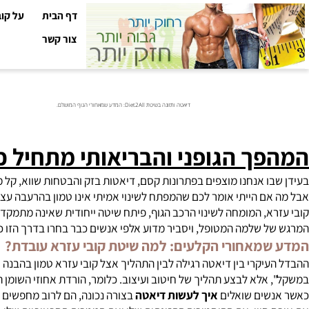
דף הבית
על קובי עזר
צור קשר
דיאטה ותזונה בשיטת Diet2All: המדע שמאחורי הגוף המושלם.
ך הגופני והבריאותי מתחיל כאן:
ו אנחנו מוצפים בפתרונות קסם, דיאטות בזק והבטחות שווא, קל מאוד ל
ם הייתי אומר לכם שהמפתח לשינוי אמיתי אינו טמון בהרעבה עצמית א
א, המומחה לשינוי הרכב הגוף, פיתח שיטה ייחודית שאינה מתמקדת רק ב
 שלמה המטופל, ויסביר מדוע אלפי אנשים כבר בחרו בדרך הזו כדי לה
מאחורי הקלעים: למה שיטת קובי עזרא עובדת?
יקרי בין דיאטה רגילה לבין התהליך אצל קובי עזרא טמון בהבנה שכל 
אלא לבצע תהליך של חיטוב ועיצוב. כלומר, הורדת אחוזי השומן תוך ש
שים שואלים
איך לעשות דיאטה
בצורה נכונה, הם לרוב מחפשים קיצורי 