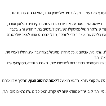
דאי להקשיב למטופלים. שלמה (אייל), בן 42, הגיע לקובי עזרא במצב של ייאוש גופני. עם משקל של 104 קילוגרם ועודף של כעשרים קילוגרמים של שומן טהור, הוא הרגיש שהתנהלותו
יטה המבוססת על אבנים חמות והימנעות קיצונית מגלוטן וסוכר,
 ששלמה השיל ממשקלו תשעה קילוגרמים בתוך חודש וחצי בלבד.
כל מה שהוא צריך כדי לתפקד, מבלי להכניס אותו למצב של מגננה
שראו את אביהם אוכל אחרת ומתנהל בצורה בריאה, החלו לאמץ את
יותר.
פלים מחכים בקוצר רוח לפגישות איתו. האנרגיה והידע המקצועי שלו
של קובי עזרא, הדגש הוא על
דיאטה לחיטוב הגוף
, תהליך שבו אנחנו
יותר. קובי עזרא מוודא שזה לא יקרה. המטופלים שלו נראים טוב יותר,