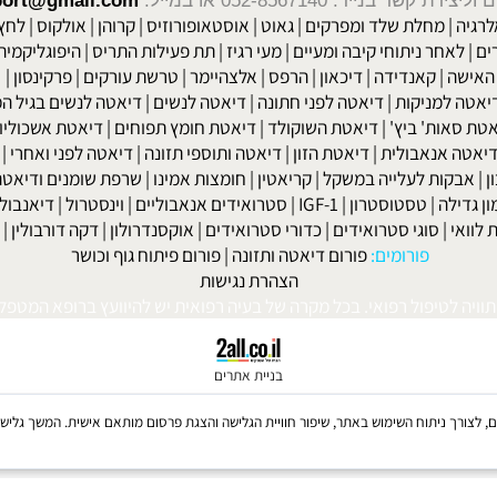
הזמן כדי להתענג על כל ביס, ללעוס באופן נרחב ולקחת הפסקות בזמן
שר בנייד: 052-8567140
או במייל:
isport@gmail.com
|
מחלת שלד ומפרקים
|
גאוט
|
אוסטאופורוזיס
|
קרוהן
|
אולקוס
|
לחץ דם
חר ניתוחי קיבה ומעיים
| מעי רגיז |
תת פעילות התריס
|
היפוגליקמיה
|
ד
ה
|
קאנדידה
|
דיכאון
|
הרפס
|
אלצהיימר
|
טרשת עורקים
|
פרקינסון
|
למניקות
|
דיאטה לפני חתונה
|
דיאטה לנשים
|
דיאטה לנשים בגיל המע
ות' ביץ'
|
דיאטת השוקולד
|
דיאטת חומץ תפוחים
|
דיאטת אשכוליות
|
 אנאבולית
|
דיאטת הזון
|
דיאטה ותוספי תזונה
|
דיאטה לפני ואחרי
|
דיא
ות לעלייה במשקל
|
קריאטין
|
חומצות אמינו
|
שרפת שומנים ודיאטה
|
פ
לה
|
טסטוסטרון
|
IGF-1
|
סטרואידים אנאבוליים
|
וינסטרול
|
דיאנבול
|
ד
|
סוגי סטרואידים
|
כדורי סטרואידים
|
אוקסנדרולון
|
דקה דורבולין
|
בול
פורומים:
פורום דיאטה ותזונה
|
פורום פיתוח גוף וכושר
הצהרת נגישות
לטיפול רפואי. בכל מקרה של בעיה רפואית יש להיוועץ ברופא המטפל. © 