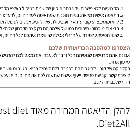
חור דווקא בקליניקה של קובי עזרא?
ועיות ללא פשרות: ידע רחב וניסיון של שנים בטיפול באלפי מקרים מור
מה אישית מלאה: בניית תוכנית שמתאימה לסדר היום, להעדפות המזון
וי ומוטיבציה: קובי עזרא ידוע ביכולת שלו להניע אנשים לפעולה ולתמוך
אות מוכחות: סיפורים כמו של שלמה הם רק קצה הקרחון של הצלחות יומ
וי תפיסתי: למידה של הרגלי אכילה שיישארו איתכם לכל החיים, ולא רק 
 למהפכה הבריאותית שלכם
ם מרגישים שנוסיתם הכל ודבר לא עבד, אם נמאס לכם להרגיש כבדים, עי
ת.
 של קובי עזרא פותחת בפניכם דלת לעתיד בריא, חטוב ומאושר יותר. ב
 וקביעת פגישת ייעוץ אישית שתשנה לכם את החיים, חייגו עכשיו לנייד: 528567140
ם יודה לכם.