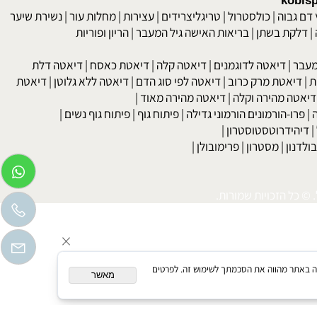
 האכילה. לשתות הרבה מים עם הארוחות שלך. הסיבה לאכילה לאט היא
kob
 גבוה
|
כולסטרול
|
טריגליצרידים
|
עצירות
|
מחלות עור
|
נשירת שיער
לקת בשתן
|
בריאות האישה גיל המעבר
|
הריון ופוריות
בר
|
דיאטה לדוגמנים
|
דיאטה קלה
|
דיאטת כאסח
|
דיאטה דלת
דיאטת מרק כרוב
|
דיאטה לפי סוג הדם
|
דיאטה ללא גלוטן
|
דיאטת
טה מהירה וקלה
|
דיאטה מהירה מאוד
|
רו-הורמונים הורמוני גדילה
|
פיתוח גוף
|
פיתוח גוף נשים
|
יהידרוטסטוסטרון
|
דנון
|
מסטרון
|
פרימובולן
|
כל הזכויות שמורות.