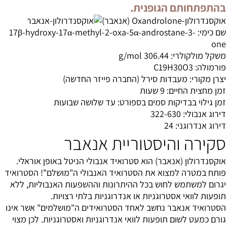
בהתפתחותם הגופנית.
אוקסנדרולון-Oxandrolone (אנאבר)
שם כימי: 17β-hydroxy-17α-methyl-2-oxa-5α-androstane-3-
one
משקל מולקולרי: 306.44 g/mol
פורמולה: C19H30O3
יצרן מקורי: מעבדות סירל (החברה פייזר החדשה)
זמן מחצית החיים: 9 שעות
זמן גילוי בבדיקות סמים בספורט: עד שלושה שבועות
דירוג אנבולי: 322-630
דירוג אנדרוגני: 24
סקירה והיסטוריית אנאבר
אוקסנדרולון (
אנאבר
) הוא סטרואיד אנבולי הניטל באופן אוראלי.
פותח במטרה למצוא את הסטרואיד האנבולי ה"מושלם"! הסטרואיד
יגרום למשתמש לחוש בכל ההיתרונות וההשפעות האנבוליות, ללא
תופעות לוואי אסטרוגניות או אנדרוגניות בלתי רצויות.
הסטרואיד אנאבר נחשב לאחד הסטרואידים ה"מושלמים" אשר אינו
גורם כמעט לשום תופעות לוואי אנדרוגניות ואסטרוגניות. לכן מצוי