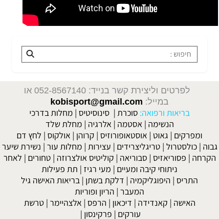
לפרטים וליצירת קשר בנייד: 052-8567140
או
במייל:
kobisport@gmail.com
בריאות ורפואה:
סוכרת
|
סינוסיטיס
|
מחלות בדרכי
הנשימה
|
אסטמה
|
אלרגיה
|
מחלת שלד
ומפרקים
|
גאוט
|
אוסטאופורוזיס
|
קרוהן
|
אולקוס
|
לחץ דם
גבוה
|
כולסטרול
|
טריגליצרידים
|
עצירות
|
מחלות עור
|
נשירת שיער
הקרחה
|
פסוריאזיס
|
סבוריאה
|
קוליטיס אולצרוזה
|
טחורים
|
לאחר
ניתוחי קיבה ומעיים
| מעי רגיז |
תת פעילות
התריס
|
היפוגליקמיה
|
דלקת בשתן
|
בריאות האישה גיל
המעבר
|
הריון ופוריות
האישה
|
קאנדידה
|
דיכאון
|
הרפס
|
אלצהיימר
|
טרשת
עורקים
|
פרקינסון
|