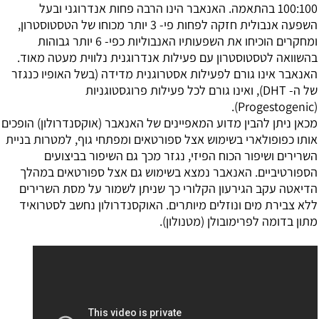
100:100 בהתאמה. האנאבר הינו הרבה פחות אנדרוגני ובעל
השפעה אנבולית חזקה לפחות פי- 3 יותר מכוחו של הטסטוסטרון,
ומחקרים הוכיחו את השפעותיו האנבוליות כפי- 6 יותר גבוהות
בהשוואה לטסטוסטרון עם פעילות אנדרוגנית נלווית מעטה מאוד.
האנאבר אינו גורם לפעילות אסטרוגנית מדידה (בשל האופיו כנגזר
של ה- DHT), ואינו גורם לכל פעילות פרוגסטוגניות
(Progestogenic).
מכאן ניתן להבין מדוע המאפיינים של האנאבר (
אוקסנדרולון
) הופכים
אותו כפופולארי בשימוש אצל ספורטאים ומפתחי גוף, למטרות בניית
השרירים ושיפור הכוח הפיזי, נגזר מכך גם השיפור בביצועים
הספורטיביים. האנאבר נמצא בשימוש גם אצל ספורטאים במהלך
הדיאטה עקב הגירעון הקלורי כך שניתן לשמור על מסת השרירים
ללא צבירת מים ונוזלים מיותרים. האוקסנדרולון נחשב לסטרואיד
מתון בדומה לפרימובולן (מטנולון).