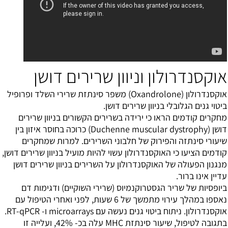
אוקסנדרולון וניוון שרירים דושן
אוקסנדרולון (Oxandrolone) משפר סינתזת שרירי השלד ופרופיל
ביטוי גנים הגלובלי בניוון שרירים דושן.
מחקרים קודמים הראו כי ירידה בשרירים הקשורים בניוון שרירים
דושן (Duchenne muscular dystrophy) כרוכה בחוסר איזון בין
שיעורי סינתזה והפירוק של חלבוני השרירים. למרות שמחקרים
קודמים הציעו כי האוקסנדרולון עשוי להיות מועיל ב
ניוון שרירים דושן
,
מנגנון הפעולה של האוקסנדרולון על השרירים בניוון שרירים דושן
עדיין אינו ברור.
ביופסיות של שריר הגסטרוקנמיוס (שרירי השוקיים) ודגימות דם
נאספו במהלך עירוי מתמשך של 6 שעות, לפני ואחרי הטיפול עם
אוקסנדרולון. ניתוח ביטוי גנים נעשה עם microarrays ו- RT-qPCR.
בתגובה לטיפול, שיעור סינתזת MHC עלה בכ- 42%, ועלייה זו