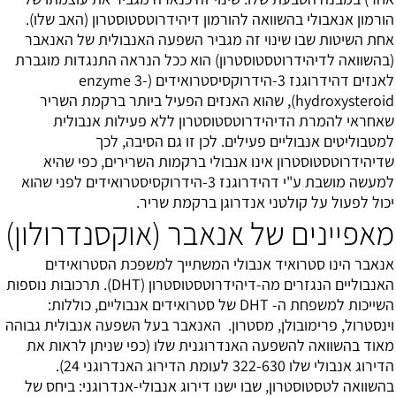
הורמון אנאבולי בהשוואה להורמון דיהידרוטסטוסטרון (האב שלו).
אחת השיטות שבו שינוי זה מגביר השפעה האנבולית של האנאבר
(בהשוואה לדיהידרוטסטוסטרון) הוא ככל הנראה התנגדות מוגברת
לאנזים דהידרוגנז 3-הידרוקסיסטרואידים (enzyme 3-
hydroxysteroid), שהוא האנזים הפעיל ביותר ברקמת השריר
שאחראי להמרת הדיהידרוטסטוסטרון ללא פעילות אנבולית
למטבוליטים אנבוליים פעילים. לכן זו גם הסיבה, לכך
שדיהידרוטסטוסטרון אינו אנבולי ברקמות השרירים, כפי שהיא
למעשה מושבת ע"י דהידרוגנז 3-הידרוקסיסטרואידים לפני שהוא
יכול לפעול על קולטני אנדרוגן ברקמת שריר.
מאפיינים של אנאבר (אוקסנדרולון)
אנאבר הינו סטרואיד אנבולי המשתייך למשפכת הסטרואידים
האנבוליים הנגזרים מה-דיהידרוטסטוסטרון (DHT). תרכובות נוספות
השייכות למשפחת ה- DHT של סטרואידים אנבוליים, כוללות:
וינסטרול
,
פרימובולן
,
מסטרון
. האנאבר בעל השפעה אנבולית גבוהה
מאוד בהשוואה להשפעה האנדרוגנית שלו (כפי שניתן לראות את
הדירוג אנבולי שלו 322-630 לעומת הדירוג האנדרוגני 24).
בהשוואה ל
טסטוסטרון
, שבו ישנו דירוג אנבולי-אנדרוגני: ביחס של