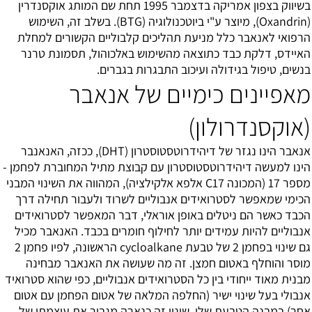
בשיווק בצפון אמריקה בדצמבר 1995 תחת שם המותג אוקסנדרין
(Oxandrin), מיוצר ע"י ביוטכנולוגיה (BTG). בשלב זה, השימוש
הרפואי לאנאבר כלל מניעת תהליכים קלבוליים הקשורים למחלת
האיידס, דלקת כבד כתוצאה מהשימוש באלכוהול, תסמונת טרנר
בנשים, טיפול בגידולה ועיכוב התבגרות בגברים.
מאפיינים כימיים של אנאבר
(אוקסנדרולון)
אנאבר הינו נגזר של
דיהידרוטסטוסטרון
(DHT), ככזה, האנאנבר
הינו למעשה דיהידרוטסטוסטרון עם קבוצת מתיל המחוברת לפחמן -
מספר 17 (המכונה C17 אלפא אלקילציה), המהווה את השינוי המבני
הכימי שמאפשר לסטרואידים אנבוליים לשרוד ולעבור תחילה דרך
הכבד כאשר הם ניטלים באופן אוראלי, דבר המאפשר לסטרואידים
אנבוליים להיות עמידים יותר לחילוף חומרים בכבד. האנאבר מכיל
גם שינוי בפחמן 2 של טבעת cycloalkane הראשונה, לפיו פחמן 2
מוסר והוחלף באטום חמצן. זה מה שעושה את האנאבר מבחינה
מבנית מאוד ייחודי בין כל הסטרואידים אנבוליים, כפי שהוא סטרואיד
אנבולי בעל שינוי ישיר (החלפה המלאה של אטום הפחמן עם אטום
אחר) במבנה הטבעת שלו. שינוי זה כנארה מגביר את עוצמתו של