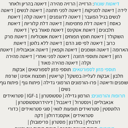
דיאטות שונות
:
הרזייה
|
הרזיה מהירה
|
דיאטה בהריון ולאחר
לידה
|
דיאטה למניקות
|
דיאטה לפני חתונה
|
דיאטה לנשים
|
דיאטה
לנשים בגיל המעבר
|
דיאטה לדוגמנים
|
דיאטה קלה
|
דיאטת
כאסח
|
דיאטה דלת פחמימות
|
דיאטה דלת קלוריות
|
דיאטת
חלבונים
|
דיאטת אטקינס
|
דיאטת סאות' ביץ'
|
דיאטת
השוקולד
|
דיאטת חומץ תפוחים
|
דיאטת אשכוליות
|
דיאטת מרק
כרוב
|
דיאטה לפי סוג הדם
|
דיאטה ללא גלוטן
|
דיאטת
הארומה
|
דיאטה ושומנים
|
דיאטה וקפאין
|
דיאטה אנאבולית
|
דיאטת
הזון
|
דיאטה ותוספי תזונה
|
דיאטה לפני ואחרי
|
דיאטה מהירה
וקלה
|
דיאטה מהירה מאוד
|
תוספי מזון לספורטאים:
תוספי מזון לספורטאים
|
אבקות
חלבון
|
אבקות לעלייה במשקל
|
קריאטין
|
חומצות אמינו
|
שרפת
שומנים ודיאטה
|
פרו-הורמונים הורמוני גדילה
|
פיתוח גוף
|
פיתוח גוף
נשים
|
תרופות והורמונים:
הורמון גדילה
|
טסטוסטרון
|
IGF-1
|
סטרואידים
אנאבוליים
|
וינסטרול
|
דיאנבול
|
דיהידרוטסטוסטרון
|
הלוטסטין
|
סטרואידים תופעות לוואי
|
סוגי סטרואידים
|
כדורי
סטרואידים
|
אוקסנדרולון
|
דקה
דורבולין
|
בולדנון
|
מסטרון
|
פרימובולן
|