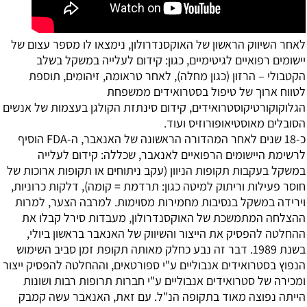
לאחר השיווק הראשון של האוקסנדרולון, נימצאו לו מספר עצום של
יישומים רפואיים לגיטימיים, כגון: קידום לעלייה במשקל בשלב
הקטבולי – הרזון (כגון מחלה), לאחר טראומה, זיהומים, תוספת
לטווח ארוך של טיפול בסטרואידים ממשפחת
הגלוקוקורטיקוסטרואידים, קידום סינתזת הקולגן בעצמות של אנשים
הסובלים מאוסטיאופורוזיס ועוד.
כ-18 שנים לאחר המהדורה הראשונה של האנאבר, ה-FDA הוסיף
לרשימת היישומים הרפואיים לאנאבר, שכללה: קידום לעלייה
במשקל בעקבות תקופות הניוון (עקב ניתוחים או תקופות ארוכות של
חוסר פעילות וריתוק למיטה כגון: תרדמת = קומה), דלקות כרוניות,
וירידה במשקל בנסיבות מחמירות מסוימות. למרבה הצער, למרות
ההצלחה המתמשכת של האוקסנדרולון, מעבדות סירל קבלו את
ההחלטה להפסיק את הייצור והשיווק של האנאבר בראשון ביולי,
בשנת 1989. דבר זה נבע כחלק מאותה תקופת זמן סביב השימוש
הנפוץ בסטרואידים אנבוליים ע"י ספורטאים, וההחלטה להפסיק ייצור
ומכירה של סטרואידים אנבוליים ע"י חברות תרופות רבות ושונות
הייתה נפוצה מאוד בתקופה הנ"ל. עם זאת, האנאבר עשה קמבק