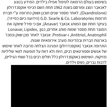
בשימוש בעולם הרפואה לטיפול אפילו בילדים. המידע בנוגע
לאנאבר הוצג ופורסם בשנת 1962 תחת השם הכימי אוקסנדרולון
(Oxandrolone), לאחר מספר שנים תוכנן ושווק כתרופה ע"י חברת
תרופות G.D. Searle & Co. Laboratories (הידועה כיום כפייזר).
בעיקר תחת שם המותג אנאבר (Anavar), אם כי סירל שיווקה את
המוצר תחת מספר שמות מותג אחרים, כגון: Lonavar, Lipidex,
Antitriol, Anatrophil, ו-Protivar. אנאבר לאחר מכן שווק ונמכר
בארצות הברית ובמדינות מערב אירופאיות שונות.
התרופה אנאבר (אוקסנדרולון) הפגינה הצלחה מרובה לאחר שימוש
של אנשים וספורטאים רבים, היות ולא דווח על תופעות לוואי שליליות
מזיקות. השימוש באוקסנדרולון כלל חולים רבים בכל טווחי הגיליים,
לרבות גברים, נשים וילדים.