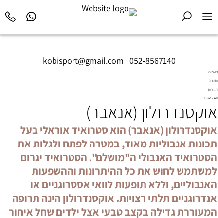
kobisport@gmail.com
|
052-8567140
דיאטה
ותזונה
בשיטת
Diet2All:
אוקסנדרולון (אנאבר)
המדע
שמאחורי
הגוף
אוקסנדרולון (אנאבר) הוא סטרואיד אוראלי בעל
המושלם.
תכונות אנבוליות מאוד, במטרה לפתח ולגלות את
הסטרואיד האנבולי ה"מושלם". הסטרואיד יגרום
למשתמש לחוש את כל ההיתרונות וההשפעות
האנבוליים, וללא תופעות לוואי אסטרוגניים או
אנדרוגניים תלתי רצויות. אוקסנדרולון הינה תרופה
המעוררת גדילה בקצב טבעי אצל ילדים שחל איחור