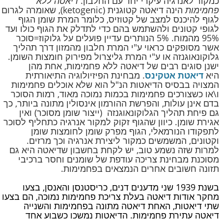
כמקור לאנרגיה עיקרי יחד עם החלבון.
דיאטה ללא
פחמימות
הינה דיאטה קטוגנית (ketogenic), שאומרה לגרום
לגוף להיכנס למצב של קטוזיס, כלומר המרת שומן הגוף
לגופי קטונים ולהשתמש בהם כדי לתדלק את הגוף כולו ועד
95% מהמוח. 5% הנותרים עדיין פועלים על גלוקוז=סוכר
אשר מסופקים כראוי ע"י המרת חלבון מהמזון דרך תהליך
גלוקונאוגנזה או ע"י המרת גליצרול מפירוק חומצות השומן.
ישנן סוגים רבים של דיאטה ללא פחמימות, אחת מהן
היא
דיאטת אטקינס
. מבחינת הפיזיולוגיה התיאורתית
המצויה בבסיס הדיאטות הנ"ל הוא שלא אוכלים פחמימות
ו\או כשצורכים פחמימות בכמות נמוכה מאוד, רמות הסוכר
בדם אינן עולות, והפרשת ההורמון אינסולין מתונה ביותר, כך
גם פיחת תהליך הגלוקונאוגנזה (ייצור שומן מסוכר) ואין
אגירת שומן. כיוון שהגוף זקוק למקור אנרגיה כתחליף לסוכר
לתפקודו הנורמאלי, הגוף מפרק שומן לחומצות שומן
וקטונים, המשמשים כמקור ליצירת אנרגיה וכך מרזים.
למרות שזה נשמע טוב, יש לקחת בחשבון שדיאטה היא גם
מסוכנת מבחינת צריכה עודפת של שומנים וחסר ברכיבי
תזונה חשובים אחרים הנמצאים בפחמימות.
בשנת 1939 שני מדענים דנים, כריסטנסן והאנסן, בצעו
מחקר אודות דיאטה בעלת צריכת פחמימות נמוכה, הם בצעו
שתי דיאטות, האחת דיאטה מתונה בפחמימות והשנייה
דיאטה עתירת פחמימות. הדיאטות נמשכו כשבוע אחד