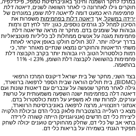
במרכז לחקר השמנה וחינוך באוניברסיטת טמפל, פילדלפיה,
חוקרים גילו לאחרונה כי לאחר השוואה לשנים,
דיאטה דלת
פחמימות
היא כמעט דומה ל
דיאטה דלת שומן
במונחים של
ירידה במשקל
, אך
דיאטה דלות בפחמימות
משפרות את
הסיכון למחל לב גורמים נוספים, כגון: יתר לחץ דם ורמות
גבוהות של שומנים בדם. מחקר זה מראה שדיאטה דלת
פחמימות מגנה על אנשים ממחלות לב כליליות פוטנציאליות
בדרך יעילה יותר. 307 חולים חולקו באופן אקראי לאחת
משתי הדיאטות והחוקרים נמצאו שנתיים מאוחר יותר, כי
רמות כולסטרול הטוב היו גבוהות יותר בקרב הקבוצה דלת
פחמימות בהשוואה לקבוצה דלת השומן, 23% ו- 11%
בהתאמה.
בצד השני, מחקר של בית ישראל דיקונס המרכז הרפואי
(BIDMC), בית חולים הוראה שבית הספר לרפואה ברווארד,
גילה לאחר מחקר שנעשה על עכברים עם דיאטות שונות ועם
דיאטה דלה בפחמימות ישנה השפעה משמעותית על טרשת
עורקים, למרות שזו לא משפיע על רמות כולסטרול בדם.
אנתוני רוזנצווייג, מרצה לרפואה באוניברסיטת הרווארד,
מצא כי העלייה בהצטברות פלאק בכלי הדם וביכולת הלקויה
ליצירת כלי דם חדשים (אנגיוגנזיס) הייתה קשורה לירידה
בתאי אב של כלי דם, שחלק מהחוקרים טוענים יכולה לשחק
תפקיד הגנתי בשמירה על בריאות כלי דם.