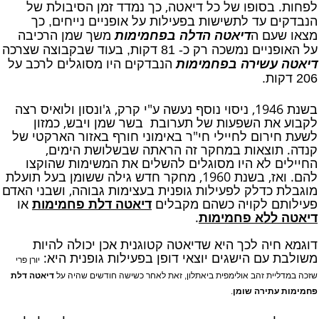
לפחות. בסופו של כל דיאטה, כך
נמדד
זמן הסיבולת של
הנבדקים עד לתשישות בפעילות על אופניים נייחים, כך
מצאו שעם ה
דיאטה הדלה בפחמימות
משך שמן הרכיבה
על האופניים נמשכה רק כ- 81 דקות, בעוד שבקבוצה שצרכה
דיאטה עשירה בפחמימות
הנבדקים היו מסוגלים לרכב על
206 דקות.
בשנת 1946, ניסוי נוסף נעשה ע"י קרק, ג'ונסון ולואיס רצה
לקבוע את השפעות של תערובת בשר שמן ויבש, כמזון
לשעת חירום לחיילי חי"ר באימוני חורף באזור הארקטי של
קנדה. תוצאות במחקר זה הראתה שבשלושת הימים,
החיילים לא היו מסוגלים להשלים את המשימות שהוקצו
להם. ואז, בשנת 1960, מחקר חדש גילה ששומן בעל תועלת
מוגבלת כדלק לפעילות גופנית בעצימות גבוהה, ושבני האדם
פעילותם לקויה כשהם מקבלים
דיאטה דלת פחמימות
או
דיאטה ללא פחמימות
.
דוגמא חיה לכך היא שדיאטה קטוגנית אכן יכולה להיות
משולבת עם הישגים יוצאי דופן בפעילות גופנית היא:
יורן פרי
שזכה במדליית זהב אולימפית
ביאתלון, זאת לאחר כשישה חודשים שהיה על
דיאטה דלת
פחמימות עתירה שומן
.