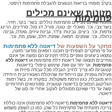
בקרב מומחי בריאות הנוגעים להגבלת פחמימות דרסטי.
מזונות שאינם מכילים
פחמימות
מזונות שאינם מכילים פחמימות כוללים: בשר: בקר, חזיר,
בשר צבי, וכו'. מאכלי ים: טונה, פורל, דג סול, סרדינים, הרינג
צדפות, וכו'. ביצים. גבינות: צ'דר, גבינת עיזים, גאודה, גבינה
כחולה, וכו'. שומנים: חמאה, שמנת, חלב, שומן, מח, וכו'.
מחקר על השפעות של
דיאטה ללא פחמימות
על פי מחקרים תצפיתיים תוכננו רופאים ומדעני תזונה,
נמצאו ביצועים גופניים בלתי תקינים הם נפוצה אך אינם
מחייבים תוצאה של דיאטת דלת פחמימות או
דיאטה ללא
פחמימות
. אך יחד עם זאת, שימוש טיפולי בדיאטות
קטוגניות לא צריך לחייב הגבלה מכל עבודה פיזית או
פעילות גופנית, עם הייחודיות שהיכולת האנאירובית היחידה
היא מוגבלת, כגון הרמת משקולות. במקרה זה, בשל רמות
הגליקוגן הנמוכים בדיאטה קטוגנית, ספורטאים תחרותיים
קשה עד כדי שאינם מסוגלים לעקוב אחרי זה סוג של
דיאטה.
דיאטה ללא פחמימות
(דיאטה ללא פחמימות) אינה כוללת
צריכה תזונתית של פחמימות כל שהן. כמו כן השומן משמש