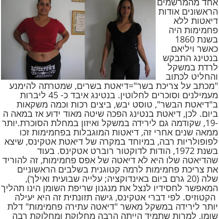
אחד מהמרשמים
הראשונים אודות
דיאטות ללא
פחמימות היה
בשנת 1860
כאשר ויליאם
בנטינג התבקש
לרדת במשקל
והחליט לכתוב
"מכתב על צריכת בשר"=דיאטת בשרים, שמטרתה להימנע
מעמילנים וסוכרים לחלוטין. בנטינג איבד כ- 45 ליברות
ב"דיאטת הבשר", טוסט יבש, ביצים רכות וכמה משקאות
ביום. לכן, דיאטת בנטינג הפכה שיטה מאוד ידוע אז במאה ה
-19, שקודמה גם לירידה במשקל ואיזון במחלת הסוכרת.יותר
ממאה שנים אחרי זה, דיאטות המוגבלות בפחמימות זכו
לפופולריות רבה, במיוחד במקרה של דיאטת אטקינס, שיצא
בשנת 1972, הודות לדוקטור רוברט אטקינס. בעוד
שהדיאטה שלו היא לא דיאטה של אפס פחמימות, זה להוריד
את צריכת פחמימות לרמה קטוגנית בשלבים הראשוניים
שלה (20 גרם ביום באינדוקציה; עלייה שבועית ואילך),
המאפשר לחסידיו לנצל את מנגנון שריפת השומן הינו תהליך
הקטוזיס. לפי דברי אטקינס, גישה תזונתית זה היא יעילה
יותר לירידה במשקל מאשר "דיאטה עתירה פחמימות" דלת
שומן, למרות שתמיד הייתה הרבה מחלוקת ומחלוקת רבה