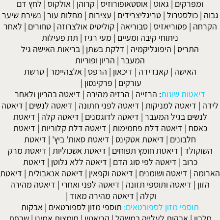
ומפרקים
|
גאוט
|
אוסטאופורוזיס
|
קרוהן
|
אולקוס
|
לחץ דם
גבוה
|
כולסטרול
|
טריגליצרידים
|
עצירות
|
מחלות עור
|
נשירת שיער
הקרחה
|
פסוריאזיס
|
סבוריאה
|
קוליטיס אולצרוזה
|
טחורים
|
לאחר
ניתוחי קיבה ומעיים
| מעי רגיז |
תת פעילות
התריס
|
היפוגליקמיה
|
דלקת בשתן
|
בריאות האישה גיל
המעבר
|
הריון ופוריות
האישה
|
קאנדידה
|
דיכאון
|
הרפס
|
אלצהיימר
|
טרשת
עורקים
|
פרקינסון
|
דיאטות שונות
:
הרזייה
|
הרזיה מהירה
|
דיאטה בהריון ולאחר
לידה
|
דיאטה למניקות
|
דיאטה לפני חתונה
|
דיאטה לנשים
|
דיאטה
לנשים בגיל המעבר
|
דיאטה לדוגמנים
|
דיאטה קלה
|
דיאטת
כאסח
|
דיאטה דלת פחמימות
|
דיאטה דלת קלוריות
|
דיאטת
חלבונים
|
דיאטת אטקינס
|
דיאטת סאות' ביץ'
|
דיאטת
השוקולד
|
דיאטת חומץ תפוחים
|
דיאטת אשכוליות
|
דיאטת מרק
כרוב
|
דיאטה לפי סוג הדם
|
דיאטה ללא גלוטן
|
דיאטת
הארומה
|
דיאטה ושומנים
|
דיאטה וקפאין
|
דיאטה אנאבולית
|
דיאטת
הזון
|
דיאטה ותוספי תזונה
|
דיאטה לפני ואחרי
|
דיאטה מהירה
וקלה
|
דיאטה מהירה מאוד
|
תוספי מזון לספורטאים:
תוספי מזון לספורטאים
|
אבקות
חלבון
|
אבקות לעלייה במשקל
|
קריאטין
|
חומצות אמינו
|
שרפת