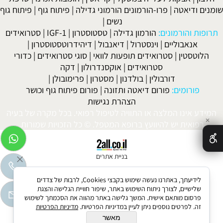
שומנים ודיאטה
|
פרו-הורמונים הורמוני גדילה
|
פיתוח גוף
|
פיתוח גוף
נשים
|
תרופות והורמונים:
הורמון גדילה
|
טסטוסטרון
|
IGF-1
|
סטרואידים
אנאבוליים
|
וינסטרול
|
דיאנבול
|
דיהידרוטסטוסטרון
|
הלוטסטין
|
סטרואידים תופעות לוואי
|
סוגי סטרואידים
|
כדורי
סטרואידים
|
אוקסנדרולון
|
דקה
דורבולין
|
בולדנון
|
מסטרון
|
פרימובולן
|
פורומים:
פורום דיאטה ותזונה
|
פורום פיתוח גוף וכושר
הצהרת נגישות
המידע אינו המלצה או התוויה לטיפול רפואי. בכל מקרה של בעיה
✕
רפואית יש להיוועץ ברופא המטפל. © כל הזכויות שמורות.
בניית אתרים
לידיעתך, באתרנו נעשה שימוש בקבצי Cookies, לרבות של צדדים
שלישיים, לצורך ניתוח השימוש באתר, שיפור חוויית הגלישה והצגת
פרסום מותאם אישית. המשך גלישה באתר מהווה את הסכמתך לשימוש
זה. לפרטים נוספים ניתן לעיין במדיניות הפרטיות.
מדיניות הפרטיות
מאשר