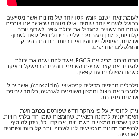
לעומת זאת, ישנם קומץ קטן יותר של מזונות אשר מסייעים
בפועל לשרוף יותר שומים. אילו מזונות שכאשר אנו צורכים
אותם הם עשויים להגדיל את יכולת גופנו לשרוף יותר
קלוריות, כמובן ניגזר מכך עלייה ביכולת של גופנו לשרוף
שומנים. הפופולריים והידועים ביותר הם התה הירוק
והפלפלים החריפים.
התה הירוק מכיל את EGCG, אשר להם ישנה את יכולת
להגביר את קצב שריפת השומנים והירידה במשקל ובעיקר
כשהם משולבים עם קפאין.
פלפלים חריפים מכילים קפסאיצין (capsaicin), אשר יכול
להגביר את ניצול וחמצון השומנים לאנרגיה, כלומר שריפת
שומנים מוגברת.
ניתן להוסיף, על פי מחקר חדש שפורסם בכתב העת
האמריקנית לתזונה רפואית, שחומצות שומן חד בלתי רוויות,
כגון: שמנים המצויים בשמן זית, אבוקדו וכו', ניתן להוסיף
לרשימת מזונות מצסייעים לנו לשרוף יותר קלוריות ושומנים
לאנרגיה.