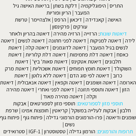
התריס
|
היפוגליקמיה
|
דלקת בשתן
|
בריאות האישה גיל
המעבר
|
הריון ופוריות
האישה
|
קאנדידה
|
דיכאון
|
הרפס
|
אלצהיימר
|
טרשת
עורקים
|
פרקינסון
|
דיאטות שונות
:
הרזייה
|
הרזיה מהירה
|
דיאטה בהריון ולאחר
לידה
|
דיאטה למניקות
|
דיאטה לפני חתונה
|
דיאטה לנשים
|
דיאטה
לנשים בגיל המעבר
|
דיאטה לדוגמנים
|
דיאטה קלה
|
דיאטת
כאסח
|
דיאטה דלת פחמימות
|
דיאטה דלת קלוריות
|
דיאטת
חלבונים
|
דיאטת אטקינס
|
דיאטת סאות' ביץ'
|
דיאטת
השוקולד
|
דיאטת חומץ תפוחים
|
דיאטת אשכוליות
|
דיאטת מרק
כרוב
|
דיאטה לפי סוג הדם
|
דיאטה ללא גלוטן
|
דיאטת
הארומה
|
דיאטה ושומנים
|
דיאטה וקפאין
|
דיאטה אנאבולית
|
דיאטת
הזון
|
דיאטה ותוספי תזונה
|
דיאטה לפני ואחרי
|
דיאטה מהירה
וקלה
|
דיאטה מהירה מאוד
|
תוספי מזון לספורטאים:
תוספי מזון לספורטאים
|
אבקות
חלבון
|
אבקות לעלייה במשקל
|
קריאטין
|
חומצות אמינו
|
שרפת
שומנים ודיאטה
|
פרו-הורמונים הורמוני גדילה
|
פיתוח גוף
|
פיתוח גוף
נשים
|
תרופות והורמונים:
הורמון גדילה
|
טסטוסטרון
|
IGF-1
|
סטרואידים