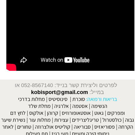
לפרטים וליצירת קשר בנייד: 052-8567140
או
במייל:
kobisport@gmail.com
בריאות ורפואה:
סוכרת
|
סינוסיטיס
|
מחלות בדרכי
הנשימה
|
אסטמה
|
אלרגיה
|
מחלת שלד
ומפרקים
|
גאוט
|
אוסטאופורוזיס
|
קרוהן
|
אולקוס
|
לחץ דם
גבוה
|
כולסטרול
|
טריגליצרידים
|
עצירות
|
מחלות עור
|
נשירת שיער
הקרחה
|
פסוריאזיס
|
סבוריאה
|
קוליטיס אולצרוזה
|
טחורים
|
לאחר
ניתוחי קיבה ומעיים
| מעי רגיז |
תת פעילות