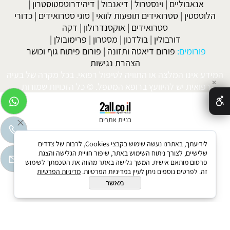
אנאבוליים
|
וינסטרול
|
דיאנבול
|
דיהידרוטסטוסטרון
|
הלוטסטין
|
סטרואידים תופעות לוואי
|
סוגי סטרואידים
|
כדורי
סטרואידים
|
אוקסנדרולון
|
דקה
דורבולין
|
בולדנון
|
מסטרון
|
פרימובולן
|
פורומים:
פורום דיאטה ותזונה
|
פורום פיתוח גוף וכושר
הצהרת נגישות
המידע אינו המלצה או התוויה לטיפול רפואי. בכל מקרה של בעיה
✕
רפואית יש להיוועץ ברופא המטפל. © כל הזכויות שמורות.
בניית אתרים
לידיעתך, באתרנו נעשה שימוש בקבצי Cookies, לרבות של צדדים
שלישיים, לצורך ניתוח השימוש באתר, שיפור חוויית הגלישה והצגת
פרסום מותאם אישית. המשך גלישה באתר מהווה את הסכמתך לשימוש
זה. לפרטים נוספים ניתן לעיין במדיניות הפרטיות.
מדיניות הפרטיות
מאשר