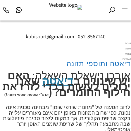
kobisport@gmail.com
|
052-8567140
דיאטה
ותזונה
בשיטת
Diet2All:
דיאטה ותוספי תזונה
המדע
שמאחורי
אובכן נישאלת השאלה:
האם
הגוף
יש שינויים ב
דיאטה
שאנו
המושלם.
יכולים לעשות בכדי לזרז את
חילוף החומרים? (
או ע"י הוספת תוספי תזונה?)
לרוב הטענה של "מזונות שורפי שומן" מבחינה טכנית אינה
נכונה, כפי שרוב המזונות באופן יזום אינם מעוררים עלייה
בקצב שריפת הקלוריות, אך במקום ליצור סביבה פיזיולוגית
שבה מתבצעה תהליך של שריפת שומנים האופן יותר
אופטימאלי.