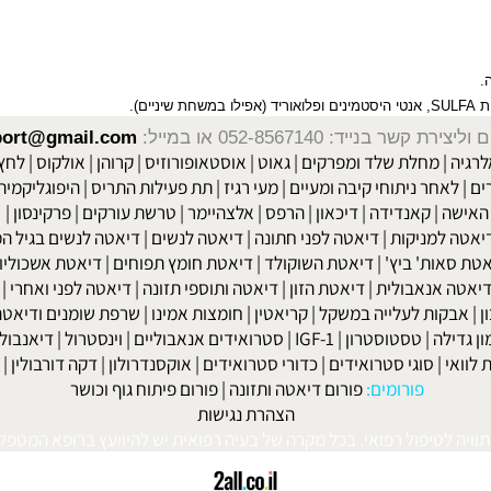
SU
, אנטי היסטמינים ופלואוריד (אפילו במשחת שיניים).
שר בנייד: 052-8567140
או במייל:
isport@gmail.com
|
מחלת שלד ומפרקים
|
גאוט
|
אוסטאופורוזיס
|
קרוהן
|
אולקוס
|
לחץ דם
חר ניתוחי קיבה ומעיים
| מעי רגיז |
תת פעילות התריס
|
היפוגליקמיה
|
ד
ה
|
קאנדידה
|
דיכאון
|
הרפס
|
אלצהיימר
|
טרשת עורקים
|
פרקינסון
|
למניקות
|
דיאטה לפני חתונה
|
דיאטה לנשים
|
דיאטה לנשים בגיל המע
ות' ביץ'
|
דיאטת השוקולד
|
דיאטת חומץ תפוחים
|
דיאטת אשכוליות
|
 אנאבולית
|
דיאטת הזון
|
דיאטה ותוספי תזונה
|
דיאטה לפני ואחרי
|
דיא
ות לעלייה במשקל
|
קריאטין
|
חומצות אמינו
|
שרפת שומנים ודיאטה
|
פ
לה
|
טסטוסטרון
|
IGF-1
|
סטרואידים אנאבוליים
|
וינסטרול
|
דיאנבול
|
ד
|
סוגי סטרואידים
|
כדורי סטרואידים
|
אוקסנדרולון
|
דקה דורבולין
|
בול
פורומים:
פורום דיאטה ותזונה
|
פורום פיתוח גוף וכושר