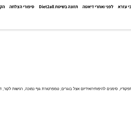
א
לפני ואחרי דיאטה
תזונה בשיטת Diet2all
סיפורי הצלחה
הקלינ
ימנים להיפותירואידיזם אצל בוגרים;
טמפרטורת גוף נמוכה, רגישות לקור, דיכאו