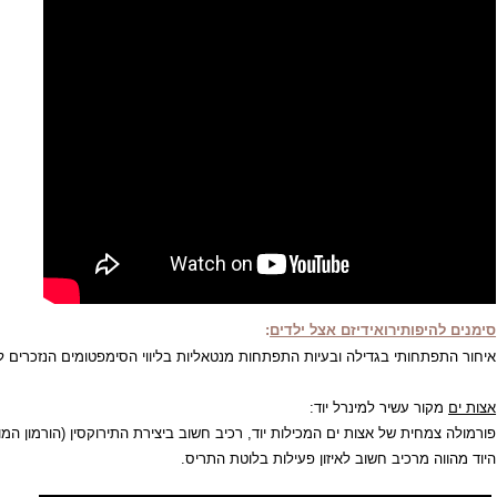
יפותירואידיזם אצל ילדים
:
תחותי בגדילה ובעיות התפתחות מנטאליות בליווי הסימפטומים הנזכרים לעיל.
ור עשיר למינרל יוד:
מחית של אצות ים המכילות יוד, רכיב חשוב ביצירת התירוקסין (הורמון המופק מב