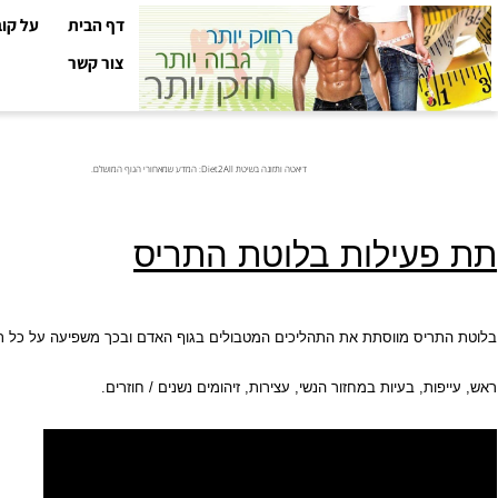
דף הבית
על קובי עזר
צור קשר
דיאטה ותזונה בשיטת Diet2All: המדע שמאחורי הגוף המושלם.
עילות בלוטת התריס
יס מווסתת את התהליכים המטבולים בגוף האדם ובכך משפיעה על כל תפקודיו, ס
ת, בעיות במחזור הנשי, עצירות, זיהומים נשנים / חוזרים.