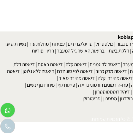
kob
 גבוה
|
כולסטרול
|
טריגליצרידים
|
עצירות
|
מחלות עור
|
נשירת שיער
לקת בשתן
|
בריאות האישה גיל המעבר
|
הריון ופוריות
בר
|
דיאטה לדוגמנים
|
דיאטה קלה
|
דיאטת כאסח
|
דיאטה דלת
דיאטת מרק כרוב
|
דיאטה לפי סוג הדם
|
דיאטה ללא גלוטן
|
דיאטת
טה מהירה וקלה
|
דיאטה מהירה מאוד
|
רו-הורמונים הורמוני גדילה
|
פיתוח גוף
|
פיתוח גוף נשים
|
יהידרוטסטוסטרון
|
דנון
|
מסטרון
|
פרימובולן
|