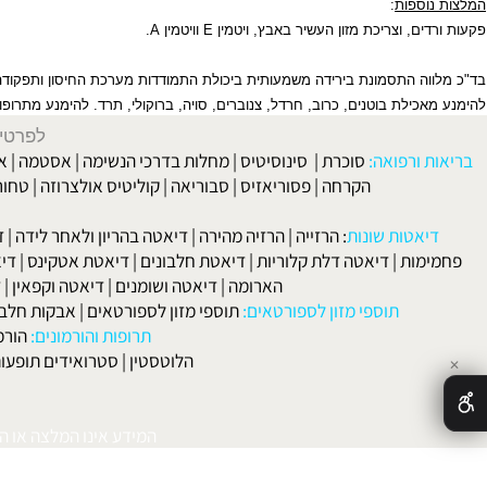
ספות
:
ם, וצריכת מזון העשיר באבץ, ויטמין
E
וויטמין
A
.
ה התסמונת בירידה משמעותית ביכולת התמודדות מערכת החיסון ותפקודה.
כילת בוטנים, כרוב, חרדל, צנוברים, סויה, ברוקולי, תרד. להימנע מתרופות
LFA
לפרטים וליצירת ק
 ורפואה:
סוכרת
|
סינוסיטיס
|
מחלות בדרכי הנשימה
|
אסטמה
|
אלרגיה
הקרחה
|
פסוריאזיס
|
סבוריאה
|
קוליטיס אולצרוזה
|
טחורים
|
לא
האיש
אטות שונות
:
הרזייה
|
הרזיה מהירה
|
דיאטה בהריון ולאחר לידה
|
דיאטה 
מות
|
דיאטה דלת קלוריות
|
דיאטת חלבונים
|
דיאטת אטקינס
|
דיאטת סא
הארומה
|
דיאטה ושומנים
|
דיאטה וקפאין
|
דיאטה
תוספי מזון לספורטאים:
תוספי מזון לספורטאים
|
אבקות חלבון
|
אבק
תרופות והורמונים:
הורמון גדי
הלוטסטין
|
סטרואידים תופעות לוואי