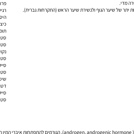
סטרואי
נים תרופה זו להתפתחות מינית מאוחרת אצל נערים מתבגרים,
טרנבול
.
פרובירו
 של שיער הגוף ולנשירת שיער הראש (התקרחות גברית).
רגישות
היסטור
כיצד א
תופעות
סטרואיד
סטרואי
נקוי הג
סטרואי
סייקל-סטרואידים,
סטרואי
שיטות ש
דטוקסי
סייקלי
סטרואי