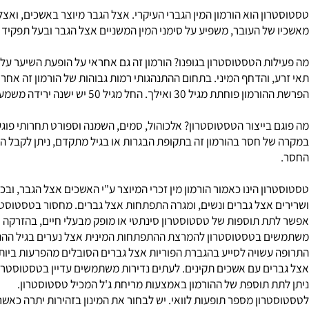
ר מעצם הבידור או בה הספורט התשתנה כך שתהיה יותר ריווחית ופופולר
ון
הוא הורמון המין הגברי העיקרי. אצל הגבר מיוצר באשכים, ואצל האי
ל העובר, משפיע על סימני המין המשניים אצל הגבר ובעל תפקיד מפתח בז
ת הטסטוסטרון בגופנו? הורמון זה גם אחראי על הופעת השיער על הפנים 
 והדחף המיני. בתחום ההתנהגותי רמות גבוהות של הורמון זה אחראיים ל
 30 ואילך. החל מגיל 50 יש ישנה ירידה משמעותית ביצורו.
בייצור הטסטוסטרון? אלכוהול, סמים, השמנה וספורט תחרותי פוגעים בי
 חסר בהורמון זה בתקופת הבגרות או בגיל מתקדם, ניתן לקבל הורמון ז
ן הינו כאמור הורמון מין זכרי המיוצר ע"י האשכים אצל הגבר, ובכמויו
אצל גברים ונשים, ומגרה התפתחות אצל גברים. מחסור בטסטוסטרון יכו
 תוספות של טסטוסטרון סינתטי או מופק מבעלי חיים, בהזרקה או דרך
בטסטוסטרון להמרצת ההתפתחות המינית אצל נערים בגיל ההתבגרות 
שויה לסייע בהגברת הפוריות אצל גברים הסובלים מהפרעות ביותרת הכל
ם עם אשכים תקינים. לעתים נדירות משתמשים עדיין בטסטוסטרון לטיפ