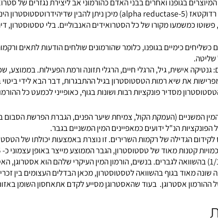
סטוסטרון הינו אבן המוצא של הסטרו
 הבנה מעמיקה של הורמון המין הגברי-טסטוסטרון. יש להבין שכל הסטר
ות שני מונחים: המונח "אנדוגני" מתייחס למקורו של טסטוסטרון בגוף (
רים בגופנו ואחרים בבני האדם כהורמוני אב ליצירת נגזרים של סטרואידים
טסטוסטרון עובר מטבוליזם בגוף לדיהידרוטסטוסטרון ע"י האנזים 5 אלפא רדוקטאז (5-e
 כמשמעו מקורו של כל הסטרואידים האנבוליים. בלי טסטוסטרון, דיהידר
שליחים כימיים בגופנו, כלומר שהורמונים שולחים הודעות לתאים ורקמות
ה.
ישות את שיא רמות הטסטוסטרון בגיל ההתבגרות, דבר הבא לידי ביטוי ב
טרון מסדיר פונקציות רבות ושונות בגוף, כאופייני לכמעט כל ההורמונים
המשניים (העמקת הקול, צמיחת שיער הפנים, הגברת הפרשת הסבום בעור, 
ם הגדילה של רקמות השרירים. זו נוצרת באמצעות יכולתו של הטסטוסטר