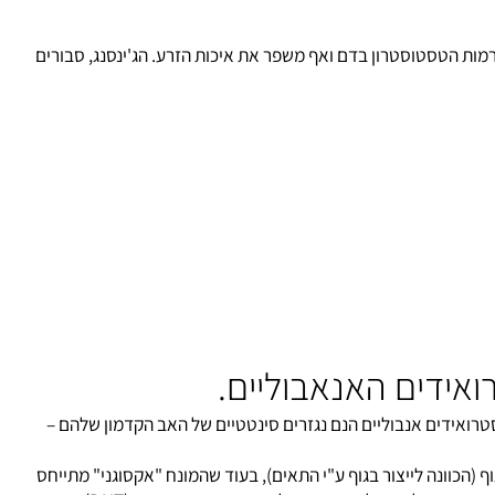
פר את יכולת הריכוז ואת איכות השינה. הטסטוסטרון גם מעלה את
מסת השריר ומסייע בהורדת שומן, בעיקר באזור הבטן, מגביר את צפיפות העצם, מעלה את הכולסטרול הטוב ומוריד את הרע, ובכלל, מאט את תהליכי ההזדקנות". הורמון ה-dhea נחשב לתוסף מזון בארצות הברית ובארץ ניתן
פא שמייחסים לו יכולת לרפא מצבי סטרס. במחקר שנערך ב-1996 מצאו שהוא מעלה את רמות הטסטוסטרון בדם ואף משפר את איכות הזרע. הג'ינסנג, סבורים