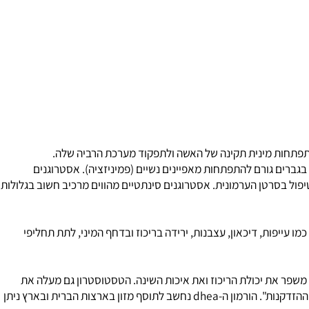
ואסטרוגנים), את ההורמונים של קליפת יותרת הכליה (קורטיקוסטרואידים), וכן
אחראים להתפתחות מינית תקינה של האשה ולתפקוד מערכת הרביה שלה.
ברים גורם להתפתחות מאפיינים נשיים (פמיניזציה). אסטרוגנים
פול בסרטן הערמונית. אסטרוגנים סינתטיים מהווים מרכיב חשוב בגלולות
פות, דיכאון, עצבנות, ירידה בריכוז ובדחף המיני, לתת תחליפי