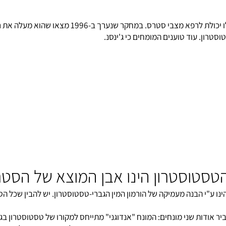
מאושרים. זה משפר מאוד את מצב רוחם, מחזיר להם את התפקוד מיני, מש
פתרון נוסף שעליו ממליץ ד"ר וינקלר הוא הג'ינסנג, צמח מר
עוד טוענים המומחים כי ג'ינסנ.