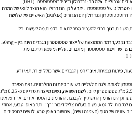
אידים האנאבוליים.
ואידים אנבוליים הנם נגזרים סינטטיים של האב הקדמון שלהם –
הכוונה לייצור בגוף ע"י התאים), בעוד שהמונח "אקסוגני" מתייחס
 אנבוליים. אלה הם: ננדרולון ו
דיהידרוטסטוסטרון
(DHT).
alpha reductas) מיכן ניתן להבין שדיהידרוטסטוסטרון הינו מטבוליט של טסטוסטרון. יתר על כן, הננדרולון הוא תוצר לוואי של המרת
וטסטוסטרון וננדרולון הם הנגזרים (אנלוגים) האישיים של שלושת
 השונות בגוף בכדי להעביר מסר לתאים ורקמות מה לעשות. בלי
כמות טסטוסטרון הממוצע שמייצר גבר, תלוי בגורמים רבים ושונים, הכוללים: גנטיקה אישית, גיל, הרגלי חיים, הרגלי תזונה ורמת הפעילות. בממוצע, שכבר נקבע,הרמה הממוצעת של ייצור טסטוסטרון בגברים הינה בין 50mg –
הפרשה וייצור טסטוסטרון מוגברים. עלייה משמעותית ברמת
.
פיתוח וצמיחת איברי המין הגבריים אשר כולל יצירת תאי זרע
ון לאותת ולגרום לעלייה בשיעור סינתזת החלבונים. זאת הסיבה