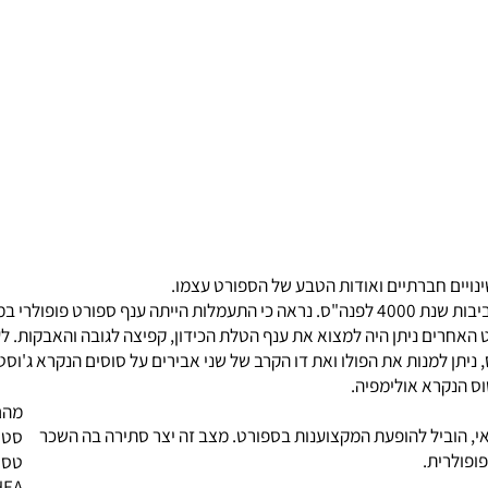
 חברתיים ואודות הטבע של הספורט עצמו.
קיימים פרטי אומנות ומבנים הרומזים לכך שהסינים עסקו בספורט כבר בסביבות שנת 4000 לפנה"ס. נראה
רים ניתן היה למצוא את ענף הטלת הכידון, קפיצה לגובה והאבקות. לענ
מנות את הפולו ואת דו הקרב של שני אבירים על סוסים הנקרא ג'וסטינג.
מהם הס
ביל להופעת המקצוענות בספורט. מצב זה יצר סתירה בה השכר
סטרואי