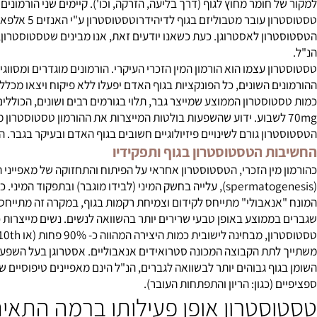
סטרון הינו הורמון המין הגברי. הט
שון לתחילת הבנתם של סטרואידים אנבוליים וכיצד הם פועלים הינו ע"י
, כמו גם, שינוי בנגזרת הטסטוסטרון.
סטוסטרון מיוצר ע"י תאי ליידיג המצויים באשכים. אך תחילה אסביר אוד
חומר מחוץ לגוף (דרך בליעה, הזרקה, וכו'). קיימים שני הורמונים המיוצ
ון לאסטרוגן. כעת כשאנו יודעים זאת, אנו מבינים שטסטוסטרון, פשוטו
ן עצמו הוא הורמון המין הזכרי העיקרי. הורמונים מוגדרים ומסווגים כ
ם השונים, כל הפונקציות בגוף האדם יפעלו ללא פיקוח ויצאו מכלל שליט
70 לשבוע. ידוע שהשפעות בולטות המייצרות את ההורמון טסטוסטרון מפר
ן גורם לשינויים פיזיולוגיים חשובים בגוף האדם ובעיקר בגבר. הטסטוס
ת הטסטוסטרון בגוף ותפקידיו
מין הזכרי, הטסטוסטרון אחראי על הפיתוח והתחזוקה של מאפייני המין 
נאבולי" מתייחס לקידום וצמיחת רקמות בגוף, במקרה זה מתייחס לקידו