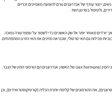
androgen, androgenic hormo), הגורמים להתפתחות איברי המין הזכריים ומאפיינים זכריים אחרים, כתשעורת אופיינית, צמיחת זקן, העמקת
 ייצור עודף של אנדרוגנים גורם להופעת מאפיינים זכריים
ם, ולטיפול בסרטן השד.
ן הזכרי טסטוסטרון. האשכים (testis, testicle) מתפתחים אצל העובר בבטן, אך יורדים מאוחר יותר אל שק האשכים כדי לשמור על טמפרטורה נמוכה
יות מכילות גם תאי סרטולי, שכנראה מזינים את תאי הזרע המתפתחים.
 הגבר.