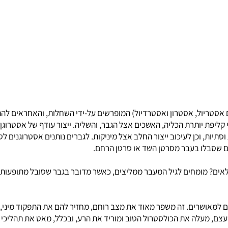
 הסטרואידים הטבעיים כוללים את הורמוני המין הזכריים והנקביים (אנדרוגנים 
ואיות.
הורמונים (הכוללת גם אסטריול, אסטרון ואסטרדיול) המופרשים על-ידי השחלות, וה
ת יותרת הכליה, האשכים אצל הגבר, והשליה. ייצור עודף של אסטרוגן בג
ת, וכן לעיכוב ייצור החלב אצל מיניקות. לגברים נותנים אסטרוגנים לטי
סבלו בעבר מסרטן השד או סרטן הרחם.
ומחים לגיל המעבר ממליצים, כאשר מדובר בגבר שסובל מתופעות כמו עיי