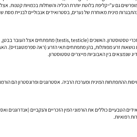
אחד מקבוצה של הורמונים סטרואידיים, הכוללת טסטוסטרון ואנדרוסטרון ( ne
גם ע"י קליפת בלוטת יותרת הכליה והשחלות בכמויות קטנות. אצל נשים,
ות מינית מאוחרת של נערים, בסטרואידים אנבוליים לבניית מסת שרירי
אחד מזוג איברי מין זכריים שמייצרים תאי זרע ומפרישים את הורמון המי
אות זרע מפותלות, בהן מתפתחים תאי הזרע (ראה ספרמטוגנזיס). האבוב
צאים בין האבוביות מייצרים טסטוסטרון.
 אסטרוגנים ופרוגסטרון הם הורמוני המין (sex hormone) של האשה; אנדרוגנים הם הורמוני המין של