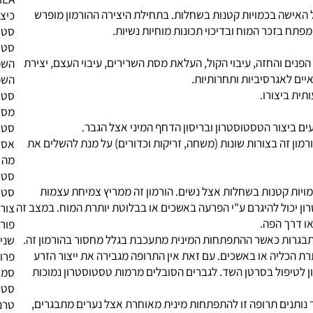
ית.
טסטוסט
DHEA
שה בכמויות קטנות בשחלות. בתחילת היצירה ההורמון מופרש
כיצד ל
כר המוח ובדיכוי תכונות מוחיות נשיות.
סטרואי
סטרואי
והחזה, עיבוי הקול, העלאת מסת השרירים, עיבוי העצם, יצירת
השפעת 
אגרסיביות ותחרותיות.
השפעת 
סטרואי
מסטרול
צור הטסטוסטרון ובריסון הדחף המיני אצל הגבר.
סטרואי
ה בצורות שונות (משחה, זריקות וכדורים) על מנת להשלים את
אסטרטג
מה הם 
סטרואידים ומפ
ת קטנות בשחלות אצל נשים. הורמון זה ממריץ צמיחת עצמות
סטרואידים אנ
ל להיגרם ע"י הפרעה באשכים או בבלוטת יותרת המוח. במצב זה
צורות 
 הפה.
פורמבו
כאשר ההתפתחות המינית מתעכבת בגלל מחסור בהורמון זה.
שני סי
יה או באשכים. עם זאת אין התרופה מגבירה את ייצור הזרע
פרופיל
ול בסרטן השד. לגברים הסובלים מרמות טסטוסטרון נמוכות
סמים ב