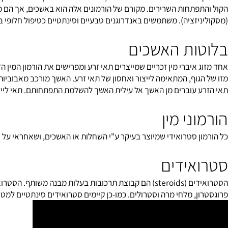
גן (הורמון אנבולי)
פתחות השרירים. מקורם של הורמונים אלה הוא באשכים, אך הם מופרשים 
יזציה). משתמשים באנדרוגנים טבעיים וסינתטיים כטיפול חלופי בהתבגר
ות האשכים
גוף, המתאימה לייצור ואחסון של תאי זרע. האשך מורכב מאבוביות נוש
 עוברים מן האשך אל עילית האשך להשלמת התפתחותם. תאי ליידיג שנמ
ני מין
רואידי שמיוצר בעיקר ע"י השחלות או האשכים, ושאחראי על ויסות ההתפתחות המינית ומערכת הרביה.
אידים