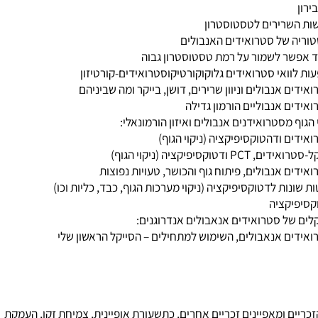
דים אנבולים-אנדרוגנים מה הם, תופעות לוואי לגבירים ונשים
ון אצטאט
ן
 השרירים לטסטוסטרון
יה של סטרואידים האנבולים
פשר לשמור על רמת טסטוסטרון גבוה
 לוואי סטרואידים גלוקוקורטיקוסטרואידים-קורטיזון
ים אנבולים וניוון שרירים, דושן, בייקר ומה שביניהם
דים אנבוליים הורמון גדילה
וף מסטרואידנים אנבולים ואיזון הורמונאלי:
דים ודהטוקסיפיקציה (ניקוי הגוף)
 PCT ודטוקסיפיקציה (ניקוי הגוף)
דים אנבולים, פיתוח גוף והכושר, טעויות נפוצות
ונות לדטוקסיפיקציה (ניקוי מערכות הגוף, כבד, כליות וכו)
פיקציה
ם של סטרואידים אנאבולים אנדרוגנים:
דים אנאבולים, השימוש למתחילים – הסייקל הראשון שלי