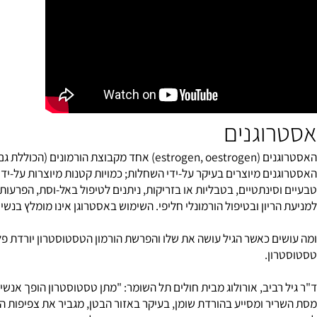
הסטרואידים (steroids) הם קבוצת תרכובות בעלות מבנה משותף.
ן, מלחי מרה וסטרולים. כמו-כן קיימים סטרואידים סינתטיים למטרות רפ
וגנים
האסטרוגנים (estrogen, oestrogen) אחד מקבוצת 
ים מיוצרים בעיקר על-ידי השחלות; כמויות קטנות מיוצרות על-ידי קליפ
ינתטיים, בטבליות או בזריקות, ניתנים לטיפול באל-וסת, הפרעות וסתיו
ריון ובטיפול הורמונלי חליפי. השימוש באסטרוגן אינו מומלץ בנשים ש
ם כאשר הגיל עושה את שלו והפרשת הורמון הטסטוסטרון יורדת פלאים? מ