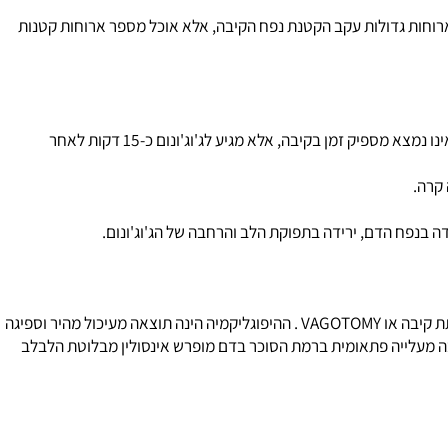
הגוף מפרק את רקמת השומן וגורם לשחרור טוקסינים מרקמת השומן לדם. במשך התקופה הנ"ל החולה מקבל נוזלים דרך הוריד המכילים מלחים ותמיסת גלוקוז הגורמת לשחיקה נוספת של קבוצת ויטמיני B. כאן יש מקום למתן
ונים, שומנים, ויטמינים ומינרלים באינפוזיה.
רוחות גדולות עקב הקטנת נפח הקיבה, אלא אוכל מספר ארוחות קטנות
DUMPING SYNBROME – תגובה פיזיולוגית לנוכחות או מזון לא מעוכל בג'וג'ונום (JEJUNUM). כתוצאה מהקטנת נפח הקיבה בכריתת השוער המזון אינו נמצא מספיק זמן בקיבה, אלא מגיע לג'וג'ונום כ-15 דקות לאחר
ה.
 בנפח הדם, ירידה בתפוקת הלב והרחבה של הג'וג'ונום.
סימנים של היפוגליקמיה הינם : חולשה, הזעה, רעב, בחילות, רעד, אי שקט, הסימפטומים מופיעים כשעה עד שעתיים לאחר אכילה בחולים שעברו כריתת קיבה או VAGOTOMY . ההיפוגליקמיה הינה תוצאה מעיכול מהיר וספיגה
מעלייה פתאומית ברמת הסוכר בדם מופרש אינסולין מבלוטת הלבלב