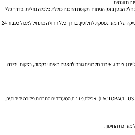
תזונתית.
 הבטן בזמן הניתוח. תקופת ההכנה כוללת כלכלה נוזלית, בדרך כלל
במשך התקופה החולה עלול להכנס למחסורים תזונתיים נוספים ולדיסבקטריוזיס (DISBACTERIOSOS) מוחלטת. כתוצאה מהרדמה כללית הפריסטלטיקה של המעי נפסקת לחלוטין. בדרך כלל החולה מתחיל לאכול כעבור 24
(יצירה). איבוד חלבונים גורם להאטה באיחוי רקמות, בצקות, ירידה