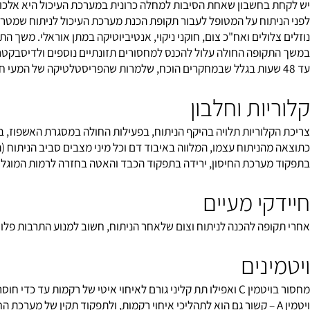
רזל והפרעה משמעותית בספיגת חלבונים, ויטמינים ומינרלים.
בחשבון שאחת הסיבות למחלה כרונית במערכת העיכול היא אלכוהוליזם, 
תוח על המטופל לעבור תקופת הכנת מערכת העיכול לניתוח שמטרתה לנקו
ולים ואח"כ צום, חוקני ניקוי, אנטיביוטיקה במתן אוראלי. משך התקופה
ות וחלבון
לוריות תלויה בהיקף הניתוח, בפעילות החולה במסגרת האשפוז, במצב ת
ניתוח עצמו, המלווה באיבוד דם וכל מיני מצבים סביב הניתוח (תוכנית 
ערכת החיסון, ירידה בתפקוד הכבד והאטה בחזרה לרמות המוגלובין תקי
י מעיים
כנה לניתוח וצום שלאחר הניתוח, חשוב למנוע התרבות פלורה פטוגנית במעיים ע"י לקיחת לקטופצילוס אסיד ופילוס
נים