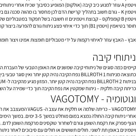
ן C נחוץ ליצירת קולוגן (COLLAGEN) ולתפקוד תקין של מערכת החיסון.
צע ניתוח גורם להפרעה ביצור קולגן ולסיכון פתיחת פצע הניתוח.
ץ עוזר לאיחוי רקמות על ידי מטבוליזם חומצות אמינו ויצור חומרי גלם ל
י קיבה
מה סוגים של ניתוחי קיבה שמשנים את האופן הטבעי של העברת המזון בצי
קיבה לתריסריון שמווסת את כמות האוכל המגיע לתריסריון מהקיבה.
בה חלקית – ניתוח שמקטין את נפח הקיבה תוך כדי שמירה על השוער.
- VAGOTOMY
ומיצי קיבה ומווסת את קצב התרוקנות הקיבה.
אחרי ניתוח קיבה החולה נמצא במ