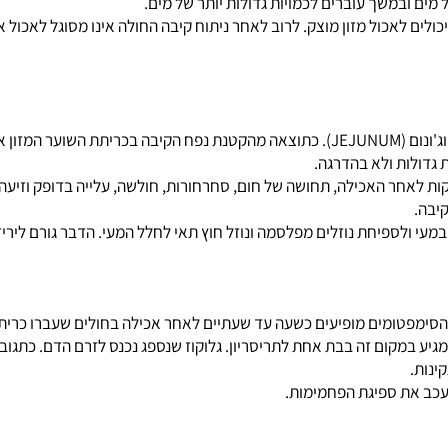
רמים להארכת תקופת הצום מקבלים תמיסות מזינות המכילות פחמימות, חלב
במשך עוברים לכמויות גדולות יותר של מים.
 לאכול מזון מוצק. לרוב לאחר ניתוח קיבה החולה אינו מסוגל לאכול א
ות ולא בהדרגה.
חר האכילה, תחושה של חום, סחרחורות, חולשה, עלייה בדופק וזיעה קר
י ולספיחת נוזלים מפלסמה ונוזל חוץ תאי לחלל המעי. הדבר גורם לירידה
ום זה בבת אחת לתריסריון. גלוקוז שנספג נכנס לזרם הדם. כתגובה 