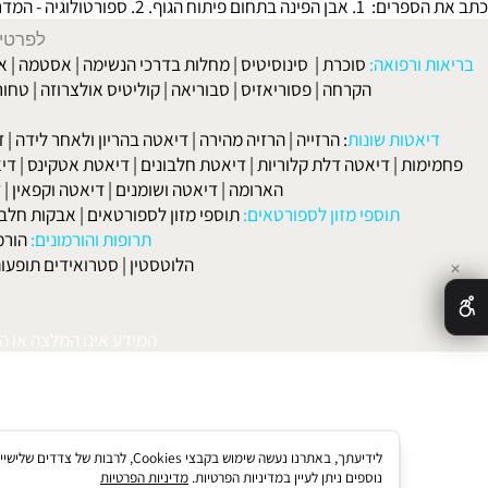
 וחומצה פולית, תוך שמירה על איזון פלורת המעי.
 עזרא, מומחה לרפואה נטורופטית, תזונאי ומאמן כושר. מרצה במכון מור
 - המדריך לספורטאי. 3. סטרואידים-כל מה שרצית לדעת? ולא העזת לשאות!
לפרטים וליצירת ק
 ורפואה:
סוכרת
|
סינוסיטיס
|
מחלות בדרכי הנשימה
|
אסטמה
|
אלרגיה
הקרחה
|
פסוריאזיס
|
סבוריאה
|
קוליטיס אולצרוזה
|
טחורים
|
לא
האיש
אטות שונות
:
הרזייה
|
הרזיה מהירה
|
דיאטה בהריון ולאחר לידה
|
דיאטה 
מות
|
דיאטה דלת קלוריות
|
דיאטת חלבונים
|
דיאטת אטקינס
|
דיאטת סא
הארומה
|
דיאטה ושומנים
|
דיאטה וקפאין
|
דיאטה
תוספי מזון לספורטאים:
תוספי מזון לספורטאים
|
אבקות חלבון
|
אבק
תרופות והורמונים:
הורמון גדי
הלוטסטין
|
סטרואידים תופעות לוואי
המידע אינו המלצה או התוויה 