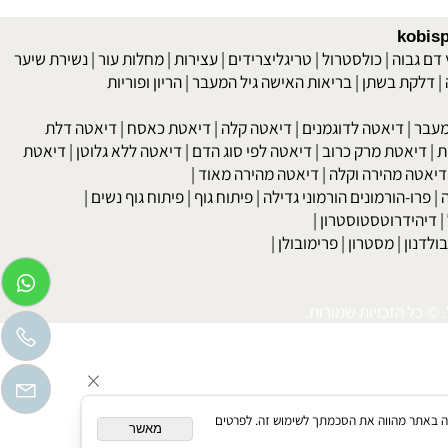
עקב ירידה בשטח פני הקיבה או ירידה ביכולתה להפריש, יורדת כמות INTRINSIC FACTOR שהוא תנאי הכרחי לספיגת VITB12. בנוסף לכך פלורה פטוגנית המתרבה במעי הדק המתחרה עם הגוף על ספיגת B12. קיימת גם
סיטת ת"א (אימונים לפיתוח הגוף ותזונה).
kob
 גבוה
|
כולסטרול
|
טריגליצרידים
|
עצירות
|
מחלות עור
|
נשירת שיער
לקת בשתן
|
בריאות האישה גיל המעבר
|
הריון ופוריות
בר
|
דיאטה לדוגמנים
|
דיאטה קלה
|
דיאטת כאסח
|
דיאטה דלת
דיאטת מרק כרוב
|
דיאטה לפי סוג הדם
|
דיאטה ללא גלוטן
|
דיאטת
טה מהירה וקלה
|
דיאטה מהירה מאוד
|
רו-הורמונים הורמוני גדילה
|
פיתוח גוף
|
פיתוח גוף נשים
|
יהידרוטסטוסטרון
|
דנון
|
מסטרון
|
פרימובולן
|
כל הזכויות שמורות.