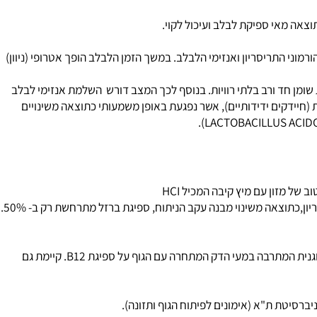
מגיע לתריסריון וכתוצאה מכך יורדת הפרשת הורמוני התריסריון ואנזימי הלבלב. במשך הזמן הלבלב הופך אטרופי (ניוון)
חד ורב בלתי רוויות. בנוסף לכך המצב דורש השלמת אנזימי לבלב
חיידקים ידידותיים), אשר נפגעת באופן משמעותי כתוצאה משינויים
2. עקב ירידה בשטח פני הקיבה הגורמת לירידה בחומציות או עקב ירידה בחומציות כתוצאה מ- VAGOTOMY. בנוסף לכך, היות והמזון אינו מגיע לתריסריון,כתוצאה משינוי מבנה עקב הניתוח, ספיגת ברזל מתרחשת רק ב- 50%.