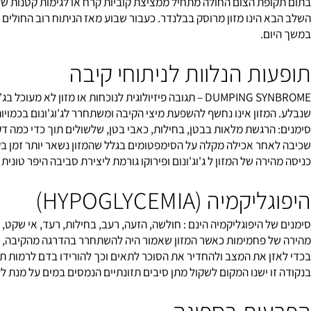
 באופן תת לשוני. חולים תשושים או חולים עם סיבוכים לאחר ניתוח הגו
פת הצום החולה מתחיל ממציצת קוביות קרח או לגימות קטנות של מים ו
 הינו מזון מרוסק בבלנדר. כעבור שבוע מאז הניתוח רוב החולים יכולים
ם.
ת הנלוות לניתוחי קיבה
מזון אינו נחשף להשפעת מיצי הקיבה ומשתחרר לג'וג'ונום בכמויות גדול
הרגשת מלאות בבטן, בחילות, כאבי בטן, שלשולים תוך כדי כמה דקות לא
חר אכילה מקלה על הסימפטומים בגלל שהמזון נשאר יותר זמן בקיבה.
רה של המזון ל ג'וג'ונום ופירוקו גורמת ליצירת סביבה היפר טונית במע
יה (HYPOGLYCEMIA)
 פחמימות כאשר המזון שאמור היה להשתחרר בהדרגה מהקיבה, מגיע במק
ן את המצב ולהחדיר את הסוכר לתאים וכך להורידו בדם לרמות תקינות.