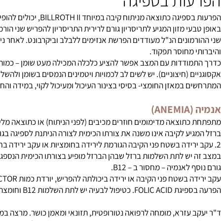
ו ישנו המקום לשקול מתן סיבים תזונתיים הנמסים במים על מנת לעכב 
ות בספיגה
בה במיוחד BILLROTH II, יכולים להופיע שלשולים עקב אי ספיגת שומן במעי, STEATORRHEA. השלשול מופיע כתוצאה מאי ספיקת לבלב ועיכול לקוי.
מזון המגיע לתריסריון גורם לרירית התריסריון להפריש שני הורמונים: סקרטין ופנקראוזים (N
 מחוסר תפקוד.
ודדות עם המצב אפשר להציע כלכלה המכילה מעט שומן – כמות שהחולה
ם (חיצוניים). יש לשים לב לכמויות ויטמינים הנמסים בשומן ולהשלים א
מאזן החומצי- בסיסי בצינור העיכול ומעיכול לקוי, במידה והחולה מאוזן מבחינת שלשול
A)
תוצאה מדימומים חוזרים מכיבים (לפני הניתוח) או כתוצאה מליקוי בס
ה אינו משנה את צורתו הכימית לצורה הניתנת לספיגה בגוף האדם משתי סיבות: 1. עקב התרוקנות מהירה של הקיבה המונעת ערבוב טוב של
יש לתת השלמות ברזל שבהן הברזל מופיע בצורתו הכימית הנספגת בגוף
לאנמיה – מחסור ב – B12.