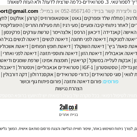
 (לאוסטאופורוזיס) ובבית הספר להסמכות מאמנים של וינגייט - באוניבר
שר בנייד: 052-8567140
או במייל:
isport@gmail.com
|
מחלת שלד ומפרקים
|
גאוט
|
אוסטאופורוזיס
|
קרוהן
|
אולקוס
|
לחץ דם
חר ניתוחי קיבה ומעיים
| מעי רגיז |
תת פעילות התריס
|
היפוגליקמיה
|
ד
ה
|
קאנדידה
|
דיכאון
|
הרפס
|
אלצהיימר
|
טרשת עורקים
|
פרקינסון
|
למניקות
|
דיאטה לפני חתונה
|
דיאטה לנשים
|
דיאטה לנשים בגיל המע
ות' ביץ'
|
דיאטת השוקולד
|
דיאטת חומץ תפוחים
|
דיאטת אשכוליות
|
 אנאבולית
|
דיאטת הזון
|
דיאטה ותוספי תזונה
|
דיאטה לפני ואחרי
|
דיא
ות לעלייה במשקל
|
קריאטין
|
חומצות אמינו
|
שרפת שומנים ודיאטה
|
פ
לה
|
טסטוסטרון
|
IGF-1
|
סטרואידים אנאבוליים
|
וינסטרול
|
דיאנבול
|
ד
|
סוגי סטרואידים
|
כדורי סטרואידים
|
אוקסנדרולון
|
דקה דורבולין
|
בול
פורומים:
פורום דיאטה ותזונה
|
פורום פיתוח גוף וכושר
הצהרת נגישות
לטיפול רפואי. בכל מקרה של בעיה רפואית יש להיוועץ ברופא המטפל. © 