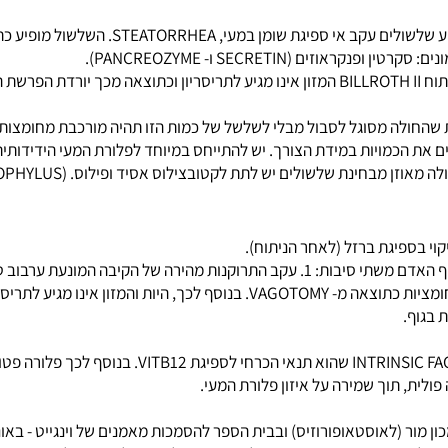
את ספיגת הפחמימות.
SECRETI ו- PANCREOZYME).
שני ההורמונים הנ"ל מעודדים הפרשת אנזימים ללבלב וביקרבונט. לאחר ניתוח BILLROTH II המזון אינו 
 מסוגל לסבול מבלי לשלשל של כמות הזו תהיה מורכבת מחומצות שומן 
ת הכמויות במידת הצורך. יש להתייחס במיוחד לפלורת המעי הידידותית (
ים יש לתת לקטובצילוס אסיד ופילוס. (LACTOBACILLUS ACIDOPHYLUS).
פיגת ברזל (לאחר הניתוח).
 מזון עם מיץ קיבה המכיל HCI
.