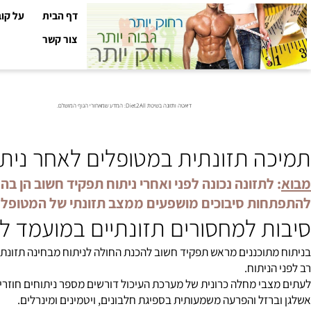
דף הבית
על קובי עזר
צור קשר
דיאטה ותזונה בשיטת Diet2All: המדע שמאחורי הגוף המושלם.
ה תזונתית במטופלים לאחר ניתוח ק
לתזונה נכונה לפני ואחרי ניתוח תפקיד חשוב הן בהצל
ות סיבוכים מושפעים ממצב תזונתי של המטופל.
ת למחסורים תזונתיים במועמד לנית
תוכננים מראש תפקיד חשוב להכנת החולה לניתוח מבחינה תזונתית וב
ניתוח.
בי מחלה כרונית של מערכת העיכול דורשים מספר ניתוחים חוזרים בפרק