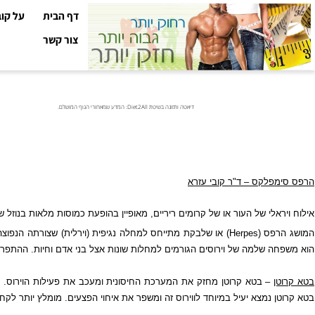
דף הבית
על קובי עזר
צור קשר
דיאטה ותזונה בשיטת Diet2All: המדע שמאחורי הגוף המושלם.
מפלקס
– ד"ר קובי עזרא
אלי של העור או של קרומים ריריים, מאופיין בהופעת כמוסות מלאות בנוזל שקוף על
פס (
Herpes
) או שלבקת מתייחס למחלה נגיפית (וירלית) שצורתה הנפוצה המתב
 שלמה של וירוסים הגורמים למחלות שונות אצל בני אדם וחיות.
ההתפרצות מאופ
– בטא קרוטן מחזק את המערכת החיסונית ומעכב את פעילות הוירוס. בטא קרוט
 נמצא יעיל במיוחד לווירוס זה ומשפר את איחוי הפצעים. מומלץ יותר לקחת את 