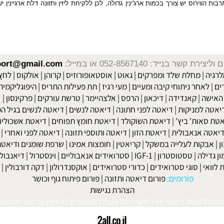
וירוס יש צורך בכמות ארג'ינין גדולה, לכן ללקיחת ליזין ותזונה דלת ארגיינין
שר בנייד: 052-8567140
או במייל:
isport@gmail.com
|
מחלת שלד ומפרקים
|
גאוט
|
אוסטאופורוזיס
|
קרוהן
|
אולקוס
|
לחץ דם
חר ניתוחי קיבה ומעיים
| מעי רגיז |
תת פעילות התריס
|
היפוגליקמיה
|
ד
ה
|
קאנדידה
|
דיכאון
|
הרפס
|
אלצהיימר
|
טרשת עורקים
|
פרקינסון
|
למניקות
|
דיאטה לפני חתונה
|
דיאטה לנשים
|
דיאטה לנשים בגיל המע
ות' ביץ'
|
דיאטת השוקולד
|
דיאטת חומץ תפוחים
|
דיאטת אשכוליות
|
 אנאבולית
|
דיאטת הזון
|
דיאטה ותוספי תזונה
|
דיאטה לפני ואחרי
|
דיא
ות לעלייה במשקל
|
קריאטין
|
חומצות אמינו
|
שרפת שומנים ודיאטה
|
פ
לה
|
טסטוסטרון
|
IGF-1
|
סטרואידים אנאבוליים
|
וינסטרול
|
דיאנבול
|
ד
|
סוגי סטרואידים
|
כדורי סטרואידים
|
אוקסנדרולון
|
דקה דורבולין
|
בול
פורומים:
פורום דיאטה ותזונה
|
פורום פיתוח גוף וכושר
הצהרת נגישות