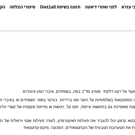
א
לפני ואחרי דיאטה
תזונה בשיטת Diet2all
סיפורי הצלחה
הקלינ
 רקע דלקתי. מופיע סד"כ בפה, בשפתיים, איברי המין והעיניים.
טאת בשלפוחיות על העור ו\או בריריות, בעיקר באזור השפתיים או באיברי המ
יינת גם בתחושת עייפות, חום קל, רגישות או נפיחות מקומית של קשרי הלימפה
ן יכול להגביר את פעילות האינטרפרון, לעורר פעילות אנטי ויראלית של תאים
הטערובת הטבעית של הקרוטנואידים, המכונה: מיקס-קרוטנואיד.