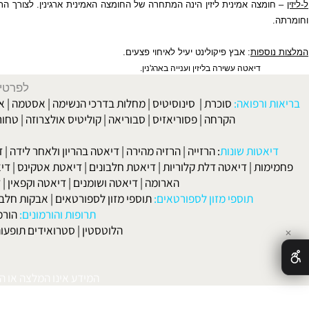
ומצה אמינית
ליזין הינה המתחרה של החומצה האמינית ארגינין. לצורך התרבות הו
ספות
:
אבץ פיקולינט
יעיל לאיחוי פצעים.
דיאטה עשירה בליזין וענייה בארג'נין.
לפרטים וליצירת ק
 ורפואה:
סוכרת
|
סינוסיטיס
|
מחלות בדרכי הנשימה
|
אסטמה
|
אלרגיה
הקרחה
|
פסוריאזיס
|
סבוריאה
|
קוליטיס אולצרוזה
|
טחורים
|
לא
האיש
אטות שונות
:
הרזייה
|
הרזיה מהירה
|
דיאטה בהריון ולאחר לידה
|
דיאטה 
מות
|
דיאטה דלת קלוריות
|
דיאטת חלבונים
|
דיאטת אטקינס
|
דיאטת סא
הארומה
|
דיאטה ושומנים
|
דיאטה וקפאין
|
דיאטה
תוספי מזון לספורטאים:
תוספי מזון לספורטאים
|
אבקות חלבון
|
אבק
תרופות והורמונים:
הורמון גדי
הלוטסטין
|
סטרואידים תופעות לוואי