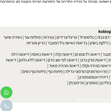
 יש השפעה מוכחת על הורדת התדירות של התפרצות הווירוס והקטנת זמן ההתפרצות
kob
 גבוה
|
כולסטרול
|
טריגליצרידים
|
עצירות
|
מחלות עור
|
נשירת שיער
לקת בשתן
|
בריאות האישה גיל המעבר
|
הריון ופוריות
בר
|
דיאטה לדוגמנים
|
דיאטה קלה
|
דיאטת כאסח
|
דיאטה דלת
דיאטת מרק כרוב
|
דיאטה לפי סוג הדם
|
דיאטה ללא גלוטן
|
דיאטת
טה מהירה וקלה
|
דיאטה מהירה מאוד
|
רו-הורמונים הורמוני גדילה
|
פיתוח גוף
|
פיתוח גוף נשים
|
יהידרוטסטוסטרון
|
דנון
|
מסטרון
|
פרימובולן
|