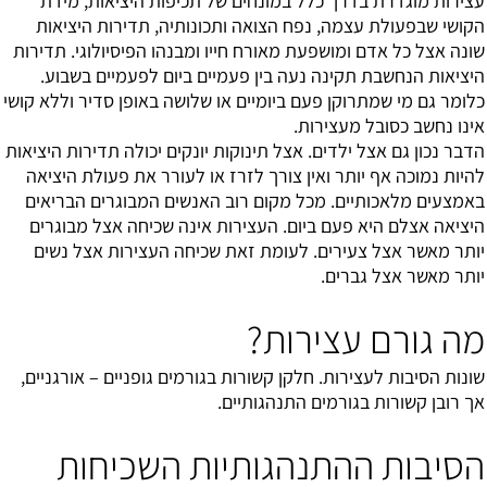
עצירות מוגדרת בדרך כלל במונחים של תכיפות היציאות, מידת
הקושי שבפעולת עצמה, נפח הצואה ותכונותיה, תדירות היציאות
שונה אצל כל אדם ומושפעת מאורח חייו ומבנהו הפיסיולוגי. תדירות
היציאות הנחשבת תקינה נעה בין פעמיים ביום לפעמיים בשבוע.
כלומר גם מי שמתרוקן פעם ביומיים או שלושה באופן סדיר וללא קושי
אינו נחשב כסובל מעצירות.
הדבר נכון גם אצל ילדים. אצל תינוקות יונקים יכולה תדירות היציאות
להיות נמוכה אף יותר ואין צורך לזרז או לעורר את פעולת היציאה
באמצעים מלאכותיים. מכל מקום רוב האנשים המבוגרים הבריאים
היציאה אצלם היא פעם ביום. העצירות אינה שכיחה אצל מבוגרים
יותר מאשר אצל צעירים. לעומת זאת שכיחה העצירות אצל נשים
יותר מאשר אצל גברים.
מה גורם עצירות?
שונות הסיבות לעצירות. חלקן קשורות בגורמים גופניים – אורגניים,
אך רובן קשורות בגורמים התנהגותיים.
הסיבות ההתנהגותיות השכיחות