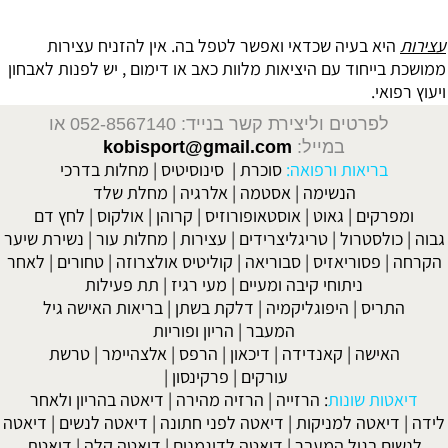
עצירות
היא בעיה שכדאי ואפשר לטפל בה. אין להזניח עצירות
ממושכת בייחוד עם היציאות מלוות כאב או דימום , יש לפנות לאבחון
ויעוץ רפואי.
לפרטים וליצירת קשר בנייד: 052-8567140
או
במייל:
kobisport@gmail.com
בריאות ורפואה:
סוכרת
|
סינוסיטיס
|
מחלות בדרכי
הנשימה
|
אסטמה
|
אלרגיה
|
מחלת שלד
ומפרקים
|
גאוט
|
אוסטאופורוזיס
|
קרוהן
|
אולקוס
|
לחץ דם
גבוה
|
כולסטרול
|
טריגליצרידים
|
עצירות
|
מחלות עור
|
נשירת שיער
הקרחה
|
פסוריאזיס
|
סבוריאה
|
קוליטיס אולצרוזה
|
טחורים
|
לאחר
ניתוחי קיבה ומעיים
| מעי רגיז |
תת פעילות
התריס
|
היפוגליקמיה
|
דלקת בשתן
|
בריאות האישה גיל
המעבר
|
הריון ופוריות
האישה
|
קאנדידה
|
דיכאון
|
הרפס
|
אלצהיימר
|
טרשת
עורקים
|
פרקינסון
|
דיאטות שונות
:
הרזייה
|
הרזיה מהירה
|
דיאטה בהריון ולאחר
לידה
|
דיאטה למניקות
|
דיאטה לפני חתונה
|
דיאטה לנשים
|
דיאטה
לנשים בגיל המעבר
|
דיאטה לדוגמנים
|
דיאטה קלה
|
דיאטת