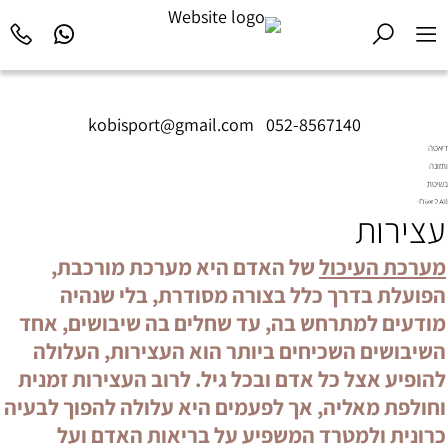
kobisport@gmail.com
|
052-8567140
דיאטה
ותזונה
בשיטת
Diet2All:
עצירות
המדע
שמאחורי
הגוף
מערכת העיכול
של האדם היא מערכת מורכבת,
המושלם.
הפועלת בדרך כלל בצורה מסודרת, בלי שנהיה
מודעים למתרחש בה, עד שחלים בה שיבושים, אחד
השיבושים השכיחים ביותר הוא העצירות, העלולה
להופיע אצל כל אדם ובכל גיל. לרוב העצירות זמנית
וחולפת מאליה, אך לפעמים היא עלולה להפוך לבעיה
כרונית ולמטרד המשפיע על בריאות האדם ועל