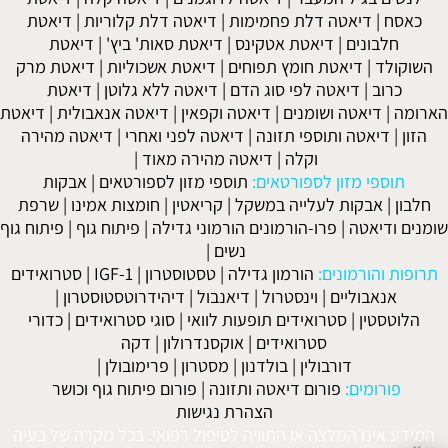
כאסח
|
דיאטה דלת פחמימות
|
דיאטה דלת קלוריות
|
דיאטת
חלבונים
|
דיאטת אטקינס
|
דיאטת סאות' ביץ'
|
דיאטת
השוקולד
|
דיאטת חומץ תפוחים
|
דיאטת אשכוליות
|
דיאטת מרק
כרוב
|
דיאטה לפי סוג הדם
|
דיאטה ללא גלוטן
|
דיאטת
הארומה
|
דיאטה ושומנים
|
דיאטה וקפאין
|
דיאטה אנאבולית
|
דיאטת
הזון
|
דיאטה ותוספי תזונה
|
דיאטה לפני ואחרי
|
דיאטה מהירה
וקלה
|
דיאטה מהירה מאוד
|
תוספי מזון לספורטאים:
תוספי מזון לספורטאים
|
אבקות
חלבון
|
אבקות לעלייה במשקל
|
קריאטין
|
חומצות אמינו
|
שרפת
שומנים ודיאטה
|
פרו-הורמונים הורמוני גדילה
|
פיתוח גוף
|
פיתוח גוף
נשים
|
תרופות והורמונים:
הורמון גדילה
|
טסטוסטרון
|
IGF-1
|
סטרואידים
אנאבוליים
|
וינסטרול
|
דיאנבול
|
דיהידרוטסטוסטרון
|
הלוטסטין
|
סטרואידים תופעות לוואי
|
סוגי סטרואידים
|
כדורי
סטרואידים
|
אוקסנדרולון
|
דקה
דורבולין
|
בולדנון
|
מסטרון
|
פרימובולן
|
פורומים:
פורום דיאטה ותזונה
|
פורום פיתוח גוף וכושר
הצהרת נגישות
המידע אינו המלצה או התוויה לטיפול רפואי. בכל מקרה של בעיה