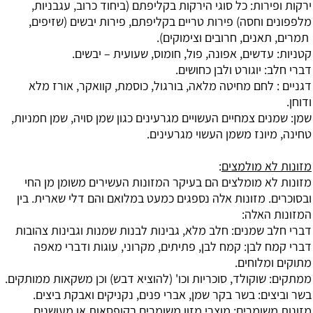
ירקות ופירות: כל סוגי הירקות בקליפתם (ביחוד כרוב, עגבניות,
מלפפונים וחסה) פירות טריים בקליפתם, פירות יבשים (שזיפים,
תמרים, תאנים, חרובים וצימוקים).
קטניות: עדשים, אפונה, פול, חומוס, שעועית – יבשים.
דברי חלב: יוגורט ולבן כחושים.
דגניים : לחם מחיטה מלאה, בורגול, כוסמת, קוואקר, אורז מלא
ודוחן.
שמן: שמנים צמחיים העשויים מגרעינים כגון שמן סויה, שמן חמניות,
טחינה, מיונז משמן העשוי מגרעינים.
מזונות לא מולמצים
:
מזונות לא מומלצים הם בעיקר המזונות העשירים משומן מן החי
ובסוכרים. מזונות אלה נספגים כמעט במלואם והם דלי שארית. בין
המזונות האלה:
דברי חלב שמנים: חלב מלא, גבינות לבנות שמנות וגבינות צהובות
דברי קמח לבן: קמח לבן, פתיתים, מקרוני, עוגות ודברי מאפה
מתוקים ומלוחים.
ממתקים: שוקולד, סוכריות וכו' (להוציא דבש) וכן משקאות ממותקים.
בשר וביצים: בשר בקר שמן, אברי פנים, נקניקים ואבקת ביצים.
מזונות משומרים: מוצרי מזון משומרים בקופסאות או מעושנים.