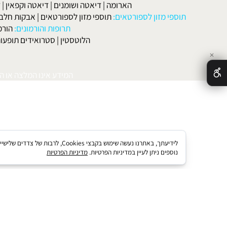
מות
|
דיאטה דלת קלוריות
|
דיאטת חלבונים
|
דיאטת אטקינס
|
דיאטת סא
הארומה
|
דיאטה ושומנים
|
דיאטה וקפאין
|
דיאטה
תוספי מזון לספורטאים:
תוספי מזון לספורטאים
|
אבקות חלבון
|
אבק
תרופות והורמונים:
הורמון גדי
הלוטסטין
|
סטרואידים תופעות לוואי
המידע אינו המלצה או התוויה 
לידיעתך, באתרנו נעשה שימוש בקבצי kies
נוספים ניתן לעיין במדיניות הפרטיות.
מדיניות הפרטיות