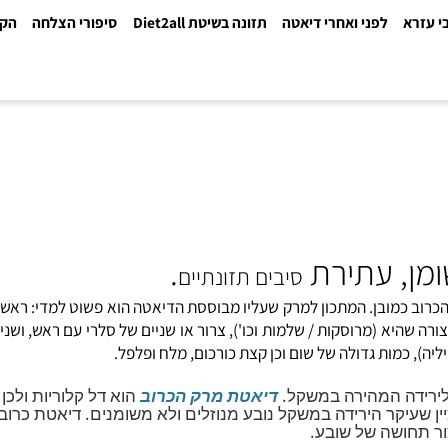
א
לפני ואחרי דיאטה
תזונה בשיטת Diet2all
סיפורי הצלחה
הקלינ
, עתירת
.
סיבים תזונתיים
 כמובן. המתכון למרק שעליו מבוססת הדיאטה הוא פשוט למדי: ראש כרו
היא (מרוסקות / שלמות וכו'), צרור או שניים של סלרי עם ראש, ושני ל
כמות גדולה של שום וכן קצת
כורכום
, מלח ופלפל.
דה המהירה במשקל.
דיאטת מרק הכרוב
הוא דל קלוריות ולכן כ
ר הירידה במשקל נובע מנוזלים ולא משומנים. דיאטת כרוב נ