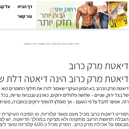
דף הבית
על קובי עזר
צור קשר
דיאטה ותזונה בשיטת Diet2All: המדע שמאחורי הגוף המושלם.
ת מרק כרוב
ת מרק כרוב הינה דיאטה דלת שומן
ק הכרוב בא המזון העיקרי שאמור לזרז את חילוף החומרים הוא הכרוב
רוק, שניים – שלושה פלפלים ירוקים, כארבע עגבניות טריות, בכל צורה ש
ר לתבל על פי הטעם – אך מומלץ להוסיף ירוקים (כוסברה, פטרוזיליה), 
יאטת כרוב מכיל מעט מאוד קלוריות, וזו הסיבה העיקרית לירי
חושת הרעב מתקהה ולא מציקה במהלך הדיאטה. יש לציין שעיק