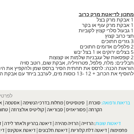
 מרק כרוב. המרק מכיל כ-600 קלוריות ונועד ליצור תחושה של שובע.
דיאטת מרק כרוב
 קצוץ
: מלח, פלפל, פטרוזיליה, אבקת שום, רוטב סויה
הכנה: לרסס את תחתית הסיר ברסס שמן ולהקפיץ את הירקות מ
ד עם אבקת המרק והתבלינים. לבשל עד לקבלת המירקם הרצוי ואז להוסיף את העגבניות.
טת העוגיות, דיאטת פופקורן,
לפרטים וליצירת ק
 ורפואה:
סוכרת
|
סינוסיטיס
|
מחלות בדרכי הנשימה
|
אסטמה
|
אלרגיה
הקרחה
|
פסוריאזיס
|
סבוריאה
|
קוליטיס אולצרוזה
|
טחורים
|
לא
האיש
אטות שונות
:
הרזייה
|
הרזיה מהירה
|
דיאטה בהריון ולאחר לידה
|
דיאטה 