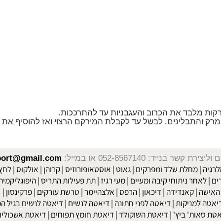
לבד את הכרוב והעגבניות עד להתרככות.
שר בנייד: 052-8567140
או במייל:
isport@gmail.com
|
מחלת שלד ומפרקים
|
גאוט
|
אוסטאופורוזיס
|
קרוהן
|
אולקוס
|
לחץ דם
חר ניתוחי קיבה ומעיים
| מעי רגיז |
תת פעילות התריס
|
היפוגליקמיה
|
ד
ה
|
קאנדידה
|
דיכאון
|
הרפס
|
אלצהיימר
|
טרשת עורקים
|
פרקינסון
|
למניקות
|
דיאטה לפני חתונה
|
דיאטה לנשים
|
דיאטה לנשים בגיל המע