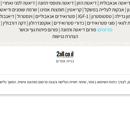
ות' ביץ'
|
דיאטת השוקולד
|
דיאטת חומץ תפוחים
|
דיאטת אשכוליות
|
 אנאבולית
|
דיאטת הזון
|
דיאטה ותוספי תזונה
|
דיאטה לפני ואחרי
|
דיא
ות לעלייה במשקל
|
קריאטין
|
חומצות אמינו
|
שרפת שומנים ודיאטה
|
פ
לה
|
טסטוסטרון
|
IGF-1
|
סטרואידים אנאבוליים
|
וינסטרול
|
דיאנבול
|
ד
|
סוגי סטרואידים
|
כדורי סטרואידים
|
אוקסנדרולון
|
דקה דורבולין
|
בול
פורומים:
פורום דיאטה ותזונה
|
פורום פיתוח גוף וכושר
הצהרת נגישות
לטיפול רפואי. בכל מקרה של בעיה רפואית יש להיוועץ ברופא המטפל. © 
בניית אתרים
Coo, לרבות של צדדים שלישיים, לצורך ניתוח השימוש באתר, שיפור חוויית הגלישה והצגת פרסום מותאם אישית. 