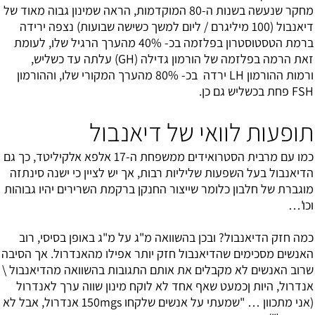
מחקר שנעשה בשנות ה-80 המוקדמות, הראה שמינון גבוה מאוד של
דיאנבול (100 מיליגרם / ליום למשך כשישה שבועות) נצפה ירידה
ברמת הטסטוסטרון בפלזמה בכ- 40% מהערך הרגיל שלו, לעומת
זאת הרמה בפלזמה של הורמון גדילה (GH) עלתה עד כשליש,
ורמות ההורמון LH ירדה בכ- 80% מהערך המקורי שלו, וההורמון
FSH פחת בכשליש גם כן.
תופעות לוואי של דיאנבול
כמו עם מרבית הסטרואידים ממשפחת ה-17 אלפא אלקיליטד, כך גם
הדיאנבול בעל השפעות שליליות רבות, אך יש לציין כי ישנה סינתזה
מוגברת של חלבון כלומר שייצור החנקן ברקמת השרירים יהיו גבוהות
וכו'…
כמה חזק הדיאנבול? ובכן בהשוואה מ"ג על מ"ג באופן בסיסי, רוב
האנשים מסכימים שהדיאנבול חזק יותר אפילו מהאנדרול. אך הסיבה
שרוב האנשים לא מקבלים את אותם התגובות בהשוואה מהדיאנבול \
אנדרול, היות ןכמעט שאף אחד לא לוקח מינון שווה ערך לאנדרול
(אני מתכוון … "שמעתי על אנשים שלקחו 150mgs אנדרול, אבל לא