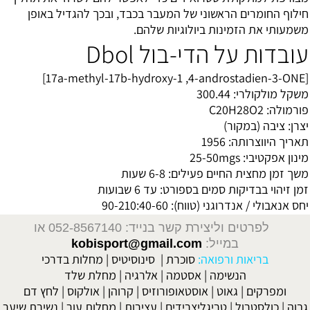
חילוף החומרים הראשוני של המעבר בכבד, ובכך להגדיל באופן
משמעותי את הזמינות ביולוגיות שלהם.
עובדות על הדי-בול Dbol
[17a-methyl-17b-hydroxy-1 ,4-androstadien-3-ONE]
משקל מולקולרי: 300.44
פורמולה: C20H28O2
יצרן: ציבה (במקור)
תאריך היווצרותה: 1956
מינון אפקטיבי: 25-50mgs
משך זמן מחצית החיים פעילים: 6-8 שעות
זמן זיהוי בבדיקות סמים בספורט: עד 6 שבועות
יחס אנאבולי / אנדרוגני (טווח): 90-210:40-60
לפרטים וליצירת קשר בנייד: 052-8567140
או
במייל:
kobisport@gmail.com
בריאות ורפואה:
סוכרת
|
סינוסיטיס
|
מחלות בדרכי
הנשימה
|
אסטמה
|
אלרגיה
|
מחלת שלד
ומפרקים
|
גאוט
|
אוסטאופורוזיס
|
קרוהן
|
אולקוס
|
לחץ דם
גבוה
|
כולסטרול
|
טריגליצרידים
|
עצירות
|
מחלות עור
|
נשירת שיער