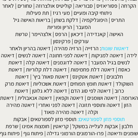
הקרחה
|
פסוריאזיס
|
סבוריאה
|
קוליטיס אולצרוזה
|
טחורים
|
לאחר
ניתוחי קיבה ומעיים
| מעי רגיז |
תת פעילות
התריס
|
היפוגליקמיה
|
דלקת בשתן
|
בריאות האישה גיל
המעבר
|
הריון ופוריות
האישה
|
קאנדידה
|
דיכאון
|
הרפס
|
אלצהיימר
|
טרשת
עורקים
|
פרקינסון
|
דיאטות שונות
:
הרזייה
|
הרזיה מהירה
|
דיאטה בהריון ולאחר
לידה
|
דיאטה למניקות
|
דיאטה לפני חתונה
|
דיאטה לנשים
|
דיאטה
לנשים בגיל המעבר
|
דיאטה לדוגמנים
|
דיאטה קלה
|
דיאטת
כאסח
|
דיאטה דלת פחמימות
|
דיאטה דלת קלוריות
|
דיאטת
חלבונים
|
דיאטת אטקינס
|
דיאטת סאות' ביץ'
|
דיאטת
השוקולד
|
דיאטת חומץ תפוחים
|
דיאטת אשכוליות
|
דיאטת מרק
כרוב
|
דיאטה לפי סוג הדם
|
דיאטה ללא גלוטן
|
דיאטת
הארומה
|
דיאטה ושומנים
|
דיאטה וקפאין
|
דיאטה אנאבולית
|
דיאטת
הזון
|
דיאטה ותוספי תזונה
|
דיאטה לפני ואחרי
|
דיאטה מהירה
וקלה
|
דיאטה מהירה מאוד
|
תוספי מזון לספורטאים:
תוספי מזון לספורטאים
|
אבקות
חלבון
|
אבקות לעלייה במשקל
|
קריאטין
|
חומצות אמינו
|
שרפת
שומנים ודיאטה
|
פרו-הורמונים הורמוני גדילה
|
פיתוח גוף
|
פיתוח גוף