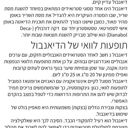
דיאנבול עדיין קיים.
דיאנבול הינו אחד מסוגי סטרואידים המתאים במיוחד להשגת מסת
שריר, שבו המטרה העיקרית היא להגדיל את מסת השריר באופן
מהיר מאוד, כמובן שישנו הצורך להתאים את תוכנית הדיאטה באופן
אישי לספורטאי. טסטוסטרון יחד עם דקה דורבולין (Deca-
Dianabol) הוא שילוב מבריק להשגת תוצאות טובות יותר.
תופעות לוואי של הדיאנבול
דיאנבול נ חשב לאחד הסטרואידים האנבוליים חזקים, עם ערכים
אנבוליים ואנדרוגניים גבוהים. על כן אחת מתופעות הלוואי הנפוצות
הינה אקנה, עור שמן וצמיחת שיער בגוף נראים לעתים קרובות
ואפילו ממינון של 20 מ"ג או 25 מ"ג ליום.
דיאנבול מסוגל לקיים אינטראקציה עם האנזים ארומטאז המוביל
לתופעות לוואי, כגון: גינקומסטיה, כך שהמשתמשים צריכים תמיד
לבדוק שיש להם את התרופות הדרושות כדי לטפל במצב בהקדם
האפשרי.
בצקות וצבירת נוזלים (בצקות) משמעותית היא מאפיין בולט של
שימוש בדיאנבול.
דיאנבול הוא רעיל לתפקודי הכבד. הסיבה לכך היא שאלקילציה
מצורפת למולקולת סטרואידים כדי לאפשר להם לשרוד את תהליך