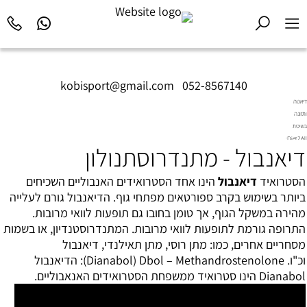
kobisport@gmail.com
|
052-8567140
דיאטה
ותזונה
בשיטת
Diet2All:
דיאנבול - מתנדרוסתנולון
המדע
שמאחורי
הגוף
הסטרואיד
דיאנבול
הינו אחד הסטרואידים האנבוליים השכיחים
המושלם.
ביותר בשימוש בקרב ספורטאים מפתחי גוף. הדיאנבול גורם לעלייה
מהירה במשקל הגוף, אך טומן בחובו גם תופעות לוואי מרובות.
התרופה גורמת לתופעות לוואי מרובות. ה
מתנדרוסטנדיון
, או בשמות
מסחריים אחרים, כמו: מתן רוסי, מתן תאילנדי, דיאנבול
וכ"ו. Dianabol) Dbol – Methandrostenolone): הדיאנבול
Dianabol הינו סטרואיד ממשפחת הסטרואידים האנאבוליים.