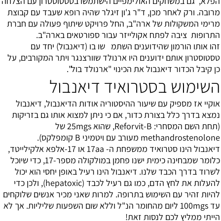
הפלא, גם במשחקים האולימפיים הישתמשו בטסטוסטרון עם הצלחה
מרובה. ורק לאחר מכן, ד"ר ג'ון זיגלר שהיה רופא שעבד עם קבוצת
מרימי המשקולות של ארה"ב, החל פרויקט שיתוף פעולה עם חברת
התרופות ציבה לפתח אקולייזר עבור ספורטאים בארה"ב.
זהו אותו הורמון שהידוענים השתמ שו בו (דיאנבול) יחד עם
טסטוסטרון אותם ידוענים היו ארנולד שוורצנגר ויתר המקורבים, על
כן קיבל הכדור דיאנבול את הכינוי "ארנולד בול".
השימוש בסטרואיד דיאנבול
אוקיי אז מספיק עם שיעור ההיסטוריה אודות הדיאנבול, דיאנבול
נמצא בדרך כלל בצורת כדור, אם כי ניתן למצוא אותו גם בזריקות
(תחת השם המסחרי: Reforvit-B, שהוא 25mgs של
methandrostenolone מעורב עם ויטמיני B קומפלקס).
דיאנבול הינו סטרואיד ממשפחת ה- 17aa או 17-אלפא אלקילייטד,
כלומר שמבחינה כימית ישנו פחמן במולקולה מספר-17, כדי שיוכל
לשרוד בדרך הכבד שלנו. דיאנבול הינו רעיל באופן יחסי הוא יכול
להעלות את לחץ הדם, כמו גם רעיל לכבד (hepatoxic), ולכן כדי
להיות זהיר עם השימוש בתרופה. למרות שאני מכיר אנשים שלוקחים
עד 100mgs ליום מהחומר הנ"ל וללא שום השפעות שליליות. אך לא
הייתי ממליץ לכם לנסות זאת!