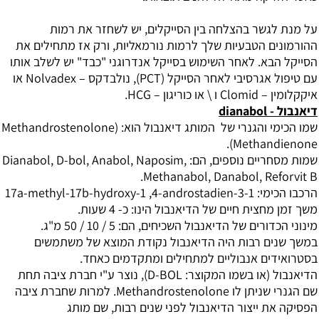
על מנת לגשר בהצלחה בין הסייקלים, יש לשחזר את רמות
ההורמונים הטבעיות שלך לרמות נורמאליות, ורק אז מתחילים את
הסייקל הבא. לאחר השימוש בסייקל אנדרוגני "כבד" יש לשלב אותו
עם טיפול אגרסיבי לאחר הסייקל (PCT), נולבדקס – Nolvadex או
איקקלומין – Clomid ו \ או כוריגון – HCG.
דיאנבול - dianabol
שמו הכימי והגנרי של המותג דיאנבול הוא: Methandrostenolone)
Methandienone).
שמות מסחריים נוספים, הם: Dianabol, D-bol, Anabol, Naposim,
Methanabol, Danabol, Reforvit B.
הרכבו הכימי: 17a-methyl-17b-hydroxy-1 ,4-androstadien-3-1
משך זמן מחצית חיים של הדיאנבול הינו: כ- 4 שעות.
מינוני הכדורים של הדיאנבול השכיחים, הם: 5 / 10 / 50 מ"ג.
במשך שנים רבות היה הדיאנבול נקודת המוצא של משתמשים
בסטרואידים אנבוליים למתחילים ומתקדמים כאחד.
ה
דיאנבול
(או בשמו המקוצר: D-BOL), נוצר ע"י חברת ציבה תחת
שם הגנרי שניתן לו Methandrostenolone. למרות שחברת ציבה
הפסיקה את ייצור הדיאנבול לפני שנים רבות, שם מותג