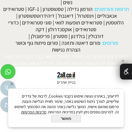
נשים
|
תרופות והורמונים:
הורמון גדילה
|
טסטוסטרון
|
IGF-1
|
סטרואידים
אנאבוליים
|
וינסטרול
|
דיאנבול
|
דיהידרוטסטוסטרון
|
הלוטסטין
|
סטרואידים תופעות לוואי
|
סוגי סטרואידים
|
כדורי
סטרואידים
|
אוקסנדרולון
|
דקה
דורבולין
|
בולדנון
|
מסטרון
|
פרימובולן
|
פורומים:
פורום דיאטה ותזונה
|
פורום פיתוח גוף וכושר
הצהרת נגישות
המידע אינו המלצה או התוויה לטיפול רפואי. בכל מקרה של בעיה
✕
רפואית יש להיוועץ ברופא המטפל. © כל הזכויות שמורות.
בניית אתרים
לידיעתך, באתרנו נעשה שימוש בקבצי Cookies, לרבות של צדדים
שלישיים, לצורך ניתוח השימוש באתר, שיפור חוויית הגלישה והצגת
פרסום מותאם אישית. המשך גלישה באתר מהווה את הסכמתך לשימוש
זה. לפרטים נוספים ניתן לעיין במדיניות הפרטיות.
מדיניות הפרטיות
מאשר