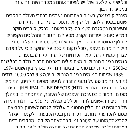
וכל שימוש ללא בישול. יש לשמור אותם במקרר היות וזה עוזר
במניעת ריקבון.
מינרל קורט אבץ
בשנים האחרונות נערכים ברחבי העולם מחקרים
שונים במטרה להבין ולחשוף את תפקדם של יסודות הקורט
וחשיבותם במסגרת השמירה על בריאותנו. ככלל, סוברים חוקרי
המדע כיום כי יסודות הקורט מפעילים תגובות ותהליכים הקשורים
לחילוף החומרים בגופנו, אך הם אינם משתתפים בפועל בתהליך
חילוף חומרים בעצמו, מכל מקום מוסכם על החוקרים כי על האדם
לצרוך כמויות קטנות אך הכרחיות של יסודות קורט בתפריטו.
פגמים בצינור הנרוולי חומצה פולית
בארצות הברית נולדים בכל שנה
כ-2500 תינוקות עם מומים בצינור הנרוולי. בארץ בין השנים 1974
– 1988 שכיחות המומים בצינור הנרוולי הייתה 9.3 לכל 10.00 ילודים
(מידע זה מבוסס על נתוני החברה לניטור מומים מולדים, המומים
מולדים בצינור הנרוולי NTD) NELIRAL TUBE DFECTS) הינם
מומים חמורים במערכת העצבים של העובר, המתפתחים במהלך
החודשים הראשונים להריון וכוללים מכלול של פגמים. דרגת חומרה
של המומים שונה, חלק מהמומים עלולים לגרום לשיתוק וכתוצאה
ממנו להפרעות שנות בדרכי השתן ובפי הטבעת. חלק אחד עלול
להביא לתמותו של העובר זמן קצר לאחר הלידה. מחקרים רבים
הצביעו על כך שצרכה מספקת של חומצה פולית ליפני ההיריון