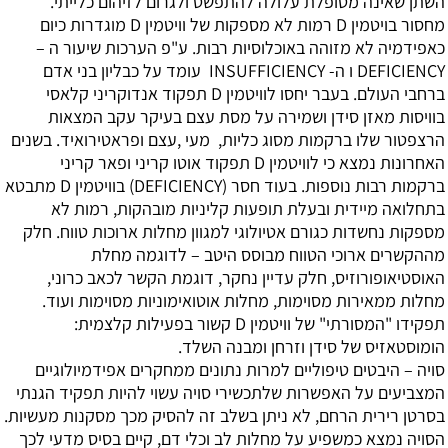
השתן שאינה מטופלת עלולה להתפשט ולגרום לזיהום כלייתי.
מחסור בויטמין D
רמות לא מספקות של וויטמין D מוגדרות כיום
כאפידמיה לא מזוהה באוכלוסיות רבות. ע"פ הערכות שיעור ה –
DEFICIENCY ו ה- INSUFFICIENCY עומד על כבליון בני אדם
ברחבי העולם. בעבר יחסו לוויטמין D תפקוד אנדוקריני קלאסי
בוויסות מאזן סידן ושמירה על מסת עצם בעיקר עקב המצאות
הרצפטור שלו ברקמות מסוג כליות, מעי ,עצם ופראטירואיד. בשנים
האחרונות נמצא כי לוויטמין D תפקוד אוטו קריני ופאר קריני
ברקמות רבות נוספות. בעוד חסר (DEFICIENCY) בוויטמין D מתבטא
בתחלואה מיידית ובעלת תופעות קליניות מובהקות, רמות לא
מספקות נחשדות כגורם אטיולוגי למגוון מחלות ארוכות טווח. חלק
מההקשרים ארוכי הטווח מבוסס היטב – לדוגמה מחלת
האוסטיאופורוזיס, חלק עדיין נחקר, דוגמת הקשר לכאב כרוני,
מחלות ממאירות מסוימות, מחלות אוטואימוניות מסוימות ועוד.
תפקידו "המסורתי" של וויטמין D קשור בפעילות קלצמית:
הומוסטאזיס של סידן וזרחן ומבנה השלד.
סויה – היבטים טיפוליים
למרות נתונים ממחקרים אפידמיולוגיים
המצביעים על האפשרות שלתכשירי סויה עשוי להיות תפקיד הגנתי
בסרטן רירית הרחם, לא ניתן בשלב זה להסיק מכך מסקנות מעשיות.
הסויה נמצא כמשפיע על מחלות לב וכלי דם, קיים בסיס מדעי לכך