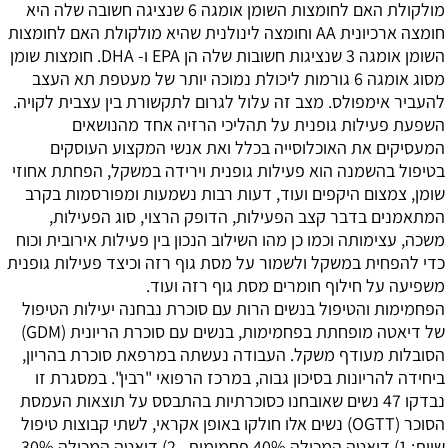
מולקולת האם לחומצות השומן אומגה 6 שנציגה חשובה שלה היא
חומצה ארכיונית AA וחומצה לינולנית שהיא מולקולת האם לחומצות
השומן אומגה 3 שנציגות חשובות שלה הן EPA ו- DHA. חומצות שומן
מסוג אומגה 6 גורמות ליכולת נמוכה יותר של מעטפת תא העצב
להעביר אימפולס. מצב זה עלול לגרום לתקשורת בין עצבית לקויה.
השפעת פעילות גופנית על תהליכי הרזיה
אחד מהנושאים
המעסיקים את האוכלוסייה בכלל ואת אנשי המקצוע העוסקים
בטיפול בהשמנה הוא פעילות גופנית וירידה במשקל, הפחתת אחוזי
שומן, צמצום היקפים ועוד, דעות רבות נשמעות ומפורסמות בקרב
המתאמנים בדבר קצב הפעילות, הדופק הרצוי, סוג הפעילות,
משכה, עצימותה וכמו כן מהו השילוב הנכון בין פעילות אירובית וכוח
כדי להפחית במשקל ולשמור על מסת גוף רזה וכיצד פעילות גופנית
משפיעה על חילוף חומרים מסת גוף רזה ועוד.
הפחמימות והטיפול בנשים הרות עם סוכרת
נבחנה יעילות הטיפול
של דיאטה מופחתת בפחמימות, בנשים עם סוכרת הריונית (GDM)
הסובלות מעודף משקל. העבודה נעשתה במרפאת סוכרת בהריון,
ביחידה להריונות בסיכון גבוה, במרכז הרפואי "רבין". במסגרת זו
נבדקו 47 נשים שאובחנו כסוכרתיות בהתבסס על תוצאות העמסת
הסוכר (OGTT) נשים אלו חולקו באופן אקראי, לשתי קבוצות טיפול
שוות: 1) דיאטה המכילה 40% פחמימות , 2) דיאטה המכילה 30%