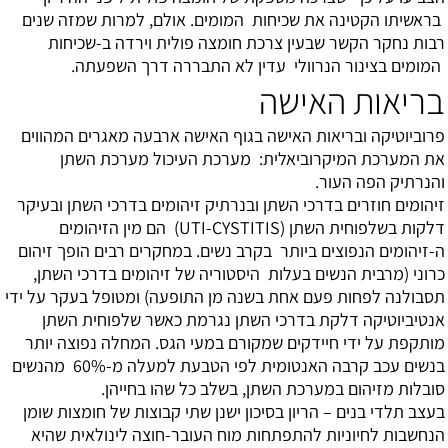
בראשיתו הקטינה את שכיחות המומים. אולם, למרות שמזה שנים
רבות נחקר הקשר שבעין צרכת חומצה פולית וירדה ב-שכיחות
המומים בצינור הנרוולי עדין לא התבררה דרך השפעתה.
בריאות האישה
פרוביוטיקה ובריאות האישה
בגוף האישה ארבעה מאגרים המהווים
את המערכת המיקרוביאלית: מערכת העיכול מערכת השתן
והנרתיק הפה העור.
זיהומים חוזרים בדרכי השתן ובנרתיק
זיהומים בדרכי השתן ובעיקר
דלקות בשלפוחית השתן (UTI-CYSTITIS) הם מין הזיהומים
ה-זיהומים הנפוצים ביותר בקרב נשים. במחקרים רבים הופך זיהום
כרוני (מרבית הנשים בעלות היסטוריה של זיהומים בדרכי השתן,
תסבולנה לפחות פעם אחת בשנה מן התופעה) ומטופל בעקר על ידי
אנטיביוטיקה דלקת בדרכי השתן נגרמת כאשר שלפוחית השתן
מותקפת על ידי חיידקים שמקורם במעי הגס. המחלה נפוצה יותר
בנשים עכב קרבה האנטומית לפי הטבעת למעלה מ-60% מהנשים
סובלות מזיהום במערכת השתן, בשלב כל שהו בחייהן.
בעצב תלדי בנים – הריון בסיכון
ישנן שתי קבוצות של חומצות שומן
הנחשבות לחיוניות להתפתחות מוח העובר-חוצה לינולאית שהיא