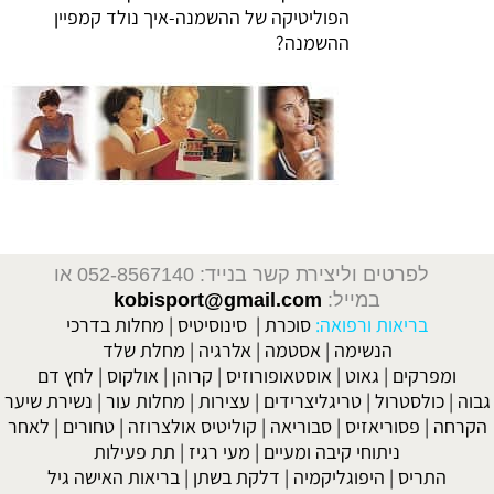
הפוליטיקה של ההשמנה-איך נולד קמפיין
ההשמנה?
פרוביוטיקה בריאות האישה, נשים ותוספי מזון, מניעת תחלואי הריון, דיאטה למניעת בחילות הריון, גיל המעבר, מנופאוזה, מין ופריון, פוריות האישה, תזונה
נכונה בהריון, תינוק מושלם, הנקה ובריאות, תינוקות בריאים
לפרטים וליצירת קשר בנייד: 052-8567140
או
במייל:
kobisport@gmail.com
בריאות ורפואה:
סוכרת
|
סינוסיטיס
|
מחלות בדרכי
הנשימה
|
אסטמה
|
אלרגיה
|
מחלת שלד
ומפרקים
|
גאוט
|
אוסטאופורוזיס
|
קרוהן
|
אולקוס
|
לחץ דם
גבוה
|
כולסטרול
|
טריגליצרידים
|
עצירות
|
מחלות עור
|
נשירת שיער
הקרחה
|
פסוריאזיס
|
סבוריאה
|
קוליטיס אולצרוזה
|
טחורים
|
לאחר
ניתוחי קיבה ומעיים
| מעי רגיז |
תת פעילות
התריס
|
היפוגליקמיה
|
דלקת בשתן
|
בריאות האישה גיל