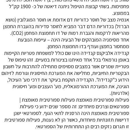
פחמימות. בשתי קבוצת הטיפול ניתנה דיאטה של כ- 1900 קק"ל
בממוצע.
אנמיה
מצב של חוסר כדוריות דם אדומת או חוסר המוגלובין (נושא
הברזל) בכדוריות הדם דבר המביא לחוסר סדירות בהעברת החמצן
מהריאות לרקמות והגברת רמות של דו תחמוצת הפחמן (CO2).
אחד מסימניה המובהקים של הבעיה הינה – עייפות הנובעת
ממחסור בחמצן ועודף בדו תחמוצת הפחמן.
קנדידה אלביקנס
קנדידה הינו שם כולל למשפחת פטריות הקיימות
באופן נורמאלי בכל אחד מאיתנו בצינורות במעיים. זהו טיפוס של
פטריית שמרים אשר במצבים מסוימים מתחילה להתרבות על חשבון
הבקטריות החיוביות, מחלישה את המערכת החיסונית וגורמת לזיהום
הידוע כ"קנדידה". הקנדידה תוקפת בעיקר את דרכי מע' העיכול,
הוגינה, את המערכת ההורמונאלית, מע' העצבים ומע' חיסונית
(אלרגיות).
פעילות ספורטיבית מאומצת
פעילות ספורטיבית מאומצת |
ספורטאים וצרכים מיוחדים: זה מספר שנים ידוע כי פעילות
ספורטיבית מאומצת הינה הרסנית לתאי הגוף. לספורטאי ישנן
דרישות תזונתיות מיוחדות, כאשר הן לא נענות, פעילות ספורטיבית
זו תגרום נזקים רבים הן התחרותית של הספורטאי.