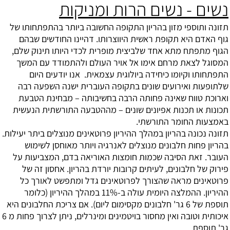
נשים - נשים הרות ומניקות
תזונה ותוספי מזון בהריון
התקופה החשובה ביותר בהתפתחותו של
גוף האדם היא תקופת ראשית היווצרותו. דהיינו החודשים שבהם
הגוף מתפתח מתא אחד שלביצית מופרית לכדי היותו תינוק שלם,
המסוגל לצאת מרחם אימו אל אויר העולם ולהתמודד עם המשך
התפתחותו וקיומו כיחידה ביולוגית עצמאית. אנו יודעים היום
שלתופעות ואירועים שונים בתקופה העוברית ישנה השפעה רבה
וארוכת טווח שאינה פחותה הרבה בחשיבותה – מבחינת הטבעת
תכונות או תכנות אפיונים שונים – מההטבעה התורשתית הנעשית
באמצעות החומר התורשתי.
תזונה נכונה בהריון
במהלך ההיריון פרוטאינים מנוצלים ביתר יעילות.
בהריון פחות חלבונים מנוצלים לאנרגיה ויותר מאוחסן לשימוש
העובר. זאת הסיבה שכמות חומצות האוריאה בדם, המצביעות על
פירוק של חלבונים, לעיתים קרובות יורדת בהריון. אחסון זה של
פרוטאינים מראה שהצורך לפרוטאינים גדל ומתפשט לאורך כל
ההיריון. ההמלצה היומית עולה ב-11% במהלך ההיריון (כלומר
תוספת של 6 גר' חלבונים מקסימום ליום). אם צריכת החלבונים היא
איכותית וטובה ואין מחסור בויטמינים ומינרלים, ניתן לצרוך פחות מ 6
גר' תוספת.