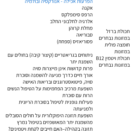
הפרעות אכילה - אנורקסיה ובולמיה
אקנה
הרפס סימפלקס
אלרגיה לחלבוני החלב
מחלת קרוהן
תכולת ברזל
סבוריאה
במזונות נבחרים
פסוריאזיס (ספחת)
חומצה פולית
במזונות
ניתוחים בגריאטריים (קיצור קיבה) בחולים עם
תכולת ויטמין B12
השמנת יתר
במזונות נבחרים
פרות קדושות אינן מייצרות סויה
אורך חיים כדרך מניעה להשמנה וסוכרת
סויה, פיטואסטרוגנים ובריאות האישה
השפעת מרכיב הפחמימות על הטיפול הנשים
הרות עם סוכרת
פעילות גופנית לטיפול בסוכרת הריונית
ולמניעתה
השפעת תזונה היפוקלורית על חולים הסובלים
מהשמנת יתר המאושפזים בטיפול נמרץ
תזונה בקהילה–האם חייבים לקחת ויטמינים?