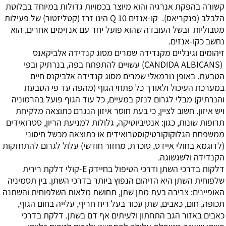
קשורה בהפקת אנרגיה והוא מיוצר בכמויות גדולות במיוחד בבלוטת
הלבלב (פנקריאס). קו-אנזים Q 10 הינו זרז (קטליזטור) של פעילות
מטבוליות ובשל העובדה שהוא פועל יחד עם אנזימים אחרים, הוא
נחשב כקו-אנזים.
זיהומים וגינליים מקנדידה
שמרים מסוג קנדידה אלביקאנס
(CANDIDA ALBICANS) עשויים להתפתח בפה, בנרתיק ובפי
הטבעת. באופן נורמאלי שמרים מסוג קנדידה אלביקנס חיים
במערכת העיכול ולאורך כל פתחי הגוף (מהפה עד פי הטבעת
והנרתיק) מבלי לגרום לנזק במעיים, כל עוד הגוף פועל בהרמוניה
ויש איזון. חשוב לציין, כי בעת חוסר איזון הנגרם כתוצאה מלקיחת
תרופות שונות, כגון: אנטיביוטיקה, גלולות למניעת הריון, סטרואידים
ממשפחת הגלוקוקורטיקוסטרואידים או כתוצאה מכשל חיסוני
(לדוגמא בחולי איידס, סוכרת, מחזור חודשי) עלול לגרום להתחזקות
הקנדידה ולשגשוגה.
דלקות בדרכי השתן ודרכי הטיפול בחיידק E-קולי
דלקת רירית
שלפוחית השתן היא הזיהום הנפוץ ביותר בדרכי השתן. בין תסמיניה
האופיינים: צריבה בעת מתן שתן, תחושת מלאות השלפוחית והשתנה
תכופה, חום, כאבים, שתן עכור בעל ריח חריף, עלייה בחום הגוף,
כאבים באזור הגב התחתון ולעיתים אף דם בשתן. דלקת בדרכי