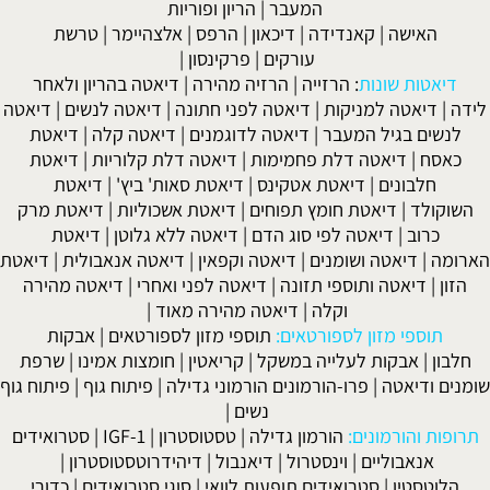
המעבר
|
הריון ופוריות
האישה
|
קאנדידה
|
דיכאון
|
הרפס
|
אלצהיימר
|
טרשת
עורקים
|
פרקינסון
|
דיאטות שונות
:
הרזייה
|
הרזיה מהירה
|
דיאטה בהריון ולאחר
לידה
|
דיאטה למניקות
|
דיאטה לפני חתונה
|
דיאטה לנשים
|
דיאטה
לנשים בגיל המעבר
|
דיאטה לדוגמנים
|
דיאטה קלה
|
דיאטת
כאסח
|
דיאטה דלת פחמימות
|
דיאטה דלת קלוריות
|
דיאטת
חלבונים
|
דיאטת אטקינס
|
דיאטת סאות' ביץ'
|
דיאטת
השוקולד
|
דיאטת חומץ תפוחים
|
דיאטת אשכוליות
|
דיאטת מרק
כרוב
|
דיאטה לפי סוג הדם
|
דיאטה ללא גלוטן
|
דיאטת
הארומה
|
דיאטה ושומנים
|
דיאטה וקפאין
|
דיאטה אנאבולית
|
דיאטת
הזון
|
דיאטה ותוספי תזונה
|
דיאטה לפני ואחרי
|
דיאטה מהירה
וקלה
|
דיאטה מהירה מאוד
|
תוספי מזון לספורטאים:
תוספי מזון לספורטאים
|
אבקות
חלבון
|
אבקות לעלייה במשקל
|
קריאטין
|
חומצות אמינו
|
שרפת
שומנים ודיאטה
|
פרו-הורמונים הורמוני גדילה
|
פיתוח גוף
|
פיתוח גוף
נשים
|
תרופות והורמונים:
הורמון גדילה
|
טסטוסטרון
|
IGF-1
|
סטרואידים
אנאבוליים
|
וינסטרול
|
דיאנבול
|
דיהידרוטסטוסטרון
|
הלוטסטין
|
סטרואידים תופעות לוואי
|
סוגי סטרואידים
|
כדורי