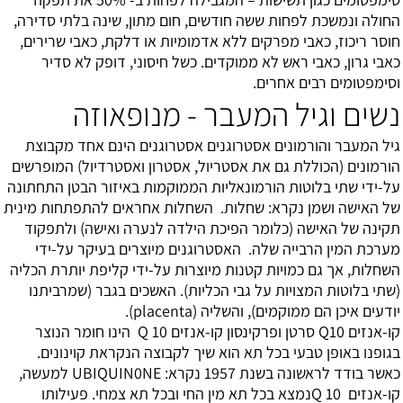
החולה ונמשכת לפחות ששה חודשים, חום מתון, שינה בלתי סדירה,
חוסר ריכוז, כאבי מפרקים ללא אדמומיות או דלקת, כאבי שרירים,
כאבי גרון, כאבי ראש לא ממוקדים. כשל חיסוני, דופק לא סדיר
וסימפטומים רבים אחרים.
נשים וגיל המעבר - מנופאוזה
גיל המעבר והורמונים אסטרוגנים
אסטרוגנים הינם אחד מקבוצת
הורמונים (הכוללת גם את אסטריול, אסטרון ואסטרדיול) המופרשים
על-ידי שתי בלוטות הורמונאליות הממוקמות באיזור הבטן התחתונה
של האישה ושמן נקרא: שחלות. השחלות אחראים להתפתחות מינית
תקינה של האישה (כלומר הפיכת הילדה לנערה ואישה) ולתפקוד
מערכת המין הרבייה שלה. האסטרוגנים מיוצרים בעיקר על-ידי
השחלות, אך גם כמויות קטנות מיוצרות על-ידי קליפת יותרת הכליה
(שתי בלוטות המצויות על גבי הכליות). האשכים בגבר (שמרביתנו
יודעים איכן הם ממוקמים), והשליה (placenta).
קו-אנזים Q10 סרטן ופרקינסון
קו-אנזים Q 10 הינו חומר הנוצר
בגופנו באופן טבעי בכל תא הוא שיך לקבוצה הנקראת קוינונים.
כאשר בודד לראשונה בשנת 1957 נקרא: UBIQUIN0NE למעשה,
קו-אנזים Q 10נמצא בכל תא מין החי ובכל תא צמחי. פעילותו