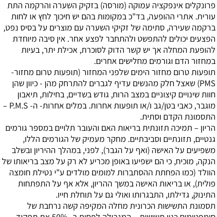
פרונקלים
אינפקציה עמוקה (מורסה) בזקיק השערה והרקמה התת
עורית. אתרי ההופעה, בד"כ במקומות בהם יש חיכוך לחץ או לחות
ברקמה שעירה, סתימה של זקיקי השערה עם מוצרים על בסיס נפט,
הפצעים יכולים להתפשט ולהתחבר לפצע אחר. אין סיבה מיוחדת
להופעת המחלה אך יש קשר הדוק לסוכרת, אכילת יתר, בעיות
במחזור הדם וגורמים מחלישים אחרים.
תופעות טרום מחזור
הימים שלפני המחזור (תופעות טרום מחזור-
PMS) שאצל חלק מהנשים עדיף לגברים להתרחק מהן - כיוון שהן
חוות שינויים קיצוניים במצב הרוח, גודש בשדיים, בחילות, תיאבון
מוגבר, כאבי בטן/גב ו/או תופעות אחרות. במלים אחרות- ה- P.M.S –
התסמונת הקדם וסתית.
הריון – תמיכה תזונתית
בריאות האם והעובר תלויים במספר גורמים
גנטיים, תזונתיים וסביבתיים. מחקר מעמיק של הגורמים הללו,
משפיעים על האישה (ואף על הגבר), לפני, במהלך ההיריון ובשלב
הנקה, מוכיח, כי הם ישפיעו באופן מכריע לא רק על מצב בריאותו של
הוולד (כמו הפחתת ההסתברות למומים מולדים ע"י נטילת חומצה
פולית), או בריאות האישה במשך ההריון, אלא אף על התפתחות
התינוק, גדילתו, התבגרותו ואולי גם על תוחלת חייו.
תסמונת התשישות הכרונית
מחלה המקיפה קשה נרחבת של
סימפטומים כגון תשישות – המגבילה לפחות ב- 50% את תפקוד