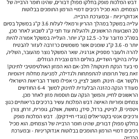
דבש המלכות מופק בחלקו מפולן דבורים, שהינו חומר הרבייה של
הצמחים. הוא מכיל רכיבים דמויי הורמון התומכים בבלוטות
אנדוקריניות - ובמערכת הרבייה.
עלייה במשקל במהלך ההריון
ורמאלי לעלות 3.6 ק"ג במשקל בסיום
20 השבועות הראשונים, ולהעלות עוד חצי ק"ג לשבוע לאחר מכן,
בסה"כ מדובר על כ- 12.5 ק"ג יותר. העלייה במשקל אמורה להיות
יותר מ- 3.6 ק"ג שומנים אשר משמשים כרזרבה לעזור להבטיח
להרה ולעובר מספיק אנרגיה. שאר המשקל נוצר מהעובר, השליה,
עליה בהיקף השדיים, בווליום הדם וצבירת הנוזלים.
מי בעד הנקת תינוקות?
חלב-אם הוא המזון האולטימטיבי לתינוק!
זאת בשל תרומתו להתפתחות ולגדילה, למניעת מחלות זיהומיות
ולקשר אם- תינוק. חשוב לציין, כי אפילו משרד הבריאות הישראלי
מעודד הנקה כהזנה הבלעדית לתינוק למשך 6-4 ‏החודשים
הראשונים לחייו, והמשך הנקה עם תוספות מזון לאחר מכן.
צמחים ופוריות האישה
דבש המלכות עשיר ברכיבים בריאותיים כגון:
ויטמיני B, לציטין, ברזל, סידן, נחושת, אשלגן, גופרית, זרחן, צורן
ורכיבים אנטי בקטריאלים (נוגדי חיידקים). דבש המלכות מופק
בחלקו מפולן דבורים, שהינו חומר הרבייה של הצמחים. הוא מכיל
רכיבים דמויי הורמון התומכים בבלוטות אנדוקריניות - ובמערכת
הרבייה.