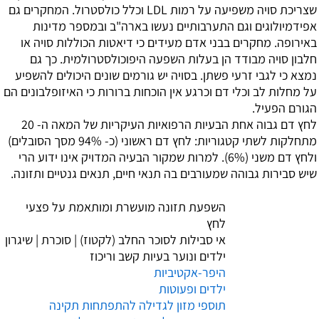
שצריכת סויה משפיעה על רמות LDL וכלל כולסטרול. המחקרים גם
אפידמיולוגים וגם התערבותיים נעשו בארה"ב ובמספר מדינות
באירופה. מחקרים בבני אדם מעידים כי דיאטות הכוללות סויה או
חלבון סויה מבודד הן בעלות השפעה היפוכולסטרולמית. כך גם
נמצא כי לגבי זרעי פשתן. בסויה יש גורמים שונים היכולים להשפיע
על מחלות לב וכלי דם וכרגע אין הוכחות ברורות כי האיזופלבונים הם
הגורם הפעיל.
לחץ דם גבוה
אחת הבעיות הרפואיות העיקריות של המאה ה- 20
מתחלקות לשתי קטגוריות: לחץ דם ראשוני (כ- 94% מסך הסובלים)
ולחץ דם משני (6%). למרות שמקור הבעיה המדויק אינו ידוע הרי
שיש סבירות גבוהה שמעורבים בה תנאי חיים, תנאים גנטיים ותזונה.
השפעת תזונה מועשרת ומותאמת על פצעי
לחץ
אי סבילות לסוכר החלב (לקטוז)
|
סוכרת
|
שיגרון
ילדים ונוער בעיות קשב וריכוז
היפר-אקטיביות
ילדים ופעוטות
תוספי מזון לגדילה להתפתחות תקינה