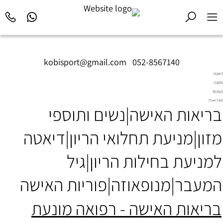
kobisport@gmail.com
|
052-8567140
דיאטה
ותזונה
בשיטת
Diet2All:
בריאות האישה|נשים ותוספי
המדע
שמאחורי
הגוף
מזון|מניעת תחלואי הריון|דיאטה
המושלם.
למניעת בחילות הריון|גיל
המעבר|מנופאוזה|פוריות האישה
בריאות האישה - רפואה מונעת