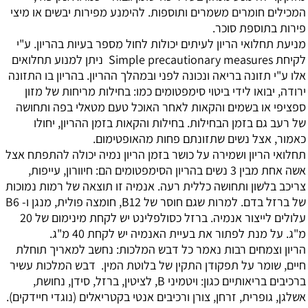
המכילים חומרים משמרים ותוספות. להימנע מפירות יבשים או מיצי
פירות בתוספת סוכר.
מניעת תחלואי הריון
לעיתים יכולות לחול מספר בעיות בהריון. ע"י
לקיחת Simple precautionary measures ניתן למנוע תחלואים
אלו ע"י תזונה בריאה ונכונה לפני ובמהלך ההריון. בהריון בו התזונה
ירודה, יבואו לידי ביטוי סימפטומים כמו: בחילות מריחות של מזון
ספציפי או בשמים והקאות לאחר האוכל טעם מטאלי בפה ותחושה
של רעב גם בזמן הבחילות. בחילות והקאות בזמן ההריון, יחולו
כאמור, אצל נשים שתזונתם פחות מהאופטימום.
תחלואי הריון ושמירה על כושר בזמן הריון
נמיה יכולה להתפתח אצל
אשה אחת מבין 3 נשים בהריון הסימפטומים הם: חיוורון, עייפות,
צריכב בלשון ותחושה כללית רעה. אנמיה זו תוצאה של רמות נמוכות
של ברזל בדם. למרות שגם חוסר של B12, חומצה פולית, מנגן ו- B6
עלולים לייצור אנמיה. ברזל כסולפלינט יש לקחת מינימום של 20
מ"ג. על מנת לפתור את בעיית האנמיה יש לקחת 40 מ"ג.
הריון וצמחים
רבות נאמר כל דבש המלכות: נחשב למאריך תוחלת
חיים, שומר על תפקודן התקין של בלוטת המין. דבש המלכות עשיר
ברכיבים בריאותיים כגון: ויטמיני B, לציטין, ברזל, סידן, נחושת,
אשלגן, גופרית, זרחן, צורן ורכיבים אנטי בקטריאלים (נוגדי חיידקים).