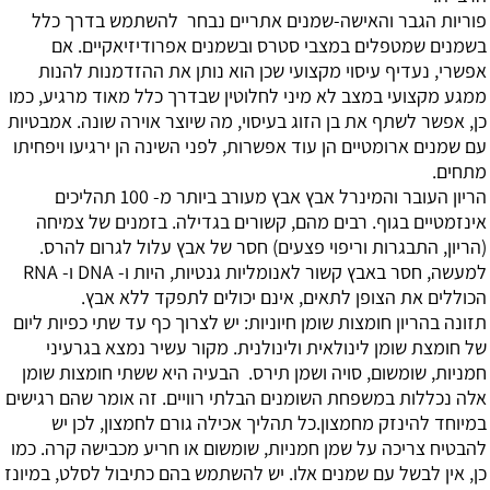
פוריות הגבר והאישה-שמנים אתריים
נבחר להשתמש בדרך כלל
בשמנים שמטפלים במצבי סטרס ובשמנים אפרודיזיאקיים. אם
אפשרי, נעדיף עיסוי מקצועי שכן הוא נותן את ההזדמנות להנות
ממגע מקצועי במצב לא מיני לחלוטין שבדרך כלל מאוד מרגיע, כמו
כן, אפשר לשתף את בן הזוג בעיסוי, מה שיוצר אוירה שונה. אמבטיות
עם שמנים ארומטיים הן עוד אפשרות, לפני השינה הן ירגיעו ויפחיתו
מתחים.
הריון העובר והמינרל אבץ
אבץ מעורב ביותר מ- 100 תהליכים
אינזמטיים בגוף. רבים מהם, קשורים בגדילה. בזמנים של צמיחה
(הריון, התבגרות וריפוי פצעים) חסר של אבץ עלול לגרום להרס.
למעשה, חסר באבץ קשור לאנומליות גנטיות, היות ו- DNA ו- RNA
הכוללים את הצופן לתאים, אינם יכולים לתפקד ללא אבץ.
תזונה בהריון
חומצות שומן חיוניות: יש לצרוך כף עד שתי כפיות ליום
של חומצת שומן לינולאית ולינולנית. מקור עשיר נמצא בגרעיני
חמניות, שומשום, סויה ושמן תירס. הבעיה היא ששתי חומצות שומן
אלה נכללות במשפחת השומנים הבלתי רוויים. זה אומר שהם רגישים
במיוחד להינזק מחמצון.כל תהליך אכילה גורם לחמצון, לכן יש
להבטיח צריכה על שמן חמניות, שומשום או חריע מכבישה קרה. כמו
כן, אין לבשל עם שמנים אלו. יש להשתמש בהם כתיבול לסלט, במיונז