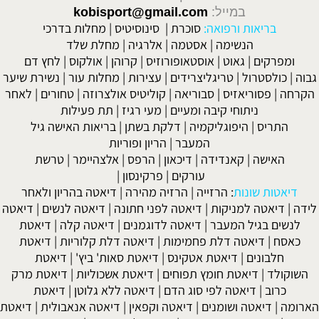
במייל:
kobisport@gmail.com
בריאות ורפואה:
סוכרת
|
סינוסיטיס
|
מחלות בדרכי
הנשימה
|
אסטמה
|
אלרגיה
|
מחלת שלד
ומפרקים
|
גאוט
|
אוסטאופורוזיס
|
קרוהן
|
אולקוס
|
לחץ דם
גבוה
|
כולסטרול
|
טריגליצרידים
|
עצירות
|
מחלות עור
|
נשירת שיער
הקרחה
|
פסוריאזיס
|
סבוריאה
|
קוליטיס אולצרוזה
|
טחורים
|
לאחר
ניתוחי קיבה ומעיים
| מעי רגיז |
תת פעילות
התריס
|
היפוגליקמיה
|
דלקת בשתן
|
בריאות האישה גיל
המעבר
|
הריון ופוריות
האישה
|
קאנדידה
|
דיכאון
|
הרפס
|
אלצהיימר
|
טרשת
עורקים
|
פרקינסון
|
דיאטות שונות
:
הרזייה
|
הרזיה מהירה
|
דיאטה בהריון ולאחר
לידה
|
דיאטה למניקות
|
דיאטה לפני חתונה
|
דיאטה לנשים
|
דיאטה
לנשים בגיל המעבר
|
דיאטה לדוגמנים
|
דיאטה קלה
|
דיאטת
כאסח
|
דיאטה דלת פחמימות
|
דיאטה דלת קלוריות
|
דיאטת
חלבונים
|
דיאטת אטקינס
|
דיאטת סאות' ביץ'
|
דיאטת
השוקולד
|
דיאטת חומץ תפוחים
|
דיאטת אשכוליות
|
דיאטת מרק
כרוב
|
דיאטה לפי סוג הדם
|
דיאטה ללא גלוטן
|
דיאטת
הארומה
|
דיאטה ושומנים
|
דיאטה וקפאין
|
דיאטה אנאבולית
|
דיאטת