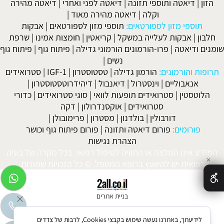
הזון
|
דיאטה ותוספי תזונה
|
דיאטה לפני ואחרי
|
דיאטה מהירה
וקלה
|
דיאטה מהירה מאוד
|
תוספי מזון לספורטאים:
תוספי מזון לספורטאים
|
אבקות
חלבון
|
אבקות לעלייה במשקל
|
קריאטין
|
חומצות אמינו
|
שרפת
שומנים ודיאטה
|
פרו-הורמונים הורמוני גדילה
|
פיתוח גוף
|
פיתוח גוף
נשים
|
תרופות והורמונים:
הורמון גדילה
|
טסטוסטרון
|
IGF-1
|
סטרואידים
אנאבוליים
|
וינסטרול
|
דיאנבול
|
דיהידרוטסטוסטרון
|
הלוטסטין
|
סטרואידים תופעות לוואי
|
סוגי סטרואידים
|
כדורי
סטרואידים
|
אוקסנדרולון
|
דקה
דורבולין
|
בולדנון
|
מסטרון
|
פרימובולן
|
פורומים:
פורום דיאטה ותזונה
|
פורום פיתוח גוף וכושר
הצהרת נגישות
המידע אינו המלצה או התוויה לטיפול רפואי. בכל מקרה של בעיה
✕
רפואית יש להיוועץ ברופא המטפל. © כל הזכויות שמורות.
בניית אתרים
לידיעתך, באתרנו נעשה שימוש בקבצי Cookies, לרבות של צדדים