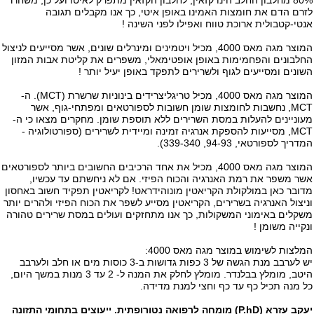
לזרם הדם את חומצות האמינו באופן איטי, כך אנו מקבלים תגובה
אנטי-קטבולית ארוכת טווח ואפילו לפני השינה !
המוצר מגה מאס 4000, מכיל ויטמינים ומינרלים שונים, אשר מסייעים לניצול
החלבונים והפחמימות באופן אופטימאלי, משפרים את קליטת אבות המזון
השונים ומסייעים לגוף ולשרירים לתפקד באופן יעיל יותר !
המוצר מגה מאס 4000, מכיל
טריגליצרידים בינוניות שרשרת
(MCT). ה-
MCT, נחשבות לחומצות שומן חשובות לספורטאים ומפתחי-גוף, אשר
מעוניינים להעלות במסת השרירים ללא תוספת שומן. מחקרים מצאו כי ה-
MCT, מסייעות להספקת אנרגיה זמינה ומיידית לשרירים (ספורטולוגיה -
המדריך לספורטאי, 94-93, 339-340).
המוצר מגה מאס 4000, מכיל את אחד הרכיבים החשובים ביותר לספורטאים
אשר משפר את רמת האנרגיה והכוח הפיזי. אם לא ניחשתם עד עכשיו,
מדובר כאן במולקולת הקריאטין מונוהידראט! לקריאטין תפקיד חשוב באחסון
וניצול האנרגיה בשרירים, הקריאטין מסייע לשפר את הכוח הפיזי ולהרים יותר
משקלים באימוני המשקולות, כך אנו מתחזקים ועולים במסת שרירים טהורה
ונקייה משומן !
המלצות לשימוש במוצר מגה מאס 4000:
יש לערבב מנת הגשה של 3 כפות גדושות ב-3 כוסות מים או חלב ולערבב
היטב, מומלץ בבלנדר. מומלץ לחלק את המנה ל- 2 עד 3 מנות במשך היום,
כל מנה תכיל כף עד כף וחצי למנת מדידה.
יעקב עזרא (P.hD) מומחה לרפואה נטורופתית. ייעוצים בתחומי התזונה