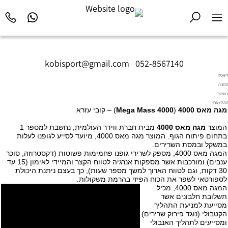
kobisport@gmail.com
|
052-8567140
דיאטה
ותזונה
בשיטת
Diet2All:
מגה מאס 4000
(
4000
Mega Mass
) – קובי עזרא
המדע
שמאחורי
המוצר
מגה מאס 4000
מבית חברת ווידר העולמית, נחשבת למספר 1
הגוף
בתחום פיתוח הגוף. המוצר מגה מאס 4000, מיועד לסייע לגופנו לעלות
המושלם.
במשקל ובמסת השרירים.
המגה מאס 4000, מספק לשרירי גופנו פחמימות פשוטות (דקסטרוזה, סוכר
ענבים) ומורכבות אשר מספקות אנרגיה לטווח הקצר והמיידי לאימון (15 עד
30 דקות, וגם לטווח הארוך למשך מספר שעות), כך בעצם ניתנת היכולת
לספורטאי לשפר את הכוח הפיזי בהרמת משקולות.
המגה מאס 4000, מכיל
תשלובת חלבונים אשר
מסייעת למניעת התהליך
הקטבולי (נוגד פירוק שרירים)
ומסייעים לתהליך האנבולי