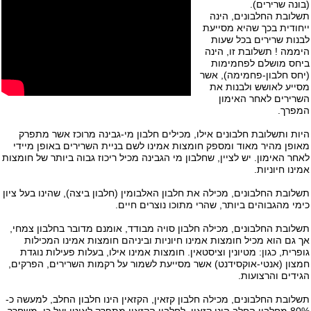
(בונה שרירים).
תשלובת החלבונים, הינה
ייחודית בכך שהיא מסייעת
לבנות שרירים בכל שעות
היממה ! תשלובת זו, הינה
ביחס מושלם לפחמימות
(יחס חלבון-פחמימה), אשר
מסייע לאושש ולבנות את
השרירים לאחר האימון
המפרך.
היות
ותשלובת חלבונים
אילו, מכילים חלבון מי-גבינה מרוכז אשר מתפרק
מאופן מהיר מאוד ומספק חומצות אמינו לשם בניית השרירים באופן מיידי
לאחר האימון. יש לציין, שחלבון מי הגבינה מכיל ריכוז גבוה ביותר של חומצות
אמינו חיוניות.
תשלובת החלבונים, מכילה את חלבון האלבומין (חלבון ביצה), שהינו בעל ציון
כימי מהגבוהים ביותר, שהרי מתוכו נוצרים חיים.
תשלובת החלבונים, מכילה חלבון סויה מבודד, אומנם מדובר בחלבון צמחי,
אך גם הוא מכיל חומצות אמינו חיוניות וביניהם חומצות אמינו המכילות
גופרית, כגון: מטיונין וציסטאין. חומצות אמינו אילו, בעלות פעילות נוגדת
חמצון (אנטי-אוקסידנט) אשר מסייעת לשמור על רקמות השרירים, הפרקים,
הגידים והרצועות.
תשלובת החלבונים, מכילה
חלבון קזאין
, הקזאין הינו חלבון החלב, למעשה כ-
80% מחלבון החלב הינו קזאין, לחלבון הקזאין מתפרק לאיטו ועל כן, משחרר