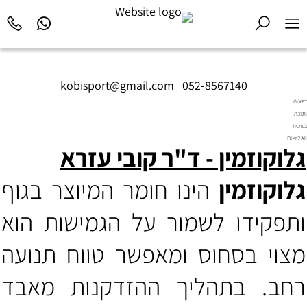
kobisport@gmail.com
|
052-8567140
דיאטה
ותזונה
בשיטת
Diet2All:
גלוקוזמין - ד"ר קובי עזרא
המדע
שמאחורי
הגוף
גלוקוזמין
הינו חומר המיוצר בגוף
המושלם.
ותפקידו לשמור על הגמישות הוא
מצוי בסחוס ומאפשר טווח תנועה
רחב. בתהליך ההזדקנות מאבד