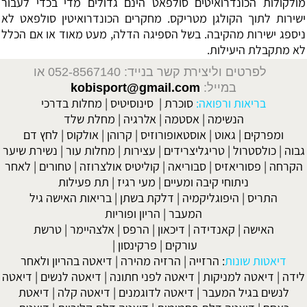
מולקולות הכונדרואיטים סולפאט הינם גדולים מדי בכדי לעבור
ישירות לתוך הקולגן מטריקס. מחקרים הכונדרואיטין סולפאט לא
ניספג ישירות מהקיבה. בשל הספיגה הדלה, מעט מאוד או אם הכלל
לא מתקבלת היעילות.
לפרטים וליצירת קשר בנייד: 052-8567140
או
במייל:
kobisport@gmail.com
בריאות ורפואה:
סוכרת
|
סינוסיטיס
|
מחלות בדרכי
הנשימה
|
אסטמה
|
אלרגיה
|
מחלת שלד
ומפרקים
|
גאוט
|
אוסטאופורוזיס
|
קרוהן
|
אולקוס
|
לחץ דם
גבוה
|
כולסטרול
|
טריגליצרידים
|
עצירות
|
מחלות עור
|
נשירת שיער
הקרחה
|
פסוריאזיס
|
סבוריאה
|
קוליטיס אולצרוזה
|
טחורים
|
לאחר
ניתוחי קיבה ומעיים
| מעי רגיז |
תת פעילות
התריס
|
היפוגליקמיה
|
דלקת בשתן
|
בריאות האישה גיל
המעבר
|
הריון ופוריות
האישה
|
קאנדידה
|
דיכאון
|
הרפס
|
אלצהיימר
|
טרשת
עורקים
|
פרקינסון
|
דיאטות שונות
:
הרזייה
|
הרזיה מהירה
|
דיאטה בהריון ולאחר
לידה
|
דיאטה למניקות
|
דיאטה לפני חתונה
|
דיאטה לנשים
|
דיאטה
לנשים בגיל המעבר
|
דיאטה לדוגמנים
|
דיאטה קלה
|
דיאטת