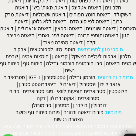
כאסח
|
דיאטה דלת פחמימות
|
דיאטה דלת קלוריות
|
דיאטת
חלבונים
|
דיאטת אטקינס
|
דיאטת סאות' ביץ'
|
דיאטת
השוקולד
|
דיאטת חומץ תפוחים
|
דיאטת אשכוליות
|
דיאטת מרק
כרוב
|
דיאטה לפי סוג הדם
|
דיאטה ללא גלוטן
|
דיאטת
הארומה
|
דיאטה ושומנים
|
דיאטה וקפאין
|
דיאטה אנאבולית
|
דיאטת
הזון
|
דיאטה ותוספי תזונה
|
דיאטה לפני ואחרי
|
דיאטה מהירה
וקלה
|
דיאטה מהירה מאוד
|
תוספי מזון לספורטאים:
תוספי מזון לספורטאים
|
אבקות
חלבון
|
אבקות לעלייה במשקל
|
קריאטין
|
חומצות אמינו
|
שרפת
שומנים ודיאטה
|
פרו-הורמונים הורמוני גדילה
|
פיתוח גוף
|
פיתוח גוף
נשים
|
תרופות והורמונים:
הורמון גדילה
|
טסטוסטרון
|
IGF-1
|
סטרואידים
אנאבוליים
|
וינסטרול
|
דיאנבול
|
דיהידרוטסטוסטרון
|
הלוטסטין
|
סטרואידים תופעות לוואי
|
סוגי סטרואידים
|
כדורי
סטרואידים
|
אוקסנדרולון
|
דקה
דורבולין
|
בולדנון
|
מסטרון
|
פרימובולן
|
פורומים:
פורום דיאטה ותזונה
|
פורום פיתוח גוף וכושר
הצהרת נגישות
המידע אינו המלצה או התוויה לטיפול רפואי. בכל מקרה של בעיה
✕
רפואית יש להיוועץ ברופא המטפל. © כל הזכויות שמורות.