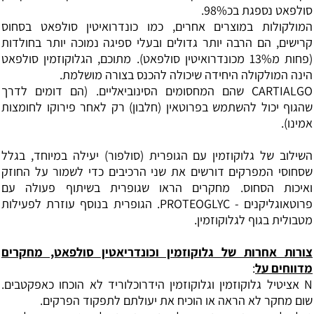
סולפאט נספגת בכ98%.
המולקולות במוצרים אחרים, כמו כונדרואיטין סולפאט בסחוס
קרישים, הם הרבה יותר גדולים ובעלי ספיגה נמוכה יותר בחולדות
(פחות מ13% מכונדרואיטין סולפאט). מתוכם, הגלוקוזמין סולפאט
הינה המולקולה היחידה שיכולה להכנס בצורה מושלמת.
CARTIALGO שהם המחסומים הסינוביאליים. (הם דומים לדרך
שהגוף יכול להשתמש בפרוטאין (חלבון) רק לאחר פירוקו לחומצות
אמינו).
השילוב של גלוקוזמין עם הגופרית (סולפור) יעילה במיוחד, בגלל
שסחוסי המפרקים דורשים את שני הרכיבים כדי לשמור על החוזק
ואיכות הסחוס. מחקרים הראו שגופרית בשיתוף פעולה עם
פרוטאוגליקנים - PROTEOGLYC. הגופרית בנוסף עוזרת לפעילות
מטבולית בגוף לגלוקוזמין.
צורות אחרות של גלוקוזמין וכונדריאטין סולפאט, מחקרים
מדווחים על
:
N אציטיל גלוקוזמין וגלוקוזמין הידרוכלוריד לא הוכחו כאפקטבים.
שום מחקר לא הראה או הוכיח את יעולתם לתפקוד הפרקים.