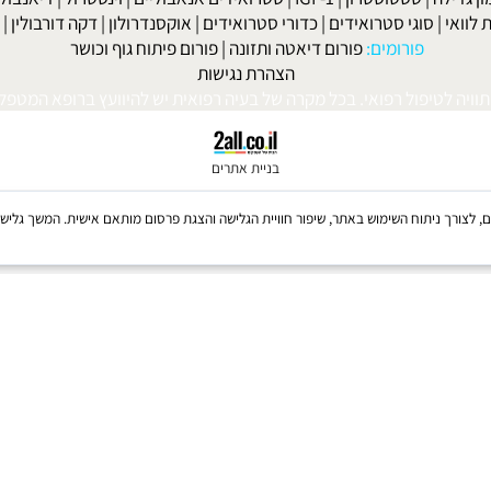
 אנאבולית
|
דיאטת הזון
|
דיאטה ותוספי תזונה
|
דיאטה לפני ואחרי
|
דיא
ות לעלייה במשקל
|
קריאטין
|
חומצות אמינו
|
שרפת שומנים ודיאטה
|
פ
לה
|
טסטוסטרון
|
IGF-1
|
סטרואידים אנאבוליים
|
וינסטרול
|
דיאנבול
|
ד
|
סוגי סטרואידים
|
כדורי סטרואידים
|
אוקסנדרולון
|
דקה דורבולין
|
בול
פורומים:
פורום דיאטה ותזונה
|
פורום פיתוח גוף וכושר
הצהרת נגישות
לטיפול רפואי. בכל מקרה של בעיה רפואית יש להיוועץ ברופא המטפל. © 
בניית אתרים
Coo, לרבות של צדדים שלישיים, לצורך ניתוח השימוש באתר, שיפור חוויית הגלישה והצגת פרסום מותאם אישית. 