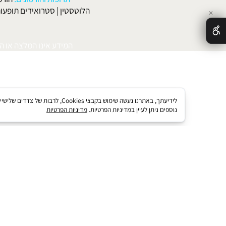
הארומה
|
דיאטה ושומנים
|
דיאטה וקפאין
|
דיאטה
תוספי מזון לספורטאים:
תוספי מזון לספורטאים
|
אבקות חלבון
|
אבק
תרופות והורמונים:
הורמון גדי
הלוטסטין
|
סטרואידים תופעות לוואי
המידע אינו המלצה או התוויה 
לידיעתך, באתרנו נעשה שימוש בקבצי kies
נוספים ניתן לעיין במדיניות הפרטיות.
מדיניות הפרטיות