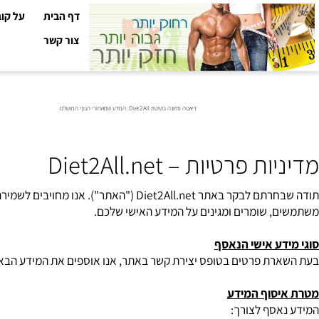
דף הבית
על קובי עזר
צור קשר
דיאטה ותזונה בשיטת Diet2All: המדע שמאחורי הגוף המושלם.
יות פרטיות –
Diet2All.net
חרתם לבקר באתר
Diet2All.net
 שומרים ומגינים על המידע האישי שלכם.
ע אישי הנאסף
ת פרטים בטופס יצירת קשר באתר, אנו אוספים את המידע הבא: שם ומש
סוף המידע