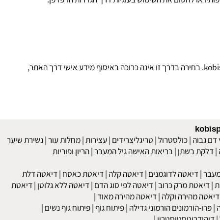
ו או לחסום את השימוש בעוגיות דרך הגדרות הדפדפן.
k
. בחירה בדרך זו אינה כרוכה באיסוף מידע אישי דרך האתר,
kob
 גבוה
|
כולסטרול
|
טריגליצרידים
|
עצירות
|
מחלות עור
|
נשירת שיער
לקת בשתן
|
בריאות האישה גיל המעבר
|
הריון ופוריות
בר
|
דיאטה לדוגמנים
|
דיאטה קלה
|
דיאטת כאסח
|
דיאטה דלת
דיאטת מרק כרוב
|
דיאטה לפי סוג הדם
|
דיאטה ללא גלוטן
|
דיאטת