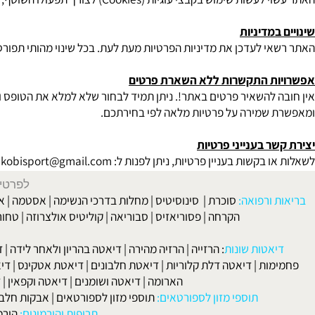
ידע טכנולוגי
י לעשות שימוש בקבצי עוגיות (
Cookies
) לצורך תפעולו השוטף, שיפו
מדיניות
י לעדכן את מדיניות הפרטיות מעת לעת. בכל שינוי מהותי תפורסם ה
ת התקשרות ללא השארת פרטים
 להשאיר פרטים באתר!
. ניתן תמיד לבחור שלא למלא את הטופס ולפנות אלינו ישירות בט
שמירה על פרטיות מלאה לפי בחירתכם.
ר בענייני פרטיות
 בקשות בעניין פרטיות, ניתן לפנות ל:
kobisport@gmail.com
או בטלפון 140
לפרטים וליצירת ק
 ורפואה:
סוכרת
|
סינוסיטיס
|
מחלות בדרכי הנשימה
|
אסטמה
|
אלרגיה
הקרחה
|
פסוריאזיס
|
סבוריאה
|
קוליטיס אולצרוזה
|
טחורים
|
לא
האיש
אטות שונות
:
הרזייה
|
הרזיה מהירה
|
דיאטה בהריון ולאחר לידה
|
דיאטה 
מות
|
דיאטה דלת קלוריות
|
דיאטת חלבונים
|
דיאטת אטקינס
|
דיאטת סא