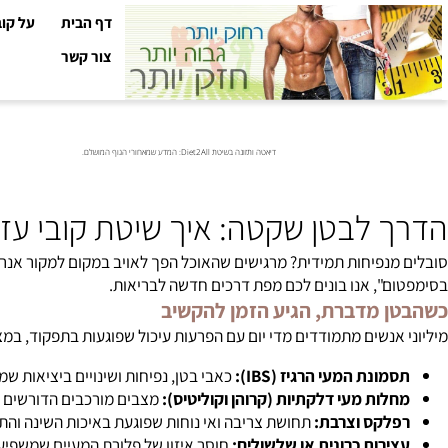
דף הבית
על קובי עזר
צור קשר
דיאטה ותזונה בשיטת Diet2All: המדע שמאחורי הגוף המושלם.
 לבטן שקטה: איך שיטת קובי עזרא 
נפיחות תמידית? מרגישים שהאוכל הפך לאויב במקום למקור אנרגיה? מחל
", אנו בונים לכם מפת דרכים חדשה לבריאות.
 מדברת, הגיע הזמן להקשיב
אנשים מתמודדים מדי יום עם הפרעות עיכול שפוגעות בתפקוד, במצב הרוח
ונת המעי הרגיז (IBS):
כאבי בטן, נפיחות ושינויים ביציאות שמשבשי
ות מעי דלקתיות (קרוהן וקוליטיס):
מצבים מורכבים הדורשים התאמה
לקס וצרבת:
תחושת צריבה ואי נוחות שפוגעת באיכות השינה והתזונה.