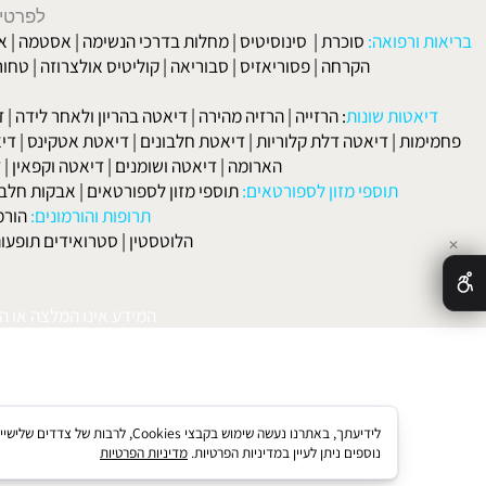
לפרטים וליצירת ק
 ורפואה:
סוכרת
|
סינוסיטיס
|
מחלות בדרכי הנשימה
|
אסטמה
|
אלרגיה
הקרחה
|
פסוריאזיס
|
סבוריאה
|
קוליטיס אולצרוזה
|
טחורים
|
לא
האיש
אטות שונות
:
הרזייה
|
הרזיה מהירה
|
דיאטה בהריון ולאחר לידה
|
דיאטה 
מות
|
דיאטה דלת קלוריות
|
דיאטת חלבונים
|
דיאטת אטקינס
|
דיאטת סא
הארומה
|
דיאטה ושומנים
|
דיאטה וקפאין
|
דיאטה
תוספי מזון לספורטאים:
תוספי מזון לספורטאים
|
אבקות חלבון
|
אבק
תרופות והורמונים:
הורמון גדי
הלוטסטין
|
סטרואידים תופעות לוואי
המידע אינו המלצה או התוויה 