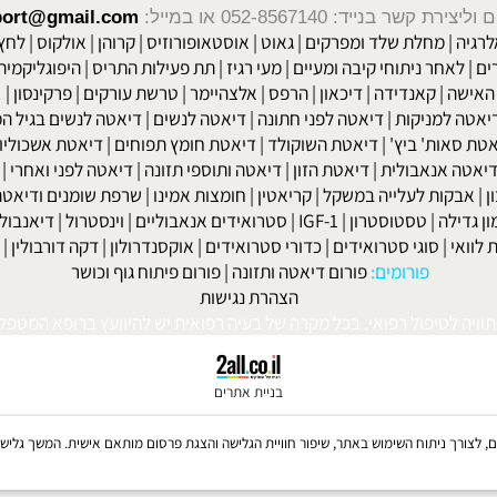
שר בנייד: 052-8567140
או במייל:
isport@gmail.com
|
מחלת שלד ומפרקים
|
גאוט
|
אוסטאופורוזיס
|
קרוהן
|
אולקוס
|
לחץ דם
חר ניתוחי קיבה ומעיים
| מעי רגיז |
תת פעילות התריס
|
היפוגליקמיה
|
ד
ה
|
קאנדידה
|
דיכאון
|
הרפס
|
אלצהיימר
|
טרשת עורקים
|
פרקינסון
|
למניקות
|
דיאטה לפני חתונה
|
דיאטה לנשים
|
דיאטה לנשים בגיל המע
ות' ביץ'
|
דיאטת השוקולד
|
דיאטת חומץ תפוחים
|
דיאטת אשכוליות
|
 אנאבולית
|
דיאטת הזון
|
דיאטה ותוספי תזונה
|
דיאטה לפני ואחרי
|
דיא
ות לעלייה במשקל
|
קריאטין
|
חומצות אמינו
|
שרפת שומנים ודיאטה
|
פ
לה
|
טסטוסטרון
|
IGF-1
|
סטרואידים אנאבוליים
|
וינסטרול
|
דיאנבול
|
ד
|
סוגי סטרואידים
|
כדורי סטרואידים
|
אוקסנדרולון
|
דקה דורבולין
|
בול
פורומים:
פורום דיאטה ותזונה
|
פורום פיתוח גוף וכושר
הצהרת נגישות
לטיפול רפואי. בכל מקרה של בעיה רפואית יש להיוועץ ברופא המטפל. © 
בניית אתרים