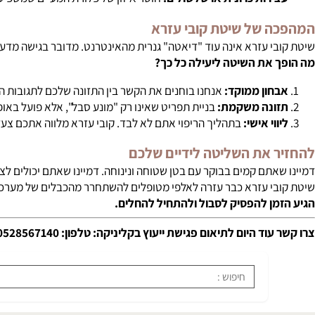
רות כרונית או שלשולים:
חוסר איזון של פלורת המעיים שמשפיע על ספי
 של שיטת קובי עזרא
י עזרא אינה עוד "דיאטה" גנרית מהאינטרנט. מדובר בגישה מדעית, איש
את השיטה ליעילה כל כך?
ון ממוקד:
אנחנו בוחנים את הקשר בין התזונה שלכם לתגובות הגוף, כ
ונה משקמת:
בניית תפריט שאינו רק "מונע סבל", אלא פועל באופן אקטיב
וי אישי:
בתהליך הריפוי אתם לא לבד. קובי עזרא מלווה אתכם צעד אח
 את השליטה לידיים שלכם
אתם קמים בבוקר עם בטן שטוחה ונינוחה. דמיינו שאתם יכולים לצאת ל
י עזרא כבר עזרה לאלפי מטופלים להשתחרר מהכבלים של מערכת עיכול
ן להפסיק לסבול ולהתחיל להחלים.
עוד היום לתיאום פגישת ייעוץ בקליניקה:
טלפון:
0528567140
הצעד