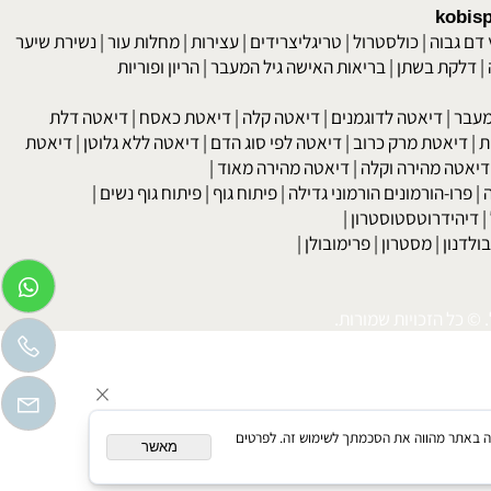
kob
 גבוה
|
כולסטרול
|
טריגליצרידים
|
עצירות
|
מחלות עור
|
נשירת שיער
לקת בשתן
|
בריאות האישה גיל המעבר
|
הריון ופוריות
בר
|
דיאטה לדוגמנים
|
דיאטה קלה
|
דיאטת כאסח
|
דיאטה דלת
דיאטת מרק כרוב
|
דיאטה לפי סוג הדם
|
דיאטה ללא גלוטן
|
דיאטת
טה מהירה וקלה
|
דיאטה מהירה מאוד
|
רו-הורמונים הורמוני גדילה
|
פיתוח גוף
|
פיתוח גוף נשים
|
יהידרוטסטוסטרון
|
דנון
|
מסטרון
|
פרימובולן
|
כל הזכויות שמורות.