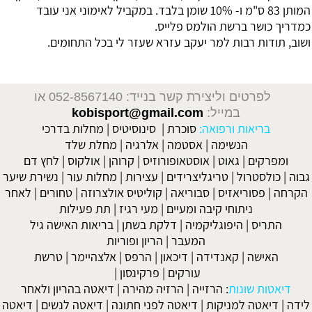
המותן 83 ס"מ ו- 10% שומן בלבד. במקביל לאימוני אני עובד
כמדריך כושר ברשת הולמס פלייס.
ושוב, תודות רבות למר יעקב עזרא שעזר לי בכל התחומים.
לפרטים וליצירת קשר בנייד: 052-8567140
או
במייל:
kobisport@gmail.com
בריאות ורפואה:
סוכרת
|
סינוסיטיס
|
מחלות בדרכי
הנשימה
|
אסטמה
|
אלרגיה
|
מחלת שלד
ומפרקים
|
גאוט
|
אוסטאופורוזיס
|
קרוהן
|
אולקוס
|
לחץ דם
גבוה
|
כולסטרול
|
טריגליצרידים
|
עצירות
|
מחלות עור
|
נשירת שיער
הקרחה
|
פסוריאזיס
|
סבוריאה
|
קוליטיס אולצרוזה
|
טחורים
|
לאחר
ניתוחי קיבה ומעיים
| מעי רגיז |
תת פעילות
התריס
|
היפוגליקמיה
|
דלקת בשתן
|
בריאות האישה גיל
המעבר
|
הריון ופוריות
האישה
|
קאנדידה
|
דיכאון
|
הרפס
|
אלצהיימר
|
טרשת
עורקים
|
פרקינסון
|
דיאטות שונות
:
הרזייה
|
הרזיה מהירה
|
דיאטה בהריון ולאחר
לידה
|
דיאטה למניקות
|
דיאטה לפני חתונה
|
דיאטה לנשים
|
דיאטה