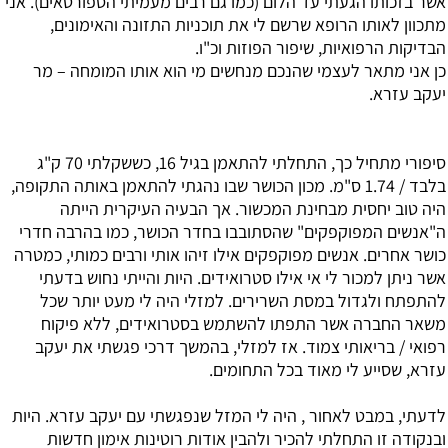
אשר בזכותו הגעתי עד הלום (כמו גם רבים מעמיתי הספורטאים). אני
מתכוון לאותו הרופא שרשם לי את תוכניות התזונה והאימונים,
הבדיקות הרפואיות, שיפור הפוזות וכ"ו.
כן אני מתאר לעצמי שהנכם מנחשים מי הוא אותו המומחה – מר
יעקב עזרא.
סיפורי מתחיל כך, התחלתי להתאמן בגיל 16, כששקלתי 70 ק"ג
בלבד / 1.74 ס"מ. מכון הכושר שבו נהגתי להתאמן באותה התקופה,
היה טוב יחסית מבחינת המכשור. אך הבעיה העיקרית הייתה
ה"אנשים המפוקפקים" שהסתובבו בחדר הכושר, כמו בהרבה חדרי
כושר אחרים. אנשים מפוקפקים אילו זיהו אותי ורבים כמותי, כמטרה
אשר ניתן למכור לי אי אילו סטרואידים. היות והייתי נחוש בדעתי
להתפתח ולגדול במסת השרירים. למזלי היה לי מעט יותר שכל
משאר החברה אשר התפתו להשתמש בסטרואידים, ללא פיקוח
רפואי / בריאותי צמוד. אז למזלי, בהמשך דרכי פגשתי את יעקב
עזרא, שסייע לי מאוד בכל התחומים.
לדעתי, במבט לאחור , היה לי המזל שנפגשתי עם יעקב עזרא. היות
ובנקודה זו התחלתי להכיר ולהבין אודות רוטינות אימון חדשות