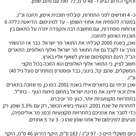
והיקף הזרוע הגיע ל- 48 ס"מ, כל זאת עם 16% שומן.
כ- 4 חודשים לפני התחרות, קיבלתי תוכנית אימון, תזונה וכ"ו,
במטרה להפחית את אחוזי השומן – עד למינימום. הדיאטה כללה 6
ארוחות מסודרות, עם מחשבה רבה והקפדה יתרה על התאום בין
תוכנית האימון לתזונה.
ואכן, בשנת 2000 קיבלתי את התואר מר ישראל. כבר אז הרגשתי
צורך עז לקבל גם את התואר מר ישראל ואלוף האלופים. התארים
הנ"ל, הינם המקסימום שניתן לשאוף אליו בארץ.
חשוב לציין, כי התואר אלוף האלופים הוא הזוכה בכול מקצי
המשקלים, שהם: קל, בינוני, כבד ומסטרס (מתחרים מעל גיל 40)
וכ"ו.
ואכן זכיתי גם בתארים אילו בשנת 2001. כמו כן, מי שזוכה בתארים
אילו זכאי לייצג את מדינת ישראל בתחום פיתוח הגוף – בחו"ל.
בתחרויות מקצועניות יותר, כגון: מר יוניברס.
לתחרות של שנת 2001, הגעתי בשיא הכושר, רק עם 3.3% שומן. רק
כדי לסבר את אוזניכם בתחרויות מקצועיות (כמו: מר אולימפיה),
מגיעים למינימום של אחוז שומן שהו כ- 3 עד 5 אחוזים.
כיום משקלי היינו כ- 97 ק"ג / 183 ס"מ, היקף הזרוע 46 ס"מ, היקף