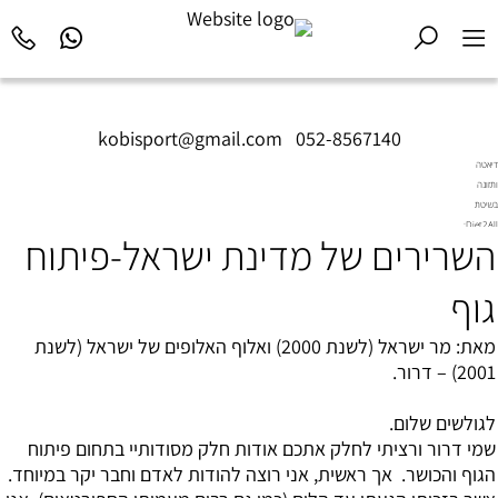
kobisport@gmail.com
|
052-8567140
דיאטה
ותזונה
בשיטת
Diet2All:
השרירים של מדינת ישראל-פיתוח
המדע
שמאחורי
הגוף
גוף
המושלם.
מאת: מר ישראל (לשנת 2000) ואלוף האלופים של ישראל (לשנת
2001) – דרור.
לגולשים שלום.
שמי דרור ורציתי לחלק אתכם אודות חלק מסודותיי בתחום פיתוח
הגוף והכושר. אך ראשית, אני רוצה להודות לאדם וחבר יקר במיוחד.