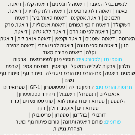
לנשים בגיל המעבר
|
דיאטה לדוגמנים
|
דיאטה קלה
|
דיאטת
כאסח
|
דיאטה דלת פחמימות
|
דיאטה דלת קלוריות
|
דיאטת
חלבונים
|
דיאטת אטקינס
|
דיאטת סאות' ביץ'
|
דיאטת
השוקולד
|
דיאטת חומץ תפוחים
|
דיאטת אשכוליות
|
דיאטת מרק
כרוב
|
דיאטה לפי סוג הדם
|
דיאטה ללא גלוטן
|
דיאטת
הארומה
|
דיאטה ושומנים
|
דיאטה וקפאין
|
דיאטה אנאבולית
|
דיאטת
הזון
|
דיאטה ותוספי תזונה
|
דיאטה לפני ואחרי
|
דיאטה מהירה
וקלה
|
דיאטה מהירה מאוד
|
תוספי מזון לספורטאים:
תוספי מזון לספורטאים
|
אבקות
חלבון
|
אבקות לעלייה במשקל
|
קריאטין
|
חומצות אמינו
|
שרפת
שומנים ודיאטה
|
פרו-הורמונים הורמוני גדילה
|
פיתוח גוף
|
פיתוח גוף
נשים
|
תרופות והורמונים:
הורמון גדילה
|
טסטוסטרון
|
IGF-1
|
סטרואידים
אנאבוליים
|
וינסטרול
|
דיאנבול
|
דיהידרוטסטוסטרון
|
הלוטסטין
|
סטרואידים תופעות לוואי
|
סוגי סטרואידים
|
כדורי
סטרואידים
|
אוקסנדרולון
|
דקה
דורבולין
|
בולדנון
|
מסטרון
|
פרימובולן
|
פורומים:
פורום דיאטה ותזונה
|
פורום פיתוח גוף וכושר
הצהרת נגישות