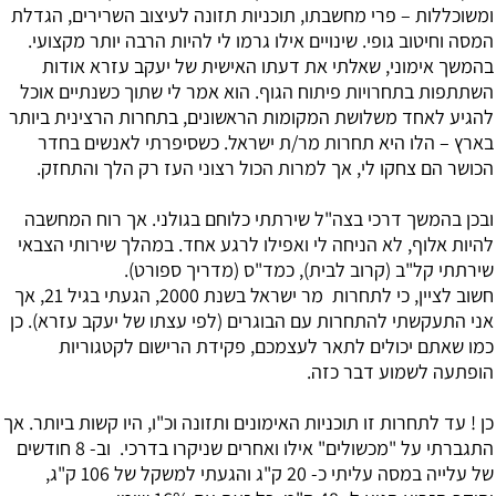
ומשוכללות – פרי מחשבתו, תוכניות תזונה לעיצוב השרירים, הגדלת
המסה וחיטוב גופי. שינויים אילו גרמו לי להיות הרבה יותר מקצועי.
בהמשך אימוני, שאלתי את דעתו האישית של יעקב עזרא אודות
השתתפות בתחרויות פיתוח הגוף. הוא אמר לי שתוך כשנתיים אוכל
להגיע לאחד משלושת המקומות הראשונים, בתחרות הרצינית ביותר
בארץ – הלו היא תחרות מר/ת ישראל. כשסיפרתי לאנשים בחדר
הכושר הם צחקו לי, אך למרות הכול רצוני העז רק הלך והתחזק.
ובכן בהמשך דרכי בצה"ל שירתתי כלוחם בגולני. אך רוח המחשבה
להיות אלוף, לא הניחה לי ואפילו לרגע אחד. במהלך שירותי הצבאי
שירתתי קל"ב (קרוב לבית), כמד"ס (מדריך ספורט).
חשוב לציין, כי לתחרות מר ישראל בשנת 2000, הגעתי בגיל 21, אך
אני התעקשתי להתחרות עם הבוגרים (לפי עצתו של יעקב עזרא). כן
כמו שאתם יכולים לתאר לעצמכם, פקידת הרישום לקטגוריות
הופתעה לשמוע דבר כזה.
כן ! עד לתחרות זו תוכניות האימונים ותזונה וכ"ו, היו קשות ביותר. אך
התגברתי על "מכשולים" אילו ואחרים שניקרו בדרכי. וב- 8 חודשים
של עלייה במסה עליתי כ- 20 ק"ג והגעתי למשקל של 106 ק"ג,