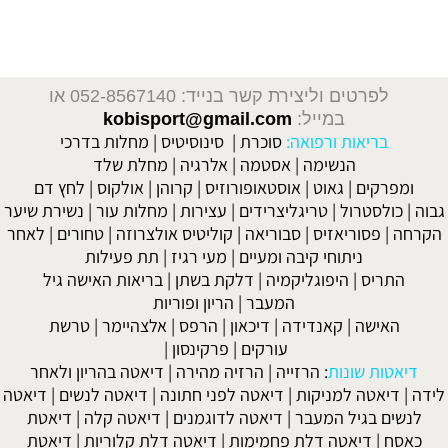
טסטוסטרון, פיתוח גוף, שרירים וכושר, פיתוח גוף, פיתוח גוף מהיר,
בבית, פיתוח גוף ותזונה, פיתוח גוף למתחילים, עליה במשקל, מסת
שרירים, תו
לפרטים וליצירת קשר בנייד: 052-8567140
או
במייל:
kobisport@gmail.com
בריאות ורפואה:
סוכרת
|
סינוסיטיס
|
מחלות בדרכי
הנשימה
|
אסטמה
|
אלרגיה
|
מחלת שלד
ומפרקים
|
גאוט
|
אוסטאופורוזיס
|
קרוהן
|
אולקוס
|
לחץ דם
גבוה
|
כולסטרול
|
טריגליצרידים
|
עצירות
|
מחלות עור
|
נשירת שיער
הקרחה
|
פסוריאזיס
|
סבוריאה
|
קוליטיס אולצרוזה
|
טחורים
|
לאחר
ניתוחי קיבה ומעיים
| מעי רגיז |
תת פעילות
התריס
|
היפוגליקמיה
|
דלקת בשתן
|
בריאות האישה גיל
המעבר
|
הריון ופוריות
האישה
|
קאנדידה
|
דיכאון
|
הרפס
|
אלצהיימר
|
טרשת
עורקים
|
פרקינסון
|
דיאטות שונות
:
הרזייה
|
הרזיה מהירה
|
דיאטה בהריון ולאחר
לידה
|
דיאטה למניקות
|
דיאטה לפני חתונה
|
דיאטה לנשים
|
דיאטה
לנשים בגיל המעבר
|
דיאטה לדוגמנים
|
דיאטה קלה
|
דיאטת
כאסח
|
דיאטה דלת פחמימות
|
דיאטה דלת קלוריות
|
דיאטת