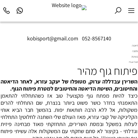
kobisport@gmail.com
|
052-8567140
דיאטה
ותזונה
בשיטת
Diet2All:
פיתוח גוף מהיר
המדע
שמאחורי
הגוף
השרירן עבדללה ערוק, מטופלו של יעקב עזרא, לאחר הדיאטה
המושלם.
והחיטובים, השיטת הדיאטה והחיטובים למטרת פיתוח הגוף.
כיצד להיות מפתח גוף מקצועי? טוב אז כשהתחלתי להתאמן
התאמנתי בחדר כושר פשוט ביותר בנצרת, שם התחלתי להרים
משקולות, אל ללא הרבה תותאות יפות. בהמשך חבר הביא אותי
הקליניקה של קובי עזרא, מאז העולם שלי השתנה לחלוטין! התחלתי
לעלות במשקל ובמסת השרירים, התחזקתי מאוד מבחינה פיזית
וגדלתי - בקיצור לא סתם שחקתי עם המשקולות אלה עשיתי פיתוח