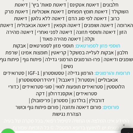
חלבונים
|
דיאטת אטקינס
|
דיאטת סאות' ביץ'
|
דיאטת
השוקולד
|
דיאטת חומץ תפוחים
|
דיאטת אשכוליות
|
דיאטת מרק
כרוב
|
דיאטה לפי סוג הדם
|
דיאטה ללא גלוטן
|
דיאטת
הארומה
|
דיאטה ושומנים
|
דיאטה וקפאין
|
דיאטה אנאבולית
|
דיאטת
הזון
|
דיאטה ותוספי תזונה
|
דיאטה לפני ואחרי
|
דיאטה מהירה
וקלה
|
דיאטה מהירה מאוד
|
תוספי מזון לספורטאים:
תוספי מזון לספורטאים
|
אבקות
חלבון
|
אבקות לעלייה במשקל
|
קריאטין
|
חומצות אמינו
|
שרפת
שומנים ודיאטה
|
פרו-הורמונים הורמוני גדילה
|
פיתוח גוף
|
פיתוח גוף
נשים
|
תרופות והורמונים:
הורמון גדילה
|
טסטוסטרון
|
IGF-1
|
סטרואידים
אנאבוליים
|
וינסטרול
|
דיאנבול
|
דיהידרוטסטוסטרון
|
הלוטסטין
|
סטרואידים תופעות לוואי
|
סוגי סטרואידים
|
כדורי
סטרואידים
|
אוקסנדרולון
|
דקה
דורבולין
|
בולדנון
|
מסטרון
|
פרימובולן
|
פורומים:
פורום דיאטה ותזונה
|
פורום פיתוח גוף וכושר
הצהרת נגישות
המידע אינו המלצה או התוויה לטיפול רפואי. בכל מקרה של בעיה
✕
רפואית יש להיוועץ ברופא המטפל. © כל הזכויות שמורות.