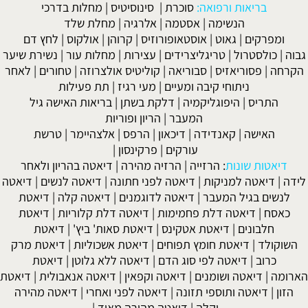
בריאות ורפואה:
סוכרת
|
סינוסיטיס
|
מחלות בדרכי
הנשימה
|
אסטמה
|
אלרגיה
|
מחלת שלד
ומפרקים
|
גאוט
|
אוסטאופורוזיס
|
קרוהן
|
אולקוס
|
לחץ דם
גבוה
|
כולסטרול
|
טריגליצרידים
|
עצירות
|
מחלות עור
|
נשירת שיער
הקרחה
|
פסוריאזיס
|
סבוריאה
|
קוליטיס אולצרוזה
|
טחורים
|
לאחר
ניתוחי קיבה ומעיים
| מעי רגיז |
תת פעילות
התריס
|
היפוגליקמיה
|
דלקת בשתן
|
בריאות האישה גיל
המעבר
|
הריון ופוריות
האישה
|
קאנדידה
|
דיכאון
|
הרפס
|
אלצהיימר
|
טרשת
עורקים
|
פרקינסון
|
דיאטות שונות
:
הרזייה
|
הרזיה מהירה
|
דיאטה בהריון ולאחר
לידה
|
דיאטה למניקות
|
דיאטה לפני חתונה
|
דיאטה לנשים
|
דיאטה
לנשים בגיל המעבר
|
דיאטה לדוגמנים
|
דיאטה קלה
|
דיאטת
כאסח
|
דיאטה דלת פחמימות
|
דיאטה דלת קלוריות
|
דיאטת
חלבונים
|
דיאטת אטקינס
|
דיאטת סאות' ביץ'
|
דיאטת
השוקולד
|
דיאטת חומץ תפוחים
|
דיאטת אשכוליות
|
דיאטת מרק
כרוב
|
דיאטה לפי סוג הדם
|
דיאטה ללא גלוטן
|
דיאטת
הארומה
|
דיאטה ושומנים
|
דיאטה וקפאין
|
דיאטה אנאבולית
|
דיאטת
הזון
|
דיאטה ותוספי תזונה
|
דיאטה לפני ואחרי
|
דיאטה מהירה
וקלה
|
דיאטה מהירה מאוד
|