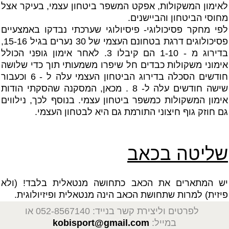
לאימון המשקולות, אפקט המשפר ביטחון עצמי, בעיקר אצל
מחוסי הביטחון והביישנים.
לפי מחקר פסיכולוגי- פיסיולוגי שערכתי נבדקו באמצעיים
פסיכולוגים דרגת בטחונם העצמי של 30 נערים בגיל 15-16,
בדירוג מ - 1-10 הם קיבלו 3. לאחר אימון גופני הכולל
אימוני משקולות כבדים חל שיפרו משמעותי תוך כדי שלושה
חודשים הסכלה בדירוג הביטחון העצמי עלה ל - 6 וכעבור
שישה חודשים עלה ל- 8 . מכאן, המסקנה שהסקתי הודות
אימון המשקולות כמשפר ביטחון עצמי. בנוסף לכך, נילווים
גם חוזק גוף חיצוני התורמת גם היא לבטחון העצמי.
שליטה בכאב
יש המתארים את הכאב כתחושה מנטאלית בלבד! (ולא
פיזית) למרות שתחושת הכאב הינה מנטאלית ופיזיולוגית.
לפרטים וליצירת קשר בנייד: 052-8567140
או
במייל:
kobisport@gmail.com