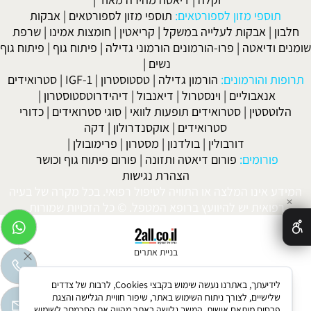
תוספי מזון לספורטאים:
תוספי מזון לספורטאים
|
אבקות
חלבון
|
אבקות לעלייה במשקל
|
קריאטין
|
חומצות אמינו
|
שרפת
שומנים ודיאטה
|
פרו-הורמונים הורמוני גדילה
|
פיתוח גוף
|
פיתוח גוף
נשים
|
תרופות והורמונים:
הורמון גדילה
|
טסטוסטרון
|
IGF-1
|
סטרואידים
אנאבוליים
|
וינסטרול
|
דיאנבול
|
דיהידרוטסטוסטרון
|
הלוטסטין
|
סטרואידים תופעות לוואי
|
סוגי סטרואידים
|
כדורי
סטרואידים
|
אוקסנדרולון
|
דקה
דורבולין
|
בולדנון
|
מסטרון
|
פרימובולן
|
פורומים:
פורום דיאטה ותזונה
|
פורום פיתוח גוף וכושר
הצהרת נגישות
המידע אינו המלצה או התוויה לטיפול רפואי. בכל מקרה של בעיה
✕
רפואית יש להיוועץ ברופא המטפל. © כל הזכויות שמורות.
בניית אתרים
לידיעתך, באתרנו נעשה שימוש בקבצי Cookies, לרבות של צדדים
שלישיים, לצורך ניתוח השימוש באתר, שיפור חוויית הגלישה והצגת
פרסום מותאם אישית. המשך גלישה באתר מהווה את הסכמתך לשימוש