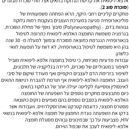
אלפא-ליפואית את קליטת הגלוקוז בתאים אצל חולי סוכרת מבוגרים
(
סוכרת סוג 2
).
מחקרים קליניים רחבי היקף, הראו הפחתה משמעותית של
פולינאורופתיה פגיעה במערכת העצבים בעקבות רמות גלוקוז
גבוהות בדם, - (Polyneuropathy) סיבוך נוסף של מחלת הסוכרת.
בגרמניה משמשת החומצה האלפא-ליפואית כתרופה לטיפול
בנאורופתיה הנגרמת כתוצאה מסוכרת ובמשך למעלה מ- 30 שנה
בהן היא משמשת לטיפול בנאורופתיה, לא דווח על תופעות לוואי
כלשהן.
עבודות מדעיות מוכיחות, כי טיפול בחומצה אלפא-ליפואית מוביל
לשיפור במטבוליזם של סוכרים, לירידה בגליקציה של חלבונים,
לשיפור בזרימת הדם לעצבים היקפיים ואף מעודד שיקום של סיבי
העצב. החומצה האלפא-ליפואית אף תורמת להגברת רגישות התאים
לאינסולין ומסייעת לקליטה יעילה יותר של הגלוקוז בתאים .
כיום מתבצעים מחקרים נוספים על השפעתה של החומצה
האלפא-ליפואית במצבים נוספים בהם מופיעים נזקים כתוצאה
מסטרס חמצוני, כדוגמת קטרקט ואתרוסקלרוזיס. nעבודות אשר
בדקו את השפעתה נוגדת החמצון של חומצה אלפא-ליפואית בנשאי
HIV, מצביעות על כך שבמינונים גבוהים מסוגלת חומצה
אלפא-ליפואית לעכב את שכפול הוירוס.