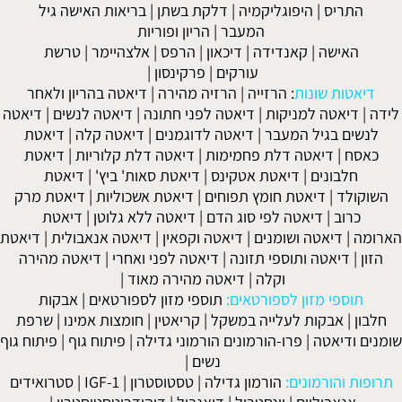
התריס
|
היפוגליקמיה
|
דלקת בשתן
|
בריאות האישה גיל
המעבר
|
הריון ופוריות
האישה
|
קאנדידה
|
דיכאון
|
הרפס
|
אלצהיימר
|
טרשת
עורקים
|
פרקינסון
|
דיאטות שונות
:
הרזייה
|
הרזיה מהירה
|
דיאטה בהריון ולאחר
לידה
|
דיאטה למניקות
|
דיאטה לפני חתונה
|
דיאטה לנשים
|
דיאטה
לנשים בגיל המעבר
|
דיאטה לדוגמנים
|
דיאטה קלה
|
דיאטת
כאסח
|
דיאטה דלת פחמימות
|
דיאטה דלת קלוריות
|
דיאטת
חלבונים
|
דיאטת אטקינס
|
דיאטת סאות' ביץ'
|
דיאטת
השוקולד
|
דיאטת חומץ תפוחים
|
דיאטת אשכוליות
|
דיאטת מרק
כרוב
|
דיאטה לפי סוג הדם
|
דיאטה ללא גלוטן
|
דיאטת
הארומה
|
דיאטה ושומנים
|
דיאטה וקפאין
|
דיאטה אנאבולית
|
דיאטת
הזון
|
דיאטה ותוספי תזונה
|
דיאטה לפני ואחרי
|
דיאטה מהירה
וקלה
|
דיאטה מהירה מאוד
|
תוספי מזון לספורטאים:
תוספי מזון לספורטאים
|
אבקות
חלבון
|
אבקות לעלייה במשקל
|
קריאטין
|
חומצות אמינו
|
שרפת
שומנים ודיאטה
|
פרו-הורמונים הורמוני גדילה
|
פיתוח גוף
|
פיתוח גוף
נשים
|
תרופות והורמונים:
הורמון גדילה
|
טסטוסטרון
|
IGF-1
|
סטרואידים