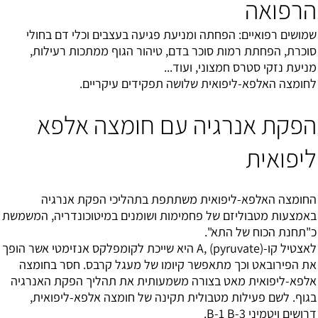
הרפואה
שמושים רפואיים: הפחתה ומניעת פגיעה בעצבים וכלי דם בחולי
סוכרת, הפחתת רמות סוכר בדם, טיהור הגוף ממתכות רעילות,
מניעת נזקי סטרס חמצוני, ועוד...
לחומצה האלפא-ליפואית שלושה תפקידים עיקריים.
הפקת אנרגיה עם חומצה אלפא
ליפואית
החומצה האלפא-ליפואית משתתפת בתהליכי הפקת אנרגיה
באמצעות מטבוליזם של פחמימות ושומנים במיטוכונדריה, המשמשת
כ"תחנת הכוח של התא".
לאצטיל קו-A, (pyruvate) היא שייכת לקומפלקס אנזימטי אשר הופך
את הפירובאט וכך מתאפשר קיומו של מעגל קרבס. חסר בחומצה
אלפא-ליפואית מאט בצורה משמעותית את תהליך הפקת האנרגיה
בגוף. לשם פעילות מטבולית תקינה של חומצה אלפא-ליפואית,
דרושים ויטמיני B-1 B-3.