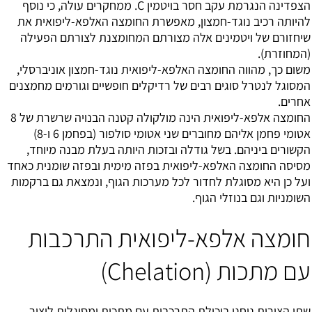
הצפדינה הנגרמת עקב חסר בויטמין C. ממחקרים עולה, כי נוסף
להיותה רכיב נוגד-חמצון, מאפשרת החומצה האלפא-ליפואית את
שיחזורם של ויטמינים אלה מצורתם המחומצנת לצורתם הפעילה
(המחוזרת).
משום כך, מהווה החומצה האלפא-ליפואית נוגד-חמצון אוניברסלי,
המסוגל לנטרל סוגים רבים של רדיקלים חופשיים וגורמים מחמצנים
אחרים.
החומצה אלפא-ליפואית הינה מולקולה קטנה הבנויה שרשרת של 8
אטומי פחמן אליהם מחוברים שני אטומי סולפור (בפחמן 6 ו-8)
הקשורים ביניהם. בשל גודלה ובזכות היותה בעלת מבנה מיוחד,
מסיסה החומצה האלפא-ליפואית בפזה מימית ובפזה שומנית כאחד
ועל כן היא מסוגלת לחדור לכל מערכות הגוף, ונמצאת גם ברקמות
השומניות וגם בנוזלי הגוף.
חומצה אלפא-ליפואית התרכבות
עם מתכות (Chelation)
שתי הצורות ניחנו ביכולת התרכבות עם מתכות ומסוגלות ליצור