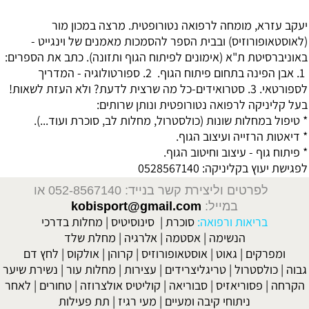
יעקב עזרא, מומחה לרפואה נטורופטית. מרצה במכון מור
(לאוסטאופורוזיס) ובבית הספר להסמכות מאמנים של וינגייט -
באוניברסיטת ת"א (אימונים לפיתוח הגוף ותזונה). כתב את הספרים:
1. אבן הפינה בתחום פיתוח הגוף. 2. ספורטולוגיה - המדריך
לספורטאי. 3. סטרואידים-כל מה שרצית לדעת? ולא העזת לשאות!
בעל קליניקה לרפואה נטורופטית ונותן שרותים:
* טיפול במחלות שונות (כולסטרול, מחלות לב, סוכרת ועוד...).
* דיאטות הרזייה ועיצוב הגוף.
* פיתוח גוף - עיצוב וחיטוב הגוף.
לפגישת יעוץ בקליניקה: 0528567140
לפרטים וליצירת קשר בנייד: 052-8567140
או
במייל:
kobisport@gmail.com
בריאות ורפואה:
סוכרת
|
סינוסיטיס
|
מחלות בדרכי
הנשימה
|
אסטמה
|
אלרגיה
|
מחלת שלד
ומפרקים
|
גאוט
|
אוסטאופורוזיס
|
קרוהן
|
אולקוס
|
לחץ דם
גבוה
|
כולסטרול
|
טריגליצרידים
|
עצירות
|
מחלות עור
|
נשירת שיער
הקרחה
|
פסוריאזיס
|
סבוריאה
|
קוליטיס אולצרוזה
|
טחורים
|
לאחר
ניתוחי קיבה ומעיים
| מעי רגיז |
תת פעילות