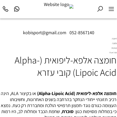
kobisport@gmail.com
|
052-8567140
דיאטה
ותזונה
בשיטת
Diet2All:
חומצה אלפא-ליפואית (Alpha-
המדע
שמאחורי
הגוף
Lipoic Acid) קובי עזרא
המושלם.
חומצה אלפא-ליפואית (Alpha-Lipoic Acid)
או בקיצור ALA, הינה
רכיב תזונתי ייחודי הנחקר בהרחבה בשנים האחרונות, וחשיבותו
העצומה כגורם נוגד-חמצון תרפויטי הולכת ומתבררת רק כעת. נמצא
כי במחלות מסוימות כגון:
סוכרת
, שחמת הכבד ומחלות לב, היו רמות