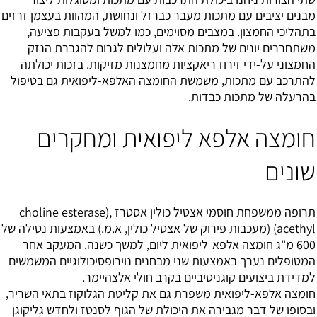
מבנים יציבים עם מתכות מעבר כברזל ונחושת, המהוות בעצמן זרזים
בתהליכי החמצון. במצבים מסוימים, כמו למשל בעקבות פציעה,
משתחררים יונים של מתכות אלה ועלולים לגרום להגברת הנזק
החמצוני על-ידי זירוז ריאקציות מחמצנות מזיקות. בזכות יכולתה
להתרכב עם מתכות, משמשת החומצה האלפא-ליפואית גם בטיפול
בהרעלה של מתכות כבדות.
חומצה אלפא ליפואית ומחקרים
שונים
תרופה ממשפחת חוסמי אצטיל כולין אסטרז ,(choline esterase
acethyl) (מעכבות פירוק של אצטיל כולין, א.מ.) באמצעות נטילה של
600 מ"ג חומצה אלפא-ליפואית ליום, למשך כשנה. המעקב אחר
המטופלים נערך באמצעות שני מבחנים נוירופסיכולוגיים המשמשים
למדידת ביצועים קוגניטיביים בקרב חולי אלצהיימר.
חומצה אלפא-ליפואית משפרת גם את קליטת הגלוקוז בתאי השריר,
ובסופו של דבר מגבירה את היכולת של הגוף לסנטז ולחדש גליקוגן