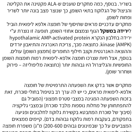
בשריר. בנוסף, כמה מחקרים טוענים ש-ALA מקטינה את הקליטה
והניצול של הגלוקוז בתאי השומן, כך שנוצר מצב בונה יותר לשריר
ופחות לשומן.
מחקרים עדכניים מראים שתיסוף של חומצה אלפא ליפואית הוביל
ל
ירידה במשקל
הגוף וצמצום אחוזי השומן. תופעה זו נוצרת ע"י
ירידה בחלבון הנקרא hypothalamic AMP-activated protein
kinase (AMPK). כתוצאה מכך, צריכת האנרגיה והתיאבון יורדים
וההוצאה האנרגטית וקצב חילוף החומרים (וחמצון השומן) עולים.
בנוסף, אצל חיות שצרכו חומצה אלפא-ליפואית רמות חומצות השומן
החופשיות והגליצרול היו גבוהות יותר (כתוצאה מליפוליזה – פירוק
ושחרור שומן).
מחקרים אשר בדקו את השפעתה התרפויטית של חומצה
אלפא-ליפואית מראים, כי יש לה ערך רב בטיפול בחולי סוכרת, זאת
בזכות השפעתה המגינה במצבי סטרס חמצוני (המוביל גם
להתפתחותן של מחלות נוספות מלבד סוכרת) ובמצבי גליקציה
(סיבוך של סוכרת המתבטא בקשירת גלוקוז לחלבונים ופגיעה
בתפקודם, בעקבות רמות גלוקוז גבוהות בדם). קיימים ממצאים
המצביעים על כך שבמינונים גבוהים 200-600) מ"ג) משפרת חומצה