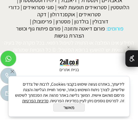
אנאבוליים
|
וינסטרול
|
דיאנבול
|
דיהידרוטסטוסטרון
|
הלוטסטין
|
סטרואידים תופעות לוואי
|
סוגי סטרואידים
|
כדורי
סטרואידים
|
אוקסנדרולון
|
דקה
דורבולין
|
בולדנון
|
מסטרון
|
פרימובולן
|
פורומים:
פורום דיאטה ותזונה
|
פורום פיתוח גוף וכושר
הצהרת נגישות
המידע אינו המלצה או התוויה לטיפול רפואי. בכל מקרה של בעיה
✕
רפואית יש להיוועץ ברופא המטפל. © כל הזכויות שמורות.
בניית אתרים
לידיעתך, באתרנו נעשה שימוש בקבצי Cookies, לרבות של צדדים
שלישיים, לצורך ניתוח השימוש באתר, שיפור חוויית הגלישה והצגת
פרסום מותאם אישית. המשך גלישה באתר מהווה את הסכמתך לשימוש
זה. לפרטים נוספים ניתן לעיין במדיניות הפרטיות.
מדיניות הפרטיות
מאשר