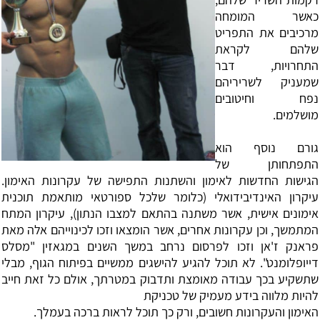
כאשר המומחה
מרכיבים את התפריט
שלהם לקראת
התחרויות, דבר
שמעניק לשריריהם
נפח וחיטובים
מושלמים.
‏גורם נוסף הוא
התפתחותן של
הגישות החדשות לאימון והשתנות התפישה של עקרונות האימון.
עיקרון האינדיבידואלי (כלומר שלכל ספורטאי מותאמת תוכנית
אימונים אישית, אשר משתנה בהתאם למצבו הנתון), עיקרון המתח
המתמשך, וכן עקרונות אחרים, אשר הומצאו וזכו לכינוייהם אלה מאת
פראנק ז'אן וזכו לפרסום נרחב במשך השנים במגאזין "מסלס
דייופלומנט". לא תוכל להגיע להישגים ממשיים בפיתוח הגוף, מבלי
שתשקיע בכך עבודה מאומצת ותדבוק במטרתך, אולם כל זאת חייב
להיות מלווה בידע מעמיק של טכניקת
‏האימון והעקרונות חשובים, ורק כך תוכל לראות ברכה בעמלך.