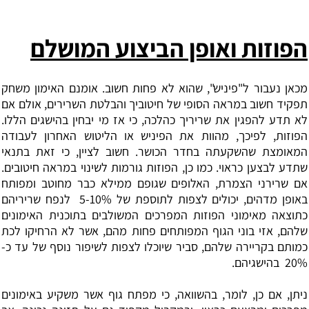
הפוזות ואופן הביצוע המושלם
‏מכאן נעבור ל"פיניש", שהוא לא פחות חשוב. אומנם האימון משחק
תפקיד חשוב במראה הסופי של חיטוביך והבלטת השרירים, אולם אם
לא תדע להפגין את שריריך כהלכה, כי אז מי יבחין בהישגים הללו.
הפוזות, לפיכך, מהוות את הפיניש או הליטוש האחרון לעבודה
המאומצת שהשקעתה בחדר הכושר. חשוב לציין, כי זאת בתנאי
שתדע לבצען כראוי. כמו כן, הפוזות גורמות לשינוי במראה חיטובים.
אם שרירני הצמרת, האלופים שגופם ממילא כבר מחוטב ‏ומפותח
באופן מדהים, יכולים לצפות לתוספת של 5-10% ‏ לנפח שריריהם
כתוצאה מאימוני הפוזות המפרכים המשולבים בתוכנית האימונים
שלהם, ‏אזי בוני הגוף המפותחים פחות מהם, אשר לא הרחיקו לכת
כמותם בקריירה שלהם, סביר שיוכלו לצפות לשיפור נוסף של עד כ-
20% ‏ בהישגיהם.
‏ניתן, אם כן, לומר, בהשוואה, כי ‏מפתח גוף אשר משקיע באימונים