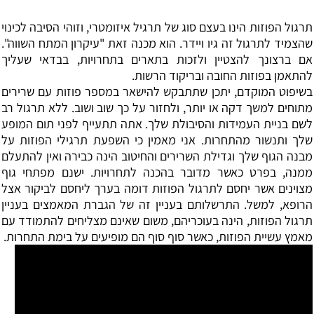
‏תרגול הפוזות הינו בעצם סוג של תרגיל איזומטרי, וזוהי הסיבה לכינוי
שהצמיד לתרגול זה גיו ויידר. הוא מכנה זאת "עיקרון המתח השווה".
אם ברצונך להצטיין ולזכות בתארים בתחרויות, בבדאי שעליך
להתאמן בפוזות החובה ובריקוד הרשות.
בשיפוט המוקדם, יתכן שתתבקש להישאר במספר פוזות עם שרירים
מתוחים למשך דקה או יותר, ולחזור על כך שוב ושוב. ללא תרגול רב
לשם בניית העמידות והסיבולת שלך. אתה תתעייף לפני תום המופע
שלך ותנשור מהתחרות. אני מאמין כי השפעת תרגילי הפוזות על
מבנה הגוף שלך וגדילת השרירים והחיטוב הינה כבירה ואין להתעלם
ממנה, בפרט כאשר מדובר בהכנה לתחרויות. ישנם מפתחי גוף
מצוינים אשר יחסם לתרגול הפוזות דומה בערך ליחסם לביקור אצל
הרופא, למשל. התרשלותם בעניין זה של הגברת המאמצים בעניין
תרגול הפוזות, הינה בעוכריהם, משום שאינם מצליחים להתמודד עם
מאמץ עשיית הפוזות, כאשר סוף סוף הם מופיעים על בימת התחרות.