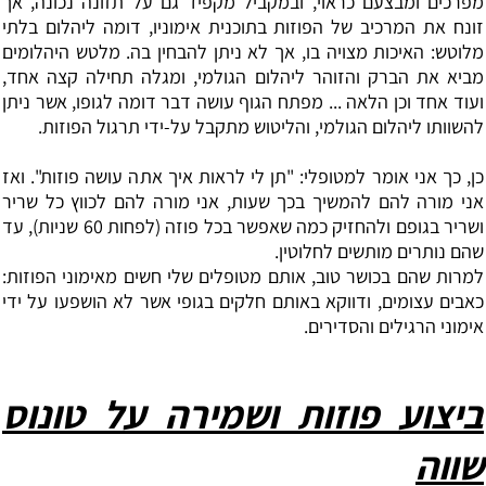
מפרכים ומבצעם כראוי, ובמקביל מקפיד גם על תזונה נכונה, אך
זונח את המרכיב של הפוזות בתוכנית אימוניו, דומה ליהלום בלתי
מלוטש: האיכות מצויה בו, אך לא ניתן להבחין בה. מלטש היהלומים
מביא את הברק והזוהר ליהלום הגולמי, ומגלה תחילה קצה אחד,
ועוד אחד וכן הלאה ... מפתח הגוף עושה דבר דומה לגופו, אשר ניתן
להשוותו‏ ליהלום הגולמי, והליטוש מתקבל על-ידי ‏תרגול הפוזות. ‏
כן, כך אני אומר למטופלי: "תן לי לראות איך אתה עושה פוזות". ואז
אני מורה להם להמשיך בכך שעות, אני מורה להם לכווץ כל שריר
ושריר בגופם ולהחזיק כמה שאפשר בכל פוזה (לפחות 60 שניות), עד
שהם נותרים מותשים לחלוטין.
למרות שהם בכושר טוב, אותם מטופלים שלי חשים מאימוני הפוזות:
כאבים עצומים, ודווקא באותם חלקים בגופי אשר לא הושפעו על ידי
אימוני הרגילים והסדירים.
ביצוע פוזות ושמירה על טונוס
שווה