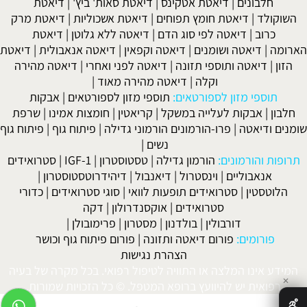
חלבונים
|
דיאטת אטקינס
|
דיאטת סאות' ביץ'
|
דיאטת
השוקולד
|
דיאטת חומץ תפוחים
|
דיאטת אשכוליות
|
דיאטת מרק
כרוב
|
דיאטה לפי סוג הדם
|
דיאטה ללא גלוטן
|
דיאטת
הארומה
|
דיאטה ושומנים
|
דיאטה וקפאין
|
דיאטה אנאבולית
|
דיאטת
הזון
|
דיאטה ותוספי תזונה
|
דיאטה לפני ואחרי
|
דיאטה מהירה
וקלה
|
דיאטה מהירה מאוד
|
תוספי מזון לספורטאים:
תוספי מזון לספורטאים
|
אבקות
חלבון
|
אבקות לעלייה במשקל
|
קריאטין
|
חומצות אמינו
|
שרפת
שומנים ודיאטה
|
פרו-הורמונים הורמוני גדילה
|
פיתוח גוף
|
פיתוח גוף
נשים
|
תרופות והורמונים:
הורמון גדילה
|
טסטוסטרון
|
IGF-1
|
סטרואידים
אנאבוליים
|
וינסטרול
|
דיאנבול
|
דיהידרוטסטוסטרון
|
הלוטסטין
|
סטרואידים תופעות לוואי
|
סוגי סטרואידים
|
כדורי
סטרואידים
|
אוקסנדרולון
|
דקה
דורבולין
|
בולדנון
|
מסטרון
|
פרימובולן
|
פורומים:
פורום דיאטה ותזונה
|
פורום פיתוח גוף וכושר
הצהרת נגישות
המידע אינו המלצה או התוויה לטיפול רפואי. בכל מקרה של בעיה
✕
רפואית יש להיוועץ ברופא המטפל. © כל הזכויות שמורות.