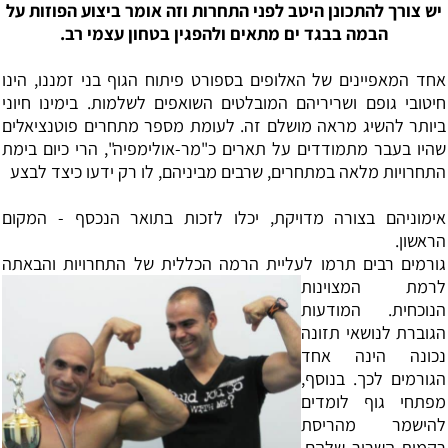
יש צורך להתכונן היטב לפני התחרות וזה אומר ביצוע הפוזות על
הבמה בבגד ים מתאים ולהפגין בטחון עצמי רב.
אחד המאפיינים של האלופים בספורט פיתוח הגוף בני זמננו, הינו
חיטובי גופם ושריריהם המובלטים השואפים לשלמות. בימינו חיוני
ביותר להשיג מראה מושלם זה. לעומת מספר מתחרים פוטנציאלים
שהיו בעבר מתמודדים על תארים כ"מר-אולימפיה", הרי כיום בימת
התחרויות מלאה במתחרים, שרבים מביניהם, לו רק ידעו כיצד לבצע
‏אימוניהם בצורה מדויקת, יכלו לזכות בתואר הנכסף - המקום
הראשון.
‏גורמים רבים תרמו לעליית הרמה הכללית של
התחרויות והבאתה
לרמת המצוינות
הנוכחית. המודעות
הגוברת לנושאי תזונה
נכונה הינה אחד
הגורמים לכך. בנוסף,
מפתחי גוף לומדים
להישמר מהריסת
רקמות השריר שלהם,