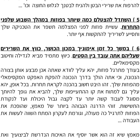
להרפות את שרירי הבטן ולהניח לבטנך לגלוש החוצה וכו' ...
5 ‏) השתדל להצטלם כמה שיותר בפוזות במהלך השבוע שלפני
התחרות
. עשיית פוזות לפני המצלמה תשפר את הטכניקה שלך
ותסייע לשריריך להתקשות אף יותר.
6 ‏) במשך כל זמן אימוניך במכון הכושר, כווץ את השרירים
שעליהם אתה עובד בין הסטים
. כיווץ מתמיד מביא לגדילה וחיטוב
מקסימאליים.
‏בעודך מתרגל פוזות, יהא עליך לוודא שאתה אכן מבצע אותן בצורה
הנכונה, וכי אתה הולך בדרך הנכונה להפקת האפקט המקסימאלי
מהפוזות שלך. זהו היבט חשוב בהכנה לקראת תחרות. בכל אופן, יהא
עליך גם למתוח את קו ההתעייפות שלך, להביא את גופך להיותך
מסוגל לעבוד קשה יותר עד לקצה גבול היכולת ועד לנקודת
התשישות. זוהי הדרגה הגבוהה ביותר של מאמץ, שהופכת את
הפוזות לתרגיל כה מעולה, וגורמת לעקרון המתח השווה לעשות את
העבודה ...
מאמץ שיא זה הוא אשר יוסיף את האיכות הנדרשת לביצועיך ואת