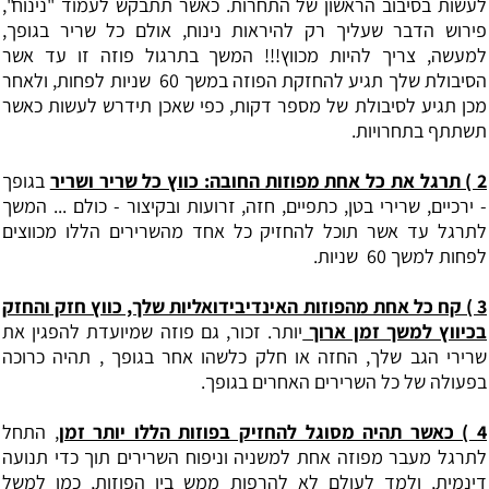
לעשות בסיבוב הראשון של התחרות. כאשר תתבקש לעמוד "נינוח",
פירוש הדבר שעליך רק להיראות נינוח, אולם כל שריר בגופך,
למעשה, צריך להיות מכווץ!!! המשך בתרגול פוזה זו עד אשר
הסיבולת שלך תגיע להחזקת הפוזה במשך 60 ‏ שניות לפחות, ולאחר
מכן תגיע לסיבולת של מספר דקות, כפי שאכן תידרש לעשות כאשר
תשתתף בתחרויות.
2 ‏) תרגל את כל אחת מפוזות החובה: ‏כווץ כל שריר ושריר
בגופך
- ירכיים, שרירי בטן, כתפיים, חזה, זרועות ובקיצור - כולם ... המשך
לתרגל עד אשר תוכל להחזיק כל אחד מהשרירים הללו מכווצים
לפחות למשך 60 ‏ שניות.
3 ‏) קח כל אחת מהפוזות האינדיבידואליות שלך, כווץ חזק והחזק
בכיווץ למשך זמן ארוך
יותר. זכור, גם פוזה שמיועדת להפגין את
שרירי הגב שלך, החזה או חלק כלשהו אחר בגופך , תהיה כרוכה
בפעולה של כל השרירים האחרים בגופך.
4 ‏) כאשר תהיה מסוגל להחזיק בפוזות הללו יותר זמן
, התחל
לתרגל מעבר מפוזה אחת למשניה וניפוח השרירים תוך כדי תנועה
דינמית, ולמד לעולם לא להרפות ממש בין הפוזות, כמו למשל