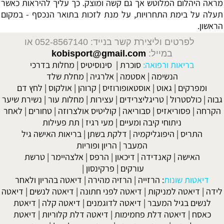
מראה היהלום המלוטש אך גם קשה ומוצק. כך עליך להיראות כאשר
תעלה על בימת התחרויות, על מנת לזכות בתואר הנכסף - במקום
הראשון.
לפרטים וליצירת קשר בנייד: 052-8567140
או
במייל:
kobisport@gmail.com
בריאות ורפואה:
סוכרת
|
סינוסיטיס
|
מחלות בדרכי
הנשימה
|
אסטמה
|
אלרגיה
|
מחלת שלד
ומפרקים
|
גאוט
|
אוסטאופורוזיס
|
קרוהן
|
אולקוס
|
לחץ דם
גבוה
|
כולסטרול
|
טריגליצרידים
|
עצירות
|
מחלות עור
|
נשירת שיער
הקרחה
|
פסוריאזיס
|
סבוריאה
|
קוליטיס אולצרוזה
|
טחורים
|
לאחר
ניתוחי קיבה ומעיים
| מעי רגיז |
תת פעילות
התריס
|
היפוגליקמיה
|
דלקת בשתן
|
בריאות האישה גיל
המעבר
|
הריון ופוריות
האישה
|
קאנדידה
|
דיכאון
|
הרפס
|
אלצהיימר
|
טרשת
עורקים
|
פרקינסון
|
דיאטות שונות
:
הרזייה
|
הרזיה מהירה
|
דיאטה בהריון ולאחר
לידה
|
דיאטה למניקות
|
דיאטה לפני חתונה
|
דיאטה לנשים
|
דיאטה
לנשים בגיל המעבר
|
דיאטה לדוגמנים
|
דיאטה קלה
|
דיאטת
כאסח
|
דיאטה דלת פחמימות
|
דיאטה דלת קלוריות
|
דיאטת