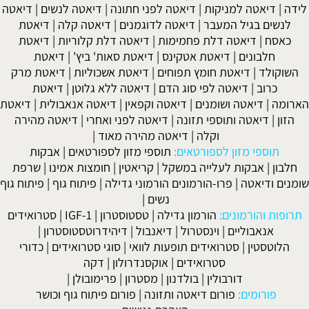
לידה
|
דיאטה למניקות
|
דיאטה לפני חתונה
|
דיאטה לנשים
|
דיאטה
לנשים בגיל המעבר
|
דיאטה לדוגמנים
|
דיאטה קלה
|
דיאטת
כאסח
|
דיאטה דלת פחמימות
|
דיאטה דלת קלוריות
|
דיאטת
חלבונים
|
דיאטת אטקינס
|
דיאטת סאות' ביץ'
|
דיאטת
השוקולד
|
דיאטת חומץ תפוחים
|
דיאטת אשכוליות
|
דיאטת מרק
כרוב
|
דיאטה לפי סוג הדם
|
דיאטה ללא גלוטן
|
דיאטת
הארומה
|
דיאטה ושומנים
|
דיאטה וקפאין
|
דיאטה אנאבולית
|
דיאטת
הזון
|
דיאטה ותוספי תזונה
|
דיאטה לפני ואחרי
|
דיאטה מהירה
וקלה
|
דיאטה מהירה מאוד
|
תוספי מזון לספורטאים:
תוספי מזון לספורטאים
|
אבקות
חלבון
|
אבקות לעלייה במשקל
|
קריאטין
|
חומצות אמינו
|
שרפת
שומנים ודיאטה
|
פרו-הורמונים הורמוני גדילה
|
פיתוח גוף
|
פיתוח גוף
נשים
|
תרופות והורמונים:
הורמון גדילה
|
טסטוסטרון
|
IGF-1
|
סטרואידים
אנאבוליים
|
וינסטרול
|
דיאנבול
|
דיהידרוטסטוסטרון
|
הלוטסטין
|
סטרואידים תופעות לוואי
|
סוגי סטרואידים
|
כדורי
סטרואידים
|
אוקסנדרולון
|
דקה
דורבולין
|
בולדנון
|
מסטרון
|
פרימובולן
|
פורומים:
פורום דיאטה ותזונה
|
פורום פיתוח גוף וכושר