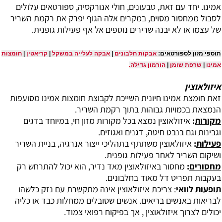
אמינו. יחד עם זאת, טבעונים, חולי אנורקסיה, ספורטאים עלולים
לסבול ממחסור מסוים, במקרים אלה הגוף יפרק את רקמת השריר
של עצמו או לא יבנה שרירים נוספים אל אף פעילות גופנית.
תוספי מזון לספורטאים:
אבקות חלבונים
|
אבקה לעלייה במשקל
|
קריאטין
|
חומצות
אמינו
|
שרפת שומן
|
הורמון גדילה
.
איזולאוצין
‏זאת חומצת אמינו חיונית השייכת לקבוצת חומצות אמינו מסועפות
הנמצאת בכמויות גבוהות בתוך רקמת השריר.
מקורות
:
איזולאוצין נמצא בכל מקורות מזון חי, במיוחד בדגים
וגבינות וגם בנבט חיטה, דגנים ואגוזים.
פעילות
:
איזולאוצין משתתף בתהליכי ייצור אנרגיה, בניית השריר
ושיקום השריר לאחר פעילות גופנית.
מחסורים
:
מחסור באיזולאוצין מאד נדיר, הוא יכול להתרחש רק
בעקבות תפריט דל מאוד בחלבונים.
תופעות לוואי
: צריכת איזולאוצין אינה מתקשרת עם נזק כלשהו
לבריאות באנשים בריאים. אנשים שסובלים ממחלות כבד או כליה
יכולים לצרוך איזולאוצין , אך בפיקוח רפואי צמוד.