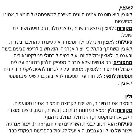
לאוצין
‏לאוצין היא חומצת אמינו חיונית השייכת למשפחה של חומצות אמינו
מסועפות.
מקורות
:
לאוצין נמצא בבשרים, מוצרי חלב, נבט חיטה ושיבולת
שועל.
פעילות
:
לאוצין חיוני לגדילה ומעודד את סינתזת החלבון בשריר.
לאוצין משתתף בתהליכי ייצור אנרגיה. הוא חשוב לריפוי פצעים בעור
ובעצמות. לאוצין יכול להיות יעיל בטיפול בחולי פנילקטונאוריה.
מחסורים
: רק אנשים שלא צורכים מספיק חלבון בתזונה עלולים
לסבול ממחסור בלאוצין . מחסור עלול לגרום להיפוגליקמיה בילדים.
תופעות לוואי
:
לא דווח על תופעות לוואי בעקבות שימוש בתוספי
לאוצין .
ולין
‏חומצת אמינו חיונית, השייכת לקבוצת חומצות אמינו מסועפות.
מקורות
:
ולין נמצא במזונות רבים כגון בשרים, דגים, ביצים ומוצרי
חלב, אגוזים וקטניות, והינו חלק מחלבוני הגוף .
פעילות
:
הוא חשוב לבניית השרירים (
), ייצור אנרגיה
פיתוח גוף מהיר
וייצור של מיילין בעצבים. הוא יעיל לטיפול בהפרעות תפקודי כבד