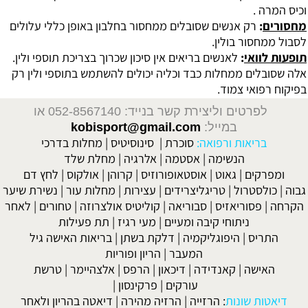
וכיס המרה .
מחסורים
:
רק אנשים שסובלים ממחסור בחלבון באופן כללי עלולים
לסבול ממחסור בולין.
תופעות לוואי
:
לאנשים בריאים אין סיכון שכרוך בצריכת תוספי ולין.
אלה שסובלים ממחלות כבד וכליה יכולים להשתמש בתוספי ולין רק
בפיקוח רפואי צמוד.
לפרטים וליצירת קשר בנייד: 052-8567140
או
במייל:
kobisport@gmail.com
בריאות ורפואה:
סוכרת
|
סינוסיטיס
|
מחלות בדרכי
הנשימה
|
אסטמה
|
אלרגיה
|
מחלת שלד
ומפרקים
|
גאוט
|
אוסטאופורוזיס
|
קרוהן
|
אולקוס
|
לחץ דם
גבוה
|
כולסטרול
|
טריגליצרידים
|
עצירות
|
מחלות עור
|
נשירת שיער
הקרחה
|
פסוריאזיס
|
סבוריאה
|
קוליטיס אולצרוזה
|
טחורים
|
לאחר
ניתוחי קיבה ומעיים
| מעי רגיז |
תת פעילות
התריס
|
היפוגליקמיה
|
דלקת בשתן
|
בריאות האישה גיל
המעבר
|
הריון ופוריות
האישה
|
קאנדידה
|
דיכאון
|
הרפס
|
אלצהיימר
|
טרשת
עורקים
|
פרקינסון
|
דיאטות שונות
:
הרזייה
|
הרזיה מהירה
|
דיאטה בהריון ולאחר