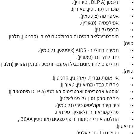
• · דיכאון (DLP A ‏, טירוזין).
• · סוכרת (קרניטין, טאורין).
• · אמפיזמה (ציסטאין).
• · אפילפסיה (טאורין).
• · הרפס (ליזין).
• · היפרטריגליצרידמיה והיפרכולסטרולמיה (קרניטין, חלבון
סויה).
• · תמיכה בחולי ה- AIDS ‏(ציסטאין, גלוטמין).
• · יתר לחץ דם (טאורין).
• · תחליפים להורמונים בגיל המעבר ותמיכה בזמן ההריון (חלבון
סויה).
• · אין אונות גברית (ארגינין, קרניטין).
• · מחלות כבד (מתיאונין, טאורין).
• · אוסטאוארטריטיס וארטריטיס ראומטי (DLP A היסטאידין).
• · מחלת פרקינסון (ל-פנילאלנין)
• · כיב קיבה וקוליטיס כיבי (גלוטמין).
• · פנילקטונאוריה (לאוצין, טירוזין).
• · החלמה אחרי הניתוח וריפוי פצעים (אורניטין BCAA ‏,
קריאטין).
• · ויטיליגו (L -פנילאלנין).