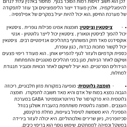
לכן הוא חשוב לויסות רמות הסוכר בגוף. מחסור באלנין עלול לגרום
להיפוגליקמיה. אלנין מעודד ייצור הלימפוציטים וכך עוזר לתפקודה
של מערכת החיסון .הוא יכול להיות יעיל במקרים של אפילפסיה .
• ·
ציסטאין וציסטין
: חומצות אמינו מכילות גופרית . ציסטאין
יכול להפוך לציסטין וטאורין . ציסטאין יכול לייצר גלוטטיון - אנטי
אוקסידנט מאד חזק המשתתף בתהליכים אנזימטיים רבים. ציסטאין
יכול לקשור מתכות כבדות , כגון עופרת,
כספית וקדמיום ולעזור לגוף להפריש אותן . הוא מעודד ריפוי פצעים
ושיקום לאחר הניתוח, מגן בפני תהליכים מוטגניים והתפתחות
הגידולים הסרטניים. הוא יעיל לשיקום לאחר הכוויות ומגביר תנגודת
למחלות.
• ·
חומצה גלוטמית
: מופיעה במקורות מזון חלבוניים, ריכוזה
הגבוה נמצא במוח של אדם והיא מאד חשובה לתפקודו. חומצה
גלוטמית היא פרקורסור של נוירוטראנסמיטר GABA ‏במערכת
העצבים . חומצה גלוטמית משתתפת בהעברת אשלגן בנוזל
הספינלי. היא משמשת לטיפול בעייפות, מחלת פרקינסון,
סכיזופרניה, ניוון שרירים ואלכוהוליזם. היא יכולה לעזור בירידה
במשקל וכמיהה לממתקים. שימוש נוסף הוא בריפוי כיבים.