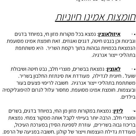
חומצות אמינו חיוניות
• ·
איזולאוצין
: נמצא בכל מקורות מזון חי, במיוחד בדגים
וגבינות וכן בנבט חיטה, דגנים ואגוזים. זאת חומצת אמינו מסועפת
הנמצאת בכמויות גבוהות בתוך רקמת השריר. היא משתתפת
בתהליכי ייצור אנרגיה.
• ·
לאוצין
: נמצאת בבשרים, מוצרי חלב, נבט חיטה ושיבולת
שועל . חיונית לגדילה, מעודדת את סינתזת החלבון בשריר.
משתתפת בתהליכי ייצור אנרגיה. חשובה לריפוי פצעים בעור
ובעצמות. חומצת אמינו מסועפת. מחסור עלול לגרום להיפוגליקמיה
בילדים.
•·
ליזין
: נמצאת במקורות מזון מן החי, במיוחד בדגים, בשרים
ומוצרי חלב. הרבה יותר בעייתי לקבל אותה ממקור צמחי. נמצאת
בריכוז גבוה בשרירים, עוזרת לספיגת הסידן במערכת העיכול,
מעודדת גדילת העצמות וייצור של קולגן .חשובה במניעה של הרפס.