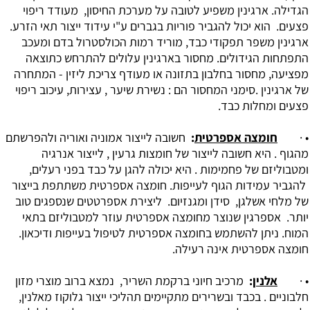
הגדילה. ארגינין משפיע לטובה על מערכת החיסון, מעודד ריפוי
פצעים. הוא יכול להגביר פוריות בגברים ע"י עידוד ייצור תאי הזרע.
ארגינין משפר תפקודי כבד, מוריד רמות הכולסטרול בדם ומעכב
‏התפתחות הגידולים. מחסור בארגינין עלולים להתרחש כתוצאה
מפציעה, מחסור בחלבון בתזונה או מעודף צריכת ליזין - המתחרה
של ארגינין .סימני המחסור הם : נשירת שיער , עצירות, עיכוב ריפוי
פצעים ומחלות כבד.
• ·
חומצה אספרטית
:
חשובה לייצור אמוניה ואוריה ולהפרשתם
מהגוף . היא חשובה לייצור של חומצות גרעין , לייצור אנרגיה
ומטבוליזם של פחמימות . היא יכולה להגן על כבד בפני רעלים,
להגביר עמידות הגוף לעייפות. חומצה אספרטית משתתפת בייצור
של מלחי אשלגן, סידן ומגנזיום. ליצירת אספרטטים שנספגים טוב
יותר. אספרגין שנוצר מחומצה אספרטית עוזר ‏למטבוליזם בתאי
המוח. ניתן להשתמש בחומצה אספרטית לטיפול בעייפות ודיכאון.
חומצה אספרטית אינה רעילה.
• ·
אלנין
:
מרכיב חיוני ברקמת השריר, נמצא ברוב מוצרי מזון
חלבוניים . בכבד ובשרירים מתקיימים תהליכי ייצור גלוקוז מאלנין,