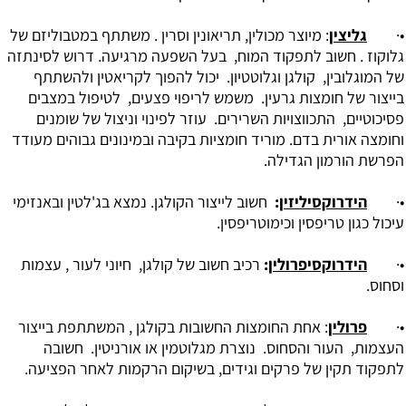
•·
גליצין
: מיוצר מכולין, תריאונין וסרין . משתתף במטבוליזם של
גלוקוז . חשוב לתפקוד המוח, בעל השפעה מרגיעה. דרוש לסינתזה
של המוגלובין, קולגן וגלוטטיון. יכול להפוך לקריאטין ולהשתתף
בייצור של חומצות גרעין. משמש לריפוי פצעים, לטיפול במצבים
פסיכוטיים, התכווצויות השרירים. עוזר לפינוי וניצול של שומנים
וחומצה אורית בדם. מוריד חומציות בקיבה ובמינונים גבוהים מעודד
הפרשת הורמון הגדילה.
•·
הידרוקסיליזין
:
חשוב לייצור הקולגן. נמצא בג'לטין ובאנזימי
עיכול כגון טריפסין וכימוטריפסין.
•·
הידרוקסיפרולין
:
רכיב חשוב של קולגן, חיוני לעור , עצמות
וסחוס.
•·
פרולין
: אחת החומצות החשובות בקולגן , המשתתפת בייצור
העצמות, העור והסחוס. נוצרת מגלוטמין או אורניטין. חשובה
לתפקוד תקין של פרקים וגידים, בשיקום הרקמות לאחר הפציעה.