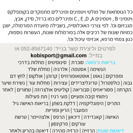
‏כל הנוסחאות של מולטי ויטמינים ומינרלים מתמקדים בקומפלקס
ויטמיני B ‏, ויטמינים E ,D ,A ‏, C ‏ומינרלים כמו ברזל, סידן, אבץ,
מגנזיום וכו'. לפי צורכי האוכלוסייה, בשבילה מיועדת הפורמולה, ישנן
כמויות שונות של רכיבים אלה בפורמולות שונות, העשרות נוספות,
כגון צמחי מרפא, אנזימי עיכול וכו'.
לפרטים וליצירת קשר בנייד: 052-8567140
או
במייל:
kobisport@gmail.com
בריאות ורפואה:
סוכרת
|
סינוסיטיס
|
מחלות בדרכי
הנשימה
|
אסטמה
|
אלרגיה
|
מחלת שלד
ומפרקים
|
גאוט
|
אוסטאופורוזיס
|
קרוהן
|
אולקוס
|
לחץ דם
גבוה
|
כולסטרול
|
טריגליצרידים
|
עצירות
|
מחלות עור
|
נשירת שיער
הקרחה
|
פסוריאזיס
|
סבוריאה
|
קוליטיס אולצרוזה
|
טחורים
|
לאחר
ניתוחי קיבה ומעיים
| מעי רגיז |
תת פעילות
התריס
|
היפוגליקמיה
|
דלקת בשתן
|
בריאות האישה גיל
המעבר
|
הריון ופוריות
האישה
|
קאנדידה
|
דיכאון
|
הרפס
|
אלצהיימר
|
טרשת
עורקים
|
פרקינסון
|
דיאטות שונות
:
הרזייה
|
הרזיה מהירה
|
דיאטה בהריון ולאחר