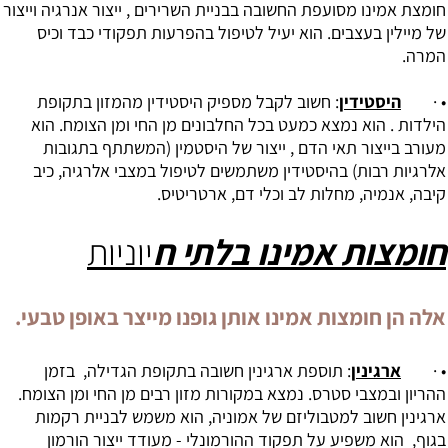
חומצת אמינו מסועפת החשובה בבניית השרירים , ייצור אנרגיה וייצור
של מיילין בעצבים. הוא יעיל לטיפול בהפרעות תפקודי כבד וכיס
המרה.
• ·
היסטידין
: חשוב לקבל מספיק היסטידין מהמזון בתקופת
הילדות . הוא נמצא כמעט בכל החלבונים מן החי ומן הצומח. הוא
מעורב בייצור תאי הדם , ייצור של היסטמין (המשתתף בתגובות
אלרגיות רבות) בהיסטידין משתמשים לטיפול במצבי אלרגיה, כיב
קיבה, אנמיה, מחלות לב וכלי דם, ארטריטיס.
חומצות אמינו
בלתי ח
יוניות
אלה הן חומצות אמינו אותן גופנו מייצר באופן טבעי.
• ·
ארגינין
: תוספת ארגינין חשובה בתקופת הגדילה, בזמן
ההריון ובמצבי סטרס. נמצא במקורות מזון רבים מן החי ומן הצומח.
ארגינין חשוב למטבוליזם של אמוניה, הוא משמש לבניית רקמות
בגוף, הוא משפיע על תפקוד ההורמונלי - מעודד ייצור הורמון