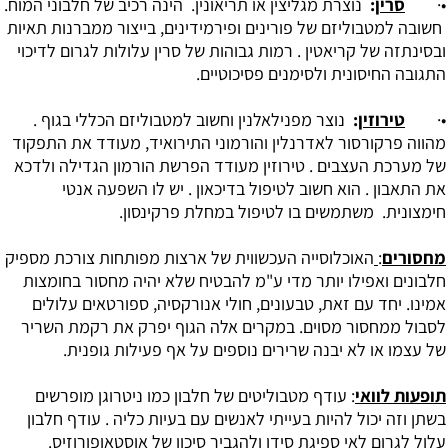
•·
סרין
:
נוצרת מגליצין או תריאונין. הינה רכיב של חלבוני המוח.
חשובה למטבוליזם של פורינים ופירמידינים, בייצור ממברנות תאיות
ובסינתזה של קריאטין . רמות גבוהות של סרין עלולות לגרום לדיכוי
התגובה החיסונית ולסימנים פסיכוטיים.
•·
טירוזין
:
נוצר מפנילאלנין וחשוב למטבוליזם הכללי בגוף .
מהווה פרקורסור לאדרנלין והורמוני התירואיד, מעודד את התפקוד
של מערכת העצבים . טירוזין מעודד הפרשת הורמון הגדילה ולדכא
את התאבון . הוא חשוב לטיפול בדיכאון . יש לו השפעה אנטי
חימצונית. משתמשים בו לטיפול במחלת פרקינסון.
מחסורים
:
האוכלוסייה העכשווית של ארצות מפותחות צורכת מספיק
חלבונים ואפילו יותר מדי ע"מ להבטיח שלא יהיה מחסור בחומצות
אמינו. יחד עם זאת, טבעונים, חולי אנורקסיה, ספורטאים עלולים
לסבול ממחסור מסוים. במקרים אלה הגוף יפרק את רקמת השריר
של עצמו או לא יבנה שרירים נוספים על אף פעילות גופנית.
תופעות לוואי
: עודף מטבוליטים של חלבון כמו ניטרוגן מופרשים
בשתן וזה יכול להיות בעייתי לאנשים עם בעיות כליה . עודף חלבון
עלול לגרום לאי ספיגת סידן ולהגביר סיכון של אוסטאופורוזיס.