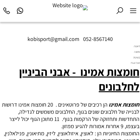
kobisport@gmail.com
|
052-8567140
דיאטה
ותזונה
בשיטת
Diet2All:
חומצות אמינו - אבני הביניין
המדע
שמאחורי
הגוף
לחלבונים
המושלם.
חומצות אמינו
הן רכיבים של פרוטאינים . 20 ‏חומצות אמינו דרושות
לבנייה של חלבונים שונים בגוף, החלבונים משמשים לגדילה,
התחדשות ותחזוקה של הרקמות בגוף. 11 ‏מתוכן הגוף יכול לייצר
בעצמו, 9 ‏אחרות אמורות להגיע ממזון.
החומצות החיוניות הן : לאוצין, איזולאוצין, ליזין, מתיאונין, פנילאלנין,