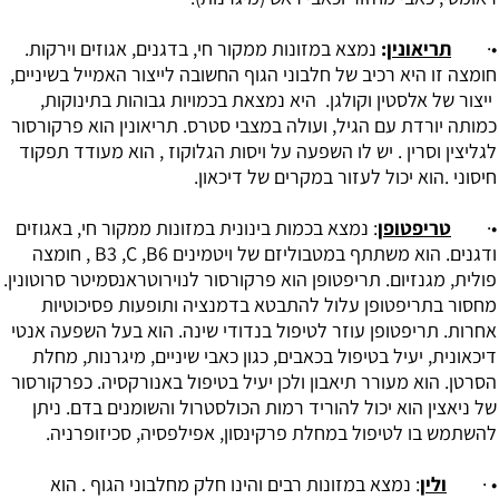
•·
תריאונין
:
נמצא במזונות ממקור חי, בדגנים, אגוזים וירקות.
חומצה זו היא רכיב של חלבוני הגוף החשובה לייצור האמייל בשיניים,
ייצור של אלסטין וקולגן. היא נמצאת בכמויות גבוהות בתינוקות,
כמותה יורדת עם הגיל, ועולה במצבי סטרס. תריאונין הוא פרקורסור
לגליצין וסרין . יש לו השפעה על ויסות הגלוקוז , הוא מעודד תפקוד
חיסוני .הוא יכול לעזור במקרים של דיכאון.
•·
טריפטופן
: נמצא בכמות בינונית במזונות ממקור חי, באגוזים
ודגנים. הוא משתתף במטבוליזם של ויטמינים B3 ,C ,B6 ‏, חומצה
פולית, מגנזיום. תריפטופן הוא פרקורסור לנוירוטראנסמיטר סרוטונין.
מחסור בתריפטופן עלול להתבטא בדמנציה ותופעות פסיכוטיות
אחרות. תריפטופן עוזר לטיפול בנדודי שינה. הוא בעל השפעה אנטי
דיכאונית, יעיל בטיפול בכאבים, כגון כאבי שיניים, מיגרנות, מחלת
הסרטן. הוא מעורר תיאבון ולכן יעיל בטיפול באנורקסיה. כפרקורסור
של ניאצין הוא יכול להוריד רמות הכולסטרול והשומנים בדם. ניתן
להשתמש בו לטיפול במחלת פרקינסון, אפילפסיה, סכיזופרניה.
• ·
ולין
: נמצא במזונות רבים והינו חלק מחלבוני הגוף . הוא