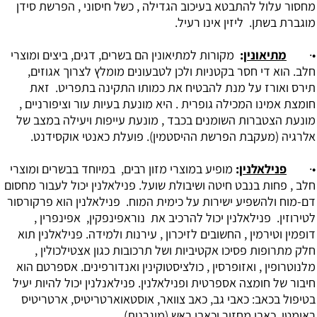
מחסור עלול להתבטא בעיכוב הגדילה , כשל חיסוני , הפרשת סידן
מוגברת בשתן. ליזין אינו רעיל.
•·
מתיאונין
:
מקורות למתיאונין הם בשרים, דגים, ביצים ומוצרי
חלב. הוא די חסר בקטניות ולכן לטבעונים מומלץ לצרוך אגוזים,
תירס ואורז על מנת להבטיח את כמותו התקינה בתפריט. זאת
חומצת אמינו המכילה גופרית . היא מונעת בעיות עור וציפורניים ,
מונעת הצטברות השומנים בכבד , מונעת עייפות ויעילה במצב של
אלרגיה (מעקבת הפרשת ההיסטמין). פועלת כאנטי אוקסידנט.
•·
פנילאלנין
:
מופיע במוצרי מזון רבים, במיוחד בבשרים ומוצרי
חלב , פחות בנבט חיטה ושיבולת שועל. פנילאלנין יכול לעבור מחסום
דם-מוח ולהשפיע ישירות על כימית המוח. פנילאלנין הוא פרקורסור
לטירוזין. פנילאלנין יכול להרכיב את נוראפינפקין, אפינפרין ,
דופמין וטירמין , החשובים לזיכרון , עירנות ולמידה. פנילאלנין תוא
חלק מתרופות פסיכו אקטיביות ושל תרכובות כגון אצטילכולין ,
מלנוטרופין , ואזופרסין , כולציסטוקינין ‏ואנדורפינים. אספרטם הוא
חיבור של חומצה אספרטית ופנילאלנין. פנילאנלנין יכול להיות יעיל
בטיפול בכאב: כאבי גב, כאב צוואר, אוסטאוארטריטיס, ארטריטיס
ראומטי, כאבי מחזור וכאבי ראש (מיגרנות).