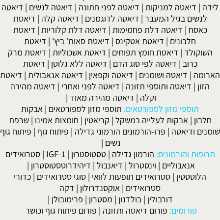
לידה
|
דיאטה למניקות
|
דיאטה לפני חתונה
|
דיאטה לנשים
|
דיאטה
לנשים בגיל המעבר
|
דיאטה לדוגמנים
|
דיאטה קלה
|
דיאטת
כאסח
|
דיאטה דלת פחמימות
|
דיאטה דלת קלוריות
|
דיאטת
חלבונים
|
דיאטת אטקינס
|
דיאטת סאות' ביץ'
|
דיאטת
השוקולד
|
דיאטת חומץ תפוחים
|
דיאטת אשכוליות
|
דיאטת מרק
כרוב
|
דיאטה לפי סוג הדם
|
דיאטה ללא גלוטן
|
דיאטת
הארומה
|
דיאטה ושומנים
|
דיאטה וקפאין
|
דיאטה אנאבולית
|
דיאטת
הזון
|
דיאטה ותוספי תזונה
|
דיאטה לפני ואחרי
|
דיאטה מהירה
וקלה
|
דיאטה מהירה מאוד
|
תוספי מזון לספורטאים:
תוספי מזון לספורטאים
|
אבקות
חלבון
|
אבקות לעלייה במשקל
|
קריאטין
|
חומצות אמינו
|
שרפת
שומנים ודיאטה
|
פרו-הורמונים הורמוני גדילה
|
פיתוח גוף
|
פיתוח גוף
נשים
|
תרופות והורמונים:
הורמון גדילה
|
טסטוסטרון
|
IGF-1
|
סטרואידים
אנאבוליים
|
וינסטרול
|
דיאנבול
|
דיהידרוטסטוסטרון
|
הלוטסטין
|
סטרואידים תופעות לוואי
|
סוגי סטרואידים
|
כדורי
סטרואידים
|
אוקסנדרולון
|
דקה
דורבולין
|
בולדנון
|
מסטרון
|
פרימובולן
|
פורומים:
פורום דיאטה ותזונה
|
פורום פיתוח גוף וכושר