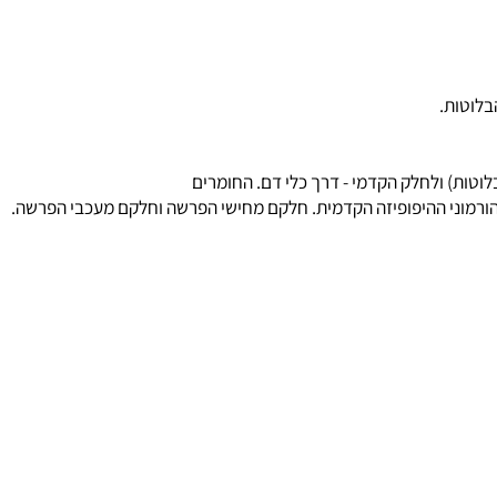
יים ע"ש לנגרהנס" המהווים בלוטה אנדוקרינית.
וטות.
ות) ולחלק הקדמי - דרך כלי דם. החומרים