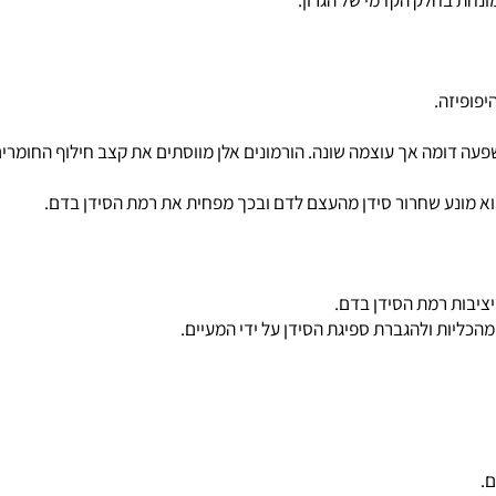
וקסין THYROXIN T4 ‏ מכילים יוד ובעלי השפעה דומה אך עוצמה שונה. הורמונים אלן מווסתים את
ת ולהגברת ספיגת הסידן על ידי המעיים.