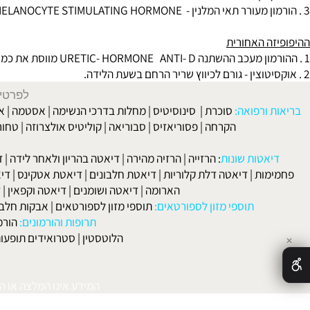
והביוץ (הפרשת אסטרוגן ופרוגסטרון) ובזכר להתפתחות תאי הזרע וליציר
ים סומאטיים:
ה האחורית
לפרטים וליצירת ק
 ורפואה:
סוכרת
|
סינוסיטיס
|
מחלות בדרכי הנשימה
|
אסטמה
|
אלרגיה
הקרחה
|
פסוריאזיס
|
סבוריאה
|
קוליטיס אולצרוזה
|
טחורים
|
לא
האיש
אטות שונות
:
הרזייה
|
הרזיה מהירה
|
דיאטה בהריון ולאחר לידה
|
דיאטה 
מות
|
דיאטה דלת קלוריות
|
דיאטת חלבונים
|
דיאטת אטקינס
|
דיאטת סא
הארומה
|
דיאטה ושומנים
|
דיאטה וקפאין
|
דיאטה
תוספי מזון לספורטאים:
תוספי מזון לספורטאים
|
אבקות חלבון
|
אבק
תרופות והורמונים:
הורמון גדי