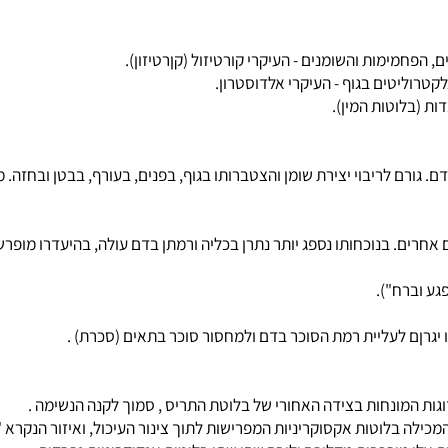
 ‏ בכבד ולעליית רמת הסוכר בדם. גורם לריבוי יצירת שומן והצטברותו בגוף, בפנים, בעור
. בנוכחותו נספג יותר נתרן בכליה ורמתן בדם עולה, בהיעדרו מופרש יות
רח").