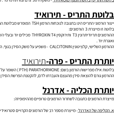
ריס (בלוטת המגן)
THYROID
- משקלה 30 ‏ גרם וצורתה פרפר . מונחת בחלק הקדמי של הגרון.
ת התריס - תירואיד
התריס הינו בתגובה לנוכחות הורמון TSH ‏ המופרש מבלוטת ההיפופיזה.
 3 ‏ הורמונים:
‏ההורמונים תריודיתרונין T3 ‏ ותיר
 .
 משפיע על משק הסידן בגוף. הוא מונע שחרור סידן מהעצם לדם ובכך מפחית את רמת הסידן בדם.
ת התריס - פרה-
תירוא
יד
ורמון בשם: PTH) PARATHORMONE ‏) השומר על יציבות רמת הסידן בדם.
 גורם להוצאת סידן מהעצם והעברתו לדם, להקטנת הפרשת הסידן מהכליו
ת הכליה - אדרנל
ורמונים כתגובה לשחרור הורמונים טרופיים מההיפופיזה: