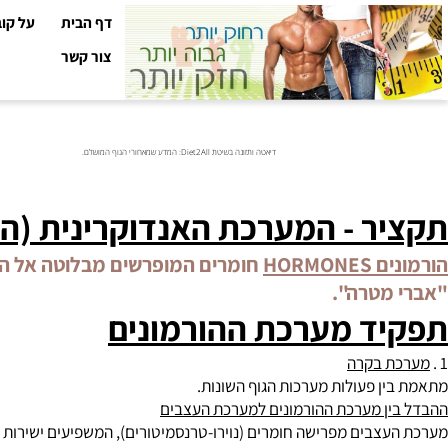
דף הבית
על קובי עזר
צור קשר
דיאטה ותזונה בשיטת Diet2All: המדע שמאחורי הגוף המושלם.
יר
- המערכת האנדוקרינית (הורמ
ים
HORMONES
חומרים המופרשים מבלוטה אל הדם, ומ
מטרה".
ד מערכת ההורמונים
 בקרה
ין פעולות מערכות הגוף השונות.
ן מערכת ההורמונים למערכת העצבים