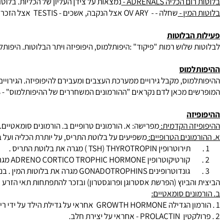
תרת התריס
PARATHYROID
- בלוטות זעירות שמספרן לרוב שני זוגות 
הנס בלבלב
-
ISLANDS OF LANGERHANS
- הלבלב היא בלוטה המכילה
ום הכליה
ADRENALS
-
נמצאות על צידן העליון של הכליות. בלוטות אלו
ין -
שחלה - - OV ARY ‏אצל הנקבה, אשכים - TESTIS ‏ אצל הזכר מכילים את תאי המין הראשוניים ומפרישים הורמונים .
הבלוטות
שלוש רמות "פיקוד" :היפותלמוס, היפופיזה ויתר הבלוטות. היפותלמוס פ
מוס
מוס, מקבל גירויים ממערכת העצבים ומעבירם להיפופיזה. הגירויים עובר
אים "ההורמונים המשחררים של ההיפותלמוס" - HYPOTHALAMIC RELEASING HORMONES ‏ והם מפעילים את הפרשת הורמוני ההיפופיזה הקדמית. חלקם מחישי הפרשה וחלקם מעכבי הפרשה.
ה
ה הקדמית:
מפרישה: א. הורמונים טרופיים ב. הורמונים סומאטיים.
ונים הטרופיים:
משפיעים על בלוטת התריס, על יותרת הכליה ועל בלוטות