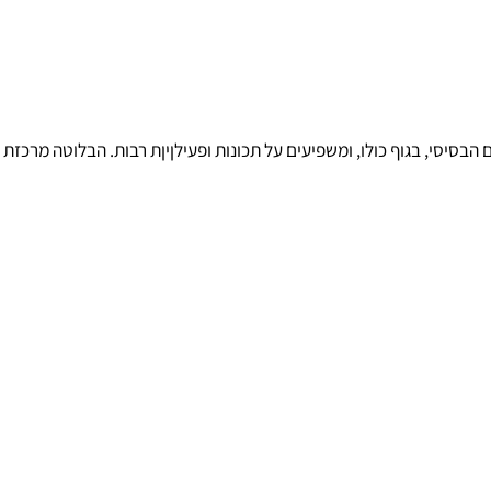
 קצב חילוף החומרים הבסיסי, בגוף כולו, ומשפיעים על תכונות ופעילןיןת רבות. הבלוטה מרכזת