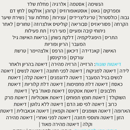
הנשימה
|
אסטמה
|
אלרגיה
|
מחלת שלד
ומפרקים
|
גאוט
|
אוסטאופורוזיס
|
קרוהן
|
אולקוס
|
לחץ דם
גבוה
|
כולסטרול
|
טריגליצרידים
|
עצירות
|
מחלות עור
|
נשירת שיער
הקרחה
|
פסוריאזיס
|
סבוריאה
|
קוליטיס אולצרוזה
|
טחורים
|
לאחר
ניתוחי קיבה ומעיים
| מעי רגיז |
תת פעילות
התריס
|
היפוגליקמיה
|
דלקת בשתן
|
בריאות האישה גיל
המעבר
|
הריון ופוריות
האישה
|
קאנדידה
|
דיכאון
|
הרפס
|
אלצהיימר
|
טרשת
עורקים
|
פרקינסון
|
דיאטות שונות
:
הרזייה
|
הרזיה מהירה
|
דיאטה בהריון ולאחר
לידה
|
דיאטה למניקות
|
דיאטה לפני חתונה
|
דיאטה לנשים
|
דיאטה
לנשים בגיל המעבר
|
דיאטה לדוגמנים
|
דיאטה קלה
|
דיאטת
כאסח
|
דיאטה דלת פחמימות
|
דיאטה דלת קלוריות
|
דיאטת
חלבונים
|
דיאטת אטקינס
|
דיאטת סאות' ביץ'
|
דיאטת
השוקולד
|
דיאטת חומץ תפוחים
|
דיאטת אשכוליות
|
דיאטת מרק
כרוב
|
דיאטה לפי סוג הדם
|
דיאטה ללא גלוטן
|
דיאטת
הארומה
|
דיאטה ושומנים
|
דיאטה וקפאין
|
דיאטה אנאבולית
|
דיאטת
הזון
|
דיאטה ותוספי תזונה
|
דיאטה לפני ואחרי
|
דיאטה מהירה
וקלה
|
דיאטה מהירה מאוד
|