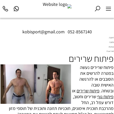
kobisport@gmail.com
|
052-8567140
דיאטה
ותזונה
בשיטת
Diet2All:
פיתוח שרירים
המדע
שמאחורי
הגוף
פיתוח שרירים נעשה
המושלם.
במטרה להרשים את
הסובבים או להרגשה
האישית טובה
ובטוחה.
פיתוח שרירים
או
פיתוח גוף
שרירים וחטוב,
דורש עמל רב, החל
מהרכבת תוכנית אימונים, תוכניות תזונה ותוכנית של תוספי מזון