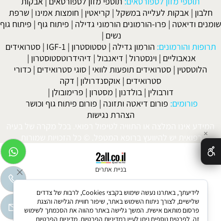
תוספי מזון לספורטאים:
תוספי מזון לספורטאים
|
אבקות
חלבון
|
אבקות לעלייה במשקל
|
קריאטין
|
חומצות אמינו
|
שרפת
שומנים ודיאטה
|
פרו-הורמונים הורמוני גדילה
|
פיתוח גוף
|
פיתוח גוף
נשים
|
תרופות והורמונים:
הורמון גדילה
|
טסטוסטרון
|
IGF-1
|
סטרואידים
אנאבוליים
|
וינסטרול
|
דיאנבול
|
דיהידרוטסטוסטרון
|
הלוטסטין
|
סטרואידים תופעות לוואי
|
סוגי סטרואידים
|
כדורי
סטרואידים
|
אוקסנדרולון
|
דקה
דורבולין
|
בולדנון
|
מסטרון
|
פרימובולן
|
פורומים:
פורום דיאטה ותזונה
|
פורום פיתוח גוף וכושר
הצהרת נגישות
המידע אינו המלצה או התוויה לטיפול רפואי. בכל מקרה של בעיה
✕
רפואית יש להיוועץ ברופא המטפל. © כל הזכויות שמורות.
בניית אתרים
לידיעתך, באתרנו נעשה שימוש בקבצי Cookies, לרבות של צדדים
שלישיים, לצורך ניתוח השימוש באתר, שיפור חוויית הגלישה והצגת
פרסום מותאם אישית. המשך גלישה באתר מהווה את הסכמתך לשימוש
זה. לפרטים נוספים ניתן לעיין במדיניות הפרטיות.
מדיניות הפרטיות