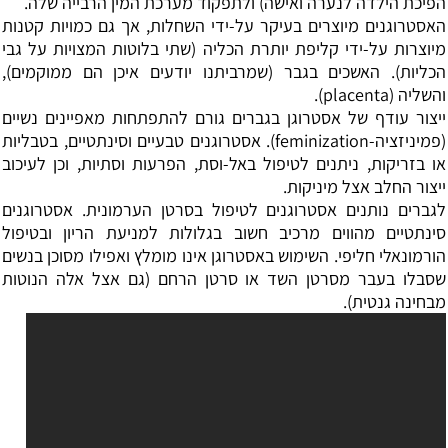
הפיכת הילדה לנערה ואישה) ולתפקוד מערכת המין הרבייה שלה.
האסטרוגנים מיוצרים בעיקר על-ידי השחלות, אך גם כמויות קטנות
מיוצרות על-ידי קליפת יותרת הכליה (שתי בלוטות המצויות על גבי
הכליות). האשכים בגבר (שמרביתנו יודעים איכן הם ממוקמים),
והשליה (placenta).
ייצור עודף של אסטרוגן בגברים גורם להתפתחות מאפיינים נשיים
(פמיניזציה-feminization). אסטרוגנים טבעיים וסינתטיים, בטבליות
או בזריקות, ניתנים לטיפול באל-וסת, הפרעות וסתיות, וכן לעיכוב
ייצור החלב אצל מיניקות.
לגברים נותנים אסטרוגנים לטיפול בסרטן הערמונית. אסטרוגנים
סינתטיים מהווים מרכיב חשוב בגלולות למניעת הריון ובטיפול
הורמונאלי חליפי. השימוש באסטרוגן אינו מומלץ ואפילו מסוכן בנשים
שסבלו בעבר מסרטן השד או סרטן הרחם (גם אצל אלה הנוטות
מבחינה גנטית).