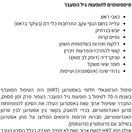
סימפטומים לתופעות גיל המעבר
כאבי ראש
עלייה בחום הגוף עקב התרחבות כלי דם (בעיקר בראש)
יובש בנרתיק
גפיים קרות
דלקות חוזרות בשלפוחית השתן
קושי להתרכז והפרעות זיכרון
טכיקרדיה (דופק לב מואץ)
חוסר שיווי משקל
נדודי שינה (אינסומניה) ועייפות
טיפול הורמונאלי חלופי באסטרוגן (HRT) היה הטיפול המועדף
בשנות ה-70 לטיפול ב תופעות גיל המעבר. כעפור פרק זמן מסוים,
התברר שטיפול ארוך טווח באסטרוגן העלה את הסיכון להתפתחות
סרטן האנדומטריום. בכדי להאבק בקשר בין אסטרוגן לבין סרטן
האנדומטריום, חברות תרופות ורופאים המליצו על מתן אסטרוגן
בשילוב עם פרוגסטרון (פרוגסטין).
אולם מתן HRT לטווח ארוך טווח לא תמיד מוצדק בגלל הסיכון הגובר