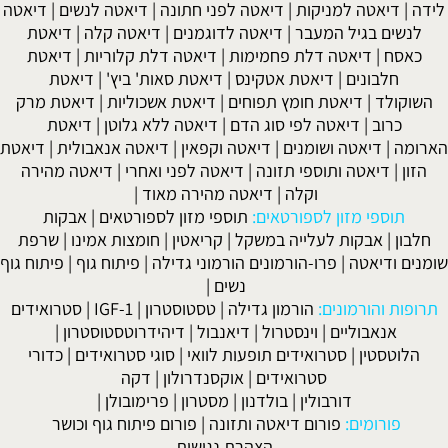
לידה
|
דיאטה למניקות
|
דיאטה לפני חתונה
|
דיאטה לנשים
|
דיאטה
לנשים בגיל המעבר
|
דיאטה לדוגמנים
|
דיאטה קלה
|
דיאטת
כאסח
|
דיאטה דלת פחמימות
|
דיאטה דלת קלוריות
|
דיאטת
חלבונים
|
דיאטת אטקינס
|
דיאטת סאות' ביץ'
|
דיאטת
השוקולד
|
דיאטת חומץ תפוחים
|
דיאטת אשכוליות
|
דיאטת מרק
כרוב
|
דיאטה לפי סוג הדם
|
דיאטה ללא גלוטן
|
דיאטת
הארומה
|
דיאטה ושומנים
|
דיאטה וקפאין
|
דיאטה אנאבולית
|
דיאטת
הזון
|
דיאטה ותוספי תזונה
|
דיאטה לפני ואחרי
|
דיאטה מהירה
וקלה
|
דיאטה מהירה מאוד
|
תוספי מזון לספורטאים:
תוספי מזון לספורטאים
|
אבקות
חלבון
|
אבקות לעלייה במשקל
|
קריאטין
|
חומצות אמינו
|
שרפת
שומנים ודיאטה
|
פרו-הורמונים הורמוני גדילה
|
פיתוח גוף
|
פיתוח גוף
נשים
|
תרופות והורמונים:
הורמון גדילה
|
טסטוסטרון
|
IGF-1
|
סטרואידים
אנאבוליים
|
וינסטרול
|
דיאנבול
|
דיהידרוטסטוסטרון
|
הלוטסטין
|
סטרואידים תופעות לוואי
|
סוגי סטרואידים
|
כדורי
סטרואידים
|
אוקסנדרולון
|
דקה
דורבולין
|
בולדנון
|
מסטרון
|
פרימובולן
|
פורומים:
פורום דיאטה ותזונה
|
פורום פיתוח גוף וכושר
הצהרת נגישות