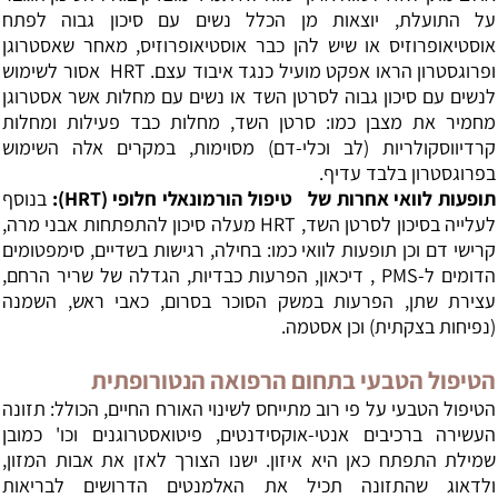
על התועלת, יוצאות מן הכלל נשים עם סיכון גבוה לפתח
אוסטיאופרוזיס או שיש להן כבר אוסטיאופרוזיס, מאחר שאסטרוגן
ופרוגסטרון הראו אפקט מועיל כנגד איבוד עצם. HRT אסור לשימוש
לנשים עם סיכון גבוה לסרטן השד או נשים עם מחלות אשר אסטרוגן
מחמיר את מצבן כמו: סרטן השד, מחלות כבד פעילות ומחלות
קרדיווסקולריות (לב וכלי-דם) מסוימות, במקרים אלה השימוש
בפרוגסטרון בלבד עדיף.
תופעות לוואי אחרות של
טיפול הורמונאלי חלופי (
HRT
):
בנוסף
לעלייה בסיכון לסרטן השד, HRT מעלה סיכון להתפתחות אבני מרה,
קרישי דם וכן תופעות לוואי כמו: בחילה, רגישות בשדיים, סימפטומים
הדומים ל-PMS , דיכאון, הפרעות כבדיות, הגדלה של שריר הרחם,
עצירת שתן, הפרעות במשק הסוכר בסרום, כאבי ראש, השמנה
(נפיחות בצקתית) וכן אסטמה.
הטיפול הטבעי בתחום הרפואה הנטורופתית
הטיפול הטבעי על פי רוב מתייחס לשינוי האורח החיים, הכולל: תזונה
העשירה ברכיבים אנטי-אוקסידנטים, פיטואסטרוגנים וכו' כמובן
שמילת התפתח כאן היא איזון. ישנו הצורך לאזן את אבות המזון,
ולדאוג שהתזונה תכיל את האלמנטים הדרושים לבריאות