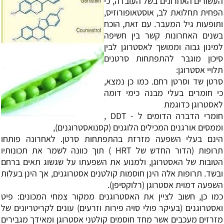
העשורים האחרונים בשל העובדה, כי
הפחית תחלואת לב, אוסטאופורוזיס,
ותופעות גיל המעבר. עם זאת, הוכח
בשנים האחרונות קשר בין חשיפה
למינון גבוה וממושך לאסטרוגן לבין
סיכון מוגבר להתפתחות סרטנים
תלויי אסטרוגן:
סרטן שד וסרטן רחם. כמו כן נמצא,
כי חומרים בעלי מבנה כימי דומה
לאסטרוגן כדוגמת
חומרי הדברה הדומים ל - DDT ,
וממסים אורגנים המכילים הלוגנים (קסנואסטרוגנים),
הינם בעלי השפעה מזרזת בהתפתחות סרטן. לאחרונה פותחו
תרופות (הדור החדש של HRT ) תוך כוונה לשמר את תכונותיו
הטובות של האסטרוגן, ולמנוע את השפעתו על שגשוג תאים ברחם
ובשד. תרופות אלה הינן חוסמות קולטנים אסטרוגנים, אך הינן בעלות
השפעה דמוית אסטרוגן (רלוקסיפן).
כמו כן, חשוב לציין את האסטרוגנים ממקור צמחי המכונים: פיט
ואסטרוגנים (בעיקר פולי סויה פירות וזרעים) עונים לקריטריונים של
מזרזים מעכבים אשר מחד חוסמים קולטני אסטרוגן ומאידך מגבירים