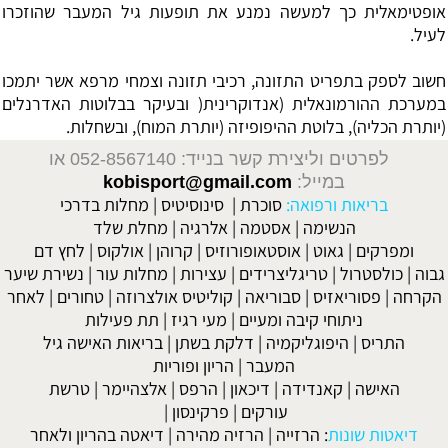
אופטימאלית כך למעשה נמנע את תופעות גיל המעבר שהוזכרו
לעיל.
חשוב לספק בתפריט התזונה, רכיבי תזונה וצמחי מרפא אשר יתמכו
במערכת ההורמונאלית (אנדוקרינית( ובעיקר בבלוטות האדרנלים
(יותרת הכליה), בלוטת ההיפופיזה (יותרת המוח), ובשחלות.
לפרטים וליצירת קשר בנייד: 052-8567140
או
במייל:
kobisport@gmail.com
בריאות ורפואה:
סוכרת
|
סינוסיטיס
|
מחלות בדרכי
הנשימה
|
אסטמה
|
אלרגיה
|
מחלת שלד
ומפרקים
|
גאוט
|
אוסטאופורוזיס
|
קרוהן
|
אולקוס
|
לחץ דם
גבוה
|
כולסטרול
|
טריגליצרידים
|
עצירות
|
מחלות עור
|
נשירת שיער
הקרחה
|
פסוריאזיס
|
סבוריאה
|
קוליטיס אולצרוזה
|
טחורים
|
לאחר
ניתוחי קיבה ומעיים
| מעי רגיז |
תת פעילות
התריס
|
היפוגליקמיה
|
דלקת בשתן
|
בריאות האישה גיל
המעבר
|
הריון ופוריות
האישה
|
קאנדידה
|
דיכאון
|
הרפס
|
אלצהיימר
|
טרשת
עורקים
|
פרקינסון
|
דיאטות שונות
:
הרזייה
|
הרזיה מהירה
|
דיאטה בהריון ולאחר