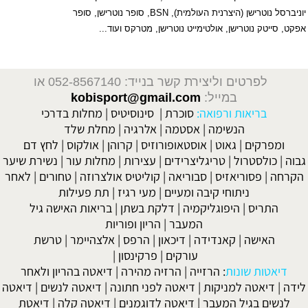
יוניברסל נוטרישן (היצרנית העולמית), BSN, סופר נוטרישן, סופר
אפקט, סייטק נוטרישן, אולטימייט נוטרישן, מטרקס ועוד...
לפרטים וליצירת קשר בנייד: 052-8567140
או
במייל:
kobisport@gmail.com
בריאות ורפואה:
סוכרת
|
סינוסיטיס
|
מחלות בדרכי
הנשימה
|
אסטמה
|
אלרגיה
|
מחלת שלד
ומפרקים
|
גאוט
|
אוסטאופורוזיס
|
קרוהן
|
אולקוס
|
לחץ דם
גבוה
|
כולסטרול
|
טריגליצרידים
|
עצירות
|
מחלות עור
|
נשירת שיער
הקרחה
|
פסוריאזיס
|
סבוריאה
|
קוליטיס אולצרוזה
|
טחורים
|
לאחר
ניתוחי קיבה ומעיים
| מעי רגיז |
תת פעילות
התריס
|
היפוגליקמיה
|
דלקת בשתן
|
בריאות האישה גיל
המעבר
|
הריון ופוריות
האישה
|
קאנדידה
|
דיכאון
|
הרפס
|
אלצהיימר
|
טרשת
עורקים
|
פרקינסון
|
דיאטות שונות
:
הרזייה
|
הרזיה מהירה
|
דיאטה בהריון ולאחר
לידה
|
דיאטה למניקות
|
דיאטה לפני חתונה
|
דיאטה לנשים
|
דיאטה
לנשים בגיל המעבר
|
דיאטה לדוגמנים
|
דיאטה קלה
|
דיאטת