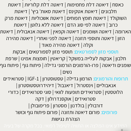
כאסח
|
דיאטה דלת פחמימות
|
דיאטה דלת קלוריות
|
דיאטת
חלבונים
|
דיאטת אטקינס
|
דיאטת סאות' ביץ'
|
דיאטת
השוקולד
|
דיאטת חומץ תפוחים
|
דיאטת אשכוליות
|
דיאטת מרק
כרוב
|
דיאטה לפי סוג הדם
|
דיאטה ללא גלוטן
|
דיאטת
הארומה
|
דיאטה ושומנים
|
דיאטה וקפאין
|
דיאטה אנאבולית
|
דיאטת
הזון
|
דיאטה ותוספי תזונה
|
דיאטה לפני ואחרי
|
דיאטה מהירה
וקלה
|
דיאטה מהירה מאוד
|
תוספי מזון לספורטאים:
תוספי מזון לספורטאים
|
אבקות
חלבון
|
אבקות לעלייה במשקל
|
קריאטין
|
חומצות אמינו
|
שרפת
שומנים ודיאטה
|
פרו-הורמונים הורמוני גדילה
|
פיתוח גוף
|
פיתוח גוף
נשים
|
תרופות והורמונים:
הורמון גדילה
|
טסטוסטרון
|
IGF-1
|
סטרואידים
אנאבוליים
|
וינסטרול
|
דיאנבול
|
דיהידרוטסטוסטרון
|
הלוטסטין
|
סטרואידים תופעות לוואי
|
סוגי סטרואידים
|
כדורי
סטרואידים
|
אוקסנדרולון
|
דקה
דורבולין
|
בולדנון
|
מסטרון
|
פרימובולן
|
פורומים:
פורום דיאטה ותזונה
|
פורום פיתוח גוף וכושר
הצהרת נגישות
המידע אינו המלצה או התוויה לטיפול רפואי. בכל מקרה של בעיה
✕