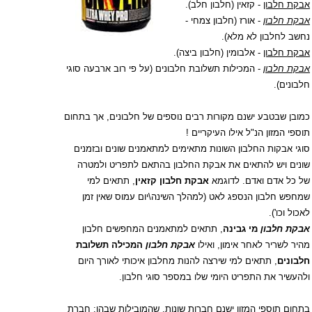
אבקת חלבון
- קזאין (חלבון חלב).
אבקת חלבון
- אורז (חלבון צמחי -
נחשב לחלבון לא מלא).
אבקת חלבון
- אלבומין (חלבון ביצה).
אבקת חלבון
- המכילות תשלובת חלבונים (על פי רוב ארבעה סוגי
חלבונים).
כמובן שבטבע ישנם מקורות רבים נוספים של חלבונים, אך בתחום
תוספי המזון הנ"ל אילו העיקריים !
סוגי אבקות החלבון השונות מתאימים למתאמנים שונים ובזמנים
שונים ויש להתאים את אבקת החלבון בהתאם לתפריט ולמטרה
של כל אדם ואדם.
לדוגמא
אבקת חלבון קזאין
, תתאים למי
שמחפש חלבון הנספג לאט
(למהלך השינה\יום עמוס שאין זמן
לאכול וכו').
אבקת חלבון
מי גבינה
, תתאים למתאמנים המחפשים חלבון
מהיר לשריר לאחר אימון,
ואילו
אבקת חלבון
המכילה תשלובת
חלבונים
, תתאים למי שירצה להנות מחלבון איכותי לאורך היום
ולהעשיר את התפריט היומי שלו במספר סוגי חלבון.
בתחום תוספי המזון ישנם חברות שונות, שהמובילות שבהן: חברת