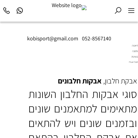
kobisport@gmail.com
|
052-8567140
דיאטה
ותזונה
בשיטת
Diet2All:
המדע
שמאחורי
אבקת חלבון,
אבקות חלבונים
הגוף
המושלם.
סוגי אבקות החלבון השונות
מתאימים למתאמנים שונים
ובזמנים שונים ויש להתאים
את אבקת החלבון בהתאם