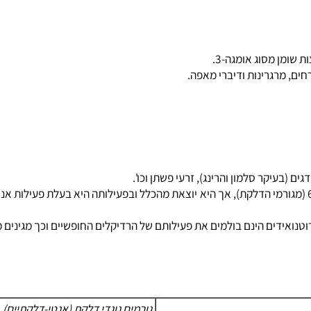
רגרינות ודיברי מאפה.
מא-לינולנית (GLA), למעשה היא חומצת שומן מסוג אומגה-6 (מגורמי הדלקת), אך היא יוצאת מהכלל ובפ