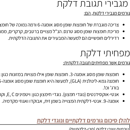
רי תגובת דלקת
גבירי דלקות,
הם:
 מוגברת של חומצות שומן מסוג אומגה-6 ורמה נמוכה של חומצות שומן מסוג אומגה-3.
כת חומצות שומן מסוג טרנס. הנ"ל מצויים ברטבים, קרקרים, ממרחים, מ
רלים חופשיים הם למעשה המבעירים את התגובה הדלקתית.
תי דלקת
שר מפחיתים תגובה דלקתית:
 מסוג אומגה-3. חומצות שומן אילו מצויות במזונות כגון: דגים (בעיקר סלמון והרינג), זרעי פשתן וכו'.
חומצה ג
' וכו'.
קסידנטים (נוגדי חמצון). נוגדי חימצון כגון: ויטמינים E, C, וקרוטנואידים הינם בולמים את פעילותם של הרדיקלים החופשיים וכך מגינים מפני התגובה הדלקתית.
המצוייה בשמן זית, אבוקדו ואגוזי מקדמיה.