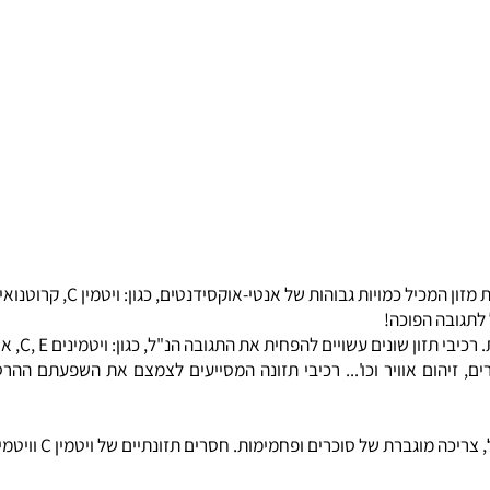
טי-אוקסידנטים, כגון: ויטמין C, קרוטנואידים ופלבונואידים שונים ומגוונים.
בה הפוכה!
ים להפחית את התגובה הנ"ל, כגון: ויטמינים C, E, אן-אציטיל-ציסטאין (NAC).
ות. חסרים תזונתיים של ויטמין C וויטמיני B-קומפלקס, רמות נמוכות של נוגדי-חמצון.