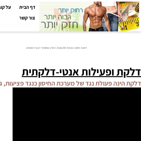
דף הבית
על קובי עזר
צור קשר
דיאטה ותזונה בשיטת Diet2All: המדע שמאחורי הגוף המושלם.
 ופעילות אנטי
-
דלקתית
נה פעולת נגד של מערכת החיסון כנגד פציעות, גירויי