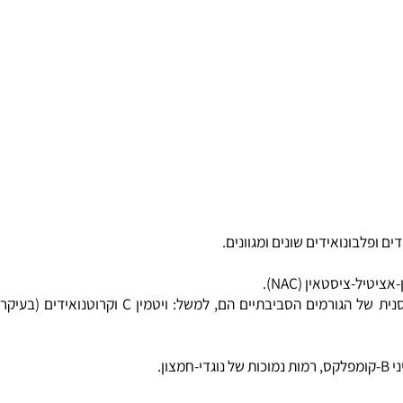
גורמים סביבתיים, כגון: עישון פסיביואקטיבי של טבק וחומרים אחרים, זיהום אוויר וכו'... רכיבי תזונה המסייעים לצמצם את השפעתם ההרסנית של הגורמים הסביבתיים הם, למשל: ויטמין C וקרוטנואידים (בעיקר