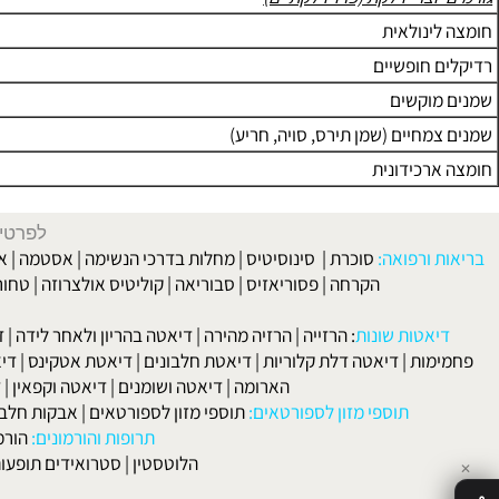
כום גורמים דלקתיים ונוגדי דלקת
וצרי דלקת (פרו-דלקתיים)
ינולאית
 חופשיים
וקשים
חיים (שמן תירס, סויה, חריע)
רכידונית
לפרטים וליצירת ק
 ורפואה:
סוכרת
|
סינוסיטיס
|
מחלות בדרכי הנשימה
|
אסטמה
|
אלרגיה
הקרחה
|
פסוריאזיס
|
סבוריאה
|
קוליטיס אולצרוזה
|
טחורים
|
לא
האיש
אטות שונות
:
הרזייה
|
הרזיה מהירה
|
דיאטה בהריון ולאחר לידה
|
דיאטה 
מות
|
דיאטה דלת קלוריות
|
דיאטת חלבונים
|
דיאטת אטקינס
|
דיאטת סא
הארומה
|
דיאטה ושומנים
|
דיאטה וקפאין
|
דיאטה
תוספי מזון לספורטאים:
תוספי מזון לספורטאים
|
אבקות חלבון
|
אבק