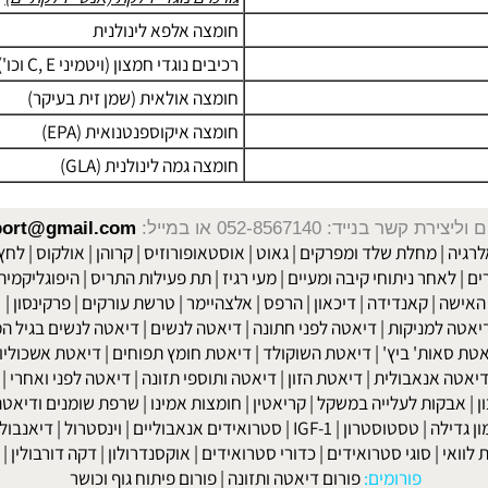
גורמים נוגדי דלקת (אנטי-דלקתיים)
חומצה אלפא לינולנית
רכיבים נוגדי חמצון (ויטמיני C, E וכו')
חומצה אולאית (שמן זית בעיקר)
חומצה איקוספנטנואית (EPA)
חומצה גמה לינולנית (GLA)
שר בנייד: 052-8567140
או במייל:
isport@gmail.com
|
מחלת שלד ומפרקים
|
גאוט
|
אוסטאופורוזיס
|
קרוהן
|
אולקוס
|
לחץ דם
חר ניתוחי קיבה ומעיים
| מעי רגיז |
תת פעילות התריס
|
היפוגליקמיה
|
ד
ה
|
קאנדידה
|
דיכאון
|
הרפס
|
אלצהיימר
|
טרשת עורקים
|
פרקינסון
|
למניקות
|
דיאטה לפני חתונה
|
דיאטה לנשים
|
דיאטה לנשים בגיל המע
ות' ביץ'
|
דיאטת השוקולד
|
דיאטת חומץ תפוחים
|
דיאטת אשכוליות
|
 אנאבולית
|
דיאטת הזון
|
דיאטה ותוספי תזונה
|
דיאטה לפני ואחרי
|
דיא
ות לעלייה במשקל
|
קריאטין
|
חומצות אמינו
|
שרפת שומנים ודיאטה
|
פ