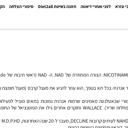
א
לפני ואחרי דיאטה
תזונה בשיטת Diet2all
סיפורי הצלחה
הקלינ
ל חומצת הלימ
PHD WAL, של אוניברסיטת אימורי שבאטלנטה מאמינים שרמות אנרגיה נמוכות בתאים מוביל לפעילו
שלבסוף מתבטאים בהרבה מחלות, כמו: אצלהיימר, פרקינסון ומיופתיה (מחלות שריר). WALLACE וחוקרים אחרים גילו את הפוטנצ
באינדיוודואלים בריאים, הגוף בונה שת