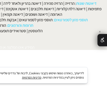
הקרחה
|
פסוריאזיס
|
סבוריאה
|
קוליטיס אולצרוזה
|
טחורים
|
לא
האיש
אטות שונות
:
הרזייה
|
הרזיה מהירה
|
דיאטה בהריון ולאחר לידה
|
דיאטה 
מות
|
דיאטה דלת קלוריות
|
דיאטת חלבונים
|
דיאטת אטקינס
|
דיאטת סא
הארומה
|
דיאטה ושומנים
|
דיאטה וקפאין
|
דיאטה
תוספי מזון לספורטאים:
תוספי מזון לספורטאים
|
אבקות חלבון
|
אבק
תרופות והורמונים:
הורמון גדי
הלוטסטין
|
סטרואידים תופעות לוואי
המידע אינו המלצה או התוויה 
לידיעתך, באתרנו נעשה שימוש בקבצי kies
נוספים ניתן לעיין במדיניות הפרטיות.
מדיניות הפרטיות