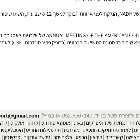
במחקר של 17 פציינטים חולי אלצהיימר, BIRKMAYER, נמצא ש- 10 מ"ג של NADH, הנלקח לפני ארוחת הבוקר
הממצא האחרון שגיליתי על ה NADH פורסם בנובמבר 1997 במגזין AL MEETING OF THE AMERICAN COLLEGE
שר בנייד: 052-8567140
או במייל:
isport@gmail.com
|
מחלת שלד ומפרקים
|
גאוט
|
אוסטאופורוזיס
|
קרוהן
|
אולקוס
|
לחץ דם