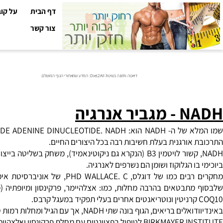
דף הבית
על קובי עזר
צור קשר
דיאטה ותזונה בשיטת Diet2All: המדע שמאחורי הגוף המושלם.
N
- מגביר אנרגיה
אורגנית בעלת חשיבות רבה בכל היצורים החיים.
ו הגלוקוז ושומן הם נשרפים לאנרגיה.
מחקרים רבים כמו של דוגלס, LACE. C