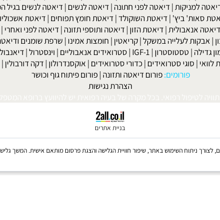
חר ניתוחי קיבה ומעיים
| מעי רגיז |
תת פעילות התריס
|
היפוגליקמיה
|
ד
ה
|
קאנדידה
|
דיכאון
|
הרפס
|
אלצהיימר
|
טרשת עורקים
|
פרקינסון
|
למניקות
|
דיאטה לפני חתונה
|
דיאטה לנשים
|
דיאטה לנשים בגיל המע
ות' ביץ'
|
דיאטת השוקולד
|
דיאטת חומץ תפוחים
|
דיאטת אשכוליות
|
 אנאבולית
|
דיאטת הזון
|
דיאטה ותוספי תזונה
|
דיאטה לפני ואחרי
|
דיא
ות לעלייה במשקל
|
קריאטין
|
חומצות אמינו
|
שרפת שומנים ודיאטה
|
פ
לה
|
טסטוסטרון
|
IGF-1
|
סטרואידים אנאבוליים
|
וינסטרול
|
דיאנבול
|
ד
|
סוגי סטרואידים
|
כדורי סטרואידים
|
אוקסנדרולון
|
דקה דורבולין
|
בול
פורומים:
פורום דיאטה ותזונה
|
פורום פיתוח גוף וכושר
הצהרת נגישות
לטיפול רפואי. בכל מקרה של בעיה רפואית יש להיוועץ ברופא המטפל. © 
בניית אתרים
Coo, לרבות של צדדים שלישיים, לצורך ניתוח השימוש באתר, שיפור חוויית הגלישה והצגת פרסום מותאם אישית. 