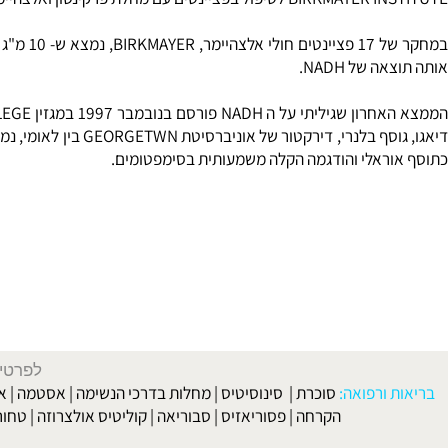
נטים עם מחלת פרקינסון ואלצהיימר, דיכאון ותסמונת בעייפות כרונית.
 של NADH.
ראלי והודגמה הקלה משמעותית בסימפטומים.
לפרטים וליצירת ק
 ורפואה:
סוכרת
|
סינוסיטיס
|
מחלות בדרכי הנשימה
|
אסטמה
|
אלרגיה