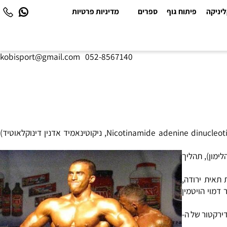
יקה
פיתוח גוף
ספרים
מדיניות פרטיות
kobisport@gmail.com
|
052-8567140
שמו המלא של ה- NADH הוא: NICOTINAMIDE ADENINE DINUCLEOTIDE. NADH: הצורה המחוזרת של NAD. ה- NAD (ראשי תיבות של Nicotinamide adenine dinucleotide, ניקוטינאמיד אדנין דינוקלאוטיד)
ון), תהליך
ת תאית ירודה,
יאל של החומר דמוי הויטמין
י NADH, אך עם הגיל ומחלות רמות NAHD לעיתים קרובות DECLINE, מעבר ל-20 שנה האחרונות, M.D.P.HD דירקטור של ה-