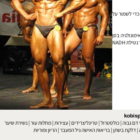
 למשך 8-12 שבועות, השיגו שיפור כדי לשמור על
ANNU של אלרגיות לאסטמה ואימונולגיה בסן
דיאגו, גוסף בלנרי, דירקטור של אוניברסיטת GEORGETWN בין לאומי, נמצא שיפור בתסמונת התשישות הכרונית (כרוניק פתיג סינדרום - CSF) לאחר נטילת NADH
kob
 גבוה
|
כולסטרול
|
טריגליצרידים
|
עצירות
|
מחלות עור
|
נשירת שיער