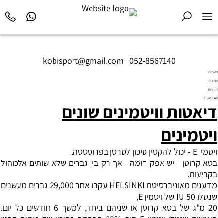
kobisport@gmail.com
|
052-8567140
דיאטה
ותזונה
בשיטת
Diet2All:
דיאטות וויטמינים שונים
המדע
שמאחורי
הגוף
ויטמינים
המושלם.
ויטמין E - יכול להקטין סיכון לסרטן בפרוסטטה.
בטא קרוטן - יש אפק דומה - אך רק בין גברים שלא שותים אלכוהול
בקביעות.
מדענים מאוניברסיטת HELSINKI עקבו אחר 29,000 גברים מעשנים
שנטלו 50 IU של ויטמין E,
20 מ"ג של בטא קרוטן או שניהם ביחד, למשך 6 חודשים כל יום.