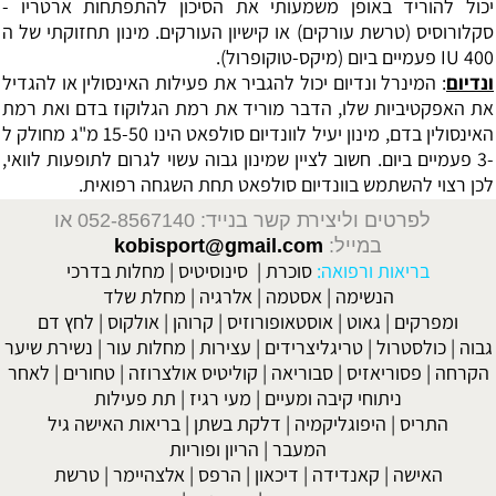
יכול להוריד באופן משמעותי את הסיכון להתפתחות ארטריו -
סקלורוסיס (טרשת עורקים) או קישיון העורקים. מינון תחזוקתי של ה
400 IU פעמיים ביום (מיקס-טוקופרול).
ונדיום
: המינרל ונדיום יכול להגביר את פעילות האינסולין או להגדיל
את האפקטיביות שלו, הדבר מוריד את רמת הגלוקוז בדם ואת רמת
האינסולין בדם, מינון יעיל לוונדיום סולפאט הינו 15-50 מ"ג מחולק ל
-3 פעמיים ביום. חשוב לציין שמינון גבוה עשוי לגרום לתופעות לוואי,
לכן רצוי להשתמש בוונדיום סולפאט תחת השגחה רפואית.
לפרטים וליצירת קשר בנייד: 052-8567140
או
במייל:
kobisport@gmail.com
בריאות ורפואה:
סוכרת
|
סינוסיטיס
|
מחלות בדרכי
הנשימה
|
אסטמה
|
אלרגיה
|
מחלת שלד
ומפרקים
|
גאוט
|
אוסטאופורוזיס
|
קרוהן
|
אולקוס
|
לחץ דם
גבוה
|
כולסטרול
|
טריגליצרידים
|
עצירות
|
מחלות עור
|
נשירת שיער
הקרחה
|
פסוריאזיס
|
סבוריאה
|
קוליטיס אולצרוזה
|
טחורים
|
לאחר
ניתוחי קיבה ומעיים
| מעי רגיז |
תת פעילות
התריס
|
היפוגליקמיה
|
דלקת בשתן
|
בריאות האישה גיל
המעבר
|
הריון ופוריות
האישה
|
קאנדידה
|
דיכאון
|
הרפס
|
אלצהיימר
|
טרשת