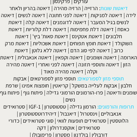
עורקים
|
פרקינסון
|
דיאטות שונות
:
הרזייה
|
הרזיה מהירה
|
דיאטה בהריון ולאחר
לידה
|
דיאטה למניקות
|
דיאטה לפני חתונה
|
דיאטה לנשים
|
דיאטה
לנשים בגיל המעבר
|
דיאטה לדוגמנים
|
דיאטה קלה
|
דיאטת
כאסח
|
דיאטה דלת פחמימות
|
דיאטה דלת קלוריות
|
דיאטת
חלבונים
|
דיאטת אטקינס
|
דיאטת סאות' ביץ'
|
דיאטת
השוקולד
|
דיאטת חומץ תפוחים
|
דיאטת אשכוליות
|
דיאטת מרק
כרוב
|
דיאטה לפי סוג הדם
|
דיאטה ללא גלוטן
|
דיאטת
הארומה
|
דיאטה ושומנים
|
דיאטה וקפאין
|
דיאטה אנאבולית
|
דיאטת
הזון
|
דיאטה ותוספי תזונה
|
דיאטה לפני ואחרי
|
דיאטה מהירה
וקלה
|
דיאטה מהירה מאוד
|
תוספי מזון לספורטאים:
תוספי מזון לספורטאים
|
אבקות
חלבון
|
אבקות לעלייה במשקל
|
קריאטין
|
חומצות אמינו
|
שרפת
שומנים ודיאטה
|
פרו-הורמונים הורמוני גדילה
|
פיתוח גוף
|
פיתוח גוף
נשים
|
תרופות והורמונים:
הורמון גדילה
|
טסטוסטרון
|
IGF-1
|
סטרואידים
אנאבוליים
|
וינסטרול
|
דיאנבול
|
דיהידרוטסטוסטרון
|
הלוטסטין
|
סטרואידים תופעות לוואי
|
סוגי סטרואידים
|
כדורי
סטרואידים
|
אוקסנדרולון
|
דקה
דורבולין
|
בולדנון
|
מסטרון
|
פרימובולן
|