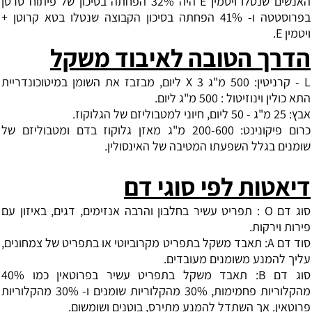
האנשים שנטלו ויטמין E היה 32% הפחתה בסיכון של פיתוח סרטן
בפרוסטטה ו- 41% הפחתה בסיכון הקבוצה שנטלו בטא קרוטן +
ויטמין E.
הדרך הטובה לאיבוד משקל
L - קרניטין: 500 מ"ג X 3 ליום, מבזבז את השומן במיטוכונדריית
התא כולין וינוזיטול : 500 מ"ג ליום.
אבץ: 25 מ"ג - 50 ליום, חיוני למטבוליזם של הגלוקוז.
כרום פיקונינט: 200-600 מ"ג מאזן גלוקוז בדם ומטבוליזם של
שומנים בגלל השפעתו המטיבה של האינסולין.
דיאטות לפי סוגי דם
סוג דם O : תפריט עשיר בחלבון והרבה אנזימים, דגים, באיזון עם
פירות וירקות.
סוד דם A: תאבד משקל בתפריט מקרוביוטי או בתפריט של צמחונים,
עליך להמנע משומנים מעובדים.
סוג דם B: תאבד משקל בתפריט עשיר בפרוטאין כמו 40%
מהקלוריות פחמימות, 30% מהקלוריות שומנים ו- 30% מהקלוריות
פרוטאין. אך השתדל להמנע מתירס, בוטנים ושומשום.