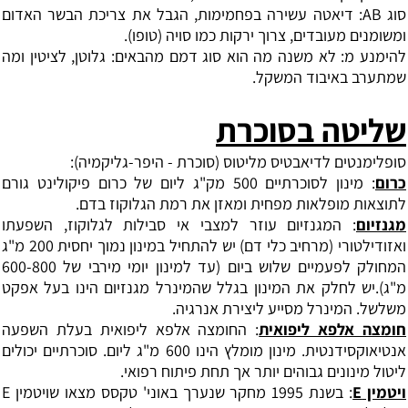
סוג AB: דיאטה עשירה בפחמימות, הגבל את צריכת הבשר האדום
ומשומנים מעובדים, צרוך ירקות כמו סויה (טופו).
להימנע מ: לא משנה מה הוא סוג דמם מהבאים: גלוטן, לציטין ומה
שמתערב באיבוד המשקל.
שליטה בסוכרת
סופלימנטים לדיאבטיס מליטוס (סוכרת - היפר-גליקמיה):
כרום
: מינון לסוכרתיים 500 מק"ג ליום של כרום פיקולינט גורם
לתוצאות מופלאות מפחית ומאזן את רמת הגלוקוז בדם.
מגנזיום
: המגנזיום עוזר למצבי אי סבילות לגלוקוז, השפעתו
ואזודילטורי (מרחיב כלי דם) יש להתחיל במינון נמוך יחסית 200 מ"ג
המחולק לפעמיים שלוש ביום (עד למינון יומי מירבי של 600-800
מ"ג).יש לחלק את המינון בגלל שהמינרל מגנזיום הינו בעל אפקט
משלשל. המינרל מסייע ליצירת אנרגיה.
חומצה אלפא ליפואית
: החומצה אלפא ליפואית בעלת השפעה
אנטיאוקסידנטית. מינון מומלץ הינו 600 מ"ג ליום. סוכרתיים יכולים
ליטול מינונים גבוהים יותר אך תחת פיתוח רפואי.
ויטמין
E
: בשנת 1995 מחקר שנערך באוני' טקסס מצאו שויטמין E