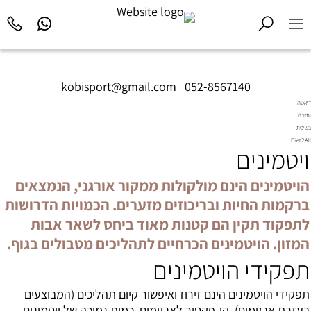
kobisport@gmail.com
|
052-8567140
דיאטה
ותזונה
בשיטת
Diet2All:
ויטמינים
המדע
שמאחורי
הגוף
הויטמינים הינם מולקולות ממקור אורגני, הנמצאים
המושלם.
ברקמות החיות ובריכוזים מזערים. הכמויות הדרושות
לתפקוד תקין הם קטנות מאוד ביחס לשאר אבות
המזון. הויטמינים הכרחיים לתהליכים מטבולים בגוף.
תפקידי הויטמינים
תפקידי הויטמינים הינם זירוז ואיפשור קיום תהליכים (המבוצעים
בעזרת אנזימים), קו-פקטור לאנזימים. כמות נמוכה של ויטמינים