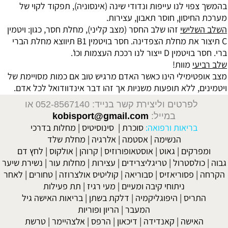
בהמשך צפוי לנו עייפות ונדודי שינה (אינסוניה), תפקוד לקוי של
מערכת החיסון, חוסר תאבון, עצירות.
השלב השלישי
זהו שלב החסר (מצב קליני), מחלת חסר, כגון:
ויטמין
C
תיצור את מחלת הצפדינה. חסר ב
ויטמין B1
תיווצא מחלת הברי
ברי. חסר ב
ויטמין D
ייצור לנו רככת העצמות וכו'.
שלב רביעי
מוות!
מצב אופטימילי הינו כאשר האדם מרגיש טוב אם כמות מסויימת של
ויטמינים, ללא תופעות משניות אך זהו דבר אינדוודואל לכל אדם.
לפרטים וליצירת קשר בנייד: 052-8567140
או
במייל:
kobisport@gmail.com
בריאות ורפואה:
סוכרת
|
סינוסיטיס
|
מחלות בדרכי
הנשימה
|
אסטמה
|
אלרגיה
|
מחלת שלד
ומפרקים
|
גאוט
|
אוסטאופורוזיס
|
קרוהן
|
אולקוס
|
לחץ דם
גבוה
|
כולסטרול
|
טריגליצרידים
|
עצירות
|
מחלות עור
|
נשירת שיער
הקרחה
|
פסוריאזיס
|
סבוריאה
|
קוליטיס אולצרוזה
|
טחורים
|
לאחר
ניתוחי קיבה ומעיים
| מעי רגיז |
תת פעילות
התריס
|
היפוגליקמיה
|
דלקת בשתן
|
בריאות האישה גיל
המעבר
|
הריון ופוריות
האישה
|
קאנדידה
|
דיכאון
|
הרפס
|
אלצהיימר
|
טרשת