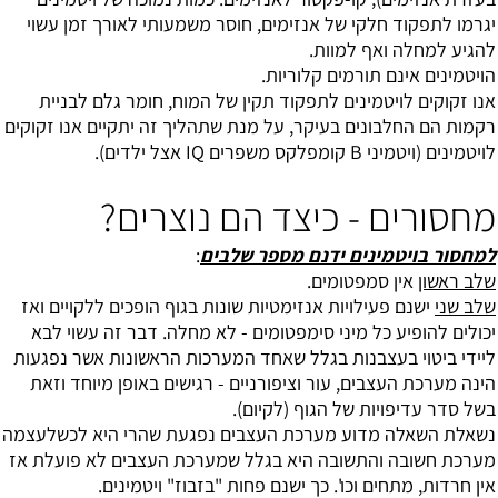
יגרמו לתפקוד חלקי של אנזימים, חוסר משמעותי לאורך זמן עשוי
להגיע למחלה ואף למוות.
הויטמינים אינם תורמים קלוריות.
אנו זקוקים לויטמינים לתפקוד תקין של המוח, חומר גלם לבניית
רקמות הם החלבונים בעיקר, על מנת שתהליך זה יתקיים אנו זקוקים
לויטמינים (
ויטמיני B
קומפלקס משפרים IQ אצל ילדים).
מחסורים - כיצד הם נוצרים?
למחסור בויטמינים ידנם מספר שלבים
:
שלב ראשון
אין סמפטומים.
שלב שני
ישנם פעילויות אנזימטיות שונות בגוף הופכים ללקויים ואז
יכולים להופיע כל מיני סימפטומים - לא מחלה. דבר זה עשוי לבא
ליידי ביטוי בעצבנות בגלל שאחד המערכות הראשונות אשר נפגעות
הינה מערכת העצבים, עור וציפורניים - רגישים באופן מיוחד וזאת
בשל סדר עדיפויות של הגוף (לקיום).
נשאלת השאלה מדוע מערכת העצבים נפגעת שהרי היא לכשלעצמה
מערכת חשובה והתשובה היא בגלל שמערכת העצבים לא פועלת אז
אין חרדות, מתחים וכו'. כך ישנם פחות "בזבוז" ויטמינים.