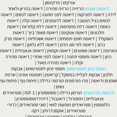
עורקים
|
פרקינסון
|
דיאטות שונות
:
הרזייה
|
הרזיה מהירה
|
דיאטה בהריון ולאחר
לידה
|
דיאטה למניקות
|
דיאטה לפני חתונה
|
דיאטה לנשים
|
דיאטה
לנשים בגיל המעבר
|
דיאטה לדוגמנים
|
דיאטה קלה
|
דיאטת
כאסח
|
דיאטה דלת פחמימות
|
דיאטה דלת קלוריות
|
דיאטת
חלבונים
|
דיאטת אטקינס
|
דיאטת סאות' ביץ'
|
דיאטת
השוקולד
|
דיאטת חומץ תפוחים
|
דיאטת אשכוליות
|
דיאטת מרק
כרוב
|
דיאטה לפי סוג הדם
|
דיאטה ללא גלוטן
|
דיאטת
הארומה
|
דיאטה ושומנים
|
דיאטה וקפאין
|
דיאטה אנאבולית
|
דיאטת
הזון
|
דיאטה ותוספי תזונה
|
דיאטה לפני ואחרי
|
דיאטה מהירה
וקלה
|
דיאטה מהירה מאוד
|
תוספי מזון לספורטאים:
תוספי מזון לספורטאים
|
אבקות
חלבון
|
אבקות לעלייה במשקל
|
קריאטין
|
חומצות אמינו
|
שרפת
שומנים ודיאטה
|
פרו-הורמונים הורמוני גדילה
|
פיתוח גוף
|
פיתוח גוף
נשים
|
תרופות והורמונים:
הורמון גדילה
|
טסטוסטרון
|
IGF-1
|
סטרואידים
אנאבוליים
|
וינסטרול
|
דיאנבול
|
דיהידרוטסטוסטרון
|
הלוטסטין
|
סטרואידים תופעות לוואי
|
סוגי סטרואידים
|
כדורי
סטרואידים
|
אוקסנדרולון
|
דקה
דורבולין
|
בולדנון
|
מסטרון
|
פרימובולן
|