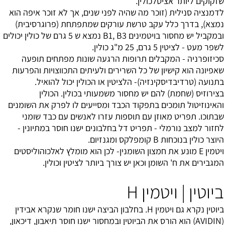
שזקוקים ליותר אציטלכולין.
לדמנציה סנילית (זוכר מה שהיה לפני שנים, אך לא זוכר איפה הוא
נמצא), בדרך כלל עקב טרשת עורקים שמתפתחת (פרוגרסיבית)
ובמקביל יש מחסור בויטמינים B1, B3 נמצא ש 5 גרם של כולין יכולים
לשפר מעט - לציטין 5 גרם, 25 מ"ג כולין.
סכיזופרניה - המקבלים תרופות הרגעה שונות מפתחים תופעה
שאפיונה הוא קישיון של כל השרירים ולעיתים התכווצויות והפרעות
בתנועה (טרדיבדיסקינזיה)- הלציטין או הכולין יכול להואיל.
בצירוזיס (שחמת) להם יש מחסור משמעותי בכולין. הכולין
והאינוזיטול תומכים בתפקוד הכבד ומסייעים לו לפרק את השומנים
שבתוכו. תפריט מאוזן עם תוספות עזרו לאנשים עם כבד שומני
לחזור למצב נורמלי - תפריט דל בחלבונים ישנו חוסר במתיונין -
היוצר כולין בנוכחות B קומפלקס ומגנזיום.
ויטמין E מונע את חמצון השומנין- לכן הוא מומלץ לאלכוהוליסטים
המגבירים את ח' השומן וכאן יש צורך ביותר לציטין וכולין.
ביוטין | ויטמין H
ביוטין נקרא גם ויטמין H. בחלבון הביצה ישנו חומר שנקרא אבידין
(AVIDIN) הוא הורס את הביוטין ובמחסור ישנו חוסר תיאבון, דיכאון,