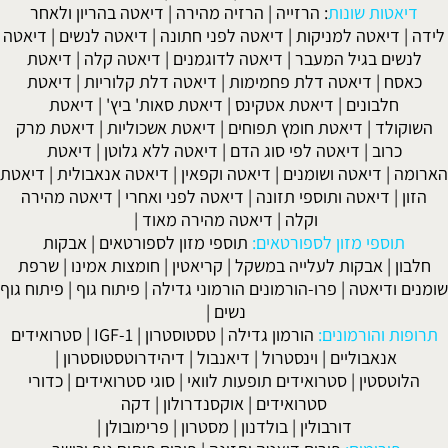
דיאטות שונות
:
הרזייה
|
הרזיה מהירה
|
דיאטה בהריון ולאחר
לידה
|
דיאטה למניקות
|
דיאטה לפני חתונה
|
דיאטה לנשים
|
דיאטה
לנשים בגיל המעבר
|
דיאטה לדוגמנים
|
דיאטה קלה
|
דיאטת
כאסח
|
דיאטה דלת פחמימות
|
דיאטה דלת קלוריות
|
דיאטת
חלבונים
|
דיאטת אטקינס
|
דיאטת סאות' ביץ'
|
דיאטת
השוקולד
|
דיאטת חומץ תפוחים
|
דיאטת אשכוליות
|
דיאטת מרק
כרוב
|
דיאטה לפי סוג הדם
|
דיאטה ללא גלוטן
|
דיאטת
הארומה
|
דיאטה ושומנים
|
דיאטה וקפאין
|
דיאטה אנאבולית
|
דיאטת
הזון
|
דיאטה ותוספי תזונה
|
דיאטה לפני ואחרי
|
דיאטה מהירה
וקלה
|
דיאטה מהירה מאוד
|
תוספי מזון לספורטאים:
תוספי מזון לספורטאים
|
אבקות
חלבון
|
אבקות לעלייה במשקל
|
קריאטין
|
חומצות אמינו
|
שרפת
שומנים ודיאטה
|
פרו-הורמונים הורמוני גדילה
|
פיתוח גוף
|
פיתוח גוף
נשים
|
תרופות והורמונים:
הורמון גדילה
|
טסטוסטרון
|
IGF-1
|
סטרואידים
אנאבוליים
|
וינסטרול
|
דיאנבול
|
דיהידרוטסטוסטרון
|
הלוטסטין
|
סטרואידים תופעות לוואי
|
סוגי סטרואידים
|
כדורי
סטרואידים
|
אוקסנדרולון
|
דקה
דורבולין
|
בולדנון
|
מסטרון
|
פרימובולן
|