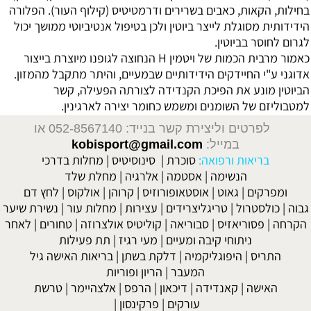
בחילות, הקאות, כאבים בשרירים ודרמטיטיס (קילוף העור). הפלורה
הידידותית מסוגלת לייצר ביוטין ולכן בטיפול אנטיביוטי ממושך יכול
לגרום לחוסר בביוטין.
כאמור מרבית הכמות של ויטמין H הנחוצה לגופנו מיוצרת בייצור
אדוגני ע"י החיידקים הידידותיים שבמעיים, והיתר מתקבל מהמזון.
הביוטין מונע את הפיכת הקנדידה לצורתה הפעילה, קשר
למטבוליזם של השומנים ומשמש כחומר יצירה לארגינין.
לפרטים וליצירת קשר בנייד: 052-8567140
או
במייל:
kobisport@gmail.com
בריאות ורפואה:
סוכרת
|
סינוסיטיס
|
מחלות בדרכי
הנשימה
|
אסטמה
|
אלרגיה
|
מחלת שלד
ומפרקים
|
גאוט
|
אוסטאופורוזיס
|
קרוהן
|
אולקוס
|
לחץ דם
גבוה
|
כולסטרול
|
טריגליצרידים
|
עצירות
|
מחלות עור
|
נשירת שיער
הקרחה
|
פסוריאזיס
|
סבוריאה
|
קוליטיס אולצרוזה
|
טחורים
|
לאחר
ניתוחי קיבה ומעיים
| מעי רגיז |
תת פעילות
התריס
|
היפוגליקמיה
|
דלקת בשתן
|
בריאות האישה גיל
המעבר
|
הריון ופוריות
האישה
|
קאנדידה
|
דיכאון
|
הרפס
|
אלצהיימר
|
טרשת
עורקים
|
פרקינסון
|