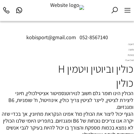
kobisport@gmail.com
|
052-8567140
דיאטה
ותזונה
בשיטת
Diet2All:
כולין וביוטין ויטמין H
המדע
שמאחורי
הגוף
כולין
המושלם.
הכולין הינו חומר גלם חשוב לנוירוטנסמיטור אציטילכולין, חיוני
ליצירת לציטין, לייצר לציטין צריך כולין, אינוזיטול, ח' שומניות, B6
ומגנזיום.
הגוף יכול ליצור את הכולין מח' אמינו הנקראת מתיונין, אך בכדי שזה
יקרה אנו צריכים נוכחות של B6 ומגנזיום. בתפריט היומי שלנו הכולין
לא נמצא בכמות מספקת והצורך בו יכול להיות בעיקר לגבי אנשים