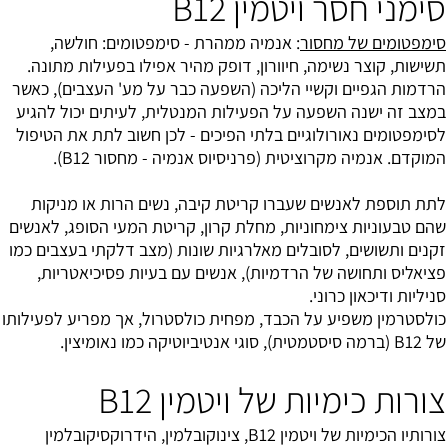
סימני חסר ויטמין B12
סימפטומים של מחסור
: אנמיה ממהרת - סימפטומים: חולשה,
תשישות, קוצר נשימה, חיוורון, דופק מהיר אפילו בפעילות מתונה.
הרדמות הגפיים וקשיי הליכה (השפעה כבר על מע' העצבים), כאשר
במצב זה ישנה השפעה על הפעילות המנטלית, לעיתים יכול להגיע
לסימפטומים נאורולוגיים בלתי הפיכים - לכן חשוב לתת את הטיפול
המוקדם. אנמיה מקרוציטית (פרניסיוס אנמיה - מחסור B12).
לתת תוספת לאנשים שעברו קריטת קיבה, נשים הרות או מניקות
שהם טבעוניות צימחוניות, מחלת קרון, קריטת המעי הסופג, לאנשים
זקנים ותשושים, לסובלים מאלרגיות שונות (מצב דלקתי בעצבים כמו
פציאליס ותחושה של הרדמיות), אנשים עם בעיות פסיכיאטריות,
סניליות ודיכאון כרוני.
כולסטרמין משפיע על הכבד, מפחית כולסטרול, אך מפריע לפעילותו
של B12 (ברמה סיסטמטית), סוגי אנטיביוטיקה כמו נאומיצין.
צורות כימיות של ויטמין B12
צורותיו הכימיות של ויטמין B12, צינוקובלמין, הידרוקסיקובלמין