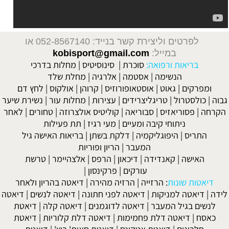
לפרטים וליצירת קשר בנייד: 052-8567140
או
במייל:
kobisport@gmail.com
בריאות ורפואה:
סוכרת
|
סינוסיטיס
|
מחלות בדרכי
הנשימה
|
אסטמה
|
אלרגיה
|
מחלת שלד
ומפרקים
|
גאוט
|
אוסטאופורוזיס
|
קרוהן
|
אולקוס
|
לחץ דם
גבוה
|
כולסטרול
|
טריגליצרידים
|
עצירות
|
מחלות עור
|
נשירת שיער
הקרחה
|
פסוריאזיס
|
סבוריאה
|
קוליטיס אולצרוזה
|
טחורים
|
לאחר
ניתוחי קיבה ומעיים
| מעי רגיז |
תת פעילות
התריס
|
היפוגליקמיה
|
דלקת בשתן
|
בריאות האישה גיל
המעבר
|
הריון ופוריות
האישה
|
קאנדידה
|
דיכאון
|
הרפס
|
אלצהיימר
|
טרשת
עורקים
|
פרקינסון
|
דיאטות שונות
:
הרזייה
|
הרזיה מהירה
|
דיאטה בהריון ולאחר
לידה
|
דיאטה למניקות
|
דיאטה לפני חתונה
|
דיאטה לנשים
|
דיאטה
לנשים בגיל המעבר
|
דיאטה לדוגמנים
|
דיאטה קלה
|
דיאטת
כאסח
|
דיאטה דלת פחמימות
|
דיאטה דלת קלוריות
|
דיאטת