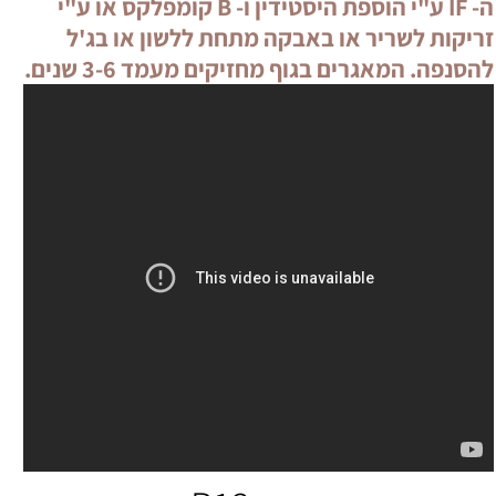
ה- IF ע"י הוספת היסטידין ו- B קומפלקס או ע"י
זריקות לשריר או באבקה מתחת ללשון או בג'ל
להסנפה. המאגרים בגוף מחזיקים מעמד 3-6 שנים.