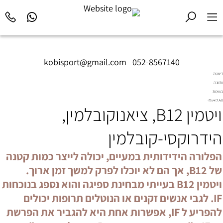
kobisport@gmail.com
|
052-8567140
דיאטה
ותזונה
בשיטת
Diet2All:
ויטמין B12, ציאנוקובלמין,
המדע
שמאחורי
הגוף
הידרוקסי-קובלמין
המושלם.
הפלורה הידידותית במעיים, יכולה לייצר כמות קטנה
של B12, אך הם לא יוכלו לפרק למשך זמן ארוך.
ויטמין B12 בעייתי מבחינת ספיגה והוא נספג בנוכחות
IF. לגבי אנשים זקנים או הנוטלים תרופות יכולים
להפריע ל IF, אפשרות אחת היא להגביר את הפרשת