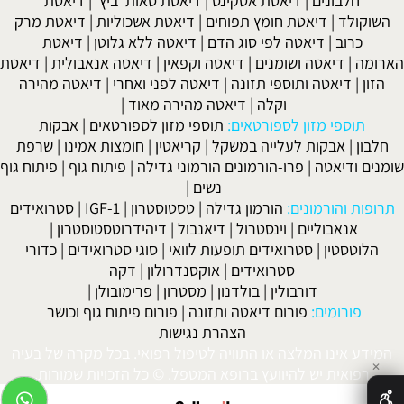
חלבונים
|
דיאטת אטקינס
|
דיאטת סאות' ביץ'
|
דיאטת
השוקולד
|
דיאטת חומץ תפוחים
|
דיאטת אשכוליות
|
דיאטת מרק
כרוב
|
דיאטה לפי סוג הדם
|
דיאטה ללא גלוטן
|
דיאטת
הארומה
|
דיאטה ושומנים
|
דיאטה וקפאין
|
דיאטה אנאבולית
|
דיאטת
הזון
|
דיאטה ותוספי תזונה
|
דיאטה לפני ואחרי
|
דיאטה מהירה
וקלה
|
דיאטה מהירה מאוד
|
תוספי מזון לספורטאים:
תוספי מזון לספורטאים
|
אבקות
חלבון
|
אבקות לעלייה במשקל
|
קריאטין
|
חומצות אמינו
|
שרפת
שומנים ודיאטה
|
פרו-הורמונים הורמוני גדילה
|
פיתוח גוף
|
פיתוח גוף
נשים
|
תרופות והורמונים:
הורמון גדילה
|
טסטוסטרון
|
IGF-1
|
סטרואידים
אנאבוליים
|
וינסטרול
|
דיאנבול
|
דיהידרוטסטוסטרון
|
הלוטסטין
|
סטרואידים תופעות לוואי
|
סוגי סטרואידים
|
כדורי
סטרואידים
|
אוקסנדרולון
|
דקה
דורבולין
|
בולדנון
|
מסטרון
|
פרימובולן
|
פורומים:
פורום דיאטה ותזונה
|
פורום פיתוח גוף וכושר
הצהרת נגישות
המידע אינו המלצה או התוויה לטיפול רפואי. בכל מקרה של בעיה
✕
רפואית יש להיוועץ ברופא המטפל. © כל הזכויות שמורות.