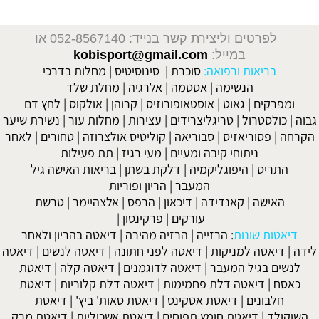
לפרטים וליצירת קשר בנייד: 052-8567140
או
במייל:
kobisport@gmail.com
בריאות ורפואה:
סוכרת
|
סינוסיטיס
|
מחלות בדרכי
הנשימה
|
אסטמה
|
אלרגיה
|
מחלת שלד
ומפרקים
|
גאוט
|
אוסטאופורוזיס
|
קרוהן
|
אולקוס
|
לחץ דם
גבוה
|
כולסטרול
|
טריגליצרידים
|
עצירות
|
מחלות עור
|
נשירת שיער
הקרחה
|
פסוריאזיס
|
סבוריאה
|
קוליטיס אולצרוזה
|
טחורים
|
לאחר
ניתוחי קיבה ומעיים
| מעי רגיז |
תת פעילות
התריס
|
היפוגליקמיה
|
דלקת בשתן
|
בריאות האישה גיל
המעבר
|
הריון ופוריות
האישה
|
קאנדידה
|
דיכאון
|
הרפס
|
אלצהיימר
|
טרשת
עורקים
|
פרקינסון
|
דיאטות שונות
:
הרזייה
|
הרזיה מהירה
|
דיאטה בהריון ולאחר
לידה
|
דיאטה למניקות
|
דיאטה לפני חתונה
|
דיאטה לנשים
|
דיאטה
לנשים בגיל המעבר
|
דיאטה לדוגמנים
|
דיאטה קלה
|
דיאטת
כאסח
|
דיאטה דלת פחמימות
|
דיאטה דלת קלוריות
|
דיאטת
חלבונים
|
דיאטת אטקינס
|
דיאטת סאות' ביץ'
|
דיאטת
השוקולד
|
דיאטת חומץ תפוחים
|
דיאטת אשכוליות
|
דיאטת מרק