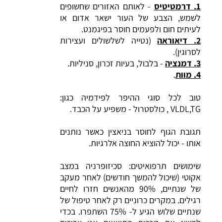
1. דרמטיטיס
- לאותם האזורים שחשופים
לשמש, הצבע של העור ישאר אדום או
לעיתים חום ולפעמים חוסר בפיגמנט.
2. דיאוראה
(נטייה לשלשולים ועצירות
לסרוגין).
3. דמנציה
- בלבול, בעיות זכרון, סניליות.
4. מוות
.
טוב לכל סוגי ההיפר לפידמיה כגון:
VLDL,TG , כולסטרול - משפיע על הכבד.
תגובת הגוף לחוסר בניאצין כאשר נותנים
אותו - יכול להוציא החוצה אלרגיות.
שימושים תרפואיטים: סכיזופרניה במצב
אקוטי (שיכול להמשך חודשים) לאחר מעקב
של שנתיים, 90% מהאנשים חזרו לחיים
רגילים. במקרים כרוניים רק לאחר טיפול של
שנתיים שלוש הגיע ל- 75% השתפרו. בכדי