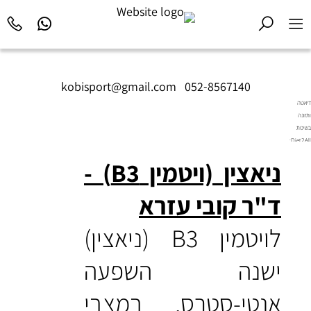
kobisport@gmail.com
|
052-8567140
דיאטה
ותזונה
בשיטת
Diet2All:
המדע
ניאצין (ויטמין B3) -
שמאחורי
הגוף
המושלם.
ד"ר קובי עזרא
לויטמין B3 (ניאצין)
ישנה השפעה
אנטי-סטרס, במצבי