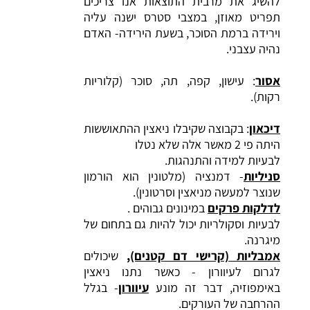
להשיג את מרבית התוצאות אנו צריכים
תפריט מאוזן, במצבי סטרס ישנה עליה
וירידה ברמת הסוכר, בשעת הירידה- האדם
נהיה עצבני.
אסור
: עישון, קפה, תה, סוכר (קלוריות
רקות).
דיכאון
: בקבוצה שקיבלו ניאצין ההתאוששות
היתה פי 2 מאשר אלה שלא נטלו
לבעיות למידה והתנהגות.
סניליות
- דמנציה (מלטונין הוא הורמון
שנוצר למעשה מניאצין וסרטונין).
לדלקות פרקים
במינונים גבוהים .
לבעיות וסקולריות יכול להיות גם בתחום של
מיגרנה.
אמבליות (קרישי דם קטנים),
שיכולים
לגרום לעיוורון - כאשר נתנו ניאצין
באימפוזיה, דבר זה מונע
עיוורון
- בגלל
ההרחבה של העורקים.