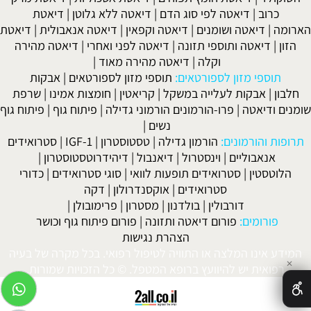
כרוב
|
דיאטה לפי סוג הדם
|
דיאטה ללא גלוטן
|
דיאטת
הארומה
|
דיאטה ושומנים
|
דיאטה וקפאין
|
דיאטה אנאבולית
|
דיאטת
הזון
|
דיאטה ותוספי תזונה
|
דיאטה לפני ואחרי
|
דיאטה מהירה
וקלה
|
דיאטה מהירה מאוד
|
תוספי מזון לספורטאים:
תוספי מזון לספורטאים
|
אבקות
חלבון
|
אבקות לעלייה במשקל
|
קריאטין
|
חומצות אמינו
|
שרפת
שומנים ודיאטה
|
פרו-הורמונים הורמוני גדילה
|
פיתוח גוף
|
פיתוח גוף
נשים
|
תרופות והורמונים:
הורמון גדילה
|
טסטוסטרון
|
IGF-1
|
סטרואידים
אנאבוליים
|
וינסטרול
|
דיאנבול
|
דיהידרוטסטוסטרון
|
הלוטסטין
|
סטרואידים תופעות לוואי
|
סוגי סטרואידים
|
כדורי
סטרואידים
|
אוקסנדרולון
|
דקה
דורבולין
|
בולדנון
|
מסטרון
|
פרימובולן
|
פורומים:
פורום דיאטה ותזונה
|
פורום פיתוח גוף וכושר
הצהרת נגישות
המידע אינו המלצה או התוויה לטיפול רפואי. בכל מקרה של בעיה
✕
רפואית יש להיוועץ ברופא המטפל. © כל הזכויות שמורות.