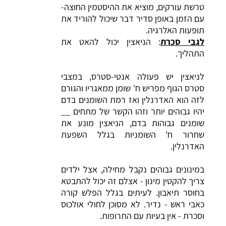
טרשת עורקים, מוציא את ההיסטמין החוצה-
עם הזמן באופן סדיר דבר שיכול להוריד את
תופעות האלרגיה.
לגבי סכרת
: הניאצין יכול להאט את
התהליך.
לניאצין יש פעולה אנטי-סטרס, במצבי
סטרס הגוף מפריש ח' שומן ממאגריו והגורם
לזה הוא האדרנלין ואז רמת השומנים בדם
יהיו גבוהים יותר וזהו הקשר של מתחים __
שומנים גבוהות בדם, הניאצין מונע את
שחרור ח' השומניות בגלל השפעת
האדרנלין.
במינונים גבוהים נקבל מחילה, אצל ילדים
צריך להקטין מינון - אצלם זה יכול להתבטא
בחוסר תיאבון. לעיתים בגלל הפלש קורה
כאבי ראש - נדיר. לא מסוכן לחולי אולכוס
וסכרת - אין בעיות עם התרופות.