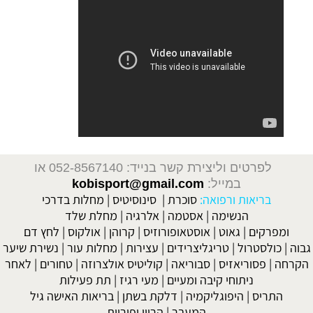
לפרטים וליצירת קשר בנייד: 052-8567140
או
במייל:
kobisport@gmail.com
בריאות ורפואה:
סוכרת
|
סינוסיטיס
|
מחלות בדרכי
הנשימה
|
אסטמה
|
אלרגיה
|
מחלת שלד
ומפרקים
|
גאוט
|
אוסטאופורוזיס
|
קרוהן
|
אולקוס
|
לחץ דם
ה
|
כולסטרול
|
טריגליצרידים
|
עצירות
|
מחלות עור
|
נשירת שיער
רחה
|
פסוריאזיס
|
סבוריאה
|
קוליטיס אולצרוזה
|
טחורים
|
לאחר
ניתוחי קיבה ומעיים
| מעי רגיז |
תת פעילות
התריס
|
היפוגליקמיה
|
דלקת בשתן
|
בריאות האישה גיל
המעבר
|
הריון ופוריות