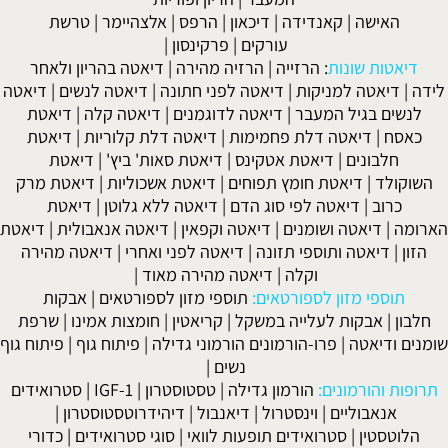
האישה
|
קאנדידה
|
דיכאון
|
הרפס
|
אלצהיימר
|
טרשת
עורקים
|
פרקינסון
|
דיאטות שונות
:
הרזייה
|
הרזיה מהירה
|
דיאטה בהריון ולאחר
ה
|
דיאטה למניקות
|
דיאטה לפני חתונה
|
דיאטה לנשים
|
דיאטה
לנשים בגיל המעבר
|
דיאטה לדוגמנים
|
דיאטה קלה
|
דיאטת
כאסח
|
דיאטה דלת פחמימות
|
דיאטה דלת קלוריות
|
דיאטת
חלבונים
|
דיאטת אטקינס
|
דיאטת סאות' ביץ'
|
דיאטת
שוקולד
|
דיאטת חומץ תפוחים
|
דיאטת אשכוליות
|
דיאטת מרק
כרוב
|
דיאטה לפי סוג הדם
|
דיאטה ללא גלוטן
|
דיאטת
ומה
|
דיאטה ושומנים
|
דיאטה וקפאין
|
דיאטה אנאבולית
|
דיאטת
הזון
|
דיאטה ותוספי תזונה
|
דיאטה לפני ואחרי
|
דיאטה מהירה
וקלה
|
דיאטה מהירה מאוד
|
תוספי מזון לספורטאים:
תוספי מזון לספורטאים
|
אבקות
לבון
|
אבקות לעלייה במשקל
|
קריאטין
|
חומצות אמינו
|
שרפת
נים ודיאטה
|
פרו-הורמונים הורמוני גדילה
|
פיתוח גוף
|
פיתוח גוף
נשים
|
ופות והורמונים:
הורמון גדילה
|
טסטוסטרון
|
IGF-1
|
סטרואידים
אנאבוליים
|
וינסטרול
|
דיאנבול
|
דיהידרוטסטוסטרון
|
הלוטסטין
|
סטרואידים תופעות לוואי
|
סוגי סטרואידים
|
כדורי