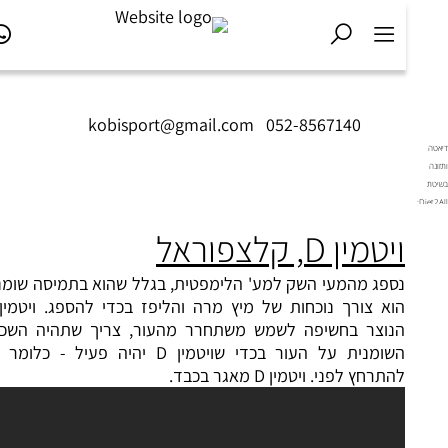
kobisport@gmail.com
|
052-8567140
Diet2All:
ויטמין D, קלצפוראל
י
.
נספג מהמעי השק למע' הלימפטית, בגלל שהוא בתמיסה שומנית
הוא צורך נוכחות של מיץ מרה והליפז בכדי להספג. ויטמין D
הנוצר בחשיפה לשמש משתחרר מהעור, צריך שתהיה השכבה
השומנית על העור בכדי שויטמין D יהיה פעיל - כלומר לא
להתרחץ לפני. ויטמין D מאגר בכבד.