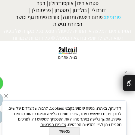
סטרואידים
|
אוקסנדרולון
|
דקה
דורבולין
|
בולדנון
|
מסטרון
|
פרימובולן
|
פורומים:
פורום דיאטה ותזונה
|
פורום פיתוח גוף וכושר
הצהרת נגישות
ידע אינו המלצה או התוויה לטיפול רפואי. בכל מקרה של בעיה
רפואית יש להיוועץ ברופא המטפל. © כל הזכויות שמורות.
בניית אתרים
✕
לידיעתך, באתרנו נעשה שימוש בקבצי Cookies, לרבות של צדדים שלישיים,
לצורך ניתוח השימוש באתר, שיפור חוויית הגלישה והצגת פרסום מותאם
אישית. המשך גלישה באתר מהווה את הסכמתך לשימוש זה. לפרטים
נוספים ניתן לעיין במדיניות הפרטיות.
מדיניות הפרטיות
מאשר