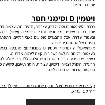
יומית מומלצת.
ויטמין D וסימני חסר
רככת : סימפטומים אצל ילדים, עצבנות, הזעת יתר, עצמות בראש
יותר דקות. שינויים מאוחרים יותר: דפורמציה (שינוי) ברגליים
ובעמוד שדרה, אצל מתבגרים מופיעים כאבי רגליים, התפתחות
גופנית של המתבגרים ירודה.
אוסטיאומלזיה (מחסור ויטמין D במבוגרים): מתבטא בכאבים
בעצמות ורכותם, חולשה בשרירים, קשה לעלות מדרגות.
כאשר יש הפרעות בכבד אז נותנים אלפא D3, כאן יכולה להיות
הרעלה: היפרקלצמיה, דיכאון, עצירות, חוסר תיאבון, שקיעת סידן
ברקמות הרכות ואבנים בכליות.
קליפ וידאו אודות ויטמין D תפקידים ומצבי חסר בויטמין D, מאת
ד"ר קובי עזרא
.