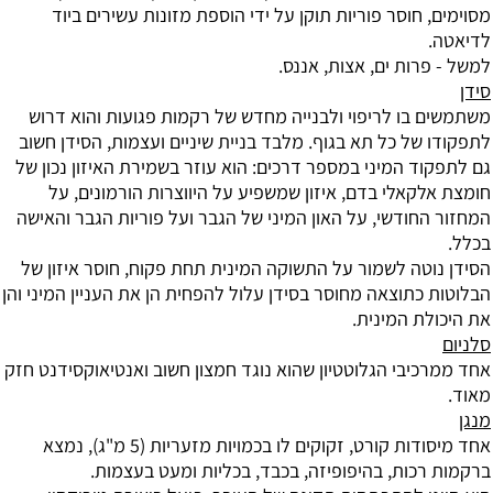
מסוימים, חוסר פוריות תוקן על ידי הוספת מזונות עשירים ביוד
לדיאטה.
למשל - פרות ים, אצות, אננס.
סידן
משתמשים בו לריפוי ולבנייה מחדש של רקמות פגועות והוא דרוש
לתפקודו של כל תא בגוף. מלבד בניית שיניים ועצמות, הסידן חשוב
גם לתפקוד המיני במספר דרכים: הוא עוזר בשמירת האיזון נכון של
חומצת אלקאלי בדם, איזון שמשפיע על היווצרות הורמונים, על
המחזור החודשי, על האון המיני של הגבר ועל פוריות הגבר והאישה
בכלל.
הסידן נוטה לשמור על התשוקה המינית תחת פקוח, חוסר איזון של
הבלוטות כתוצאה מחוסר בסידן עלול להפחית הן את העניין המיני והן
את היכולת המינית.
סלניום
אחד ממרכיבי הגלוטטיון שהוא נוגד חמצון חשוב ואנטיאוקסידנט חזק
מאוד.
מנגן
אחד מיסודות קורט, זקוקים לו בכמויות מזעריות (5 מ"ג), נמצא
ברקמות רכות, בהיפופיזה, בכבד, בכליות ומעט בעצמות.