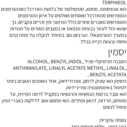
TERPINEOL
הוא אנטיספטי, מחטא, סטימולטור של בלוטת האדרנל כשההורמונים
המופרשים מהאדרנל מווסתים ושולטים על איזון ההורמונים
המופרשים מאברים אחרים כולל הורמוני מין זכריים ונקביים, כך
שהוא יכול לעזור בבעיות מנפאוז או במצבים המורים על תנודות
במערך ההורמונאלי. הגרניום טוב במיוחד להקלה על מתח קדם
וויסתי ובעיות רבייה בכלל.
יסמין
המבנה הכימיקלי מכיל ALCOHOL, BENZYL,INDOL,
ANTHRANILATE, LINALYL ACETATE METHYL, LINALOL,
BENZYL ACETATA ,
היסמין הוא טוניק לרחם, אפרודיזיאק, אחד השמנים הטובים ביותר
לטיפול באימפוטנציה ופריג'ידיות.
הוא עובד ברמות הנפשיות והרגשיות במקביל לרמה הפיזית, על
מתחים, חרדות, דכאון ופחדים. הוא מחמם וטוב לדלקות באברי המין.
טיפול לנשים
נוסחה עיקרית:
דונג קוואי - שלוש פעמים ביום.