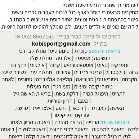
הערמונית ושחרור הזרע בשעת משגל.
מחקרים מראים כי חוסר באבץ יכול לגרום לעקרות גברית ונשית,
פיגור בהתפתחות גופנית ומינית, אחור הוסת או שיבושים במחזור,
לידה עם מומים או ולדים קטנים, לכן מומלץ להוסיפו לתזונה היומית.
לפרטים וליצירת קשר בנייד: 052-8567140
או
במייל:
kobisport@gmail.com
בריאות ורפואה:
סוכרת
|
סינוסיטיס
|
מחלות בדרכי
הנשימה
|
אסטמה
|
אלרגיה
|
מחלת שלד
ומפרקים
|
גאוט
|
אוסטאופורוזיס
|
קרוהן
|
אולקוס
|
לחץ דם
גבוה
|
כולסטרול
|
טריגליצרידים
|
עצירות
|
מחלות עור
|
נשירת שיער
הקרחה
|
פסוריאזיס
|
סבוריאה
|
קוליטיס אולצרוזה
|
טחורים
|
לאחר
ניתוחי קיבה ומעיים
| מעי רגיז |
תת פעילות
התריס
|
היפוגליקמיה
|
דלקת בשתן
|
בריאות האישה גיל
המעבר
|
הריון ופוריות
האישה
|
קאנדידה
|
דיכאון
|
הרפס
|
אלצהיימר
|
טרשת
עורקים
|
פרקינסון
|
דיאטות שונות
:
הרזייה
|
הרזיה מהירה
|
דיאטה בהריון ולאחר
לידה
|
דיאטה למניקות
|
דיאטה לפני חתונה
|
דיאטה לנשים
|
דיאטה
לנשים בגיל המעבר
|
דיאטה לדוגמנים
|
דיאטה קלה
|
דיאטת