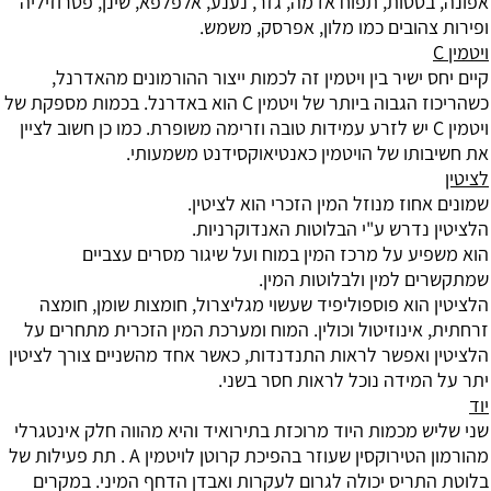
אפונה, בטטות, תפוח אדמה, גזר, נענע, אלפלפא, שינן, פטרוזיליה
ופירות צהובים כמו מלון, אפרסק, משמש.
ויטמין C
קיים יחס ישיר בין ויטמין זה לכמות ייצור ההורמונים מהאדרנל,
כשהריכוז הגבוה ביותר של ויטמין C הוא באדרנל. בכמות מספקת של
ויטמין C יש לזרע עמידות טובה וזרימה משופרת. כמו כן חשוב לציין
את חשיבותו של הויטמין כאנטיאוקסידנט משמעותי.
לציטין
שמונים אחוז מנוזל המין הזכרי הוא לציטין.
הלציטין נדרש ע"י הבלוטות האנדוקרניות.
הוא משפיע על מרכז המין במוח ועל שיגור מסרים עצביים
שמתקשרים למין ולבלוטות המין.
הלציטין הוא פוספוליפיד שעשוי מגליצרול, חומצות שומן, חומצה
זרחתית, אינוזיטול וכולין. המוח ומערכת המין הזכרית מתחרים על
הלציטין ואפשר לראות התנדנדות, כאשר אחד מהשניים צורך לציטין
יתר על המידה נוכל לראות חסר בשני.
יוד
שני שליש מכמות היוד מרוכזת בתירואיד והיא מהווה חלק אינטגרלי
מהורמון הטירוקסין שעוזר בהפיכת קרוטן לויטמין A . תת פעילות של
בלוטת התריס יכולה לגרום לעקרות ואבדן הדחף המיני. במקרים