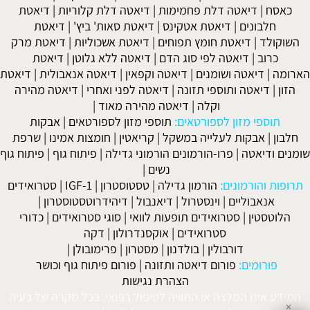
כאסח
|
דיאטה דלת פחמימות
|
דיאטה דלת קלוריות
|
דיאטת
חלבונים
|
דיאטת אטקינס
|
דיאטת סאות' ביץ'
|
דיאטת
השוקולד
|
דיאטת חומץ תפוחים
|
דיאטת אשכוליות
|
דיאטת מרק
כרוב
|
דיאטה לפי סוג הדם
|
דיאטה ללא גלוטן
|
דיאטת
הארומה
|
דיאטה ושומנים
|
דיאטה וקפאין
|
דיאטה אנאבולית
|
דיאטת
הזון
|
דיאטה ותוספי תזונה
|
דיאטה לפני ואחרי
|
דיאטה מהירה
וקלה
|
דיאטה מהירה מאוד
|
תוספי מזון לספורטאים:
תוספי מזון לספורטאים
|
אבקות
חלבון
|
אבקות לעלייה במשקל
|
קריאטין
|
חומצות אמינו
|
שרפת
שומנים ודיאטה
|
פרו-הורמונים הורמוני גדילה
|
פיתוח גוף
|
פיתוח גוף
נשים
|
תרופות והורמונים:
הורמון גדילה
|
טסטוסטרון
|
IGF-1
|
סטרואידים
אנאבוליים
|
וינסטרול
|
דיאנבול
|
דיהידרוטסטוסטרון
|
הלוטסטין
|
סטרואידים תופעות לוואי
|
סוגי סטרואידים
|
כדורי
סטרואידים
|
אוקסנדרולון
|
דקה
דורבולין
|
בולדנון
|
מסטרון
|
פרימובולן
|
פורומים:
פורום דיאטה ותזונה
|
פורום פיתוח גוף וכושר
הצהרת נגישות
המידע אינו המלצה או התוויה לטיפול רפואי. בכל מקרה של בעיה
✕