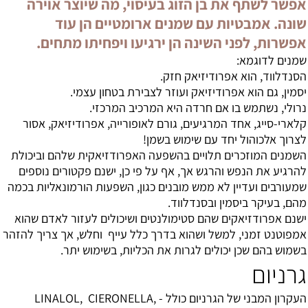
אפשר לשתף את בן הזוג בעיסוי, מה שיוצר אוירה
שונה. אמבטיות עם שמנים ארומטיים הן עוד
אפשרות, לפני השינה הן ירגיעו ויפחיתו מתחים.
שמנים לדוגמא:
הסנדלווד, הוא אפרודיזיאק חזק.
יסמין, גם הוא אפרודיזיאק ועוזר לצבירת בטחון עצמי.
נרולי, נשתמש בו אם חרדה היא המרכיב המרכזי.
קלארי-סייג, אחד המרגיעים, גורם לאופורייה, אפרודיזיאק, אסור
לצרוך אלכוהול יחד עם שימוש בשמן!
השמנים המוזכרים תלויים בהשפעה האפרודזיאקית שלהם וביכולת
להרגיע את הנפש והרגש אך, אף על פי כן, ישנם פקטורים נוספים
שמעורבים ועדיין לא ממש מובנים כגון, השפעות הורמונאליות בכמה
מהם, בעיקר ביסמין ובסנדלווד.
ישנם אפרודזיאקים שהם סטימולנטים ושיכולים לעזור לאדם שהוא
אמפוטנט זמני, למשל ושהוא בדרך כלל עייף וחלש, אך צריך להזהר
בשמוש בהם שכן יכולים לגרות את הכליות, בשימוש יתר.
גרניום
העקרון המבני של הגרניום כולל - LINALOL, CIERONELLA,