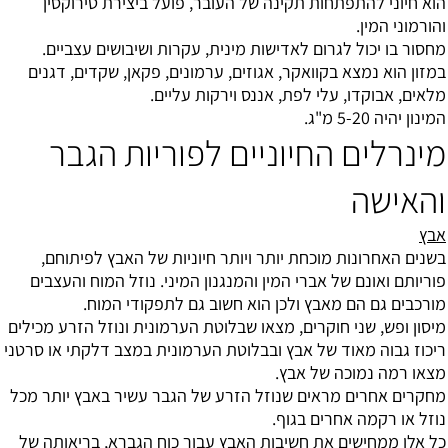
הוא חיוני להתפתחות תקינה של העובר, פועל ביצירת טירוקסין
והורמוני המין.
מחסור בו יכול לגרום לאדישות מינית, עקרות ושיבושים עצביים.
במזון הוא נמצא בקוואקר, אגוזים, ערמונים, פקאן, שקדים, דגנים
מלאים, אבוקדו, עלי לפת, אננס וירקות עליים.
המינון יהיה 5-20 מ"ג.
מינרלים החיוניים לפוריות הגבר
והאישה
אבץ
בשנים האחרונות מוכחת יותר ויותר חיוניות של האבץ לפיתוחם,
פוריותם ואונם של אברי המין והמנגנון המיני. נוזל המוח והעצבים
מורכבים גם הם מאבץ ולכן הוא חשוב גם לתפקודי המוח.
מיסון ופש, שני חוקרים, מצאו שבלוטת הערמונית ונוזל הזרע מכילים
ריכוז גבוה מאוד של אבץ ובבלוטת הערמונית במצב דלקתי או סרטני
מצאו רמה נמוכה של אבץ.
מחקרים אחרים מראים שנוזל הזרע של הגבר עשיר באבץ יותר מכל
נוזל או רקמה אחרים בגוף.
כל אלו ממחישים את חשיבות האבץ עבור כוח הגברא, בריאותה של