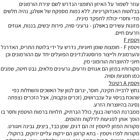
עוזר לשמור על האיזון החומצי הנדרש לשם יצירת הורמונים
בבלוטות האנדוקריניות. ללא כמות מספקת של אשלגן, נהיה חלשים
מדי וחסרי יכולת לתפקד מינית.
מזונות עשירים באשלגן - גרעיני סויה, פירות יבשים, בננות, אגוזים
וזרעים חיים.
ויטמין F
ויטמין F - חומצות שומן חיוניות, נדרש על ידי בלוטת התריס, האדרנל
והערמונית ולייצור פרוסטגלנדינים הפועלים יחד עם ההורמונים וכן
חיוני להיווצרות הורומוני מין.
מקורותיו במזון הם אגוזים וזרעים, גרעינים מלאים, נבט חיטה, שמנים
כמו חמניות וסויה.
ויטמין A רטינול
נחוץ לרבייה תקינה, חוסר, יגרום לנוון של האשכים והשחלות כפי
שהוכח בניסוי על עכברושים, (זכרים ונקבות), אצל הזכרים נצפתה
נסיגה בהיווצרות הזרע.
ממברנת הפרשה בגוף, כולל הנרתיק, תלויות ברמות הויטמין וחסר בו
הופך אותן לפגיעות לדלקות וזהומים.
מקורות המזון לויטמין זה הם דגים, שמן כבד, ביצים, גבינה ויוגורט.
מקורות לפרו ויטמין - בתא קרוטן הם ירקות עליים ירוקים, ברוקולי,