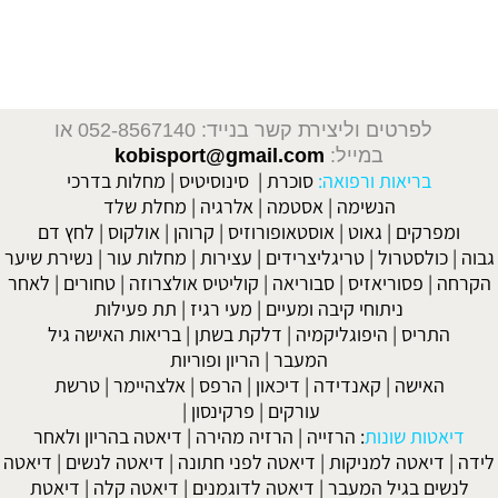
לפרטים וליצירת קשר בנייד: 052-8567140
או
במייל:
kobisport@gmail.com
בריאות ורפואה:
סוכרת
|
סינוסיטיס
|
מחלות בדרכי
הנשימה
|
אסטמה
|
אלרגיה
|
מחלת שלד
ומפרקים
|
גאוט
|
אוסטאופורוזיס
|
קרוהן
|
אולקוס
|
לחץ דם
גבוה
|
כולסטרול
|
טריגליצרידים
|
עצירות
|
מחלות עור
|
נשירת שיער
הקרחה
|
פסוריאזיס
|
סבוריאה
|
קוליטיס אולצרוזה
|
טחורים
|
לאחר
ניתוחי קיבה ומעיים
| מעי רגיז |
תת פעילות
התריס
|
היפוגליקמיה
|
דלקת בשתן
|
בריאות האישה גיל
המעבר
|
הריון ופוריות
האישה
|
קאנדידה
|
דיכאון
|
הרפס
|
אלצהיימר
|
טרשת
עורקים
|
פרקינסון
|
דיאטות שונות
:
הרזייה
|
הרזיה מהירה
|
דיאטה בהריון ולאחר
לידה
|
דיאטה למניקות
|
דיאטה לפני חתונה
|
דיאטה לנשים
|
דיאטה
לנשים בגיל המעבר
|
דיאטה לדוגמנים
|
דיאטה קלה
|
דיאטת