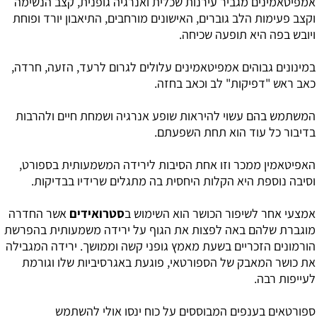
אמפיטאמינים מגביר עירנות שכלית ואנרגיה גופנית, קצב הנשימה
וקצב פעימות הלב גוברים, האישונים מורחבים, התיאבון יורד ופוחת
ויובש בפה היא תופעה שכיחה.
במינונים גבוהים אמפיטאמינים עלולים לגרום לרעד, הזעה, חרדה,
כאב ראש "דפיקות" לב וכאב בחזה.
המשתמש בהם עשוי להיראות שופע אנרגיה ושמחת חיים ולהרבות
בדיבור כל עוד הוא תחת השפעתם.
האפיטאמין ממכר וזו אחת הסיבות לירידה המשמעותית בספורט,
וסיבה נוספת היא הקלות היחסית בה מתגלים שרידיו בבדיקות.
אמצעי אחר לשיפור הכושר הוא השימוש ב
סטרואידים
אשר החדרה
מוגברת שלהם באה לפצות את הגוף על ירידה משמעותית בהפרשת
הורמונים הזכריים בשעת מאמץ גופני קשה וממושך. ירידה המגבילה
את כושר המאבק של הספורטאי, פוגעת באגרסיביות שלו וגורמת
לעייפות רבה.
ספורטאים בענפים המבוססים על כוח ינסו אולי להשתמש