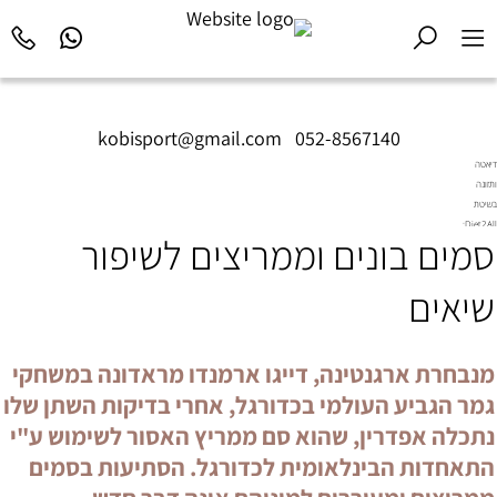
kobisport@gmail.com
|
052-8567140
דיאטה
ותזונה
בשיטת
Diet2All:
סמים בונים וממריצים לשיפור
המדע
שמאחורי
הגוף
שיאים
המושלם.
מנבחרת ארגנטינה, דייגו ארמנדו מראדונה במשחקי
גמר הגביע העולמי בכדורגל, אחרי בדיקות השתן שלו
נתכלה אפדרין, שהוא סם ממריץ האסור לשימוש ע"י
התאחדות הבינלאומית לכדורגל. הסתיעות בסמים