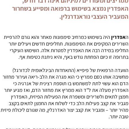
ממריצים ומעוררים למיניהם אינה דבר חדש,
האפדרין נמצא בשימוש ברפואה ומסייע בשחרור
המעביר העצבי נוראנדרנלין.
ה
אפדרין
היה בשימוש כמרחיב סימפונות מאחר והוא גורם להרפיית
השרירים המקיפים את הסימפונות. תחליפים חדשים ויעילים יותר
החליפו במידה רבה את האפדרין למטרות אלה. השימוש העיקרי
בתרופה זו כיום הפחתת גודש באף, והיא ניתנת כטיפות אף.
הוועדה הרפואית של פיפייא (התאחדות הבינלאומית לכדורגל)
מחשיבה אותו כסם ממריץ כי הוא מגרה את הלב-ריאה ועירור מחזור
הדם הוא עשוי לתת למשתמש בו תוספת רצינית של אנרגיה כי
האפדרין מעלה את ל"ד הוא ממריץ את מחזור הדם, ואז מגיע יותר
חמצן לתאים ולשרירים ומשפרת את הפעילות הפיזית, האפדרין
מגביר את קצב פעילות הלב כדי לשלוח את החמצן לתאים בקצב
מהיר יותר – ומגביר את קצב יצור האדרנלין, מה שגורם ליכולת פיזית
טובה יותר.