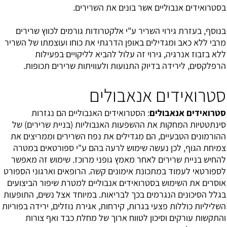
בסטרואידים אנבוליים אשר בונים את השרירים.
בנוסף, בעזרת גירוי השריר ע"י אלקטרודות גורמים לכווץ שרירים
מרבי ללא כאב ומגדילים באופן הדרגתי את כוחו ועוצמתו של השריר
ללא בזבוז אנרגיה, גירוי זה עלול להביא לליקויים בפעילות
הרפלקסים, לירידה בדיוק התנועות ולעוויתות שרירים תכופות.
סטרואידים אנאבולים
סטרואידים אנאבולים
: הסטרואידים האנבוליים הם נגזרות
סינתטטיות המחקות את ההשפעות האנבוליות (בניית שרירים) של
ההורמונים הטבעיים, הם מגדילים את נפח השרירים וממריצים את
צמיחת הגוף, לכן נעשה שימוש לרעה בהם ע"י ספורטאים במטרה
להחיש בניית שרירים לאחר מאמץ גופני מרוכז. שימוש זה מאפשר
לספורטאי לעמוד במתכונת אימונים קשה. הרופאים וארגוני הספורט
אוסרים את השימוש בסטרואידים אנבוליים למטרת שיפור הביצועים
בגלל הסיכונים הנגרמים בכך לבריאות. במיוחד אצל נשים, התופעות
השליליות כוללות פצעי בגרות, קירחות, אגירת נוזלים, ירידה בפוריות
והתקשות עורקים וסיכון לטווח ארוך של מחלת כבד ואף צורות