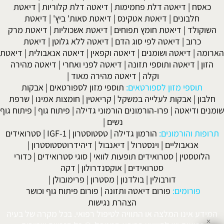
כאסח
|
דיאטה דלת פחמימות
|
דיאטה דלת קלוריות
|
דיאטת
חלבונים
|
דיאטת אטקינס
|
דיאטת סאות' ביץ'
|
דיאטת
השוקולד
|
דיאטת חומץ תפוחים
|
דיאטת אשכוליות
|
דיאטת מרק
כרוב
|
דיאטה לפי סוג הדם
|
דיאטה ללא גלוטן
|
דיאטת
הארומה
|
דיאטה ושומנים
|
דיאטה וקפאין
|
דיאטה אנאבולית
|
דיאטת
הזון
|
דיאטה ותוספי תזונה
|
דיאטה לפני ואחרי
|
דיאטה מהירה
וקלה
|
דיאטה מהירה מאוד
|
תוספי מזון לספורטאים:
תוספי מזון לספורטאים
|
אבקות
חלבון
|
אבקות לעלייה במשקל
|
קריאטין
|
חומצות אמינו
|
שרפת
שומנים ודיאטה
|
פרו-הורמונים הורמוני גדילה
|
פיתוח גוף
|
פיתוח גוף
נשים
|
תרופות והורמונים:
הורמון גדילה
|
טסטוסטרון
|
IGF-1
|
סטרואידים
אנאבוליים
|
וינסטרול
|
דיאנבול
|
דיהידרוטסטוסטרון
|
הלוטסטין
|
סטרואידים תופעות לוואי
|
סוגי סטרואידים
|
כדורי
סטרואידים
|
אוקסנדרולון
|
דקה
דורבולין
|
בולדנון
|
מסטרון
|
פרימובולן
|
פורומים:
פורום דיאטה ותזונה
|
פורום פיתוח גוף וכושר
הצהרת נגישות
המידע אינו המלצה או התוויה לטיפול רפואי. בכל מקרה של בעיה
✕