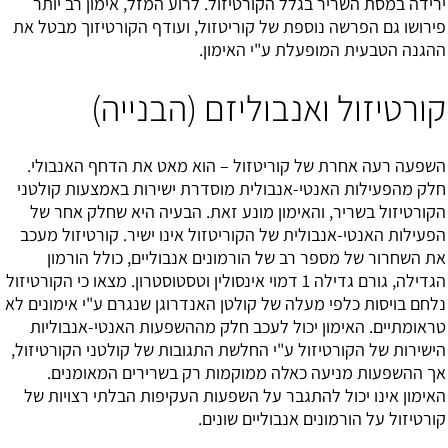
ירידה במסת השריר בגלל הקורטיזול. לרוע המזל, אימון רב יותר
פירושו גם הפרשה נוספת של קוריטזול, ועודף הקורטיזוך מבטל את
ההגנה הטבעית המופעלת ע"י האימון.
קורטיזול ואנבוליזם (הבנייה)
השפעה רעה אחרת של קוריטזול – הוא מאט את הדחף האנבולי.
חלק מהפעילות האנטי-אנבולית מוסדרת ישירות באמצעות קולטני
הקורטיזול בשריר, והאימון מונע זאת. הבעיה היא שחלק אחר של
הפעילות האנטי-אנבולית של הקוריטזול אינו ישיר. קורטיזול מעכב
את השחרור של מספר רב של הורמונים אנבוליים, כולל הורמון
הגדילה, גורם גדילה 1 דמוי אינסולין וטסטוסטרון. מצאו כי הקורטיזול
נלחם בויסות כלפי מעלה של קולטן האנדרוגן שנגרם ע"י אימונים לא
טראומתיים. האימון יכול לעכב חלק מההשפעות האנטי-אנבוליות
הישירות של הקורטיזול ע"י החלשת התגובות של קולטני הקורטיזול,
אך ההשפעות מניעה כאלה ממוקמות רק בשרירים המאומנים.
האימון אינו יכול להתגבר על השפעות העקיפות הבלתי רצויות של
קורטיזול על הורמונים אנבוליים שונים.