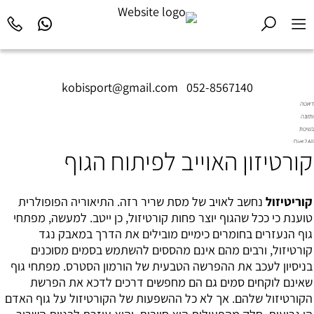
kobisport@gmail.com
|
052-8567140
דיאטה
ותזונה
בשיטת
Diet2All:
קורטיזון האוייב לפיתוח הגוף
המדע
שמאחורי
הגוף
המושלם.
קוריטיזול
נחשב לאויב של מסת שריר רזה. התיאוריה הפופולרית
טוענת כי ככל שהגוף יוצר פחות קורטיזול, כן ייטב. למעשה, מפתחי
גוף הנעזרים בחומרים כימיים מובילים את הדרך במאבק נגד
קורטיזול, ורבים מהם אינם מהססים להשתמש בסמים מסוכנים
בניסיון לעכב את ההפרשה הטבעית של הורמון הסטרס. מפתחי גוף
שאינם לוקחים סמים גם הם מחפשים דרכים לדכא את הפרשת
הקורטיזול שלהם. אך לא כל ההשפעות של הקורטיזול על גוף האדם