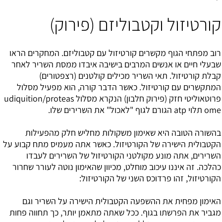
קורטיזול וקטבוליזם (פירוק)
רוב
מפתחי הגוף
מקשרים קורטיזול עם קטבוליזם. המחקרים הראו
שבעלי חיים או אנשים המרבים בישיבה איבדו ממסת השריר לאחר
קבלת קורטיזול. תאי השריר מכילים קולטנים (רצפטורים)
המתקשרים עם קורטיזול. כאשר הדבר קורה, הוא מפעיל מסלול
פרוטאוליטי חזק (פירוק חלבון) הנקרא מסלול udiquition/proteas
ome תלוי atp הגורם לגוף "לאכול" את השרירים שלו.
בהשורה הטובה היא שאימון משקולות מחליש חלק מהפעילות
הקטבולית הישירה של הקורטיזול. כאשר אתה מעמיס מתח קבוע על
השרירים, אתה מונע מקולטני הקורטיזול של השרירים לעבדו
כהלכה. זה איננו עיכוב מוחלט, מכיוון שהאימון נוטה לעורר שחרור
הקורטיזול, זהו פרדוכס השני של הקורטיזול:
האימון מפחית את ההשפעה הקטבולית הישירה על השריר וגם
מגביר את הפרשתו בגוף. ככל שאתה מתאמן יותר, כך תחווה פחות