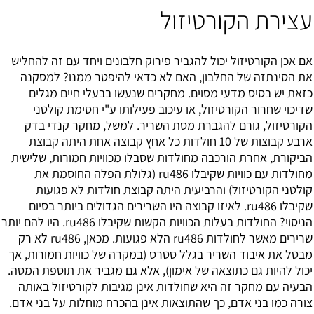
עצירת הקורטיזול
אם אכן הקורטיזול יכול להגביר פירוק
חלבונים
ויחד עם זה להחליש
את הסינתזה של החלבון, האם לא כדאי להיפטר ממנו? למסקנה
כזאת יש בסיס מדעי מסוים. מחקרים שנעשו בבעלי חיים מגלים
שדיכוי שחרור הקורטיזול, או עיכוב פעילותו ע"י חסימת קולטני
הקורטיזול, גורם להגברת מסת השריר. למשל, מחקר קנדי בדק
ארבע קבוצות של 10 חולדות כל אחץ קבוצה אחת היתה קבוצת
הביקורת, אחרת הורכבה מחולדות שסבלו מכוויות חמורות, שלישית
מחולדות עם כוויות שקיבלו ru486 (גלולת הפלה החוסמת את
קולטני הקורטיזול) והרביעית היתה קבוצת חולדות לא פגועות
שקיבלו ru486. לאיזו קבוצה היו השרירים הגדולים ביותר בסיום
הניסוי? החולדות בעלות הכוויות הקשות שקיבלו ru486. היו להם יותר
שרירים מאשר לחולדות ru486 הלא פגועות. מכאן, ru486 לא רק
מבטל את איבוד השריר בגלל סטרס (במקרה של כוויות חמורות, אך
יכול להיות גם כתוצאה של אימון), אלא גם מגביר את תוספת המסה.
הבעיה עם מחקר זה היא שחולדות אינן מגיבות לקורטיזול באותה
צורה כמו בני אדם, כך שהתוצאות אינן בהכרח מוחלות על בני אדם.