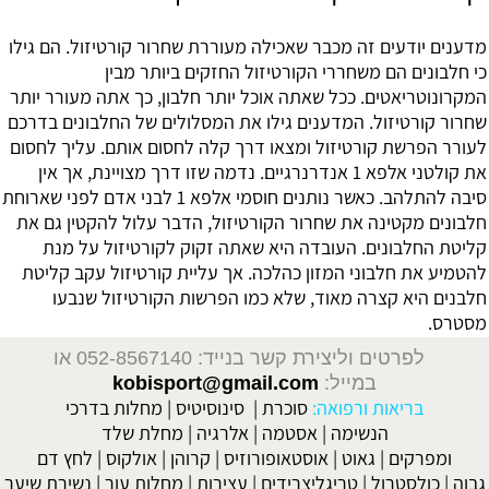
מדענים יודעים זה מכבר שאכילה מעוררת שחרור קורטיזול. הם גילו
כי חלבונים הם משחררי הקורטיזול החזקים ביותר מבין
המקרונוטריאטים. ככל שאתה אוכל יותר חלבון, כך אתה מעורר יותר
שחרור קורטיזול. המדענים גילו את המסלולים של החלבונים בדרכם
לעורר הפרשת קורטיזול ומצאו דרך קלה לחסום אותם. עליך לחסום
את קולטני אלפא 1 אנדרנרגיים. נדמה שזו דרך מצויינת, אך אין
סיבה להתלהב. כאשר נותנים חוסמי אלפא 1 לבני אדם לפני שארוחת
חלבונים מקטינה את שחרור הקורטיזול, הדבר עלול להקטין גם את
קליטת החלבונים. העובדה היא שאתה זקוק לקורטיזול על מנת
להטמיע את חלבוני המזון כהלכה. אך עליית קורטיזול עקב קליטת
חלבנים היא קצרה מאוד, שלא כמו הפרשות הקורטיזול שנבעו
מסטרס.
לפרטים וליצירת קשר בנייד: 052-8567140
או
במייל:
kobisport@gmail.com
בריאות ורפואה:
סוכרת
|
סינוסיטיס
|
מחלות בדרכי
הנשימה
|
אסטמה
|
אלרגיה
|
מחלת שלד
ומפרקים
|
גאוט
|
אוסטאופורוזיס
|
קרוהן
|
אולקוס
|
לחץ דם
גבוה
|
כולסטרול
|
טריגליצרידים
|
עצירות
|
מחלות עור
|
נשירת שיער