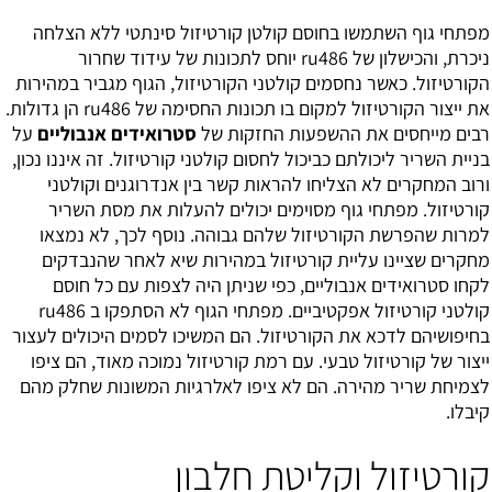
מפתחי גוף השתמשו בחוסם קולטן קורטיזול סינתטי ללא הצלחה
ניכרת, והכישלון של ru486 יוחס לתכונות של עידוד שחרור
הקורטיזול. כאשר נחסמים קולטני הקורטיזול, הגוף מגביר במהירות
את ייצור הקורטיזול למקום בו תכונות החסימה של ru486 הן גדולות.
רבים מייחסים את ההשפעות החזקות של
סטרואידים אנבוליים
על
בניית השריר ליכולתם כביכול לחסום קולטני קורטיזול. זה איננו נכון,
ורוב המחקרים לא הצליחו להראות קשר בין אנדרוגנים וקולטני
קורטיזול. מפתחי גוף מסוימים יכולים להעלות את מסת השריר
למרות שהפרשת הקורטיזול שלהם גבוהה. נוסף לכך, לא נמצאו
מחקרים שציינו עליית קורטיזול במהירות שיא לאחר שהנבדקים
לקחו סטרואידים אנבוליים, כפי שניתן היה לצפות עם כל חוסם
קולטני קורטיזול אפקטיביים. מפתחי הגוף לא הסתפקו ב ru486
בחיפושיהם לדכא את הקורטיזול. הם המשיכו לסמים היכולים לעצור
ייצור של קורטיזול טבעי. עם רמת קורטיזול נמוכה מאוד, הם ציפו
לצמיחת שריר מהירה. הם לא ציפו לאלרגיות המשונות שחלק מהם
קיבלו.
קורטיזול וקליטת חלבון