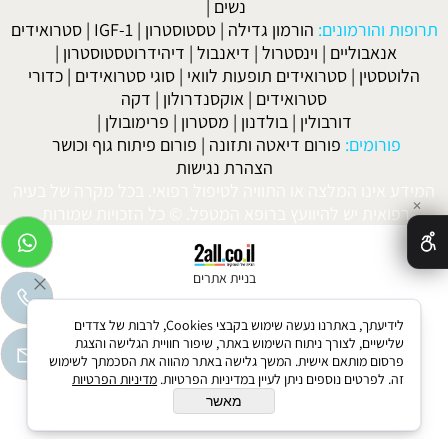
נשים
|
תרופות והורמונים:
הורמון גדילה
|
טסטוסטרון
|
IGF-1
|
סטרואידים
אנאבוליים
|
וינסטרול
|
דיאנבול
|
דיהידרוטסטוסטרון
|
הלוטסטין
|
סטרואידים תופעות לוואי
|
סוגי סטרואידים
|
כדורי
סטרואידים
|
אוקסנדרולון
|
דקה
דורבולין
|
בולדנון
|
מסטרון
|
פרימובולן
|
פורומים:
פורום דיאטה ותזונה
|
פורום פיתוח גוף וכושר
הצהרת נגישות
המידע אינו המלצה או התוויה לטיפול רפואי. בכל מקרה של בעיה
✕
רפואית יש להיוועץ ברופא המטפל. © כל הזכויות שמורות.
בניית אתרים
לידיעתך, באתרנו נעשה שימוש בקבצי Cookies, לרבות של צדדים
שלישיים, לצורך ניתוח השימוש באתר, שיפור חוויית הגלישה והצגת
פרסום מותאם אישית. המשך גלישה באתר מהווה את הסכמתך לשימוש
זה. לפרטים נוספים ניתן לעיין במדיניות הפרטיות.
מדיניות הפרטיות
מאשר