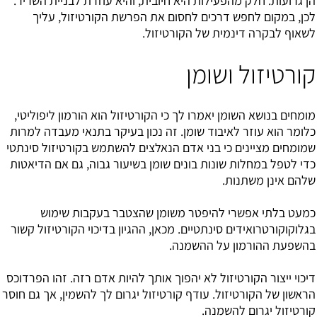
הן גרועות. חלק מהפעילות היא חיובית, והיא עוזרת לבניית השריר.
לכן, במקום לחפש דרכים לחסום את הפרשת הקורטיזול, עליך
לשאוף לבקרה דינמית של הקורטיזול.
קורטיזול ושומן
מומחים בנושא השומן יאמרו לך כי הקורטיזול הוא הורמון ליפוליטי,
כלומר הוא עוזר לאיבוד שומן. זה נכון בעיקר בתנאי מעבדה למרות
שמומחים מציינים כי בני אדם הנאלצים להשתמש בקורטיזול סינתטי
כדי לטפל במחלות שונות בונים שומן בשיעור גבוה, גם אם הדיאטות
שלהם אינן משתנות.
כמעט בלתי אפשרי להיפטר משומן שהצטבר בעקבות שימוש
בגלוקוקורטרואידים סינתטיים. מכאן, ההגיון בדיכוי הקורטיזול קשור
בהשפעת ההורמון על ההשמנה.
דיכוי ייצור הקורטיזול לא יהפוך אותך להיות אדם רזה. זהו הפרדוכס
הראשון של ה
קורטיזול
. עודף קורטיזול יגרום לך להשמין, אך גם חוסר
קורטיזול יגרום להשמנה.