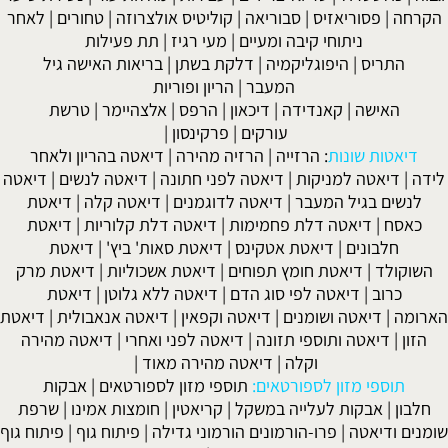
הקרחה
|
פסוריאזיס
|
סבוריאה
|
קוליטיס אולצרוזה
|
טחורים
|
לאחר
ניתוחי קיבה ומעיים
| מעי רגיז |
תת פעילות
התריס
|
היפוגליקמיה
|
דלקת בשתן
|
בריאות האישה גיל
המעבר
|
הריון ופוריות
האישה
|
קאנדידה
|
דיכאון
|
הרפס
|
אלצהיימר
|
טרשת
עורקים
|
פרקינסון
|
דיאטות שונות
:
הרזייה
|
הרזיה מהירה
|
דיאטה בהריון ולאחר
לידה
|
דיאטה למניקות
|
דיאטה לפני חתונה
|
דיאטה לנשים
|
דיאטה
לנשים בגיל המעבר
|
דיאטה לדוגמנים
|
דיאטה קלה
|
דיאטת
כאסח
|
דיאטה דלת פחמימות
|
דיאטה דלת קלוריות
|
דיאטת
חלבונים
|
דיאטת אטקינס
|
דיאטת סאות' ביץ'
|
דיאטת
השוקולד
|
דיאטת חומץ תפוחים
|
דיאטת אשכוליות
|
דיאטת מרק
כרוב
|
דיאטה לפי סוג הדם
|
דיאטה ללא גלוטן
|
דיאטת
הארומה
|
דיאטה ושומנים
|
דיאטה וקפאין
|
דיאטה אנאבולית
|
דיאטת
הזון
|
דיאטה ותוספי תזונה
|
דיאטה לפני ואחרי
|
דיאטה מהירה
וקלה
|
דיאטה מהירה מאוד
|
תוספי מזון לספורטאים:
תוספי מזון לספורטאים
|
אבקות
חלבון
|
אבקות לעלייה במשקל
|
קריאטין
|
חומצות אמינו
|
שרפת
שומנים ודיאטה
|
פרו-הורמונים הורמוני גדילה
|
פיתוח גוף
|
פיתוח גוף