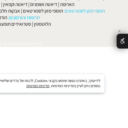
אטות שונות
:
הרזייה
|
הרזיה מהירה
|
דיאטה בהריון ולאחר לידה
|
דיאטה 
מות
|
דיאטה דלת קלוריות
|
דיאטת חלבונים
|
דיאטת אטקינס
|
דיאטת סא
הארומה
|
דיאטה ושומנים
|
דיאטה וקפאין
|
דיאטה
תוספי מזון לספורטאים:
תוספי מזון לספורטאים
|
אבקות חלבון
|
אבק
תרופות והורמונים:
הורמון גדי
הלוטסטין
|
סטרואידים תופעות לוואי
המידע אינו המלצה או התוויה 
לידיעתך, באתרנו נעשה שימוש בקבצי kies
נוספים ניתן לעיין במדיניות הפרטיות.
מדיניות הפרטיות