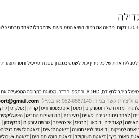
לה
בכל המינונים נמצאה תגובתיות טובה של ה.ג. כאשר שיאי התגובה היו ב-90 ו-120 דקות. מראה את רמות השיא הממ
 אחת של כלונידין יכול לשמש כמבחן סטנדרטי יעיל וחסר תופעות לוואי
יתר לחץ דם
, ADHD, והתקפי חרדה. מסווגת כתרופה המפעילה את הרצפטור האנדרגני אלפא 2, ומעכב את המערכת הסימפטטית.
שר בנייד: 052-8567140
או במייל:
isport@gmail.com
|
מחלת שלד ומפרקים
|
גאוט
|
אוסטאופורוזיס
|
קרוהן
|
אולקוס
|
לחץ דם
חר ניתוחי קיבה ומעיים
| מעי רגיז |
תת פעילות התריס
|
היפוגליקמיה
|
ד
ה
|
קאנדידה
|
דיכאון
|
הרפס
|
אלצהיימר
|
טרשת עורקים
|
פרקינסון
|