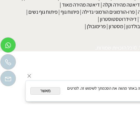
בר
|
דיאטה לדוגמנים
|
דיאטה קלה
|
דיאטת כאסח
|
דיאטה דלת
דיאטת מרק כרוב
|
דיאטה לפי סוג הדם
|
דיאטה ללא גלוטן
|
דיאטת
טה מהירה וקלה
|
דיאטה מהירה מאוד
|
רו-הורמונים הורמוני גדילה
|
פיתוח גוף
|
פיתוח גוף נשים
|
יהידרוטסטוסטרון
|
דנון
|
מסטרון
|
פרימובולן
|
כל הזכויות שמורות.
המשך גלישה באתר מהווה את הסכמתך לשימוש זה. לפרטים
מאשר