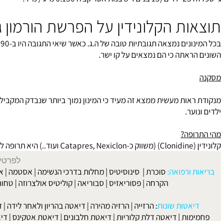
/ מ"ר.
ות הקלונידין על הפרשת הורמון גדי
ראתה כי הם נמצאים על קו ישר.
אות מעשית ממצא זה מעיד כי המינון נמוך ביותר שנבדק המקביל לטבלית
ער.
פה?
 ב
לפרטים וליצירת ק
 ורפואה:
סוכרת
|
סינוסיטיס
|
מחלות בדרכי הנשימה
|
אסטמה
|
אלרגיה
הקרחה
|
פסוריאזיס
|
סבוריאה
|
קוליטיס אולצרוזה
|
טחורים
|
לא
האיש