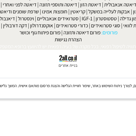
למניקות
|
דיאטה לפני חתונה
|
דיאטה לנשים
|
דיאטה לנשים בגיל המע
ות' ביץ'
|
דיאטת השוקולד
|
דיאטת חומץ תפוחים
|
דיאטת אשכוליות
|
 אנאבולית
|
דיאטת הזון
|
דיאטה ותוספי תזונה
|
דיאטה לפני ואחרי
|
דיא
ות לעלייה במשקל
|
קריאטין
|
חומצות אמינו
|
שרפת שומנים ודיאטה
|
פ
לה
|
טסטוסטרון
|
IGF-1
|
סטרואידים אנאבוליים
|
וינסטרול
|
דיאנבול
|
ד
|
סוגי סטרואידים
|
כדורי סטרואידים
|
אוקסנדרולון
|
דקה דורבולין
|
בול
פורומים:
פורום דיאטה ותזונה
|
פורום פיתוח גוף וכושר
הצהרת נגישות
לטיפול רפואי. בכל מקרה של בעיה רפואית יש להיוועץ ברופא המטפל. © 
בניית אתרים
Coo, לרבות של צדדים שלישיים, לצורך ניתוח השימוש באתר, שיפור חוויית הגלישה והצגת פרסום מותאם אישית. 