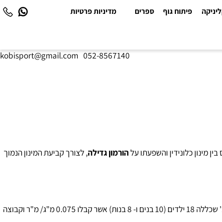
יקה
פיתוח גוף
ספרים
מדיניות פרטיות
kobisport@gmail.com
|
052-8567140
מינון כלונידין והשפעתו על
הורמון גדילה
, לצורך קביעת המינון הנמוך
לביצוע הבדיקה נבדקו 3 קבוצות ילדים. קבוצה א' כללה 17 ילדים (9 בנים ו- 8 בנות) אשר קבלו כלונידין בדרך הפה במינון 0.0375 מ"ג / מ"ר. קבוצה ב' שכללה 18 ילדים (10 בנים ו- 8 בנות) אשר קבלו 0.075 מ"ג/ מ"ר וקבוצה