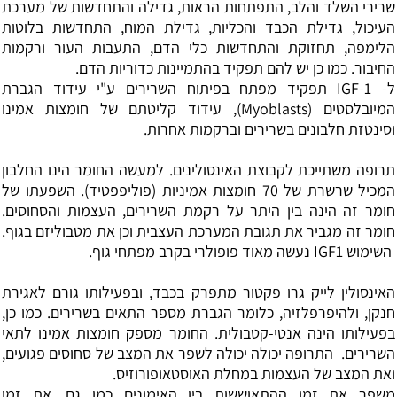
שרירי השלד והלב, התפתחות הראות, גדילה והתחדשות של מערכת
העיכול, גדילת הכבד והכליות, גדילת המוח, התחדשות בלוטות
הלימפה, תחזוקת והתחדשות כלי הדם, התעבות העור ורקמות
החיבור. כמו כן יש להם תפקיד בהתמיינות כדוריות הדם.
ל- IGF-1 תפקיד מפתח בפיתוח השרירים ע"י עידוד הגברת
המיובלסטים (Myoblasts), עידוד קליטתם של חומצות אמינו
וסינטזת חלבונים בשרירים וברקמות אחרות.
תרופה משתייכת לקבוצת האינסולינים. למעשה החומר הינו החלבון
המכיל שרשרת של 70 חומצות אמיניות (פוליפפטיד). השפעתו של
חומר זה הינה בין היתר על רקמת השרירים, העצמות והסחוסים.
חומר זה מגביר את תגובת המערכת העצבית וכן את מטבוליזם בגוף.
השימוש IGF1 נעשה מאוד פופולרי בקרב מפתחי גוף.
האינסולין לייק גרו פקטור מתפרק בכבד, ובפעילותו גורם לאגירת
חנקן, ולהיפרפלזיה, כלומר הגברת מספר התאים בשרירים. כמו כן,
בפעילותו הינה אנטי-קטבולית. החומר מספק חומצות אמינו לתאי
השרירים. התרופה יכולה יכולה לשפר את המצב של סחוסים פגועים,
ואת המצב של העצמות במחלת האוסטאופורוזיס.
משפר את זמן ההתאוששות בין האימונים כמו גם, את זמן