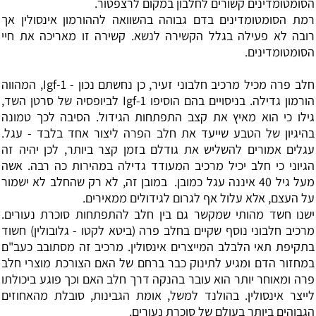
הסומטומדינים קשורים לחלבון במקום לרצפטור.
רמת הסומטומדינים בדם גבוהה בהשוואה לההורמון אינסולין אך
רובה לא פעילה בגלל הקשירה לנשא. קשירה זו מאריכה את חיי
הסומטומדינים.
חלב פרה מכיל מרכיב חלבוני זעיר, כן נחשתם נכון -
Igf-1
, המהווה
הורמון גדילה. בניסויים בהם הוסיפו Igf-1 לביופסיה של סרטן השד,
גילו כי הוא מאיץ את קצב התפתחות הגידול. הסיבה לכך טמונה
בהיגיון של הטבע שייעד את חלב הפרה ליצור אחד בלבד - עגל.
עגלים אמורים להשליש את גודלם בזמן קצר ביותר, לכן יהיה זה
הגיוני כי חלב יכיל מרכיב המעודד גדילה במהירות כה רבה. אשה
מעל גיל 40 איננה עגל כמובן. במובן זה, לא רק שהחלב לא ישמור
על העצם, אלא עלול אף לגרום לגידולים ממאירים.
ישנו חשד מהותי שמקשר גם בין חלב להתפתחות סוכרת נעורים.
מרכיב חלבוני נוסף שקיים בחלב פרה (ביטא לקטו - גלובולין) חשוד
בתקיפת תאי הלבלב המייצרים אינסולין. מרכיב זה מסתובב כעב"ם
במחזור הדם ומגיע לתינוק כבר ברחם של האם הצורכת מוצרי חלב
פרה ומאוחר יותר הוא עובר בהנקה דרך חלב האם וכך פוגע ביכולתו
לייצר אינסולין. בהולנד למשל, אומת הגבינות, סובלת מהאחוזים
הגבוהים ביותר בעולם של סוכרת נעורים.