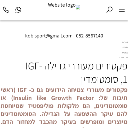
kobisport@gmail.com
|
052-8567140
דיאטה
ותזונה
בשיטת
Diet2All:
פקטורים מעוררי גדילה IGF-
המדע
שמאחורי
הגוף
1, סומטומדין
המושלם.
פקטורים מעוררי צמיחה הידועים גם כ- IGF (ראשי
תיבות של: Insulin like Growth Factor) או
סומטומדינים, הם מלקולות פוליפפטיד שמיוחסת
להם עיקר ההשפעה על הגדילה. הסומטומדינים
מיוצרים ומופרשים בעיקר מהכבד למחזור הדם.