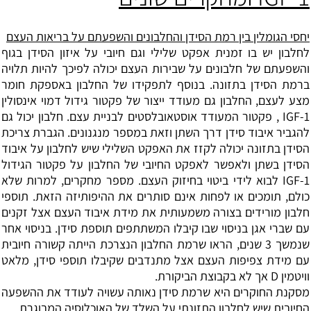
יחסי הגומלין בין רמת הסידן והחלבונים והשפעתם על בריאות העצם
לחלבון יש בו זמנית אפקט שלילי וגם חיובי על איזון הסידן בגוף
והשפעתם של חלבונים על שבירות העצם יכולה לפיכך להיות תלויה
ברמת הסידן בתזונה. בנוסף לתפקידו של החלבון באספקת חומר
מצע לעצם, החלבון גם מעודד ייצור של פקטור גידול דמוי אינסולין
IGF-1 , פקטור המעודד אוסטאובלסטים לבניית עצם. חלבון יכול גם
להגביר איבוד סידן דרך השתן וזאת במספר מנגנונים. הגברת צריכת
הסידן בתזונה יכולה לקזז את האפקט השלילי שיש לחלבון על איבוד
הסידן בשתן ולאפשר לאפקט החיובי של החלבון על פקטור הגידול
IGF-1 לבוא לידי ביטוי בחיזוק העצם. מספר מחקרים, למרות שלא
כולם, תומכים או לפחות אינם סותרים את ההיפותיזה הזאת. תוספי
חלבון מורידים בצורה משמעותית את מידת איבוד העצם אצל זקנים
עם שברי אגן בניסוי שבו קיבלו המשתתפים תוספת סידן. בניסוי אחר
שנמשך 3 שנים, הראו שרמת החלבון הנצרכת הייתה קשורה חיובית
עם מידת צפיפות העצם אצל מתנדבים שקיבלו תוספי סידן, מלאט
וויטמין D אך לא בקבוצת הביקורת.
מסקנת החוקרים היא שרמת סידן נאותה עשויה לעודד את ההשפעה
החיובית שיש לחלבון התזונתי על השלד של האוכלוסיה המבוגרת.