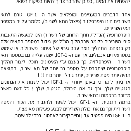
להפחית את המינון, כמובן שהדבר צריך להיות בפיקוח רפואי.
אחד הדברים המעניינים ומופלאים אשר ה- IGF-1 גורם לתאי
השרירים הינו היפרפלזיה (פיצול התא לשניים), כלומר עלייה במספר
תאי השרירים.
היפרטרופיה (הגדלת חתך הרוחב של השריר) הינו למעשה התעבות
סיבי השרירים כלומר שבתהליך הנ"ל אין גידול במספר התאים אלה
רק בנפחם. התהליך נוצר עקב גירוי של אימוני משקולות או שימוש
בסטרואידים אנבולים. אך עם ה- IGF-1, ישנה עלייה גם במספר תאי
השריר – היפרפלזיה. כך בעצם ע"י האימונים תוכלו ליצור תהליך
היפרטרופיה שיתפרס על מספר רב יותר של תאי שריר, והתוצאה
תהיה יותר מסת שרירים, יותר גודל ויותר כוח ! ! !
אז ניתן לומר כי באופן ייחודי ה- IGF-1 יכול לשנות את הנתונים
הגנטיים שלך, וכך גם את היכולת הגנטית שלך ! כל זאת כאשר
מדובר ברקמות ובתאי שריר.
ברמה הגנטית ה- IGF-1 יכול לשפר ולהגביר את הכוח והמסה
השרירית וכך גם את יכולת השרירים לבצע פעילות מאומצת.
ה- IGF-1 הינו פפטיד עדין וחייב קירור לאחסונו בכדי להישמר.