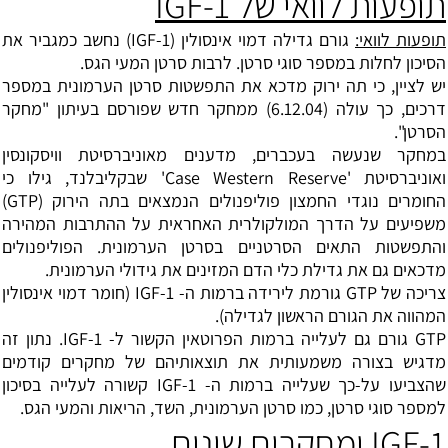
תופעות לוואי של IGF-1
תופעות לוואי:
גורם גדילה דמוי אינסולין (IGF-1) נחשב כמגביר את
הסיכון לחלות במספר סוגי סרטן. לרבות סרטן המעי הגס.
יש לציין, כי תה ירוק מדכא את התפשטות סרטן הערמונית במספר
דרכים, כך עולה (6.12.04) ממחקר חדש שפורסם בעיתון "מחקר
הסרטן".
במחקר שנעשה בעכברים, מדענים מאוניברסיטת וויסקונסין
ואוניברסיטת 'Case Western Reserve' שבקליבלנד, גילו כי
החומרים נוגדי החמצון פוליפנולים הנמצאים בתה הירוק (GTP)
משפיעים על הדרך המולקולרית האחראית על ההתרבות המהירה
והתפשטות התאים הסרטניים בסרטן הערמונית. הפוליפנולים
מדכאים גם את גדילת כלי הדם המזינים את גידולי הערמונית.
צריכה של GTP גורמת לירידה ברמות ה- IGF-1 (חומר דמוי אינסולין
המהווה את הגורם הראשון לגדילה).
GTP גורם גם לעלייה ברמות הפרוטאין הקשור ל- IGF-1. נתון זה
מדגיש בצורה משמעותית את תוצאותיהם של מחקרים קודמים
שהצביעו על-כך שעלייה ברמות ה- IGF-1 קשורה לעלייה בסיכון
למספר סוגי סרטן, כמו סרטן הערמונית, השד, הריאות והמעי הגס.
IGF-1 ומחקרים שונים