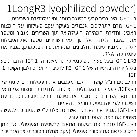
1LongR3 lyophilized powder)
ה- IGF-1 הינו רכיב טבעי המיוצר בגופנו וחיוני לגדילת השרירים.
IGF-1 גורם לתהליכים אנבולים בעיקר עקב פעילותו על חומצות
האמינו וחדירתן המהירה והיעילה אל תוך השרירים. מגביר ומשפר
את המעבר הגלוקוז אל תוך תאי השרירים ומשפר את הסבילות
לגלוקוז. מגביר סינטזת חלבונים ומונע את פירוקם. כמו כן, מגביר את
סינטזת ה- RNA.
IGF-1 LR3 בעל פעילות פוטנטית יותר מאשר ה- IGF-1. הדבר נובע
בגלל ירידה בקשירה של R3 IGF-1 לרכיב הידוע כחלבון הקושר 1-
IGF.
החלבונים הנ"ל קושרי החלבון מעכבים את הפעילות הביולוגית של
ה- IGFs’. לפעילותו האנבולית הוא גורם לחדירות חומצות אמינו אל
תוך תאי השרירים וכך מגביר את סינטזת החלבונים. כמו כן, נודעת
חשיבות לעלייה בספיגת חומצות האמינו.
ה- IGF-1 מגביר את האנרגיה אשר מנוצלת ע"י שומנים, כך למעשה
מפחית את רמת השומן התת עורי.
ה- IGF-1 מגביר את רגישות התאים להשפעת האינסולין, אז ניתן
להסיק כי אם אתה צורך אינסולין (עקב מחלת הסוכרת) אז הינך יכול