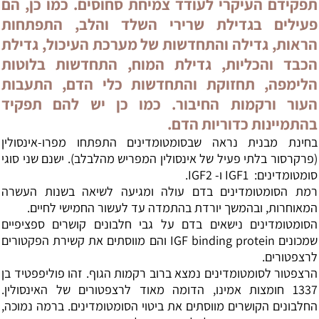
תפקידם העיקרי לעודד צמיחת סחוסים. כמו כן, הם
פעילים בגדילת שרירי השלד והלב, התפתחות
הראות, גדילה והתחדשות של מערכת העיכול, גדילת
הכבד והכליות, גדילת המוח, התחדשות בלוטות
הלימפה, תחזוקת והתחדשות כלי הדם, התעבות
העור ורקמות החיבור. כמו כן יש להם תפקיד
בהתמיינות כדוריות הדם.
בחינת מבנית נראה שבסומטומדינים התפתחו מפרו-אינסולין
(פרקרסור בלתי פעיל של אינסולין המפריש מהלבלב). ישנם שני סוגי
סומטומדינים: IGF1 ו- IGF2.
רמת הסומטומדינים בדם עולה ומגיעה לשיאה בשנות העשרה
המאוחרות, ובהמשך יורדת בהתמדה עד לעשור החמישי לחיים.
הסומטומדינים נישאים בדם על גבי חלבונים קושרים ספציפיים
שמכונים IGF binding protein והם מווסתים את קשירת הפקטורים
לרצפטורים.
הרצפטור לסומטומדינים נמצא ברוב רקמות הגוף. זהו פוליפפטיד בן
1337 חומצות אמינו, הדומה מאוד לרצפטורים של האינסולין.
החלבונים הקושרים מווסתים את ביטוי הסומטומדינים. ברמה נמוכה,