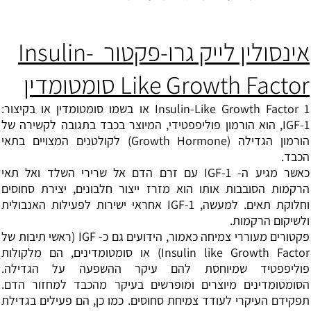
אינסולין לייק גרו-פקטור Insulin-
Like Growth Factor סומטומדין
Insulin-Like Growth Factor 1 או בשמו סומטומדין או בקיצור:
IGF-1, הוא הורמון פוליפפטידי, המיוצר בכבד בתגובה לקשירה של
הורמון הגדילה (Growth Hormone) לקולטנים המצויים בתאי
הכבד.
כאשר מגיע ה- IGF-1 עם זרם הדם אל שרירי השלד ואל תאי
הרקמות הסובבות אותו הוא מזרז ייצור חלבונים, יצירת סחוסים
וחלוקת תאים. למעשה, IGF-1 אחראי ישירות לפעילות האנבולית
ולשיקום הרקמות.
פקטורים מעוררי צמיחה כאמור, הידועים גם כ- IGF (ראשי תיבות של
Insulin like Growth Factor) או סומטומדינים, הם מלקולות
פוליפפטיד שמיוחסת להם עיקר ההשפעה על הגדילה.
הסומטומדינים מיוצרים ומופרשים בעיקר מהכבד למחזור הדם.
תפקידם העיקרי לעודד צמיחת סחוסים. כמו כן, הם פעילים בגדילת