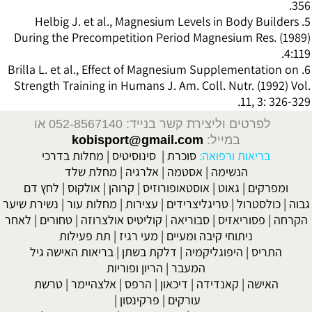
356.
5. Helbig J. et al., Magnesium Levels in Body Builders
During the Precompetition Period Magnesium Res. (1989)
4:119.
6. Brilla L. et al., Effect of Magnesium Supplementation on
Strength Training in Humans J. Am. Coll. Nutr. (1992) Vol.
11, 3: 326-329.
לפרטים וליצירת קשר בנייד: 052-8567140
או
במייל:
kobisport@gmail.com
בריאות ורפואה:
סוכרת
|
סינוסיטיס
|
מחלות בדרכי
הנשימה
|
אסטמה
|
אלרגיה
|
מחלת שלד
ומפרקים
|
גאוט
|
אוסטאופורוזיס
|
קרוהן
|
אולקוס
|
לחץ דם
גבוה
|
כולסטרול
|
טריגליצרידים
|
עצירות
|
מחלות עור
|
נשירת שיער
הקרחה
|
פסוריאזיס
|
סבוריאה
|
קוליטיס אולצרוזה
|
טחורים
|
לאחר
ניתוחי קיבה ומעיים
| מעי רגיז |
תת פעילות
התריס
|
היפוגליקמיה
|
דלקת בשתן
|
בריאות האישה גיל
המעבר
|
הריון ופוריות
האישה
|
קאנדידה
|
דיכאון
|
הרפס
|
אלצהיימר
|
טרשת
עורקים
|
פרקינסון
|