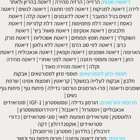
דיאטות שונות
:
הרזייה
|
הרזיה מהירה
|
דיאטה בהריון ולאחר
לידה
|
דיאטה למניקות
|
דיאטה לפני חתונה
|
דיאטה לנשים
|
דיאטה
לנשים בגיל המעבר
|
דיאטה לדוגמנים
|
דיאטה קלה
|
דיאטת
כאסח
|
דיאטה דלת פחמימות
|
דיאטה דלת קלוריות
|
דיאטת
חלבונים
|
דיאטת אטקינס
|
דיאטת סאות' ביץ'
|
דיאטת
השוקולד
|
דיאטת חומץ תפוחים
|
דיאטת אשכוליות
|
דיאטת מרק
כרוב
|
דיאטה לפי סוג הדם
|
דיאטה ללא גלוטן
|
דיאטת
הארומה
|
דיאטה ושומנים
|
דיאטה וקפאין
|
דיאטה אנאבולית
|
דיאטת
הזון
|
דיאטה ותוספי תזונה
|
דיאטה לפני ואחרי
|
דיאטה מהירה
וקלה
|
דיאטה מהירה מאוד
|
תוספי מזון לספורטאים:
תוספי מזון לספורטאים
|
אבקות
חלבון
|
אבקות לעלייה במשקל
|
קריאטין
|
חומצות אמינו
|
שרפת
שומנים ודיאטה
|
פרו-הורמונים הורמוני גדילה
|
פיתוח גוף
|
פיתוח גוף
נשים
|
תרופות והורמונים:
הורמון גדילה
|
טסטוסטרון
|
IGF-1
|
סטרואידים
אנאבוליים
|
וינסטרול
|
דיאנבול
|
דיהידרוטסטוסטרון
|
הלוטסטין
|
סטרואידים תופעות לוואי
|
סוגי סטרואידים
|
כדורי
סטרואידים
|
אוקסנדרולון
|
דקה
דורבולין
|
בולדנון
|
מסטרון
|
פרימובולן
|
פורומים:
פורום דיאטה ותזונה
|
פורום פיתוח גוף וכושר