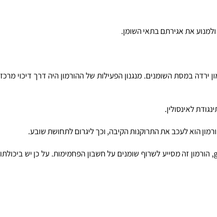
רדה במסת השומנים. מנגנון הפעילות של ההורמון היה דרך דיכוי מרכז
תרופות נוספות אשר מסייעות "לשרוף" את עודפי השומנים, למשל: תרופתה הניתנת להאטת תהליכי הזיקנה - והיא הורמון הגדילה או בקיצור gh, הורמון זה מסייע לשרוף שומנים על חשבון הפחמימות. על כן יש ביכולתו