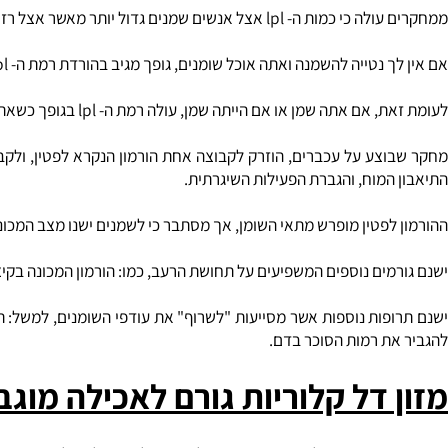
ומנים בגוף "נשרפים" בקושי רב יותר מאשר אבות המזון אחרים. בגופנו קיים אנזים בשם ליפופרוטאין-ליפ
 lpl אצל אנשים שמנים גדול יותר מאשר אצל רזים.
נה ואתה אוכל שומנים, גופך מגיב בהורדת רמת ה- lpl וזאת כדי שיוכל לנצל אותם, ו"לשרוף" אותם על מנת להפיק מהם אנרגיה ולמנוע את אגירתם בתאי השומן.
ן או אם הייתה שמן, עולה רמת ה- lpl בגופך כשאתה אוכל מזון שמן; לכן השומנים אינם "נשרפים" אלא נאגרים בתאי השומן.
צע על עכברים, הוזרק לקבוצה אחת הורמון הנקרא לפטין, ולקבוצה השנ
המוח, והגברת הפעילות השיגרתית.
ין מופרש מתאי השומן, אך מסתבר כי לשמנים ישנו מצב המכונה תינגודת ללפטין, בדומה לחולי סכרת
פיעים על תחושת הרעב, כמו: הורמון המכונה בקיצור cck, הורמון זה מופרש מהקיבה בעיקר לאחר אכילת שומנים. תפקיד ההורמון הוא לעכב את התרוקנות הקיבה, וכך ליגרום לתחושת שובע.
ת רמות הסוכר בדם.