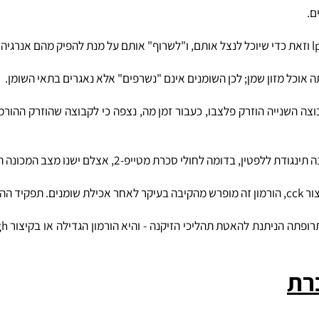
אז או בקיצור lpl, שמסייע לשומנים להיכנס לתוך תאי השומן ולהיאגר שם.
ייה הוזרק פלצבו, כעבור זמן מה, נצפה כי לקבוצה שהוזרק ההורמון י
 מטייפ-2, אצלם ישנו מצב המכונה תינגודת לאינסולין.
ישנם 