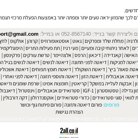
שר בנייד: 052-8567140
או במייל:
isport@gmail.com
|
מחלת שלד ומפרקים
|
גאוט
|
אוסטאופורוזיס
|
קרוהן
|
אולקוס
|
לחץ דם
חר ניתוחי קיבה ומעיים
| מעי רגיז |
תת פעילות התריס
|
היפוגליקמיה
|
ד
ה
|
קאנדידה
|
דיכאון
|
הרפס
|
אלצהיימר
|
טרשת עורקים
|
פרקינסון
|
למניקות
|
דיאטה לפני חתונה
|
דיאטה לנשים
|
דיאטה לנשים בגיל המע
ות' ביץ'
|
דיאטת השוקולד
|
דיאטת חומץ תפוחים
|
דיאטת אשכוליות
|
 אנאבולית
|
דיאטת הזון
|
דיאטה ותוספי תזונה
|
דיאטה לפני ואחרי
|
דיא
ות לעלייה במשקל
|
קריאטין
|
חומצות אמינו
|
שרפת שומנים ודיאטה
|
פ
לה
|
טסטוסטרון
|
IGF-1
|
סטרואידים אנאבוליים
|
וינסטרול
|
דיאנבול
|
ד
|
סוגי סטרואידים
|
כדורי סטרואידים
|
אוקסנדרולון
|
דקה דורבולין
|
בול