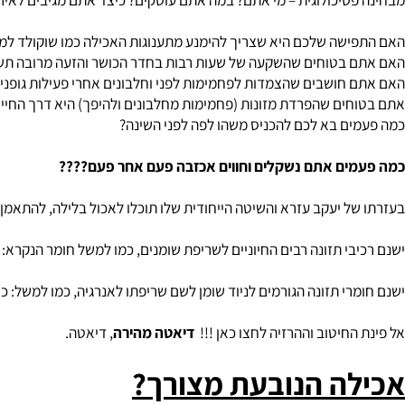
אלית שלכם.
y.e
the
יטה מתייחסת למצב הגופני מבחינה פיזיולוגית ופסיכולוגית לדוגמא:
יסיולוגית – מי אתם? כמה אתם שוקלים? בכמה אחוזי שומן אתם מתהדרי
סיכולוגית – מי אתם? במה אתם עוסקים? כיצד אתם מגיבים לאירועים בח
שה שלכם היא שצריך להימנע מתענוגות האכילה כמו שוקולד למשל ?
בטוחים שהשקעה של שעות רבות בחדר הכושר והזעה מרובה תשיל מעלי
חושבים שהצמדות לפחמימות לפני וחלבונים אחרי פעילות גופנית זא
ים שהפרדת מזונות (פחמימות מחלבונים ולהיפך) היא דרך החיים שלכ
ם בא לכם להכניס משהו לפה לפני השינה?
ים אתם נשקלים וחווים אכזבה פעם אחר פעם????
ל יעקב עזרא והשיטה הייחודית שלו תוכלו לאכול בלילה, להתאמן להנא
י תזונה רבים החיוניים לשריפת שומנים, כמו למשל חומר הנקרא: נרינגין
י תזונה הגורמים לניוד שומן לשם שריפתו לאנרגיה, כמו למשל: כולין, קרני