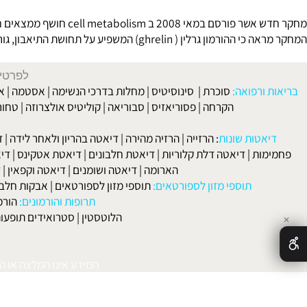
חיטוב וההרזיה לחצו כאן !!!
דיאטה מהירה
,
דיאטה
.
ה הנובעת מצורך?
במאי 2008 ב cell metabolism חושף ממצאים חדשים.
 המשפיע על תחושת התיאבון, גורם לכך שהמזון יראה טעים יותר ומפתה יותר באמצעות הפעלת מרכזי תגמול במוח.
לפרטים וליצירת ק
 ורפואה:
סוכרת
|
סינוסיטיס
|
מחלות בדרכי הנשימה
|
אסטמה
|
אלרגיה
הקרחה
|
פסוריאזיס
|
סבוריאה
|
קוליטיס אולצרוזה
|
טחורים
|
לא
האיש
אטות שונות
:
הרזייה
|
הרזיה מהירה
|
דיאטה בהריון ולאחר לידה
|
דיאטה 
מות
|
דיאטה דלת קלוריות
|
דיאטת חלבונים
|
דיאטת אטקינס
|
דיאטת סא
הארומה
|
דיאטה ושומנים
|
דיאטה וקפאין
|
דיאטה
תוספי מזון לספורטאים:
תוספי מזון לספורטאים
|
אבקות חלבון
|
אבק
תרופות והורמונים:
הורמון גדי
הלוטסטין
|
סטרואידים תופעות לוואי