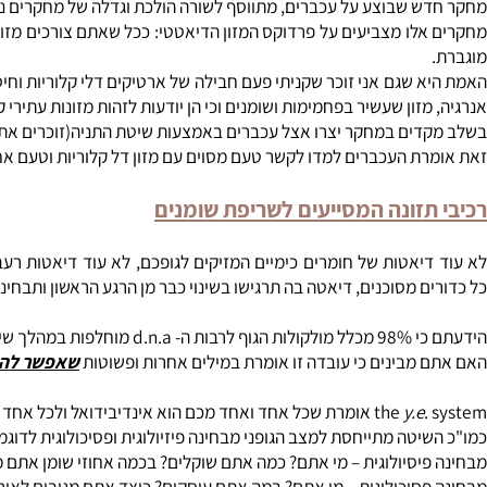
 דל קלוריות גורם לאכילה מוגברת
 שבוצע על עכברים, מתווסף לשורה הולכת וגדלה של מחקרים נוספים 
לו מצביעים על פרדוקס המזון הדיאטטי: ככל שאתם צורכים מזון דל קל
 שגם אני זוכר שקניתי פעם חבילה של ארטיקים דלי קלוריות וחיסלתי א
זון שעשיר בפחמימות ושומנים וכי הן יודעות לזהות מזונות עתירי קלור
ים במחקר יצרו אצל עכברים באמצעות שיטת התניה(זוכרים את הכלב של
ת העכברים למדו לקשר טעם מסוים עם מזון דל קלוריות וטעם אחר עם מז
תזונה המסייעים לשריפת שומנים
יאטות של חומרים כימיים המזיקים לגופכם, לא עוד דיאטות רעב המב
 מסוכנים, דיאטה בה תרגישו בשינוי כבר מן הרגע הראשון ותבחינו בתוצאות מד
לך שישה חודשים ?
מבינים כי עובדה זו אומרת במילים אחרות ופשוטות
שאפשר להנדס כל