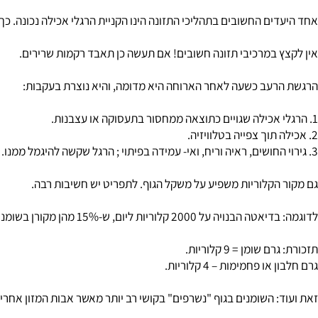
ת 3,500 קלוריות מתזונתך באותו פרק זמן, היות שכל ק"ג אחד שווה ל- 7,000 קלוריות.
ם החשובים בתהליכי התזונה הינו הקניית הרגלי אכילה נכונה. כך תוכלו
 במרכיבי תזונה חשובים! אם תעשה כן תאבד רקמות שרירים.
עב כשעה לאחר הארוחה היא מדומה, והיא נוצרת בעקבות:
הקלוריות משפיע על משקל הגוף. לתפריט יש חשיבות רבה.
מהן מקורן בשומנים וחלק גדול בחלבון או בפחמימות הירידה תהיה מהירה יותר מאשר אם 40% מהקלוריות מקורן בשומנים.
ומן = 9 קלוריות.
 פחמימות – 4 קלוריות.