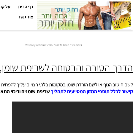
דף הבית
על קובי עזר
צור קשר
דיאטה ותזונה בשיטת Diet2All: המדע שמאחורי הגוף המושלם.
 הטובה והבטוחה לשריפת שומן, חיטו
ב הגוף או לשם הורדת שומן במקומות בלתי רצויים עליך להפחית בצריכת
לל תוספי המזון המסייעים לתהליך
שריפת שומנים ודיכוי התאבון