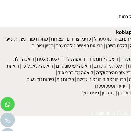
kob
 גבוה
|
כולסטרול
|
טריגליצרידים
|
עצירות
|
מחלות עור
|
נשירת שיער
לקת בשתן
|
בריאות האישה גיל המעבר
|
הריון ופוריות
בר
|
דיאטה לדוגמנים
|
דיאטה קלה
|
דיאטת כאסח
|
דיאטה דלת
דיאטת מרק כרוב
|
דיאטה לפי סוג הדם
|
דיאטה ללא גלוטן
|
דיאטת
טה מהירה וקלה
|
דיאטה מהירה מאוד
|
רו-הורמונים הורמוני גדילה
|
פיתוח גוף
|
פיתוח גוף נשים
|
יהידרוטסטוסטרון
|
דנון
|
מסטרון
|
פרימובולן
|