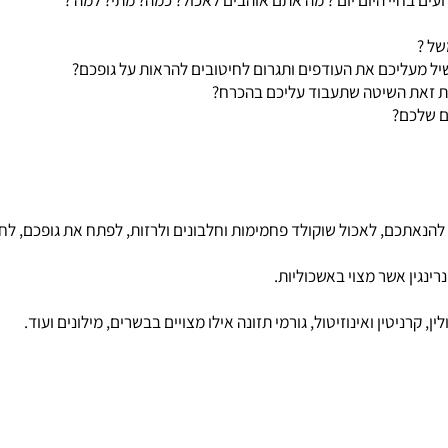
ם? עד כמה אתם פעילים גופנית? אורח חיים וכד'.
יי היום יום ? מה אתם אוהבים לאכול? כמה? מתי? למה ?
כם את העודפים ותגרום לחיטובים להראות על גופכם?
ת השיטה שתעבוד עליכם בהכרח?
ם?
תכם, לאכול שוקולד פחמימות וחלבונים ולרזות, לפתח את גופכם, לחטב
 אשר מצוי באשכוליות.
טין ואינוזיטול, גורמי תזונה אילו מצויים בבשרים, מילונים ועוד.