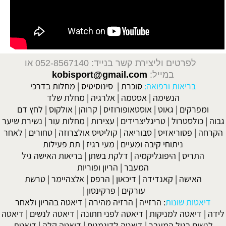
לפרטים וליצירת קשר בנייד: 052-8567140
או
במייל:
kobisport@gmail.com
בריאות ורפואה:
סוכרת
|
סינוסיטיס
|
מחלות בדרכי
הנשימה
|
אסטמה
|
אלרגיה
|
מחלת שלד
ומפרקים
|
גאוט
|
אוסטאופורוזיס
|
קרוהן
|
אולקוס
|
לחץ דם
גבוה
|
כולסטרול
|
טריגליצרידים
|
עצירות
|
מחלות עור
|
נשירת שיער
הקרחה
|
פסוריאזיס
|
סבוריאה
|
קוליטיס אולצרוזה
|
טחורים
|
לאחר
ניתוחי קיבה ומעיים
| מעי רגיז |
תת פעילות
התריס
|
היפוגליקמיה
|
דלקת בשתן
|
בריאות האישה גיל
המעבר
|
הריון ופוריות
האישה
|
קאנדידה
|
דיכאון
|
הרפס
|
אלצהיימר
|
טרשת
עורקים
|
פרקינסון
|
דיאטות שונות
:
הרזייה
|
הרזיה מהירה
|
דיאטה בהריון ולאחר
לידה
|
דיאטה למניקות
|
דיאטה לפני חתונה
|
דיאטה לנשים
|
דיאטה
לנשים בגיל המעבר
|
דיאטה לדוגמנים
|
דיאטה קלה
|
דיאטת