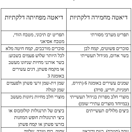
דיאטה מחמירה
דלקתיות
דיאטה מפחיתה
דלקתיות
תפריט מערבי מסורתי
תפריט ים תיכוני, מטבח הודי,
מטבח אסיאני
סוכרים פשוטים, קמח לבן
סוכרים מורכבים, קמח חיטה מלא
בשר אדום, מגידול תעשייתי
לכל היותר שלוש פעמים בשבוע:
בשר אורגני מחיות שניזונו מעשב
או מקמח פשתן, דגים עשירים
באומגה 3
שמנים עשירים באומגה 6 (תירס,
שמן זית-שמן זרעי פשתן ולפעמים
חמניות, חריע, סויה)
שמן קנולה
מוצרי חלב מפרות בגידול תעשייתי
מוצרי חלב מחיות ניזונות מעשב
(במיוחד מוצרים עתירי שומן)
ביצים מלולים תעשייתים
ביצים של תרנגולות קולומבוס או
ביצי תרנוגולות חופש המוזנות
בזרעי פשתן או קמח פשתן
עקה (סטרס), כעס ודיכאון
צחוק, רוח טובה, שלווה