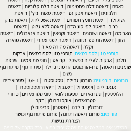
כאסח
|
דיאטה דלת פחמימות
|
דיאטה דלת קלוריות
|
דיאטת
חלבונים
|
דיאטת אטקינס
|
דיאטת סאות' ביץ'
|
דיאטת
השוקולד
|
דיאטת חומץ תפוחים
|
דיאטת אשכוליות
|
דיאטת מרק
כרוב
|
דיאטה לפי סוג הדם
|
דיאטה ללא גלוטן
|
דיאטת
הארומה
|
דיאטה ושומנים
|
דיאטה וקפאין
|
דיאטה אנאבולית
|
דיאטת
הזון
|
דיאטה ותוספי תזונה
|
דיאטה לפני ואחרי
|
דיאטה מהירה
וקלה
|
דיאטה מהירה מאוד
|
תוספי מזון לספורטאים:
תוספי מזון לספורטאים
|
אבקות
חלבון
|
אבקות לעלייה במשקל
|
קריאטין
|
חומצות אמינו
|
שרפת
שומנים ודיאטה
|
פרו-הורמונים הורמוני גדילה
|
פיתוח גוף
|
פיתוח גוף
נשים
|
תרופות והורמונים:
הורמון גדילה
|
טסטוסטרון
|
IGF-1
|
סטרואידים
אנאבוליים
|
וינסטרול
|
דיאנבול
|
דיהידרוטסטוסטרון
|
הלוטסטין
|
סטרואידים תופעות לוואי
|
סוגי סטרואידים
|
כדורי
סטרואידים
|
אוקסנדרולון
|
דקה
דורבולין
|
בולדנון
|
מסטרון
|
פרימובולן
|
פורומים:
פורום דיאטה ותזונה
|
פורום פיתוח גוף וכושר
הצהרת נגישות
המידע אינו המלצה או התוויה לטיפול רפואי. בכל מקרה של בעיה