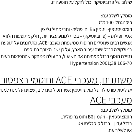
רת משמעותית את תוצאות הטיפול של תרופות מקבוצת חוסמי הסידן.
J of int med 1995; 2
טבוליזם של הומוציסטאין, המזוהה עם בעיות קרדיווסקולריות.
תופעות לוואי
קבוצה זו מפחיתות את הפעילות המוטורית במעי הגס ועלולות לגרום לעצי
פרוביוטיקה יכול להקל על תופעה זו.
לב עם:
"ג
, ח' פולית- ותרי מתיל גליצין.
ס – (פרוביוטיקה) – בכדי למנוע עצירויות , חלק מתופעות הלוואי של הת
ופות ממשפחת מעכבי ACE, מתלוננים על תופעת לוואי של שיעול טורדני – כתוצאה מעליית הקרדיקינין.
 הנ"ל ישנה עיכוב האבץ, על כן ישנו הצורך בתוספת.
סף ברזל מפחיתה את השיעול, כך עולה ממחקר שהתפרסם בעיתון היוקר
Hypertension 2001;38
 ACE וחוסמי רצפטור לאנגיוטנסין – ARB
פורמולה של מולטיויטמין אשר תכיל מינרלים, שצוינו על מנת למנוע את ח