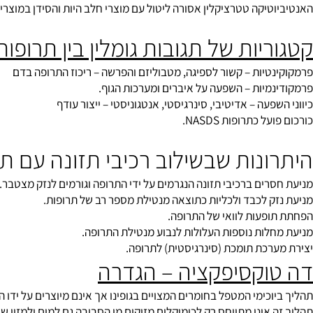
בולית.
סינתזה
טיקה טטרציקלין אסורה ליטול עם מוצרי חלב היות והסידן במוצרי החל
יות של תגובות גומלין בין תרופות ותו
טיות – קשור לספיגה, מטבוליזם והפרשה – ריכוז התרופה בדם
מיות – השפעה על איברים ומערכות הגוף.
פעה – אדיטיבי, סינרגיסטי, אנטגוניסטי – ייצור עודף
 כתרופות NASDS.
ונות שבשילוב רכיבי תזונה עם תרופ
רים ברכיבי תזונה הנגרמים על ידי התרופה וגורמים לנזק מצטבר.
ק לכבד ולכליות כתוצאה מנטילת מספר רב של תרופות.
פעות לוואי של התרופה.
לות נוספות העלולות לנבוע מנטילת התרופה.
רכת תומכת (סינרגיסטית) לתרופה.
וקסיפקציה – הגדרה