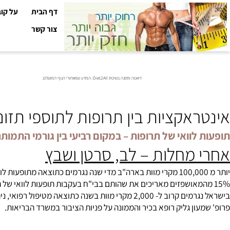
דף הבית
על קובי עזר
צור קשר
דיאטה ותזונה בשיטת Diet2All: המדע שמאחורי הגוף המושלם.
ראקציות בין תרופות לתוספי תזונה
לוואי של תרופות – במקום רביעי בין גורמי התמותה בע
 מחלות – לב, סרטן ושבץ
כתוצאה מטיפול רפואי, ניתן למנוע רבים מקרי מוות אלה על ידי הפעלת מערך בקרה.
עון גליק רופא בכיר והממונה על פניות הציבור במשרד הבריאות.