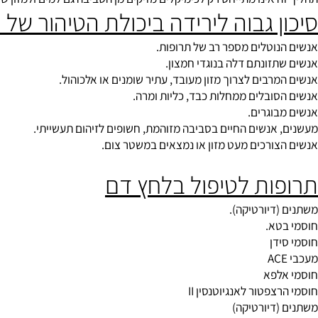
וכימי המטפל בחומרים המצויים בגופינו אך אינם מיוצרים על ידו העלו
אינו מתייחס רק לכימיקלים מזיקים מן הסביבה גם למים ולמזון שאנו צו
 גבוה לירידה ביכולת הטיהור של תר
וטלים מספר רב של תרופות.
זונתם דלה בנוגדי חמצון.
רבים לצרוך מזון מעובד, עתיר שומנים או אלכוהול.
ובלים ממחלות כבד, כליות ומרה.
וגרים.
אנשים החיים בסביבה מזוהמת, חשופים לזיהום תעשייתי.
ורכים מעט מזון או נמצאים במשטר צום.
ות לטיפול בלחץ דם
דיורטיקה).
א.
דן