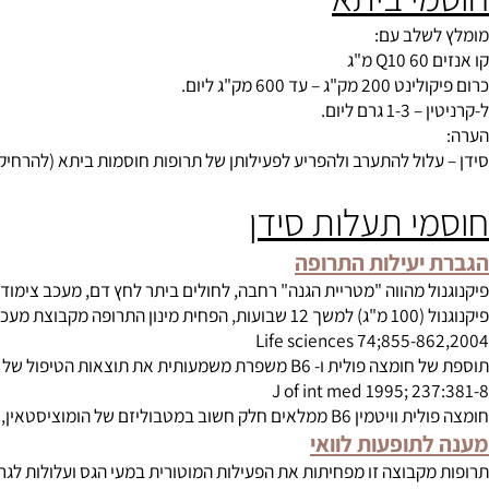
תא (בעיקר מהדור הישן) מפחיתים את רמות הכולסטרול הטוב ועלולים לג
ת רמות הכולסטרול הכללי, מעלה את רמות ה HDL ומאזן את רמות הסוכר.
Ann of inter med 1991;1
י ביתא
לב עם:
ד 600 מק"ג ליום.
 ליום.
לול להתערב ולהפריע לפעילותן של תרופות חוסמות ביתא (להרחיק את מ
י תעלות סידן
יעילות התרופה
וה "מטריית הגנה" רחבה, לחולים ביתר לחץ דם, מעכב צימוד טסיות, אנטיאוקסידנט, מוריד LDL ומעלה HDL נוגד דלקת
 (NIFEDIPINE)
Life sciences 74;855-