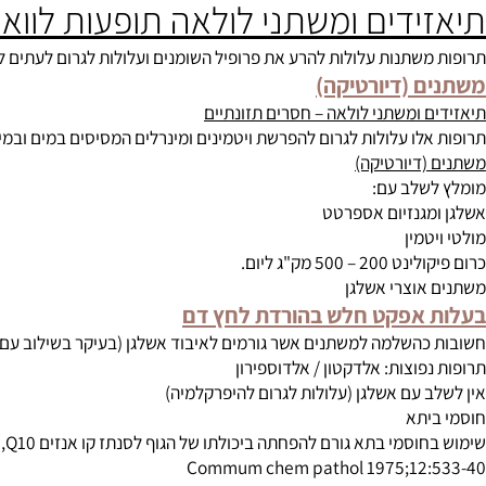
לפא
פטור לאנגיוטנסין II
דיורטיקה)
דים ומשתני לולאה תופעות לוואי נפ
תנות עלולות להרע את פרופיל השומנים ועלולות לגרום לעתים לתנגודת ל
 (דיורטיקה)
 ומשתני לולאה – חסרים תזונתיים
ו עלולות לגרום להפרשת ויטמינים ומינרלים המסיסים במים ובמיוחד לאובדן א
דיורטיקה)
לב עם:
נזיום
אספרטט
מין
 – 500 מק"ג ליום.
וצרי אשלגן
אפקט חלש בהורדת לחץ דם
השלמה למשתנים אשר גורמים לאיבוד אשלגן (בעיקר בשילוב עם תיאזיד
וצות: אלדקטון / אלדוספירון