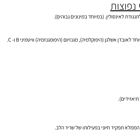
וצות
אינסולין. (במיוחד במינונים גבוהים).
שלגן (היפוקלמיה), מגנזיום (היפומגנזמיה) וויטמיני B ו- C.
ים).