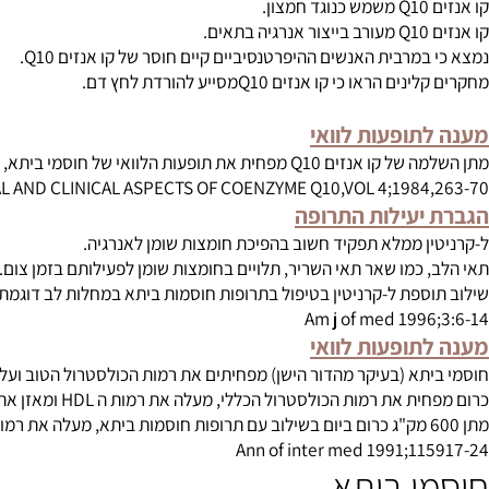
 עם אשלגן (עלולות לגרום להיפרקלמיה)
תא
תא גורם להפחתה ביכולתו של הגוף לסנתז קו אנזים Q10, הממלא תפקיד חיוני בפעילותו של שריר הלב.
Commum chem pathol 1975;12
משמש כנוגד חמצון.
מרבית האנשים ההיפרטנסיביים קיים חוסר של קו אנזים Q10.
ראו כי קו אנזים Q10מסייע להורדת לחץ דם.
תופעות לוואי
 הלוואי של חוסמי ביתא, כולל תופעת העייפות באופיינית לנטילת תרופות ממשפחה זו.
DICAL AND CLINICAL ASPECTS OF COENZYME Q10,VOL 4;1984
יעילות התרופה
ן ממלא תפקיד חשוב בהפיכת חומצות שומן לאנרגיה.
 כמו שאר תאי השריר, תלויים בחומצות שומן לפעילותם בזמן צום.
רניטין בטיפול בתרופות חוסמות ביתא במחלות לב דוגמת HYPERTROPHIC CARDIOMYOPATHY, הגביר את יעילות הטיפול התרופתי.
Am j of med 199
תופעות לוואי