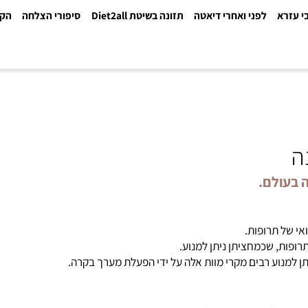
א
לפני ואחרי דיאטה
תזונה בשיטת Diet2all
סיפורי הצלחה
הקלינ
ולם.