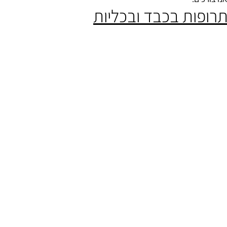
לים להסב נזקים למערכות הגוף השונות, ועליהם להיות מנוטרלים טרם ה
רכים.
ופות בכבד ובכליות