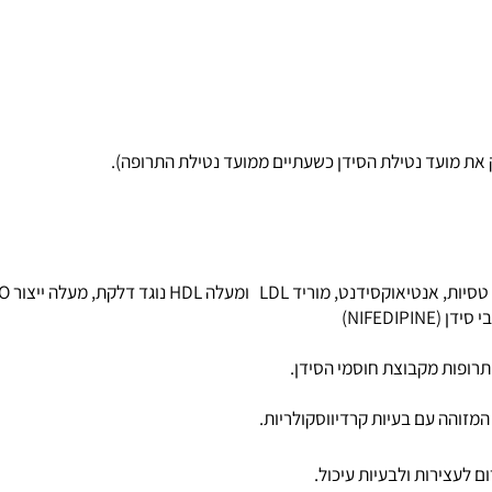
רום לתנגודת לאינסולין.
ועד נטילת הסידן כשעתיים ממועד נטילת התרופה).
, מעלה ייצור NO ומשפר תפקוד האנדותל.