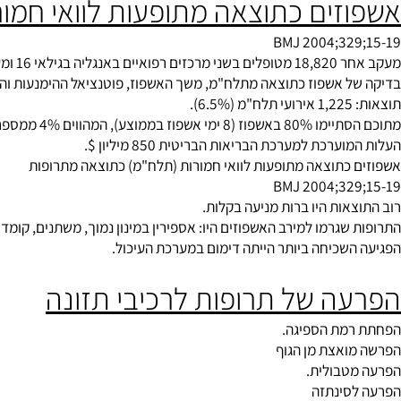
זים כתוצאה מתופעות לוואי חמורו
BMJ 2004;32
בגילאי 16 ומעלה.
 אשפוז כתוצאה מתלח"מ, משך האשפוז, פוטנציאל ההימנעות והתוצאו
 המהווים 4% ממספר המיטות בבתי החולים.
רכת למערכת הבריאות הבריטית 850 מיליון $.
כתוצאה מתופעות לוואי חמורות (תלח"מ) כתוצאה מתרופות
BMJ 2004;32
אות היו ברות מניעה בקלות.
גרמו למירב האשפוזים היו: אספירין במינון נמוך, משתנים, קומדין, תר
שכיחה ביותר הייתה דימום במערכת העיכול.
ה של תרופות לרכיבי תזונה
מת הספיגה.
אצת מן הגוף