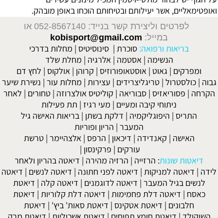
ואופטימאליים, אשר יעילותם ובטיחותם הוכחו באופן מובהק.
לפרטים וליצירת קשר בנייד: 052-8567140
או
במייל:
kobisport@gmail.com
בריאות ורפואה:
סוכרת
|
סינוסיטיס
|
מחלות בדרכי
הנשימה
|
אסטמה
|
אלרגיה
|
מחלת שלד
ומפרקים
|
גאוט
|
אוסטאופורוזיס
|
קרוהן
|
אולקוס
|
לחץ דם
גבוה
|
כולסטרול
|
טריגליצרידים
|
עצירות
|
מחלות עור
|
נשירת שיער
הקרחה
|
פסוריאזיס
|
סבוריאה
|
קוליטיס אולצרוזה
|
טחורים
|
לאחר
ניתוחי קיבה ומעיים
| מעי רגיז |
תת פעילות
התריס
|
היפוגליקמיה
|
דלקת בשתן
|
בריאות האישה גיל
המעבר
|
הריון ופוריות
האישה
|
קאנדידה
|
דיכאון
|
הרפס
|
אלצהיימר
|
טרשת
עורקים
|
פרקינסון
|
דיאטות שונות
:
הרזייה
|
הרזיה מהירה
|
דיאטה בהריון ולאחר
לידה
|
דיאטה למניקות
|
דיאטה לפני חתונה
|
דיאטה לנשים
|
דיאטה
לנשים בגיל המעבר
|
דיאטה לדוגמנים
|
דיאטה קלה
|
דיאטת
כאסח
|
דיאטה דלת פחמימות
|
דיאטה דלת קלוריות
|
דיאטת
חלבונים
|
דיאטת אטקינס
|
דיאטת סאות' ביץ'
|
דיאטת
השוקולד
|
דיאטת חומץ תפוחים
|
דיאטת אשכוליות
|
דיאטת מרק