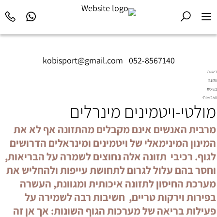
kobisport@gmail.com
|
052-8567140
דיאטה
ותזונה
בשיטת
Diet2All:
מולטי-ויטמינים מינרלים
המדע
שמאחורי
הגוף
מרבית האנשים אינם מקבלים מהתזונה אף לא את
המושלם.
המינון המינימאלי של ויטמינים ומינראלים הדרושים
לגוף. רכיבי תזונה אלה נחוצים לשמרה על הבריאות,
וחסר בהם עלול לגרום לתחושת עייפות ולהחליש את
מערכת החיסון לתזונה איכותית ומגוונת, העשרה
בפירות וירקות טריים, חשיבות רבה לשמירה על
פעילות בריאה של מערכות הגוף השונות: אך אן זה