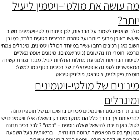
מה עושה את מולטי–ויטמין ליעיל
יותר?
כולנו שואפים לשמור על הבראות, לכן פיתוח
מולטי-ויטמינים
חשוב
שיעשו באופן מדעי ביותר ועל טהרת הרכיבים הטעים בלבד. כמו כן
חשוב מיגון רכיבים רחב ועשיר במיוחד הכולל ויטמינים, מינרלים צמחי
מרפא וחומרי תזונה שונים (נוטריאנטים). מינונים אופטימאליים
לטיפוח הבריאות ולמניעת מחלות התלויות לגיל. מבנה וצורת קשירה
המאפשרים לספיגה אופטימאלית של רכיבים בגוף כמו למשל:
חומצת פיקולניט, ציטראט, פוליניקוטינאט.
מינונים של מולטי-ויטמינים
ומינרלים
מרבית הצרכנים הוויטמינים מכירים בחשיבותם של תוספי תזונה
לבריאותם אך בדרך כלל הם מתקדמים רק בשאלה אילו וויטמינים יש
לטול. כאן חייבת להישאל שאלה נוספת – "כמה" ? לכל רכיב תזונה
מנון סף בסיס המאפשר תרומה תזונתית – בריאותית בעל השפעה
על הגוף יש לבחור מולטי-ויטמין המכיל מינונים עשירים