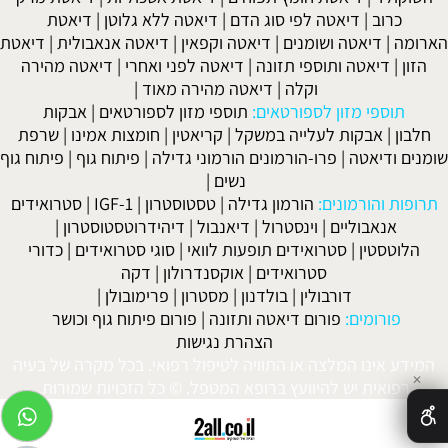
כרוב
|
דיאטה לפי סוג הדם
|
דיאטה ללא גלוטן
|
דיאטת
הארומה
|
דיאטה ושומנים
|
דיאטה וקפאין
|
דיאטה אנאבולית
|
דיאטת
הזון
|
דיאטה ותוספי תזונה
|
דיאטה לפני ואחרי
|
דיאטה מהירה
וקלה
|
דיאטה מהירה מאוד
|
תוספי מזון לספורטאים:
תוספי מזון לספורטאים
|
אבקות
חלבון
|
אבקות לעלייה במשקל
|
קריאטין
|
חומצות אמינו
|
שרפת
שומנים ודיאטה
|
פרו-הורמונים הורמוני גדילה
|
פיתוח גוף
|
פיתוח גוף
נשים
|
תרופות והורמונים:
הורמון גדילה
|
טסטוסטרון
|
IGF-1
|
סטרואידים
אנאבוליים
|
וינסטרול
|
דיאנבול
|
דיהידרוטסטוסטרון
|
הלוטסטין
|
סטרואידים תופעות לוואי
|
סוגי סטרואידים
|
כדורי
סטרואידים
|
אוקסנדרולון
|
דקה
דורבולין
|
בולדנון
|
מסטרון
|
פרימובולן
|
פורומים:
פורום דיאטה ותזונה
|
פורום פיתוח גוף וכושר
הצהרת נגישות
המידע אינו המלצה או התוויה לטיפול רפואי. בכל מקרה של בעיה
✕
רפואית יש להיוועץ ברופא המטפל. © כל הזכויות שמורות.